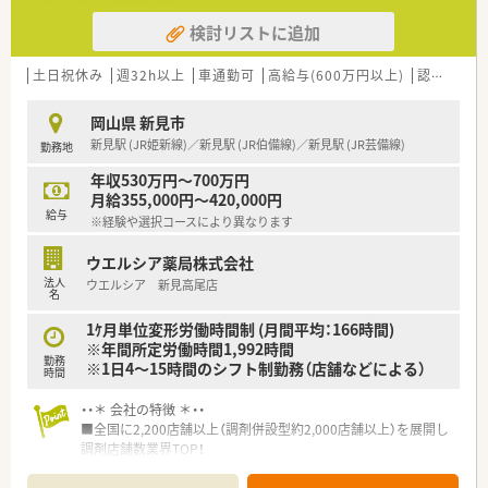
検討リストに追加
土日祝休み
週32h以上
車通勤可
高給与(600万円以上)
認定薬剤師取得支援あり
岡山県 新見市
新見駅 (JR姫新線)／新見駅 (JR伯備線)／新見駅 (JR芸備線)
勤務地
年収530万円～700万円
月給355,000円～420,000円
給与
※経験や選択コースにより異なります
ウエルシア薬局株式会社
法人
ウエルシア 新見高尾店
名
1ｹ月単位変形労働時間制 (月間平均：166時間)
※年間所定労働時間1,992時間
勤務
※1日4～15時間のシフト制勤務（店舗などによる）
時間
・・＊ 会社の特徴 ＊・・
■全国に2,200店舗以上（調剤併設型約2,000店舗以上）を展開し
調剤店舗数業界TOP！
■店舗拡大に伴いキャリアアップできるポジションが多数あり！