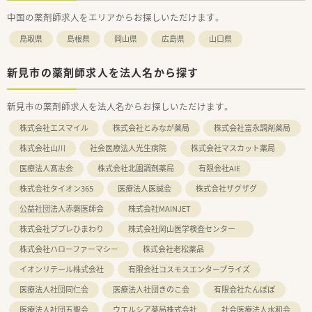
中国の薬剤師求人をエリアからお探しいただけます。
鳥取県
島根県
岡山県
広島県
山口県
新見市の薬剤師求人を法人名から探す
新見市の薬剤師求人を法人名からお探しいただけます。
株式会社エスマイル
株式会社とみなが薬局
株式会社富永調剤薬局
株式会社山川
社会医療法人光生病院
株式会社マスカット薬局
医療法人髙志会
株式会社北園調剤薬局
有限会社AIE
株式会社タイオン365
医療法人医誠会
株式会社ザグザグ
公益社団法人赤磐医師会
株式会社MAINJET
株式会社ププレひまわり
株式会社岡山医学検査センター
株式会社ハローファーマシー
株式会社老松薬品
イオンリテール株式会社
有限会社コスモスエンタープライズ
医療法人社団同仁会
医療法人社団きのこ会
有限会社たんぽぽ
医療法人社団五聖会
ウエルシア薬局株式会社
社会医療法人水和会