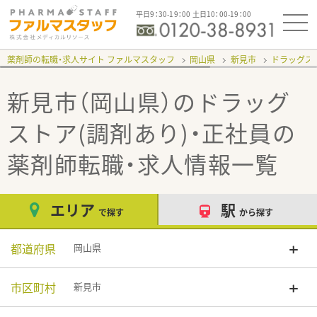
平日9：30-19：00 土日10：00-19：00
薬剤師の転職・求人サイト ファルマスタッフ
岡山県
新見市
ドラッグスト
新見市（岡山県）のドラッグ
ストア(調剤あり)・正社員
の
薬剤師転職・求人情報一覧
エリア
駅
で探す
から探す
都道府県
岡山県
市区町村
新見市