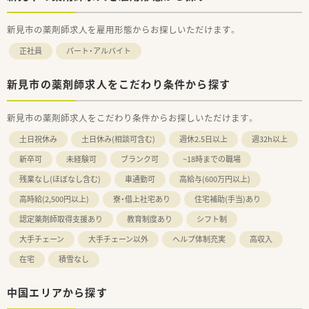
新見市の薬剤師求人を雇用形態からお探しいただけます。
正社員
パート・アルバイト
新見市の薬剤師求人をこだわり条件から探す
新見市の薬剤師求人をこだわり条件からお探しいただけます。
土日祝休み
土日休み(相談可含む)
週休2.5日以上
週32h以上
新卒可
未経験可
ブランク可
~18時までの職場
残業なし(ほぼなし含む)
車通勤可
高給与(600万円以上)
高時給(2,500円以上)
寮・借上社宅あり
住宅補助(手当)あり
認定薬剤師取得支援あり
教育制度あり
シフト制
大手チェーン
大手チェーン以外
ヘルプ体制充実
高収入
在宅
積雪なし
中国エリアから探す