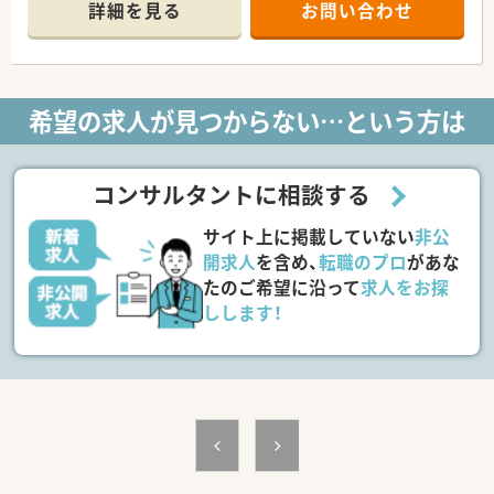
頑張り次第で高給与も可能！
詳細を見る
お問い合わせ
■経験や勤務コースによりますが、経験の少ない方でも500万前
半スタートと業界TOP水準！
■職種や職域に合わせ、豊富な社内研修や外部組織と連携した研
修を用意されています
■薬剤師が中心の会社だからこそ活躍できるキャリアパスが多
希望の求人が見つからない…という方は
種多様に用意されています。
■店舗拡大に伴い、エリアマネジャーや営業部長等のマネジメン
トのポジションも増えます。
■在宅や教育等の専門性を活かせるスペシャリストを目指すこ
コンサルタントに相談する
とも可能です。
■その他にも、管理部門や商品部門等の本社スタッフなど活動領
サイト上に掲載していない
非公
域は多種多様です。
■在宅実施店舗は年々増加しており、在宅医療へもしっかりと関
開求人
を含め、
転職のプロ
があな
わる事ができます。
たのご希望に沿って
求人をお探
■育児休暇は3歳まで取得が可能で、時短制度は小学5年生まで
しします！
時短勤務ができるよう変更予定です。
■年間休日が120日とワークライフバランスが整っています
■日用品から常備薬まで、従業員割引制度など嬉しいメリットも
たくさんあります！