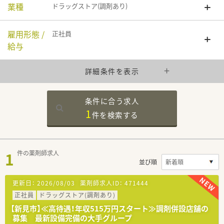
業種
ドラッグストア(調剤あり)
雇用形態 /
正社員
給与
詳細条件を表示
条件に合う求人
1
件を
検索する
1
件の薬剤師求人
並び順
更新日：
2026/08/03
薬剤師求人ID：
471444
正社員
ドラッグストア(調剤あり)
【新見市】≪高待遇！年収515万円スタート≫調剤併設店舗の
募集 最新設備完備の大手グループ