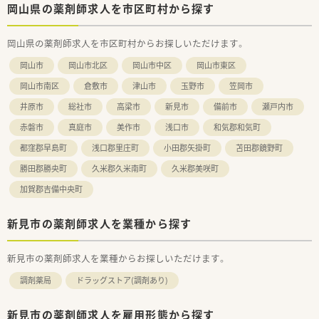
岡山県の薬剤師求人を市区町村から探す
岡山県の薬剤師求人を市区町村からお探しいただけます。
岡山市
岡山市北区
岡山市中区
岡山市東区
岡山市南区
倉敷市
津山市
玉野市
笠岡市
井原市
総社市
高梁市
新見市
備前市
瀬戸内市
赤磐市
真庭市
美作市
浅口市
和気郡和気町
都窪郡早島町
浅口郡里庄町
小田郡矢掛町
苫田郡鏡野町
勝田郡勝央町
久米郡久米南町
久米郡美咲町
加賀郡吉備中央町
新見市の薬剤師求人を業種から探す
新見市の薬剤師求人を業種からお探しいただけます。
調剤薬局
ドラッグストア(調剤あり)
新見市の薬剤師求人を雇用形態から探す