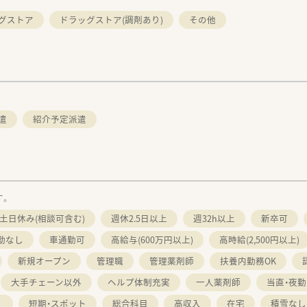
グストア
ドラッグストア(調剤あり)
その他
遣
紹介予定派遣
す。
土日休み(相談可含む)
週休2.5日以上
週32h以上
新卒可
勤なし
車通勤可
高給与(600万円以上)
高時給(2,500円以上)
新規オープン
管理職
管理薬剤師
扶養内勤務OK
大手チェーン以外
ヘルプ体制充実
一人薬剤師
当直・夜
く
短期・スポット
総合科目
高収入
在宅
積雪なし