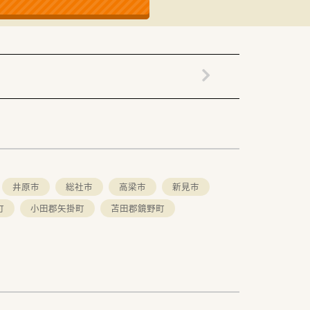
を持って提供できます。
決定いたします。
た休日を過ごせます。
き続けることが可能です。
井原市
総社市
高梁市
新見市
町
小田郡矢掛町
苫田郡鏡野町