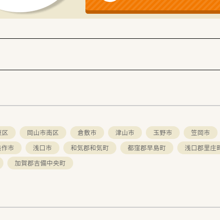
を多数展開しているため、製造背景を含めた深い商品情報を自信
可能となっており、これまでのご経験やスキルを正当に評価して
となっているため、ご家族や友人との予定も合わせやすく充実し
憩もしっかり60分確保されており、無理のないペースで長く働
東区
岡山市南区
倉敷市
津山市
玉野市
笠岡市
美作市
浅口市
和気郡和気町
都窪郡早島町
浅口郡里庄
加賀郡吉備中央町