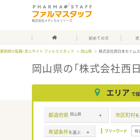
株式会社メディカルリソース
初めての方
求
薬剤師の転職・求人サイト ファルマスタッフ
岡山県
株式会社西日本セイム
岡山県の「株式会社西
エリア
で探
都道府県
市区町村
岡山県
を
希望条件
フリーワード
を選ぶ