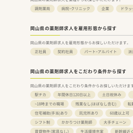
調剤薬局
病院・クリニック
企業
ドラッ
岡山県の薬剤師求人を雇用形態から探す
岡山県の薬剤師求人を雇用形態からお探しいただけます。
正社員
契約社員
パート・アルバイト
派
岡山県の薬剤師求人をこだわり条件から探す
岡山県の薬剤師求人をこだわり条件からお探しいただけま
駅チカ
年間休日120日以上
土日祝休み
~18時までの職場
残業なし(ほぼなし含む)
転
住宅補助(手当)あり
託児所あり
60歳以上可
シフト制
かかりつけ薬剤師
大手チェーン
賃貸物件（家具なし）
生活環境充実
新幹線近