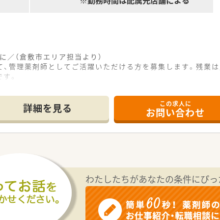
※勤務時間は配属先店舗による
に／（倉敷市エリア担当より）
にて、管理薬剤師としてご活躍いただける方を募集します。残業は
です。
この求人に
立地にあり、通勤利便性が非常に高い2026年7月開局の新しい
詳細を見る
お問い合わせ
様な処方箋を応需する予定で、1日40枚程度の落ち着いた枚数
制を基本としており、一人ひとりの患者様とじっくり向き合える
て】
ターティングメンバーとして、店舗運営を担っていただく管理薬
異動が可能な方を優遇しており、組織と共に成長していける方を
が2名分必要となるため、責任感を持って誠実に業務へ取り組め
わたしたちがあなたの条件にぴっ
自社で行う日本唯一の複合型企業グループであり、盤石な経営基
展開しており、地域住民の健康を支える「かかりつけ」としての