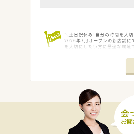
＼土日祝休み！自分の時間を大切
2026年7月オープンの新店舗
を大切にしたい方に最適な環境
【店舗情報と応需状況について】
■茶屋町駅から徒歩1分という好
■近隣の広域医療機関から多種多
■薬剤師1名と事務員1名の体
【募集背景と求める人物像につい
■来夏の新規オープンに伴うス
■管理薬剤師として柔軟な店舗
■選考時には身元保証人の書類
【法人特徴について】
■医薬品の製造から販売までを
■中四国エリアで70店舗以上を