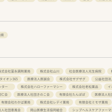
口県
株式会社富永調剤薬局
株式会社山川
社会医療法人光生病院
タイオン365
医療法人医誠会
株式会社ザグザグ
公益社団法
センター
株式会社ハローファーマシー
株式会社老松薬品
イ
同仁会
医療法人社団きのこ会
有限会社たんぽぽ
医療法人社
有限会社わかば薬局
株式会社レデイ薬局
有限会社ミモザ薬局
法人社団恵風会
岡山医療生活協同組合
シップヘルスケアファーマ