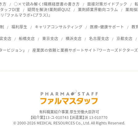
き方
○×で読み解く！職務経歴書の書き方
面接対策ガイドブック
タッフDI室
疑問を解決！薬剤師QUIZ
薬剤師業界動向コラム
薬局探
『ファルマラボ+（プラス）』
体制
福利厚生
キャリアコンサルティング
医療・健康サポート
教
宮支店
船橋支店
東京支店
横浜支店
名古屋支店
京都支店
タービジョン」
産業医の依頼と業務サポートサイト『ワーカーズドクターズ
ス
有料職業紹介事業 厚生労働大臣許可
【紹介業】13-ユ-010743 【派遣業】派 13-010770
© 2000-2026 MEDICAL RESOURCES Co., Ltd. All Rights Reserved.