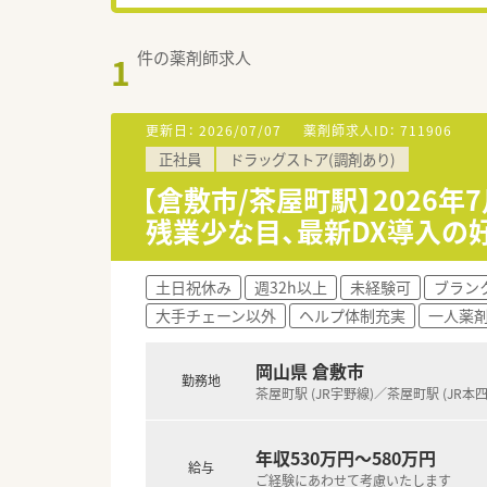
件の薬剤師求人
1
更新日：
2026/07/07
薬剤師求人ID：
711906
正社員
ドラッグストア(調剤あり)
【倉敷市/茶屋町駅】2026
残業少な目、最新DX導入の
土日祝休み
週32h以上
未経験可
ブラン
大手チェーン以外
ヘルプ体制充実
一人薬
岡山県 倉敷市
勤務地
茶屋町駅 (JR宇野線)／茶屋町駅 (JR本
年収530万円～580万円
給与
ご経験にあわせて考慮いたします