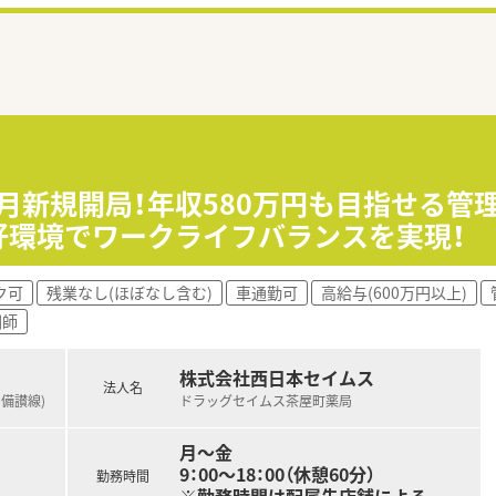
年7月新規開局！年収580万円も目指せる
好環境でワークライフバランスを実現！
ク可
残業なし(ほぼなし含む)
車通勤可
高給与(600万円以上)
剤師
株式会社西日本セイムス
法人名
四備讃線)
ドラッグセイムス茶屋町薬局
月～金
9：00～18：00（休憩60分）
勤務時間