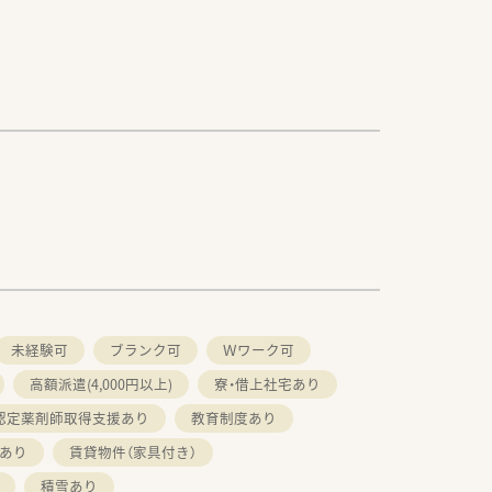
未経験可
ブランク可
Ｗワーク可
高額派遣(4,000円以上)
寮・借上社宅あり
認定薬剤師取得支援あり
教育制度あり
勤あり
賃貸物件（家具付き）
積雪あり