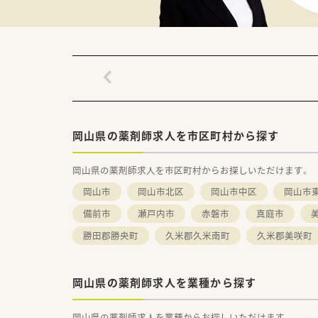
■独自のプライベートブランド
【求人情報について】
■年収は最大580万円まで提示
■土日祝休みが基本の勤務体系
■9時から18時までの勤務で休
岡山県の薬剤師求人を市区町村から探す
岡山県の薬剤師求人を市区町村からお探しいただけます。
岡山市
岡山市北区
岡山市中区
岡山市
備前市
瀬戸内市
赤磐市
真庭市
勝田郡勝央町
久米郡久米南町
久米郡美咲町
岡山県の薬剤師求人を業種から探す
岡山県の薬剤師求人を業種からお探しいただけます。