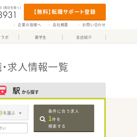
00
（祝日を除く）
【無料】転職サポート登録
企業の皆様へ
会社概要
お問い合わせ
マラボ
薬学生
支店紹介
・求人情報一覧
駅
から探す
条件に合う求人
与
を選ぶ
1
件を
検索する