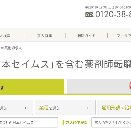
平日9：30-19：00 土日10：00-19：
人検索
求人特集
転職ガイド
ファル
ス
日本セイムス」
を含む薬剤師転職
す
業種
雇用形態 / 給
選ぶ
を選ぶ
求人IDで検索