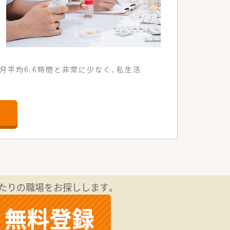
月平均6.6時間と非常に少なく、私生活
店舗です。
を見込んでいます。
環境が整っています。
剤師を募集します。
求めています。
る方を歓迎します。
たりの職場をお探しします。
盤が大きな魅力です。
役割を追求しています。