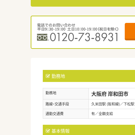
勤務地
大阪府 岸和田市
勤務地
路線・交通手段
久米田駅 (阪和線)／下松駅 
通勤交通費
有／全額支給
基本情報