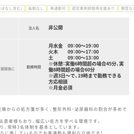
ほぼなし含む)
転勤なし
車通勤可
認定薬剤師取得支援あり
積雪な
非公開
法人名
月水金 09：00～19：00
火木 09：00～17：00
土 09：00～13：00
※休憩：実働6時間超の場合45分、実
勤務時間
働8時間超の場合60分
、面接後に
※週3日～で、19時まで勤務できる
方応相談
※月金必須
近隣からの処方箋が多く、整形外科・泌尿器科の割合が多めで
る患者様もおり、幅広い処方を学べる環境です。
おり、常時3名体制を基本としています。
通りに面しているのでお車通勤も便利な立地です！