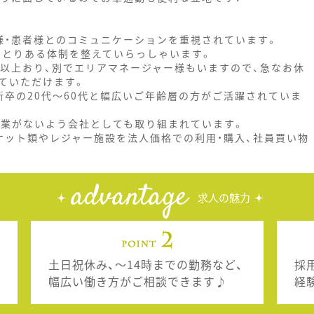
様・患者様とのコミュニケーションを重視されています。
ゆとりある体制を整えていらっしゃいます。
名以上おり、別でエリアマネージャー様もいますので、急なお休
ていただけます。
新卒の20代～60代と幅広いご年齢層の方がご活躍されていま
残業がないよう会社としても取り組まれています。
ケット類やレジャー施設を法人価格での利用・購入、社員買い物
advantage
求人の魅力
土日祝休み、～14時までの勤務など、
採
幅広い働き方がご相談できます♪
経