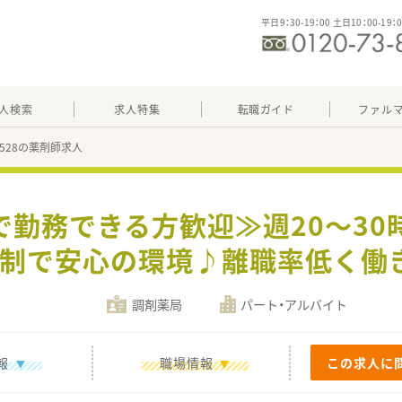
平日9：30-19：00 土日10：00-19：
人検索
求人特集
転職ガイド
ファル
96528の薬剤師求人
まで勤務できる方歓迎≫週20～30
制で安心の環境♪離職率低く働
調剤薬局
パート・アルバイト
報
職場情報
この求人に