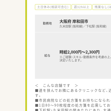
土日休み(相談可含む)
週32h以上
残業なし(
大阪府 岸和田市
勤務地
久米田駅 (阪和線)／下松駅 (阪和線)
時給2,000円～2,300円
給与
※ご経験・スキル・勤務条件を考慮の上
決定いたします。
＜ こんな店舗です ＞
■道を挟んでお隣にあるクリニックなど、
す。
■市民病院などの処方箋をお持ちになられ
■1日80～90枚程度の処方箋を応需して
■下松駅・久米田駅の間あたりにあり、大