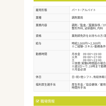
雇用形態
パート・アルバイト
業種
調剤薬局
業務内容
調剤／監査／服薬指導／O
整形外科, 泌尿器科, 内科 
資格
薬剤師免許をお持ちの方（
給与
時給2,000円～2,300円
※ご経験・スキル・勤務条
勤務時間
月水金 09：00～19：00
火木 09：00～17：00
土 09：00～13：00
※休憩：実働6時間超の場合
※週3日～で、19時まで勤
※月金必須
休日
日・祝+他シフト、有給休暇
福利厚生諸手当
厚生年金／協会健保／雇用
時間外手当
職場情報