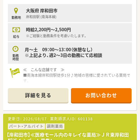
大阪府 岸和田市
岸和田駅 (南海本線)
勤務地
時給2,200円～2,500円
※ご経験と勤務条件を考慮いたします。
給与
月～土 09：00～13：00（休憩なし）
※上記より、週2～3日の勤務にて応相談
勤務
時間
≪ こんな店舗です ≫
■南海本線岸和田駅徒歩1分♪地域の皆様に愛されている薬局で
す。
南口が一番近いですが、通勤前のちょっとしたお買い物をしたい
時は中央出口東側から出ていただくと、コンビニやドラッグスト
詳細を見る
お問い合わせ
アがあり便利です。
■人員配置が充実している為、薬剤師の働きやすさはもちろん、
患者様からも待ち時間も短いと好評価いただけています。
更新日：
2026/08/07
薬剤師求人ID：
601138
≪ 業務内容 ≫
■１日の平均処方箋枚数は200枚。（4500枚/月）
パート・アルバイト
調剤薬局
枚数だけを見ると多く感じますが、一人あたりは25枚程度で
【岸和田市】≪医療モール内のキレイな薬局≫ＪＲ東岸和田
すのでご安心くださいませ。