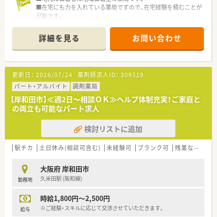
■在宅にも力を入れている薬局ですので、在宅経験を積むことが
可能です。
■女性の社長で従業員ファーストな会社です。長期にてご就業
頂ける環境が整っております。
詳細を見る
お問い合わせ
■門前の医師との関係性も良好な為、疑義照会なども行いやすい
環境です。
■薬剤師の方と事務の方の関係性も良好で、働きやすい環境が整
っています。
更新日：
2026/07/24
薬剤師求人ID：
309319
■急病など急な事にも対応頂ける環境です。（各店舗30分圏内の
距離の為応援体制も整っています。）
パート・アルバイト
調剤薬局
■勤続年数が15年以上の方など長く勤務されている方も多いで
【岸和田市】≪週2日～相談ＯＫ≫ヘルプ体制充実！ご家庭と
す。
の両立も可能なパート求人
検討リストに追加
駅チカ
土日休み(相談可含む)
未経験可
ブランク可
残業なし(ほぼなし含む)
大阪府 岸和田市
久米田駅 (阪和線)
勤務地
時給1,800円～2,500円
※ご経験・スキルに応じて交渉させていただきます。
給与