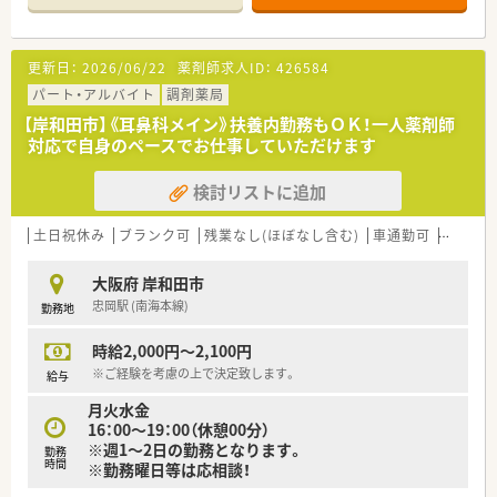
更新日：
2026/06/22
薬剤師求人ID：
426584
パート・アルバイト
調剤薬局
【岸和田市】《耳鼻科メイン》扶養内勤務もＯＫ！一人薬剤師
対応で自身のペースでお仕事していただけます
検討リストに追加
土日祝休み
ブランク可
残業なし(ほぼなし含む)
車通勤可
積雪な
大阪府 岸和田市
忠岡駅 (南海本線)
勤務地
時給2,000円～2,100円
※ご経験を考慮の上で決定致します。
給与
月火水金
16：00～19：00（休憩00分）
※週1～2日の勤務となります。
勤務
時間
※勤務曜日等は応相談！