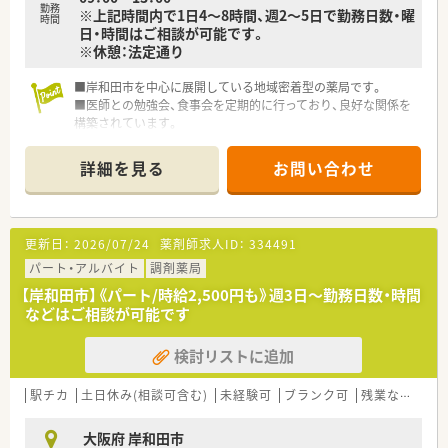
勤務
※上記時間内で1日4～8時間、週2～5日で勤務日数・曜
時間
日・時間はご相談が可能です。
※休憩：法定通り
■岸和田市を中心に展開している地域密着型の薬局です。
■医師との勉強会、食事会を定期的に行っており、良好な関係を
構築されています。
■近隣に複数店舗がありますので、急なお休みにも対応していた
だけます。
詳細を見る
お問い合わせ
■独立開業支援も行っていらっしゃいます。
更新日：
2026/07/24
薬剤師求人ID：
334491
パート・アルバイト
調剤薬局
【岸和田市】《パート/時給2,500円も》週3日～勤務日数・時間
などはご相談が可能です
検討リストに追加
駅チカ
土日休み(相談可含む)
未経験可
ブランク可
残業なし(ほぼなし含む)
大阪府 岸和田市