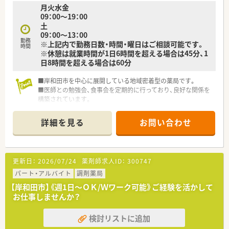
月火水金
09：00～19：00
土
09：00～13：00
勤務
※上記内で勤務日数・時間・曜日はご相談可能です。
時間
※休憩は就業時間が1日6時間を超える場合は45分、1
日8時間を超える場合は60分
■岸和田市を中心に展開している地域密着型の薬局です。
■医師との勉強会、食事会を定期的に行っており、良好な関係を
構築されています。
■近隣に複数店舗がありますので、急なお休みにも対応していた
だけます。
詳細を見る
お問い合わせ
■独立開業支援も行っていらっしゃいます。
更新日：
2026/07/24
薬剤師求人ID：
300747
パート・アルバイト
調剤薬局
【岸和田市】《週1日～ＯＫ/Ｗワーク可能》ご経験を活かして
お仕事しませんか？
検討リストに追加