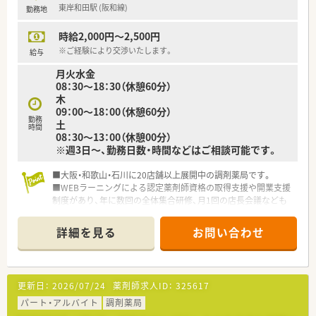
東岸和田駅 (阪和線)
勤務地
時給2,000円～2,500円
※ご経験により交渉いたします。
給与
月火水金
08：30～18：30（休憩60分）
木
09：00～18：00（休憩60分）
勤務
土
時間
08：30～13：00（休憩00分）
※週3日～、勤務日数・時間などはご相談可能です。
■大阪・和歌山・石川に20店舗以上展開中の調剤薬局です。
■WEBラーニングによる認定薬剤師資格の取得支援や開業支援
制度があり、年に数回の全体集合研修、月1回の店長会議なども
積極的に行っています。
■他店の薬剤師と交流する機会もあり、ネットワークが広がりま
詳細を見る
お問い合わせ
す。
更新日：
2026/07/24
薬剤師求人ID：
325617
パート・アルバイト
調剤薬局