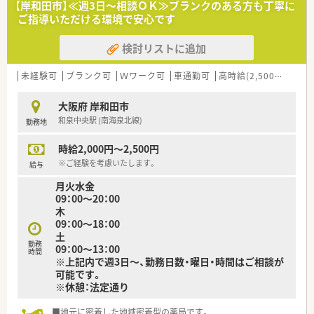
【岸和田市】≪週3日～相談ＯＫ≫ブランクのある方も丁寧に
ご指導いただける環境で安心です
検討リストに追加
未経験可
ブランク可
Ｗワーク可
車通勤可
高時給(2,500円以上)
大阪府 岸和田市
和泉中央駅 (南海泉北線)
勤務地
時給2,000円～2,500円
※ご経験を考慮いたします。
給与
月火水金
09：00～20：00
木
09：00～18：00
土
勤務
09：00～13：00
時間
※上記内で週3日～、勤務日数・曜日・時間はご相談が
可能です。
※休憩：法定通り
■地元に密着した地域密着型の薬局です。