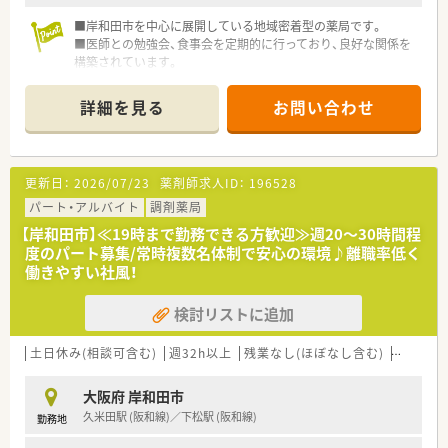
■岸和田市を中心に展開している地域密着型の薬局です。
■医師との勉強会、食事会を定期的に行っており、良好な関係を
構築されています。
■近隣に複数店舗がありますので、急なお休みにも対応していた
だけます。
詳細を見る
お問い合わせ
■独立開業支援も行っていらっしゃいます。
更新日：
2026/07/23
薬剤師求人ID：
196528
パート・アルバイト
調剤薬局
【岸和田市】≪19時まで勤務できる方歓迎≫週20～30時間程
度のパート募集/常時複数名体制で安心の環境♪離職率低く
働きやすい社風！
検討リストに追加
土日休み(相談可含む)
週32h以上
残業なし(ほぼなし含む)
転勤なし
大阪府 岸和田市
久米田駅 (阪和線)／下松駅 (阪和線)
勤務地