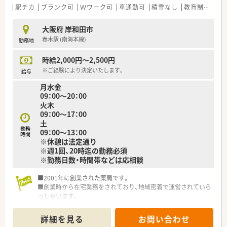
駅チカ
ブランク可
Ｗワーク可
車通勤可
積雪なし
教育制度あり
大阪府 岸和田市
春木駅 (南海本線)
勤務地
時給2,000円～2,500円
※ご経験により決定いたします。
給与
月水金
09：00～20：00
火木
09：00～17：00
土
勤務
09：00～13：00
時間
※休憩は法定通り
※週1回、20時迄の勤務必須
※勤務日数・時間帯などは応相談
■2001年に創業された薬局です。
■創業時から在宅業務をされており、地域密着で運営されていら
っしゃいます。
■急なお休み等にも対応していただけますので、お子様のいらっ
しゃる方でも安心してご勤務していただけます。
詳細を見る
お問い合わせ
■医師との関係も良好な為、疑義照会も行いやすい環境です。