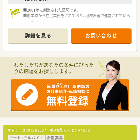
■2001年に創業された薬局です。
■創業時から在宅業務をされており、地域密着で運営されていら
っしゃいます。
■急なお休み等にも対応していただけますので、お子様のいらっ
しゃる方でも安心してご勤務していただけます。
詳細を見る
お問い合わせ
■医師との関係も良好な為、疑義照会も行いやすい環境です。
■独立支援も行っていますので、様々な経営ノウハウが学べま
す。
わたしたちがあなたの条件にぴった
りの職場をお探しします。
更新日：
2026/07/24
薬剤師求人ID：
94803
パート・アルバイト
調剤薬局