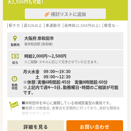
大2,500円も可能！
■産休・育休取得実績あり！
■年齢問わず地域に暮らす様々な方が訪れる環境で、健康相談を
開設してからまだ数年ですが、すでに2名が産休・育休を取得し
通じてセルフメディケーション推進に貢献でき、カウンセリング
検討リストに追加
ています。
力が身につきます◇
子育て世代にも理解を得られやすい環境がありますので、安心し
■在宅医療への取り組みも積極的行っており、薬のことはもちろ
てお勤めしていただけます。
駅チカ
ん、衛星用品やくらしの必需品など、生活面をトータルサポー
週32h以上
車通勤可
高時給(2,500円以上)
積雪なし
管理
ト！
大阪府 岸和田市
＼＼こんな薬局です／／
東岸和田駅 (阪和線)
勤務地
■東岸和田駅から徒歩5分の立地にある商業施設内の薬局
時給2,000円～2,500円
※ご経験・スキルに応じて交渉させていただきます。
給与
月火水金 09：00～19：30
土 09：00～12：30
※休憩：実働6時間超:45分 実働8時間超:60分
勤務
※上記内で週4～5日、勤務曜日・時間のご相談が可能
時間
です。
■岸和田市を中心に展開している地域密着型の薬局です。
■医師との勉強会、食事会を定期的に行っており、良好な関係を
構築されています。
■近隣に複数店舗がありますので、急なお休みにも対応していた
だけます。
詳細を見る
お問い合わせ
■独立開業支援も行っていらっしゃいます。