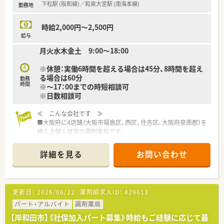
下松駅 (阪和線)／和泉大宮駅 (南海本線)
勤務地
■イオンビジネススクール制度を活用し「マーケティング・経営
管理」などの科目の履修が可能です。
時給2,000円～2,500円
～～休暇制度・福利厚生～～
給与
■最大20日間（1～4回分割）の長期連休の取得が可能となり、ほ
月火水木金土 9:00～18:00
ぼ全員が取得をしている環境です♪
■育児休業は最大3年間の取得が可能、育児休職からの復帰率
※休憩：実働6時間を超える場合は45分、8時間を超え
98.6％と高水準！
る場合は60分
■育児時短勤務は、最大3時間の時間短縮が可能◎お子様が小学
勤務
時間
※～17：00までの時短相談可
校卒業する迄取得が可能です！
※日数相談可
■夫婦共にイオンで就業している事を条件に「ペア転勤制度」を
利用すれば夫婦で転勤が可能です。
≪ こんな会社です ≫
■子女教育手当・社宅手当（N・R区分）･住宅助成（N・R区分）など、
■大阪府に4店舗（大阪市福島区、西区、住吉区、大阪府泉南郡）を
プライベートな部分を支援してくれる福利厚生も充実していま
構える個人経営の調剤薬局です。
す。
■代表の方も薬剤師として勤務しており、両店舗の薬剤師として
勤務しております。
詳細を見る
お問い合わせ
■「会社に貢献してくれる人にはしっかりとした評価と待遇をし
＼＼こんなお仕事内容です／／
てあげたい」
■調剤はもちろん、OTCやシニアケア、漢方薬、健康食品といっ
薬剤師としての業務はもちろんですが、与えられたこと以上に仕
た健康に必要な商品・サービス提供、クリニックの誘致等様々な
事をしてくださる方にはしっかりと評価していただけます。
業務に携われます♪
更新日：
2026/06/22
薬剤師求人ID：
429613
■eラーニングは法人負担、その他研修は一部負担（研修内容に
■漢方の取り扱いを促進されているので、普通の調剤薬局では扱
よる）していただけます。
パート・アルバイト
調剤薬局
っていない種類の漢方も勉強できます
その他グロービスなどの利用も行い、薬剤師業務に直接かかわ
■面対応の為、扱う薬の種類や対応する医療機関は多岐に渡り幅
【岸和田市】《社保加入パート募集》時給もご経験に応じて最
らない自己啓発も可能です。
広い知識・スキルを磨くことができます。