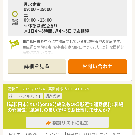
月火水金
09：00～19：00
土
09：00～13：00
勤務
時間
※休憩は法定通り
※1日4～8時間、週4～5日で応相談
■岸和田市を中心に店舗展開している地域密着型の薬局です。
■医師との勉強会、食事会を定期的に行っており、良好な関係を
構築されています。
■近隣に複数店舗がありますので、急なお休みにも対応していた
だけます。
詳細を見る
お問い合わせ
■独立開業支援も行っていらっしゃいます。
更新日：
2026/07/24
薬剤師求人ID：
419629
パート・アルバイト
調剤薬局
【岸和田市】《17時or18時終業もOK》駅近で通勤便利！職場
の雰囲気◎風通しの良い環境でお仕事しませんか？
検討リストに追加
駅チカ
未経験可
ブランク可
残業なし(ほぼなし含む)
転勤なし