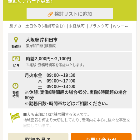
駅近く♪パート募集！
■薬剤師は常勤7名、パート2名の常時８名体制★いろいろな考
えを持った方と働けるのは、ご自身の刺激にもなりますね！
検討リストに追加
■主に内科, 外科, 消化器科, 整形外科, 眼科, 在宅(施設)がメイン
となり、担当施設は100名程になります。
駅チカ
土日休み(相談可含む)
未経験可
ブランク可
Ｗワーク可
≪ こんな会社です ≫
■南大阪を中心に5店舗を展開している地域密着型の薬局です。
大阪府 岸和田市
■在宅業務に注力されており、注射ポンプも使用するため、MA店
東岸和田駅 (阪和線)
勤務地
舗のくすのき薬局以外は全店舗で無菌調剤室を完備、。
個人在宅の患者数は約200名、医療依存度の高い患者層(70％
時給2,000円～2,100円
が癌患者、他に神経難病など）が多く、近畿大学や野江病院など
と連携しながらドクターとの往診同行も行っております。
※経験・勤務時間等を考慮いたします。
給与
■定期的に勉強会、学会参加を行うなど、会社として薬剤師のス
月火水金 09：00～19：30
キルアップに力を入れております。
木 09：00～17：00
■2ヶ月に一回、地域の方に向けた健康教室を開催されています
土 09：00～13：00
(参加費は無料)
※休憩：実働6時間超の場合45分、実働8時間超の場合
勤務
直近のテーマは「日焼けについて」「日焼けと食事」などがござ
時間
60分
います(管理栄養士も在籍)
※勤務日数・時間帯などはご相談ください。
■ベテランの薬剤師が多数在籍されており、ブランクがある方で
も教えて頂ける環境です。
■大阪南部に13店舗展開する法人です。
■残業もしっかり管理！1分単位で支給されます。
地域密着を何より大切にしており、南河内を中心に様々な事業を
展開しています。
■創業時からの相談薬局をベースに、ヘルパー派遣サービス、ケ
アプランセンター、福祉用具レンタル・販売事業所、デイサービ
詳細を見る
お問い合わせ