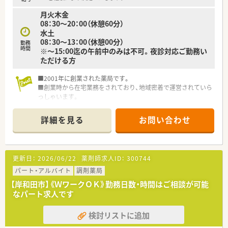
月火木金
08：30～20：00（休憩60分）
水土
08：30～13：00（休憩00分）
勤務
時間
※～15:00迄の午前中のみは不可。夜診対応ご勤務い
ただける方
■2001年に創業された薬局です。
■創業時から在宅業務をされており、地域密着で運営されていら
っしゃいます。
■急なお休み等にも対応していただけますので、お子様のいらっ
しゃる方でも安心してご勤務していただけます。
詳細を見る
お問い合わせ
■医師との関係も良好な為、疑義照会も行いやすい環境です。
■独立支援も行っていますので、様々な経営ノウハウが学べま
す。
更新日：
2026/06/22
薬剤師求人ID：
300744
パート・アルバイト
調剤薬局
【岸和田市】《ＷワークＯＫ》勤務日数・時間はご相談が可能
なパート求人です
検討リストに追加