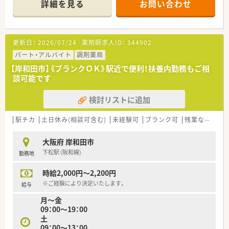
詳細を見る
お問い合わせ
■空いた時間を有効活用したいＷワーク希望者の方にオススメ
の求人です。
更新日：
2026/07/24
薬剤師求人ID：
344902
パート・アルバイト
調剤薬局
【岸和田市】《ブランクＯＫ》駅近で便利！扶養内勤務もご相
談可能です
検討リストに追加
駅チカ
土日休み(相談可含む)
未経験可
ブランク可
残業なし(ほぼなし含む)
大阪府 岸和田市
下松駅 (阪和線)
勤務地
時給2,000円～2,200円
※ご経験により決定いたします。
給与
月～金
09：00～19：00
土
09：00～13：00