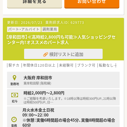
詳細を見る
お問い合わせ
■薬局長は男性です！（2022年3月現在）
■ガラス張りのお店！太陽の日差しが入り込み明るい店内です。
＼働きやすさの理由♪／
更新日：
2026/07/23
薬剤師求人ID：
629773
■お休みの取りやすさ
社員の働きやすさを重視している職場です。
パート・アルバイト
調剤薬局
エリアマネージャーも店舗に足を運び、
【岸和田市】≪高時給2,800円も可能≫人気ショッピングセ
希望休が取得しやすいよう調整しています！
ンター内！オススメのパート求人
■すぐに慣れる職場環境の充実
検討リストに追加
ボイス薬歴も導入されており、
薬剤師がよりスムーズに調剤、安心して服薬指導できるよう
監査システムなども整っています！
駅チカ
年間休日120日以上
未経験可
ブランク可
転勤なし
車通
ご経験が少ない方、ブランクのある方でも
安心してご就業開始可能です。
大阪府 岸和田市
東岸和田駅 (阪和線)
勤務地
■風通しの良い環境
新卒からベテラン薬剤師と、
時給2,000円～2,800円
幅広い年齢層の方が活躍しています。
※ご経験を考慮いたします。 ※18時以降は時給300円UP、21時以降
また男女比も半々で風通しよく学びあえる環境です。
給与
は時給500円UP、日
…
月火水木金土日祝
＼スキルアップも大切にしています★／
09：00～22：00
■地域と人を結ぶ「健康教室」の開催
※休憩：実働6時間超の場合45分、実働8時間超の場合
社外から講師を招き、地域の皆様へ
60分
勤務
予防医療の講座を実施しています。