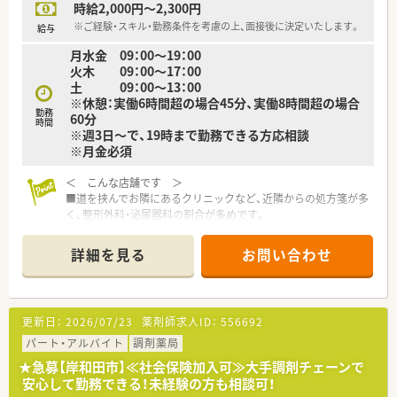
時給2,000円～2,300円
※ご経験・スキル・勤務条件を考慮の上、面接後に決定いたします。
給与
月水金 09：00～19：00
火木 09：00～17：00
土 09：00～13：00
※休憩：実働6時間超の場合45分、実働8時間超の場合
勤務
60分
時間
※週3日～で、19時まで勤務できる方応相談
※月金必須
＜ こんな店舗です ＞
■道を挟んでお隣にあるクリニックなど、近隣からの処方箋が多
く、整形外科・泌尿器科の割合が多めです。
■市民病院などの処方箋をお持ちになられる患者様もおり、幅広
い処方を学べる環境です。
詳細を見る
お問い合わせ
■1日80～90枚程度の処方箋を応需しており、常時3名体制を基
本としています。
■下松駅・久米田駅の間あたりにあり、大通りに面しているので
お車通勤も便利な立地です！
更新日：
2026/07/23
薬剤師求人ID：
556692
＜ こんな会社です ＞
パート・アルバイト
調剤薬局
■カウンセリングに力をいれており、お客様・患者様とのコミュ
★急募【岸和田市】≪社会保険加入可≫大手調剤チェーンで
ニケーションを重視されています。
安心して勤務できる！未経験の方も相談可！
■1人あたりの処方箋枚数は約20枚ほど！ゆとりある体制を整え