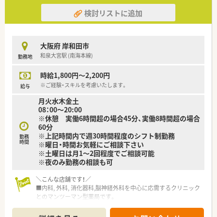
ていらっしゃいます。
検討リストに追加
■ラウンダーで応援できる薬剤師様が20名以上おり、別でエリ
アマネージャー様もいますので、急なお休みや急な応援体制など
はしっかりと対応していただけます。
■年齢層は非常に離職率が低い事もあり、新卒の20代～60代と
大阪府 岸和田市
幅広いご年齢層の方がご活躍されています。
和泉大宮駅 (南海本線)
勤務地
■残業代も1分単位でつくため、サービス残業がないよう会社と
しても取り組まれています。
■社員持株制度、保険関連の割引制度やチケット類やレジャー施
時給1,800円～2,200円
設を法人価格での利用・購入、社員買い物割引など、数々の福利
※ご経験・スキルを考慮いたします。
給与
厚生もございます。
月火水木金土
08：00～20:00
※休憩 実働6時間超の場合45分、実働8時間超の場合
60分
※上記時間内で週30時間程度のシフト制勤務
勤務
時間
※曜日・時間お気軽にご相談下さい
※土曜日は月1～2回程度でご相談可能
※夜のみ勤務の相談も可
＼こんな店舗です！／
■内科, 外科, 消化器科,脳神経外科を中心に応需するクリニック
とのマンツーマン型薬局です。
■1日の受付枚数は約90枚。店舗在籍者は5名。
薬剤師は常時2名～3名体制で対応しています。