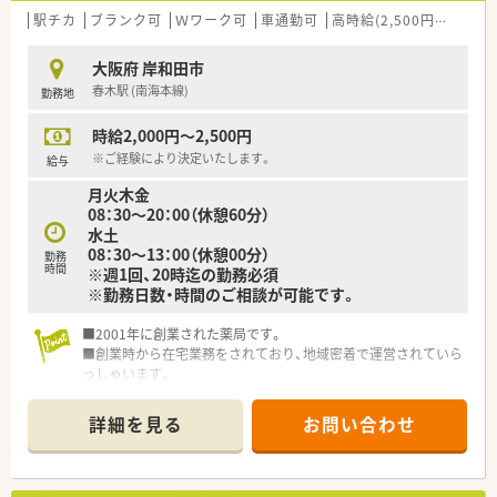
駅チカ
ブランク可
Ｗワーク可
車通勤可
高時給(2,500円以上)
積
大阪府 岸和田市
春木駅 (南海本線)
勤務地
時給2,000円～2,500円
※ご経験により決定いたします。
給与
月火木金
08：30～20：00（休憩60分）
水土
08：30～13：00（休憩00分）
勤務
時間
※週1回、20時迄の勤務必須
※勤務日数・時間のご相談が可能です。
■2001年に創業された薬局です。
■創業時から在宅業務をされており、地域密着で運営されていら
っしゃいます。
■急なお休み等にも対応していただけますので、お子様のいらっ
しゃる方でも安心してご勤務していただけます。
詳細を見る
お問い合わせ
■医師との関係も良好な為、疑義照会も行いやすい環境です。
■独立支援も行っていますので、様々な経営ノウハウが学べま
す。