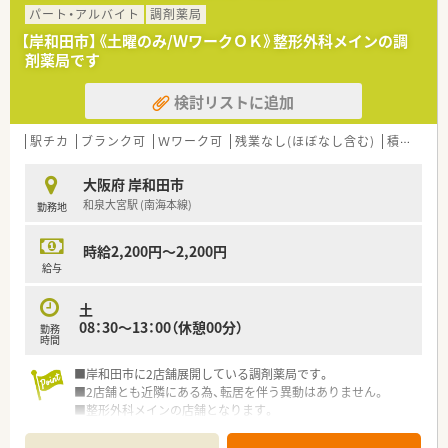
パート・アルバイト
調剤薬局
【岸和田市】《土曜のみ/ＷワークＯＫ》整形外科メインの調
剤薬局です
検討リストに追加
駅チカ
ブランク可
Ｗワーク可
残業なし(ほぼなし含む)
積雪なし
大阪府 岸和田市
和泉大宮駅 (南海本線)
勤務地
時給2,200円～2,200円
給与
土
08：30～13：00（休憩00分）
勤務
時間
■岸和田市に2店舗展開している調剤薬局です。
■2店舗とも近隣にある為、転居を伴う異動はありません。
■整形外科メインの店舗となります。
～こんな方にオススメ！～