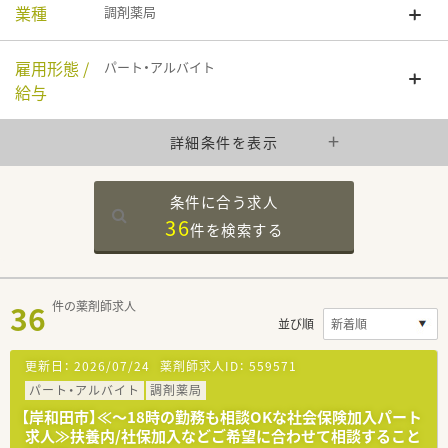
業種
調剤薬局
雇用形態 /
パート・アルバイト
給与
詳細条件を表示
条件に合う求人
36
件を
検索する
36
件の薬剤師求人
並び順
更新日：
2026/07/24
薬剤師求人ID：
559571
パート・アルバイト
調剤薬局
【岸和田市】≪～18時の勤務も相談OKな社会保険加入パート
求人≫扶養内/社保加入などご希望に合わせて相談すること