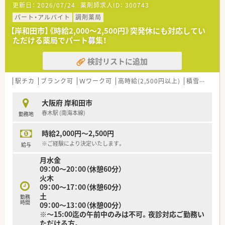
更新日：
2026/07/24
薬剤師求人ID：
300743
パート・アルバイト
調剤薬局
【岸和田市】《時給2,000～2,500円》突発休にも対応してい
ただける薬局でパート募集！
検討リストに追加
駅チカ
ブランク可
Ｗワーク可
高時給(2,500円以上)
積雪なし
シ
大阪府 岸和田市
春木駅 (南海本線)
勤務地
時給2,000円～2,500円
※ご経験により決定いたします。
給与
月水金
09：00～20：00（休憩60分）
火木
09：00～17：00（休憩60分）
土
勤務
時間
09：00～13：00（休憩00分）
※～15:00迄の午前中のみは不可。夜診対応ご勤務い
ただける方。