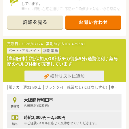
しています。
■OTC・調剤・在宅を通じて、予防から治療まで対応できる薬局を
展開しています。
■今後はドラッグ併設薬局を増やしていく予定です。
詳細を見る
お問い合わせ
更新日：
2026/07/24
薬剤師求人ID：
429681
パート・アルバイト
調剤薬局
【岸和田市】《社保加入OK》駅チカ徒歩5分/通勤便利♪薬局
間のヘルプ体制が充実しています
検討リストに追加
駅チカ
週32h以上
ブランク可
残業なし(ほぼなし含む)
車通勤可
大阪府 岸和田市
久米田駅 (阪和線)
勤務地
時給2,000円～2,500円
※ご経験・スキルに応じて交渉させていただきます。
給与