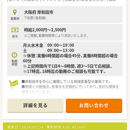
大阪府 岸和田市
下松駅 (阪和線)
勤務地
時給2,000円～2,500円
※ご経験、勤務時間帯により決定いたします。
給与
月火水木金 09：00～19：00
土 09：00～13：00
※休憩：実働6時間超の場合45分、実働8時間超の場合
60分
勤務
時間
※上記時間内で1日4～8時間、週3～5日で応相談。
※17時迄、18時迄の勤務のご相談も可能です。
■岸和田市を中心に展開している地域密着型の薬局です。
■医師との勉強会、食事会を定期的に行っており、良好な関係を
構築されています。
■近隣に複数店舗がありますので、急なお休みにも対応していた
だけます。
詳細を見る
お問い合わせ
■独立開業支援も行っていらっしゃいます。
更新日：
2026/07/24
薬剤師求人ID：
401667