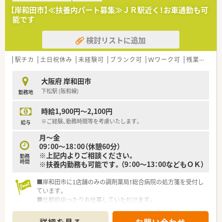
【岸和田市】≪扶養内パート募集≫ＪＲ駅近く！お車通勤も可
能です
検討リストに追加
駅チカ
土日祝休み
未経験可
ブランク可
Ｗワーク可
残業なし(ほぼなし含む)
大阪府 岸和田市
下松駅 (阪和線)
勤務地
時給1,900円～2,100円
※ご経験、勤務時間等を考慮いたします。
給与
月～金
09：00～18：00（休憩60分）
※上記内よりご相談ください。
勤務
時間
※扶養内勤務も可能です。（9：00～13：00などもＯＫ）
■岸和田市に1店舗のみの調剤薬局！総合病院の処方箋を受付し
ています。
■比較的ゆったりお仕事していただけます。
■土日祝は定休日ですので、土曜出勤の必要もありません。