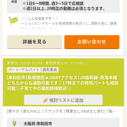
時間
※1日6～8時間、週3～5日で応相談
※週2日以上、20時迄の勤務は必須となります。
■学会発表と調剤過誤防止研究会
学会発表は日々の取り組みから奨励し、
＼＼こんな会社です／／
調剤過誤防止については「研究会報」として
～ショッピングモールを地域医療の拠点とし、調剤を核に、健康
全社共有しています。
をトータルサポート～
■売上高は約2兆円規模のグローバル企業！安定した経営環境の
＼こんな会社です！！／
中で安心して働く事が出来ます♪
■東証プライム上場企業グループ会社です。
詳細を見る
お問い合わせ
■「地域が一体となった健康づくり」という社会ニーズに応える
■信頼される薬局であり続けるために
ため、衣・食・住の中でも「住」の中にあるH&BC（ヘルス＆ビュー
ＱＯＬ(生活の質)、ＡＤＬ(日常生活動作)を考慮した
ティーケア）事業を重要事業として位置付けています。
服薬指導、最新のＩＣＴを導入した薬歴管理を行っています。
■本州、四国を中心に約250店舗の調剤薬局を核に、地域ニーズ
■常に患者さまのそばにいて、患者さまの健康を守り続ける。
更新日：
2026/07/08
薬剤師求人ID：
717961
を先取りする
そのために最新システムの導入や健康フェアの開催を通じて、
「ヘルスケアステーション」を目指しています！
パート・アルバイト
調剤薬局
患者さまとのコミュニケーションをしながら
地域に根ざした薬局を作り上げています。
【岸和田市】新規開設★2WAYアクセス！JR阪和線・南海本線
～～キャリア形成について～～
■在宅医療は東北から沖縄まで多くの店舗にて取り組んでいま
どちらからも通勤可能です♪17時までの時短パートも相談
■薬剤師としての専門制はもちろん、多様なキャリアを支援する
す！
可能◎子育て中の薬剤師様歓迎◎
システムが整っています。
■調剤・OTCの担当として経験を積み更に管理薬剤師を経験した
検討リストに追加
後は、「在宅・企画開発・バイヤー・教育・薬事・調剤サポート」等の
より専門性の高い業務に携わる事も可能です。
■管理薬剤師以降は、自分が進みたいコースにチャレンジできる
駅チカ
週32h以上
ブランク可
残業なし(ほぼなし含む)
転勤なし
環境が整っております♪
■ご自身のキャリア希望を会社側に伝える機会がたくさん用意
大阪府 岸和田市
されています