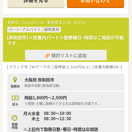
詳細を見る
お問い合わせ
更新日：
2026/07/24
薬剤師求人ID：
88154
パート・アルバイト
調剤薬局
【岸和田市】≪扶養内パート≫勤務曜日・時間はご相談が可能
です
検討リストに追加
ブランク可
Ｗワーク可
高時給(2,500円以上)
扶養内勤務OK
教育
大阪府 岸和田市
和泉中央駅 (南海泉北線)
勤務地
時給1,800円～2,500円
※夜間・土曜に勤務のできる方は高時給も可能です。
給与
月火水金 08：30～19：00
木土 08：30～12：30
勤務
時間
※上記内で勤務日数・曜日・時間は応相談