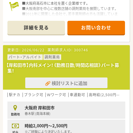
■大阪府高石市に本社を置く企業様です。
■大阪南部を中心に複数店舗の調剤薬局を展開しています。
■2011年に開業した会社で、若手薬剤師の方も活躍していま
す。
■創業当時から在宅業務に注力されており、往診同行なども行っ
詳細を見る
お問い合わせ
ております。
■医師との関係性も良好な為、疑義照会も行いやすい環境です。
■独立支援も行っておりますので、様々な経営ノウハウを教えて
頂けます。
更新日：
2026/06/22
薬剤師求人ID：
300746
パート・アルバイト
調剤薬局
【岸和田市】内科メイン！《勤務日数/時間応相談》パート募
集！
検討リストに追加
駅チカ
ブランク可
Ｗワーク可
車通勤可
高時給(2,500円以上)
積
大阪府 岸和田市
春木駅 (南海本線)
勤務地
時給2,000円～2,500円
※ご経験により決定いたします。
給与