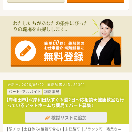
■独立支援も行っていますので、様々な経営ノウハウが学べま
す。
わたしたちがあなたの条件にぴった
りの職場をお探しします。
更新日：
2026/06/22
薬剤師求人ID：
31301
パート・アルバイト
調剤薬局
【岸和田市】≪岸和田駅すぐ≫週2日～応相談★健康教室も行
っているアットホームな薬局でパート募集！
検討リストに追加
駅チカ
土日休み(相談可含む)
未経験可
ブランク可
残業なし(ほぼなし含む)