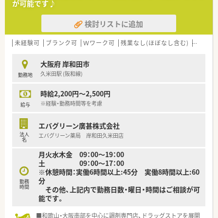
が可能です♪
検討リストに追加
未経験可
ブランク可
Ｗワーク可
残業なし(ほぼなし含む)
車通勤
大阪府 岸和田市
久米田駅 (阪和線)
勤務地
時給2,200円～2,500円
※経験・勤務時間等を考慮
給与
エバグリーン廣甚株式会社
法人
エバグリーン薬局 岸和田久米田店
名
月火水木金 09：00～19：00
土 09：00～17：00
※休憩時間：実働6時間以上:45分 実働8時間以上:60
分
勤務
時間
その他、上記内で勤務日数・曜日・時間はご相談が可
能です。
■和歌山・大阪南部を中心に調剤専門店、ドラッグストアを展開