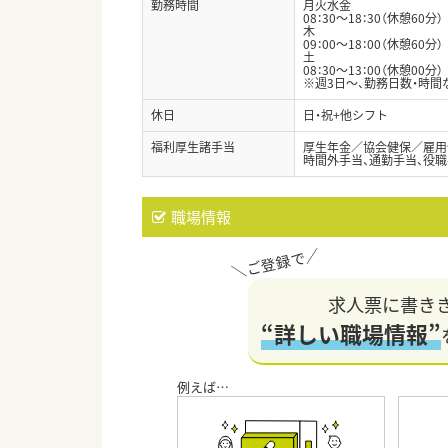
勤務時間
月火水金
08：30～18：30（休憩60分）
木
09：00～18：00（休憩60分）
土
08：30～13：00（休憩00分）
※週3日～、勤務日数・時
休日
日・祝+他シフト
福利厚生諸手当
厚生年金／協会健保／雇用
時間外手当、通勤手当、役職
職場情報
求人票に書き
“詳しい職場情報”