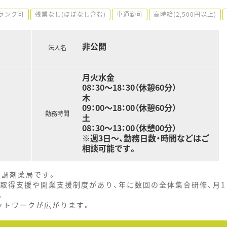
ランク可
残業なし(ほぼなし含む)
車通勤可
高時給(2,500円以上)
非公開
法人名
月火水金
08：30～18：30（休憩60分）
木
09：00～18：00（休憩60分）
勤務時間
土
08：30～13：00（休憩00分）
※週3日～、勤務日数・時間などはご
相談可能です。
の調剤薬局です。
の取得支援や開業支援制度があり、年に数回の全体集合研修、月1
。
ットワークが広がります。