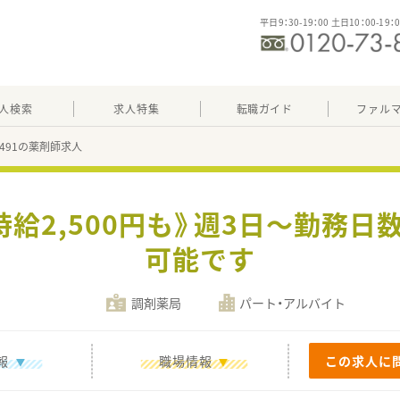
平日9：30-19：00 土日10：00-19：
人検索
求人特集
転職ガイド
ファル
34491の薬剤師求人
時給2,500円も》週3日～勤務
可能です
調剤薬局
パート・アルバイト
報
職場情報
この求人に