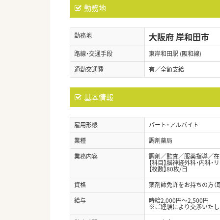
勤務地
大阪府 岸和田市
勤務地
路線・交通手段
東岸和田駅 (阪和線)
通勤交通費
有／全額支給
基本情報
雇用形態
パート・アルバイト
業種
調剤薬局
業務内容
調剤／監査／服薬指導／在
【科目】脳神経外科・内科・
【枚数】80枚/日
資格
薬剤師免許をお持ちの方（
給与
時給2,000円～2,500円
※ご経験により交渉いたし