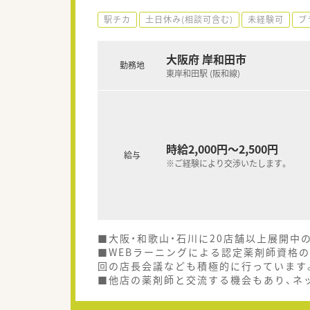
駅チカ
土日休み(相談可含む)
未経験可
ブ
大阪府 岸和田市
勤務地
東岸和田駅 (阪和線)
時給2,000円～2,500円
給与
※ご経験により交渉いたします。
■大阪・和歌山・石川に20店舗以上展開中
■WEBラーニングによる認定薬剤師資格
回の店長会議なども積極的に行っています
■他店の薬剤師と交流する機会もあり、ネ