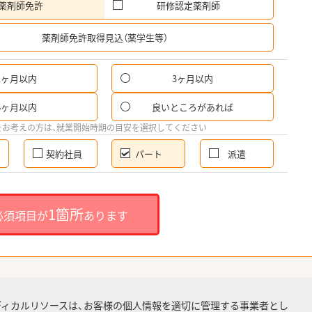
薬剤師免許
研修認定薬剤師
希
薬剤師免許取得見込（薬学生等）
1ヶ月以内
3ヶ月以内
パ
6ヶ月以内
良いところがあれば
希
をお考えの方は、就業開始時期の目安を選択してください
契約社員
パート
派遣
就
1箇所
必須項目が
あります
就業
ディカルリソースは、お客様の個人情報を適切に管理する事業者とし