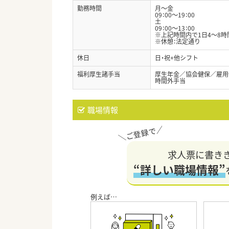
勤務時間
月～金
09：00～19：00
土
09：00～13：00
※上記時間内で1日4～8時
※休憩：法定通り
休日
日・祝+他シフト
福利厚生諸手当
厚生年金／協会健保／雇用
時間外手当
職場情報
求人票に書き
“詳しい職場情報”