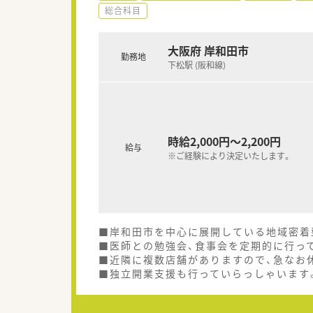
総合科目
大阪府 岸和田市
勤務地
下松駅 (阪和線)
時給2,000円～2,200円
給与
※ご経験により決定いたします。
■岸和田市を中心に展開している地域密着
■医師との勉強会、食事会を定期的に行っ
■近隣に複数店舗がありますので、急なお
■独立開業支援も行っていらっしゃいます