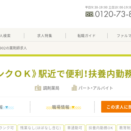
平日9：30-19：00 土日10：00-19：
人検索
求人特集
転職ガイド
ファル
44902の薬剤師求人
ランクＯＫ》駅近で便利！扶養内勤
調剤薬局
パート・アルバイト
報
職場情報
この求人に
ランク可
残業なし(ほぼなし含む)
車通勤可
扶養内勤務OK
教育制