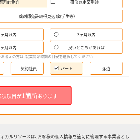
薬剤師免許
研修認定薬剤師
希
薬剤師免許取得見込（薬学生等）
1ヶ月以内
3ヶ月以内
パ
6ヶ月以内
良いところがあれば
希
をお考えの方は、就業開始時期の目安を選択してください
契約社員
パート
派遣
就
1箇所
必須項目が
あります
就業
ディカルリソースは、お客様の個人情報を適切に管理する事業者とし