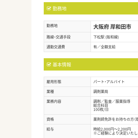
勤務地
大阪府 岸和田市
勤務地
路線・交通手段
下松駅 (阪和線)
通勤交通費
有／全額支給
基本情報
雇用形態
パート・アルバイト
業種
調剤薬局
業務内容
調剤／監査／服薬指導
総合科目
100枚/日
資格
薬剤師免許をお持ちの方（
給与
時給2,000円～2,200円
※ご経験により決定いたし