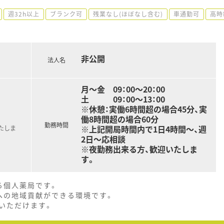
週32h以上
ブランク可
残業なし(ほぼなし含む)
車通勤可
高時
非公開
法人名
月～金 09：00～20：00
土 09：00～13：00
※休憩：実働6時間超の場合45分、実
働8時間超の場合60分
勤務時間
※上記開局時間内で1日4時間～、週
たしま
2日～応相談
※夜勤務出来る方、歓迎いたしま
す。
る個人薬局です。
への地域貢献ができる環境です。
いただけます。