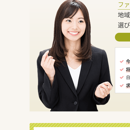
フ
地域
選び