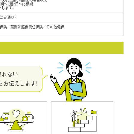
間～、週2日～応相談
たします。
（法定通り）
保険／薬剤師賠償責任保険／その他健保
きれない
をお伝えします！