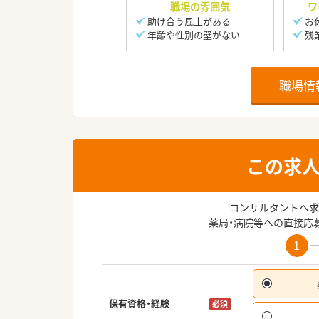
職場の雰囲気
ワ
助け合う風土がある
お
年齢や性別の壁がない
残
職場情
この求
コンサルタントへ求
薬局・病院等への直接応
1
保有資格・経験
必須