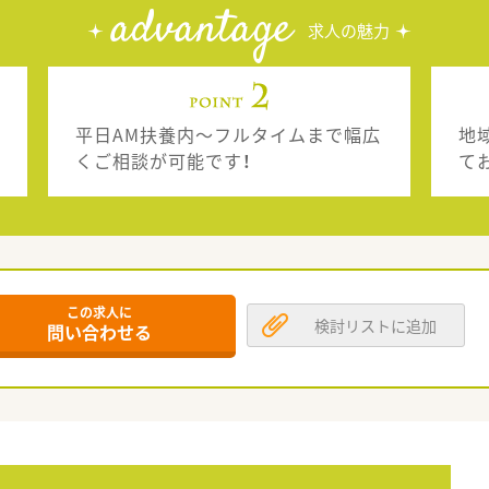
advantage
求人の魅力
平日AM扶養内～フルタイムまで幅広
地
くご相談が可能です！
て
この求人に
検討リストに追加
問い合わせる