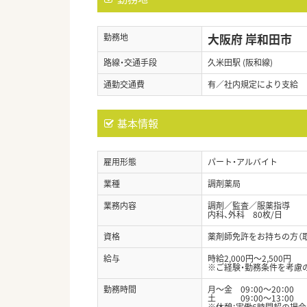
大阪府 岸和田市
勤務地
路線・交通手段
久米田駅 (阪和線)
通勤交通費
有／社内規定により支給
基本情報
雇用形態
パート・アルバイト
業種
調剤薬局
業務内容
調剤／監査／服薬指導
内科、外科 80枚/日
資格
薬剤師免許をお持ちの方（
給与
時給2,000円～2,500円
※ご経験・勤務条件を考慮
勤務時間
月～金 09：00～20：00
土 09：00～13：00
※休憩：実働6時間超の場合