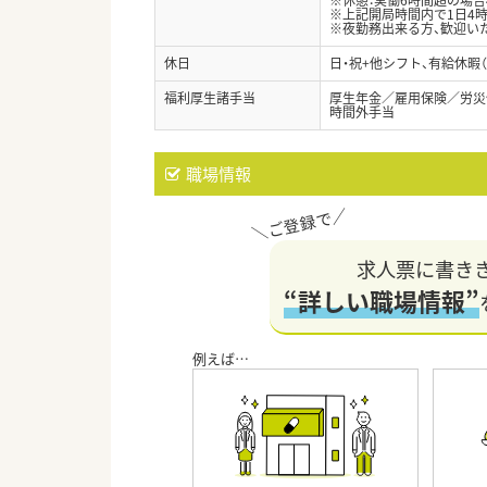
※上記開局時間内で1日4時
※夜勤務出来る方、歓迎い
休日
日・祝+他シフト、有給休暇
福利厚生諸手当
厚生年金／雇用保険／労災
時間外手当
職場情報
求人票に書き
“詳しい職場情報”