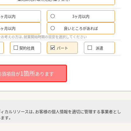
1ヶ月以内
3ヶ月以内
パ
6ヶ月以内
良いところがあれば
希
をお考えの方は、就業開始時期の目安を選択してください
契約社員
パート
派遣
就
1箇所
必須項目が
あります
就業
ディカルリソースは、お客様の個人情報を適切に管理する事業者とし
ます。
調