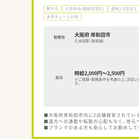
駅チカ
土日休み(相談可含む)
週休2.5日以上
大手チェーン以外
大阪府 岸和田市
勤務地
久米田駅 (阪和線)
時給2,000円～2,500円
給与
※ご経験・勤務条件を考慮の上、決定い
す。
■大阪府岸和田市内に2店舗経営されてい
■遠方への通勤や転勤の心配もなく、地元
■ブランクのある方も安心してお勤めして