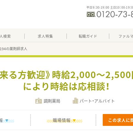
平日9：30-19：00 土日10：00-19：
人検索
求人特集
転職ガイド
ファル
98194の薬剤師求人
来る方歓迎》時給2,000～2,50
により時給は応相談！
調剤薬局
パート・アルバイト
報
職場情報
この求人に