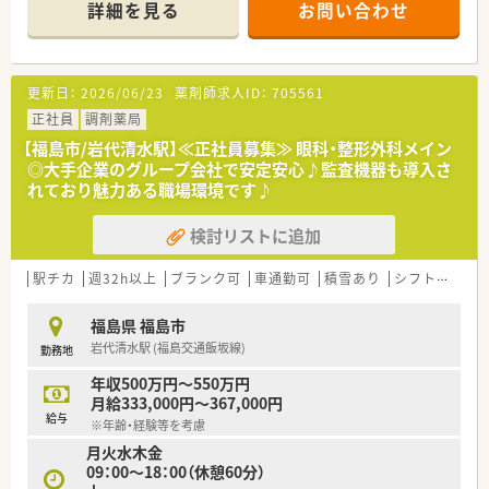
詳細を見る
お問い合わせ
■代表取締役も薬剤師免許を保持しており、現場の苦労ややりが
いを深く理解したうえで会社一丸となった運営を行っていま
す。
更新日：
2026/06/23
薬剤師求人ID：
705561
【店舗情報と応需状況について】
■福島交通飯坂線の岩代清水駅から徒歩3分という好立地にあ
正社員
調剤薬局
り、無料駐車場も完備しているため車通勤も非常に便利です。
【福島市/岩代清水駅】≪正社員募集≫ 眼科・整形外科メイン
■応需科目は眼科が50％、整形外科が35％と特定科目が中心で
◎大手企業のグループ会社で安定安心♪監査機器も導入さ
あり、残りの15％は広域の処方箋を面で応需しています。
れており魅力ある職場環境です♪
■1日平均130枚の処方箋を薬剤師4名と事務4名のゆとりある体
制で対応しており、一人ひとりに丁寧な服薬指導が可能です。
検討リストに追加
【求人情報について】
■パート薬剤師としての募集であり、ライフスタイルに合わせて
駅チカ
週32h以上
ブランク可
車通勤可
積雪あり
シフト制
か
1日4時間から8時間、週40時間以内の範囲で調整可能です。
■想定時給は2,000円から2,200円となっており、これまでのご
福島県 福島市
経験やスキルを十分に考慮したうえで決定いたします。
岩代清水駅 (福島交通飯坂線)
勤務地
■社会保険や雇用保険は週20時間以上の勤務で加入可能となっ
ており、安定した長期就業を希望する方にも最適な条件です。
年収500万円～550万円
月給333,000円～367,000円
給与
※年齢・経験等を考慮
月火水木金
09：00～18：00（休憩60分）