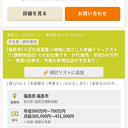
◆土日祝日お休みの店舗、朝は10時開局のため朝にゆとりがあ
る働き方◎
◆エリア社員（自宅通勤コース）、ナショナル社員（転居を伴う異
詳細を見る
お問い合わせ
動があるコース）から選択いただけます
【教育体制・キャリアアップについて】
◆1年目～20年目まで職能別・階層別の研修制度あり！
更新日：
2026/07/17
薬剤師求人ID：
631453
◆職能別研修では新卒1年目～5年目を対象としたスキルアップ
セミナーを実施
正社員
調剤薬局
◆階層別研修では新人から一般レベル、副店長、管理者、店長、バ
【福島市】≪正社員募集≫地域に根ざした老舗ドラッグスト
イヤーと各階層ごとの研修を実施
ア（調剤併設店）でのお仕事です／OTC販売／年収500万円
◆調剤とOTCに分野別けした各種講座をe-Learningで学べる
～／残業1分単位／今後も新規出店の予定あり♪
◆研修認定薬剤師や実務実習指導薬剤師といった資格取得支援
もございます
検討リストに追加
＼企業について／
■1960年の創業以来「お客様第一主義」の信念のもと、現在は東
週32h以上
未経験可
残業なし(ほぼなし含む)
高給与(600万円以上)
日本で多くの店舗を展開しています（355店舗 ※2023年時
点）。
福島県 福島市
門前薬局という役割ではなく地域の生活者医療を担う存在とし
桜水駅 (福島交通飯坂線)
勤務地
て成長し続けています。
■業界平均の店舗面積より2～5倍の店舗面積があり、その分調
年収500万円～700万円
剤室もその分広くなっており衛生的な環境を保っています。
月給360,000円～421,000円
■1店舗当たりの平均売上高が業界ナンバー１となっています。
給与
※年齢・経験を考慮
医薬品の品目数は総合病院並みの1,500～3,000種類