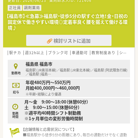
更新日：
2026/06/23
薬剤師求人ID：
721406
ています。
正社員
調剤薬局
【店舗情報と応需状況について】
【福島市】≪急募≫福島駅・徒歩5分の駅すぐ立地！金・日祝の
■福島駅から徒歩15分ほどの場所に位置しており、お車での通
固定休で働きやすい環境◎定着率良く腰を据えて働ける環
勤はもちろん、公共交通機関を利用した通勤も非常に便利な立地
境♪
です。
■近隣の医療機関より泌尿器科や皮膚科、内科、婦人科、産科な
検討リストに追加
ど多彩な処方箋を応需しており、幅広い知識を習得できる環境で
す。
■薬剤師は常勤2名体制で運営されており、座りカウンターでの
駅チカ
週32h以上
ブランク可
車通勤可
教育制度あり
シフト制
服薬指導を通じて、患者様一人ひとりと丁寧に向き合うことが可
能です。
福島県 福島市
福島駅 (JR奥羽本線)／福島駅 (JR東北本線)／福島駅 (阿武隈急行線)
勤務地
【こんな方が活躍中】
／福島駅 (福島
…
■調剤未経験で入社したスタッフが全体の約3割を占めており、
年収480万円～550万円
充実した教育制度や周囲のサポートを受けて、現在は立派に活躍
月給400,000円～460,000円
しています。
給与
※年齢・経験により優遇
■子育てをしながら勤務する薬剤師も多く在籍しており、急な家
月～金 9:00～18:00（休憩60分）
庭の事情によるお休みにも、店舗間の応援体制で対応し合ってい
土 9:00～15:00（休憩60分）
ます。
※週平均40時間シフト制勤務
■福島県という土地に愛着を持ち、地元の方々の健康を支えるこ
勤務
時間
※1ヶ月単位の変形労働時間制
とにやりがいを感じている、誠実な人柄のスタッフが多数在籍し
ています。
【店舗情報と応需状況について】
■福島駅から徒歩5分の距離にあり、毎日の通勤だけでなく退勤