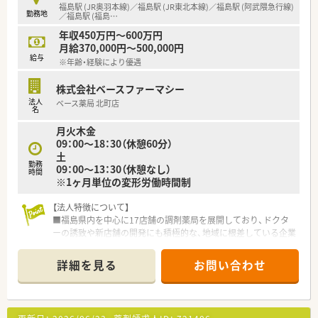
■大手グループならではの福利厚生倶楽部やWELBOXに加入し
福島駅 (JR奥羽本線)／福島駅 (JR東北本線)／福島駅 (阿武隈急行線)
勤務地
ており、プライベートの優待制度も非常に充実しています。
／福島駅 (福島
…
年収450万円～600万円
月給370,000円～500,000円
給与
※年齢・経験により優遇
株式会社ベースファーマシー
法人
ベース薬局 北町店
名
月火木金
09：00～18：30（休憩60分）
土
勤務
09：00～13：30（休憩なし）
時間
※1ヶ月単位の変形労働時間制
【法人特徴について】
■福島県内を中心に17店舗の調剤薬局を展開しており、ドクタ
ーの誘致や新店舗の開発にも積極的な、地域に根差している企業
です。
■クリニックの門前展開を主軸として経営しており、地域住民の
詳細を見る
お問い合わせ
健康を支えるパートナーとして、安定した基盤を築き上げている
法人です。
■中途採用者が主軸となって幅広い年代のスタッフが活躍して
おり、店舗間の応援体制も整っているため、柔軟な運営がなされ