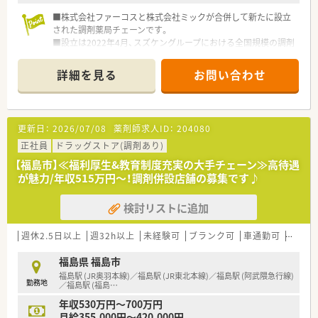
■株式会社ファーコスと株式会社ミックが合併して新たに設立
された調剤薬局チェーンです。
■設立は2022年4月、スズケングループにおける全国規模の調剤
薬局チェーンとなります。
■2社が培ってきたノウハウと企業の良さを融合し、より安定し
詳細を見る
お問い合わせ
た経営基盤から、成長スピードを加速させていきます。
■コーポレートメッセージは「あなたに今、わたしができるこ
と」。
■正社員には全国・広域・都道府県限定・自宅通勤の4コースを用
更新日：
2026/07/08
薬剤師求人ID：
204080
意。
■全国・広域・都道府県限定コースの方には充実の住宅補助制度
正社員
ドラッグストア(調剤あり)
が適用されます。
【福島市】≪福利厚生&教育制度充実の大手チェーン≫高待遇
■住居は法人契約なので初期費用時の自己負担はほとんどあり
が魅力/年収515万円～！調剤併設店舗の募集です♪
ません。
■産育休からの復帰率は95%以上！時短勤務はお子様が小学3年
検討リストに追加
生終了時まで。
■年間休日は120日以上で様々な休暇制度の用意あり。
■最新機器の導入やメディカルリスクコントローラー制度を導
週休2.5日以上
週32h以上
未経験可
ブランク可
車通勤可
高給与
入し、調剤過誤防止に向けた取り組みにも積極的です。
■マネジメント型と専門性追求型のキャリアパスが目指せる環
福島県 福島市
境です。
福島駅 (JR奥羽本線)／福島駅 (JR東北本線)／福島駅 (阿武隈急行線)
勤務地
■家族やプライベートを大事にしながら働きたい方、キャリアを
／福島駅 (福島
…
磨きたい方皆様にお勧めです。
年収530万円～700万円
月給355,000円～420,000円