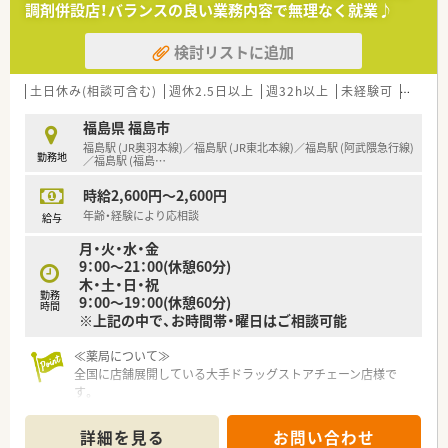
調剤併設店！バランスの良い業務内容で無理なく就業♪
ック門前での経営を軸に地域密着型のサービスを提供していま
す。
検討リストに追加
■ドクターの誘致や新規開局を積極的に進めている成長企業で
あり、安定した経営基盤のもとで腰を据えて長く勤務いただけま
す。
土日休み(相談可含む)
週休2.5日以上
週32h以上
未経験可
ブラン
■店舗間の応援体制が非常に強固に構築されているため、急な欠
員が生じた際でもお互いに助け合える安心の運営体制が特徴で
福島県 福島市
す。
福島駅 (JR奥羽本線)／福島駅 (JR東北本線)／福島駅 (阿武隈急行線)
勤務地
／福島駅 (福島
…
【やりがい/おすすめポイント】
時給2,600円～2,600円
■患者様とじっくり向き合えるカウンター越しの服薬指導を通
じて、地域の方々の健康増進に直接貢献できることが大きな喜び
年齢・経験により応相談
給与
です。
月・火・水・金
■応援体制が充実しているため一人薬剤師になる不安が少なく、
9：00～21：00(休憩60分)
周囲と協力し合いながら安心して日々の業務に邁進できる環境
木・土・日・祝
です。
勤務
9：00～19：00(休憩60分)
■年俸制による安定した収入と資格取得支援制度により、将来を
時間
※上記の中で、お時間帯・曜日はご相談可能
見据えた確かなスキル形成と生活の安定を同時に手にすること
が可能です。
≪薬局について≫
全国に店舗展開している大手ドラッグストアチェーン店様で
す。
定期的な勉強会の開催等、薬剤師のスキルアップの為の制度も充
実しています。
詳細を見る
お問い合わせ