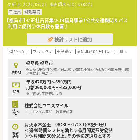
更新日：
2026/07/22
薬剤師求人ID：
478072
正社員
調剤薬局
【福島市】≪正社員募集≫JR福島駅前！公共交通機関＆バス
利用に便利◎休日数も豊富♪
検討リストに追加
週32h以上
ブランク可
車通勤可
高給与(600万円以上)
積雪あり
福島県 福島市
福島駅 (JR奥羽本線)／福島駅 (JR東北本線)／福島駅 (阿武隈急行線)
勤務地
／福島駅 (福島
…
年収420万円～650万円
月給260,000円～433,000円
給与
※ご経験、年齢等による
株式会社ユニスマイル
法人
ユニスマイル薬局 福島駅前店
名
月火水木金土 08：30～17：30（休憩60分）
※週40時間シフトを軸とする月間変形労働制
勤務
※休憩時間60分以上、その他法定通りとする
時間