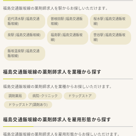
■社内の平均年齢が約30歳と非常に若く、若手社員が中心とな
福島交通飯坂線の薬剤師求人を駅からお探しいただけます。
って活気ある運営を行っている会社です。
■ドミナント展開していることから、違う店舗の社員同士の距離
岩代清水駅 (福島交通
曽根田駅 (福島交通飯
桜水駅 (福島交通飯坂
感も近く風通しの良い組織風土が根付いています。
飯坂線)
坂線)
線)
泉駅 (福島交通飯坂線)
福島駅 (福島交通飯坂
笹谷駅 (福島交通飯坂
線)
線)
飯坂温泉駅 (福島交通
飯坂線)
福島交通飯坂線の薬剤師求人を業種から探す
福島交通飯坂線の薬剤師求人を業種からお探しいただけます。
調剤薬局
病院・クリニック
ドラッグストア
ドラッグストア(調剤あり)
福島交通飯坂線の薬剤師求人を雇用形態から探す
福島交通飯坂線の薬剤師求人を雇用形態からお探しいただけます。