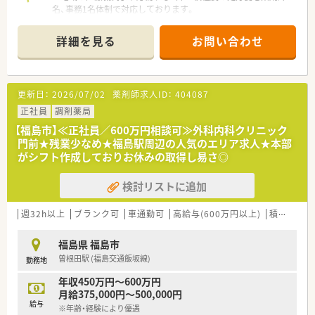
名、事務1名体制で対応しております。
■調剤業務以外にもOTC販売や健康相談も受け付けておりお客
様対応も積極的に行っております。
詳細を見る
お問い合わせ
■お客様へ気軽に立ち寄って頂ける薬局を目指しております！
《こんな方へおススメ》
■調剤業務以外にもOTC販売へ積極的に関わっていきたい方
更新日：
2026/07/02
薬剤師求人ID：
404087
■現職では管理薬剤師への挑戦は難しく、転職を機にチャレンジ
してみたい方
正社員
調剤薬局
■年間休日120日！ワークライフバランスを大切にしたい方
【福島市】≪正社員／600万円相談可≫外科内科クリニック
門前★残業少なめ★福島駅周辺の人気のエリア求人★本部
《こんな企業です》
がシフト作成しておりお休みの取得し易さ◎
■創業60年以上の歴史を持つ福島県福島市本社のドラッグスト
アチェーンです。福島県北部を中心に15店舗展開中でエリア拡
検討リストに追加
大中です。「お客様を患者にしない」想いで健康食品・サプリメン
トをはじめとするOTC販売にも注力しております。
■調剤薬局併設化を推進しておりお客様の健康をトータルサポ
週32h以上
ブランク可
車通勤可
高給与(600万円以上)
積雪あり
ートできる体制を進めております。
■セルフメディケーションを一気通貫で提案出来る社員教育を
福島県 福島市
目指しており、OTCや漢方・健康食品の社内勉強会も充実してお
曽根田駅 (福島交通飯坂線)
勤務地
ります。
■日々新しいことを吸収できる環境のため、成長できる環境でお
年収450万円～600万円
仕事がしたい方へオススメです。
月給375,000円～500,000円
■社割制度で日用品が買えるため、仕事帰りに生活用品もそろっ
給与
※年齢・経験により優遇
てしまうワンストップな生活環境が魅力です。