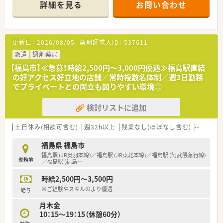
70枚ほど応需しております。
詳細を見る
お問い合わせ
■常勤薬剤師2名体制と事務スタッフ2名で業務にあたってお
り、ヘルプ体制も充実しております。
【法人特徴について】
更新日：
2026/08/05
薬剤師求人ID：
537611
■福島県内に17店舗を展開する地域密着型の薬局グループで、
クリニック門前を中心に展開しています。
派遣
調剤薬局
■ドクター誘致や新規開局に積極的であり、今後も継続的な発展
【福島市】≪急募！時給2,500円～3,000円優遇≫福島駅直結
を見据えた経営を行っている企業です。
の好アクセス好立地の店舗／常時複数名体制／週3日勤務
■中途採用が主軸であり、店舗間の応援体制も整備されているた
でプライベートとの両立も図りやすい環境◎
め、休暇を取得しやすい環境です。
検討リストに追加
【こんな方にオススメ】
■地元である福島県での就業を希望され、地域医療へ貢献したい
方に大変おすすめでございます。
土日休み(相談可含む)
週32h以上
残業なし(ほぼなし含む)
車通勤可
■大腸外科や内視鏡内科など、専門性の高い分野の知識と経験を
積みたい方に適しています。
福島県 福島市
■ヘルプ体制が充実しているため、仕事とプライベートを両立し
福島駅 (JR奥羽本線)／福島駅 (JR東北本線)／福島駅 (阿武隈急行線)
勤務地
たいとお考えの方に最適です。
／福島駅 (福島
…
時給2,500円～3,500円
※ご経験やスキルのより優遇
給与
月木金
10：15～19：15（休憩60分）