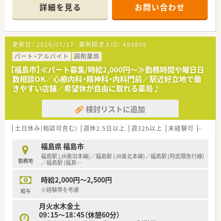
きたい方！
詳細を見る
お問い合わせ
【企業について】
■福島市１店舗、郡山市１店舗を経営する調剤薬局
■今後新店の開局も予定している成長企業
更新日：
2026/07/17
薬剤師求人ID：
489809
■患者様との関係性を大事にし、地域との関りを大切にする社風
が魅力です♪
パート・アルバイト
調剤薬局
■企業として在宅の取り組みも進めているため、在宅の経験を積
【福島市】≪パート募集/時給2,000円～≫勤務時間や曜日日
みたい方にもオススメの法人です！
数相談OK／心療内科・精神科・内科門前／駅近好立地で働
■各店残業がほぼない店舗のため、ワークライフバランスが整う
きやすい店舗／希望休が自由に取れる薬局♪
就業環境が魅力です。
■高時給も相談可！ご希望やスキル・ご経験をしっかり評価しご
検討リストに追加
提案いたします♪
土日休み(相談可含む)
週休2.5日以上
週32h以上
未経験可
ブラン
福島県 福島市
福島駅 (JR奥羽本線)／福島駅 (JR東北本線)／福島駅 (阿武隈急行線)
勤務地
／福島駅 (福島
…
時給2,000円～2,500円
※経験等を考慮
給与
月火水木金土
09：15～18：45（休憩60分）