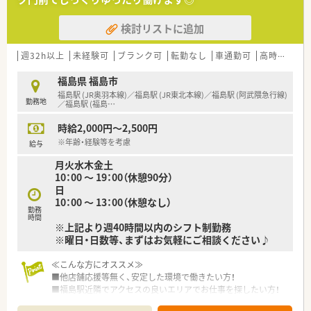
ます。
■セルフメディケーションを推進する方針に共感し、調剤だけで
検討リストに追加
なくOTCや健康食品の知識を意欲的に習得したい方を求めてい
ます。
■会社の理念を深く理解し、自ら行動して実績を上げることで、
週32h以上
未経験可
ブランク可
転勤なし
車通勤可
高時給(2,500円以上)
高い報酬やキャリアを掴み取りたいという向上心のある方は大
歓迎です。
福島県 福島市
福島駅 (JR奥羽本線)／福島駅 (JR東北本線)／福島駅 (阿武隈急行線)
勤務地
【法人特徴について】
／福島駅 (福島
…
■福島市を中心に地域密着型の店舗展開を行っており、OTC販売
時給2,000円～2,500円
を軸としながら調剤併設店を順次拡大している成長著しい企業
です。
※年齢・経験等を考慮
給与
■薬だけでなく食品やサプリメントを含めた総合的な知識を提
月火水木金土
供し、お客様自身の治癒力を高める手助けをすることを経営理念
10：00 ～ 19：00（休憩90分）
としています。
日
■調剤部門は現在発展の途上にあるため、現場の意見や要望が経
10：00 ～ 13：00（休憩なし）
営層に通りやすく、風通しの良い柔軟な社風が大きな魅力となっ
勤務
ています。
時間
※上記より週40時間以内のシフト制勤務
※曜日・日数等、まずはお気軽にご相談ください♪
≪こんな方にオススメ≫
■他店舗応援等無く、安定した環境で働きたい方！
■福島駅近隣でアクセスの良いエリアでお仕事を探したい方！
■調剤未経験やブランク有りの方で、常時複数名体制の店舗で働