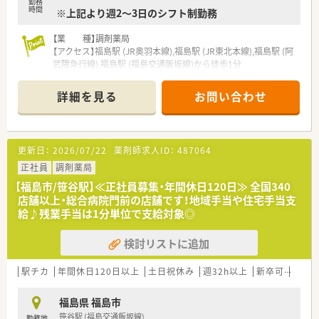
勤務
時間
※上記より週2～3日のシフト制勤務
【業 種】調剤薬局
【アクセス】福島駅 (JR奥羽本線),福島駅 (JR東北本線),福島駅 (阿
武隈急行線),福島駅 (福島交通飯坂線)から徒歩1分
【契約期間】即日～
【想定時給】2,500～3,500円
詳細を見る
お問い合わせ
【勤務時間】
月木金
10：15～19：15（休憩60分）
更新日：
2026/07/22
薬剤師求人ID：
487064
※上記より週2～3日のシフト制勤務
【応需科目】心療内科
正社員
調剤薬局
【応需枚数】1900～2000枚/月 90枚/日
【福島市/笹谷駅】≪正社員募集・年間休日120日≫ 全国340
【人員体制】
店舗以上・総合病院門前の店舗です！地域手当や住宅手当支
薬剤師 常勤1名 パート1名 応援1名 常時2名
給♪残業手当は1分単位で支給対象◎
事務 3名
検討リストに追加
********************************
＼手厚いサポートが魅力のファルマスタッフ／
■万全のサポート体制：2名体制で担当がつきしっかりサポート！
駅チカ
年間休日120日以上
土日祝休み
週32h以上
新卒可
未経
■各種保険を完備：社会保険(週20時間以上)/雇用保険/薬剤師賠
償責任保険
福島県 福島市
■充実の休暇制度：有給休暇(6ヶ月以上勤務)、夏季休暇、慶弔休
笹谷駅 (福島交通飯坂線)
勤務地