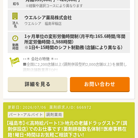
給与
※経験や選択コースにより異なります
ウエルシア薬局株式会社
法人
ウエルシア 福島早稲店
名
1ヶ月単位の変形労働時間制（月平均:165.6時間/年間
所定労働時間:1,988時間）
勤務
※1日4~15時間のシフト制勤務（店舗により異なる）
時間
・・＊ 会社の特徴 ＊・・
■全国に2,200店舗以上（調剤併設型約2,000店舗以上）を展開し
調剤店舗数業界TOP！
■店舗拡大に伴いキャリアアップできるポジションが多数あり！
頑張り次第で高給与も可能！
詳細を見る
お問い合わせ
■経験や勤務コースによりますが、経験の少ない方でも500万前
半スタートと業界TOP水準！
■職種や職域に合わせ、豊富な社内研修や外部組織と連携した研
修を用意されています
更新日：
2026/07/06
薬剤師求人ID：
666972
■薬剤師が中心の会社だからこそ活躍できるキャリアパスが多
種多様に用意されています。
パート・アルバイト
調剤薬局
■店舗拡大に伴い、エリアマネジャーや営業部長等のマネジメン
【福島市】≪高時給パート！≫地元の老舗ドラッグストア（調
トのポジションも増えます。
剤併設店）でのお仕事です！薬剤師複数名体制‼医療事務在
■在宅や教育等の専門性を活かせるスペシャリストを目指すこ
籍！曜日・時間はお気軽ご相談下さい！
とも可能です。