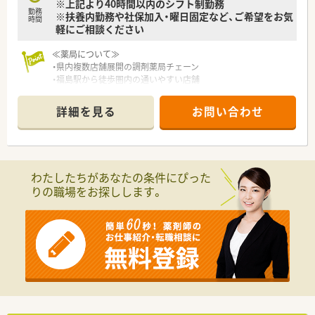
※上記より40時間以内のシフト制勤務
勤務
※扶養内勤務や社保加入・曜日固定など、ご希望をお気
時間
軽にご相談ください
≪薬局について≫
・県内複数店舗展開の調剤薬局チェーン
・福島駅から徒歩圏内の通いやすい店舗
・全店一括管理のシフトで気兼ねなく希望休の出せる環境
※希望休取得率が非常に高い休める環境が魅力の薬局です♪
詳細を見る
お問い合わせ
≪募集について≫
・福島市エリアでパート募集
・働き方や希望、お人柄に応じて近隣の店舗から候補をご提案い
たします
わたしたちがあなたの条件にぴった
・若手や子育て世代、シニアスタッフなど幅広い年代の方が活躍
りの職場をお探しします。
しています
・様々な希望や働き方、ライフプランに柔軟に対応し、働きやす
い職場環境を整備している薬局のパート求人です◎