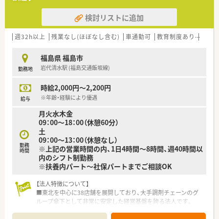
検討リストに追加
週32h以上
残業なし(ほぼなし含む)
車通勤可
教育制度あり
シフ
福島県 福島市
岩代清水駅 (福島交通飯坂線)
勤務地
時給2,000円～2,200円
※年齢・経験により優遇
給与
月火水木金
09：00～18：00（休憩60分）
土
09：00～13：00（休憩なし）
勤務
※上記の営業時間の内、1日4時間～8時間、週40時間以
時間
内のシフト制勤務
※扶養内パート～社保パートまでご相談OK
【法人特徴について】
■東北を中心に38店舗を展開しており、大手調剤チェーンのグ
ループ傘下として非常に安定した経営基盤を誇る法人です。
■「ふれあいと思いやり」を理念に掲げ、地域に根差したかかり
つけ薬局として身近で頼れる存在を目指し続けています。