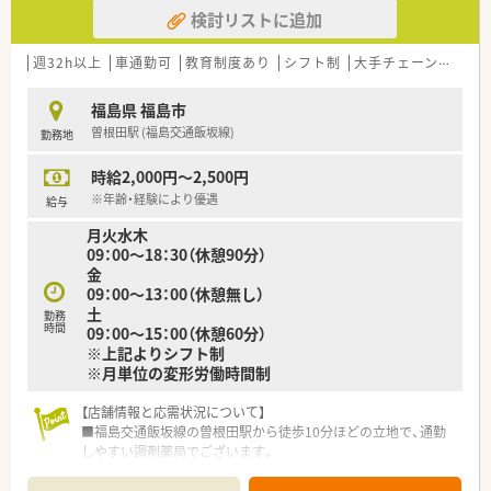
検討リストに追加
週32h以上
車通勤可
教育制度あり
シフト制
大手チェーン以外
福島県 福島市
曽根田駅 (福島交通飯坂線)
勤務地
時給2,000円～2,500円
※年齢・経験により優遇
給与
月火水木
09：00～18：30（休憩90分）
金
09：00～13：00（休憩無し）
土
勤務
時間
09：00～15：00（休憩60分）
※上記よりシフト制
※月単位の変形労働時間制
【店舗情報と応需状況について】
■福島交通飯坂線の曽根田駅から徒歩10分ほどの立地で、通勤
しやすい調剤薬局でございます。
■大腸外科や肛門外科、内視鏡内科など専門的な応需科目を1日