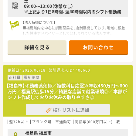
土
勤務
09：00～13：00（休憩なし）
時間
※上記より1日8時間、週40時間以内のシフト制勤務
【法人特徴について】
■福島県内を中心に調剤薬局を3店舗展開しており、地域に根差
した健康アドバイザーとして親しまれている法人です。
■代表取締役自身も現役の薬剤師であるため現場への理解が深
く、会社一丸となって運営をサポートする体制です。
詳細を見る
お問い合わせ
■大手調剤チェーンの完全子会社として安定した経営基盤を誇
り、充実した福利厚生や研修制度を完備しています。
【店舗情報と応需状況について】
更新日：
2026/06/18
薬剤師求人ID：
406660
■福島交通飯坂線の岩代清水駅から徒歩3分という抜群の立地に
あり、通勤利便性が非常に高く通いやすい店舗です。
正社員
調剤薬局
■主な応需科目は眼科が50％で整形外科が35％となっており、
【福島市】≪勤務薬剤師／複数科目応需≫年収450万円～600
残りの15％は広域の面応需で対応しています。
万円／福島駅徒歩15分／綺麗な店舗で就業環境◎／本部が
■1日平均130枚の処方箋を常勤3名とパート1名の薬剤師、さら
シフト作成しておりお休みの取りやすさ◎
に事務4名の厚い体制で迅速に処理しています。
検討リストに追加
【職場環境と雰囲気】
■薬局内は窓が多く設置された開放的な造りとなっており、明る
く清潔感のある空間で気持ちよく業務に集中できます。
週32h以上
ブランク可
車通勤可
高給与(600万円以上)
教育制度あり
■笑顔での挨拶や感謝の気持ちを大切にする文化が根付いてお
り、スタッフ同士が協力し合う温かい雰囲気の職場です。
福島県 福島市