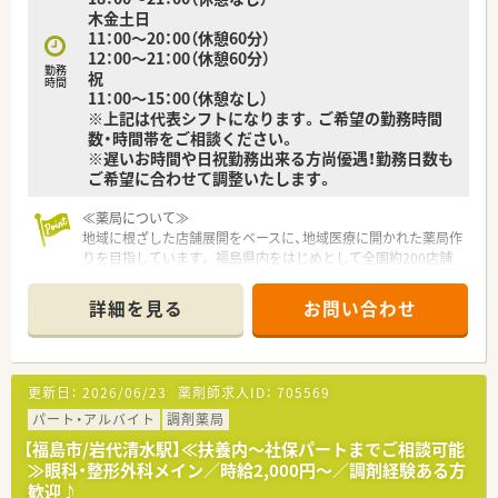
木金土日
11：00～20：00（休憩60分）
12：00～21：00（休憩60分）
勤務
祝
時間
11：00～15：00（休憩なし）
※上記は代表シフトになります。ご希望の勤務時間
数・時間帯をご相談ください。
※遅いお時間や日祝勤務出来る方尚優遇！勤務日数も
ご希望に合わせて調整いたします。
≪薬局について≫
地域に根ざした店舗展開をベースに、地域医療に開かれた薬局作
りを目指しています。 福島県内をはじめとして全国約200店舗
とエリアを広げ多数展開中の地元の企業です♪
各店舗のシフトを本部人事グループにて一括作成しているため、
詳細を見る
お問い合わせ
気兼ねなくお休みの申請が出来る環境です♪子育て世代も多く
活躍しており、様々な希望や働き方に柔軟に対応し、働きやすさ
を整備していることも特徴です◎
更新日：
2026/06/23
薬剤師求人ID：
705569
パート・アルバイト
調剤薬局
【福島市/岩代清水駅】≪扶養内～社保パートまでご相談可能
≫眼科・整形外科メイン／時給2,000円～／調剤経験ある方
歓迎♪