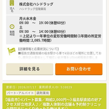
■投薬スペースにはプライバシー配慮の個別ブースも設置して
株式会社ハシドラッグ
おり、座り投薬を実施するケースもあります。
法人
ハシドラッグ信陵薬局
■薬物治療を主とする薬局機能、健康相談・予防医療のヘルスサ
名
ポート、日常生活を支える買物拠点。
月火水木金
この3つを軸に「最も身近なヘルスケアセンター」として地域の
09：00 ～ 19：00（休憩60分）
生活者医療を担い続けています。
土
09：00 ～ 14：00（休憩60分）
勤務
時間
※上記より一年単位の変形労働時間制（1年間の所定労
働時間：2,085.7時間）
【店舗情報と応需状況について】
■福島交通飯坂線の桜水駅から車で4分ほどの場所に位置してお
り、面対応の薬局として幅広い処方箋を1日35枚程度応需しま
す。
■薬剤師2名と事務1名の体制を整えており、一人ひとりの患者
詳細を見る
お問い合わせ
様に対して丁寧に向き合いながら健康相談に乗ることができる
環境です。
■面応需のため特定の科目に偏らず、多種多様な処方内容を経験
できるほか、セルフメディケーションの一環としてOTC販売も行
更新日：
2026/07/17
薬剤師求人ID：
516629
います。
パート・アルバイト
調剤薬局
【募集背景と求める人物像について】
【福島市】≪パート募集／時給2,000円～》福島駅直結の好ア
■新規店舗の開局を控えており、先行投資として組織の将来を担
クセス好立地求人♪／複数人体制の店舗＆予約制クリニッ
ってくれる若手から中堅層の薬剤師を積極的に増員募集してい
ク門前でじっくりゆったり働けます◎