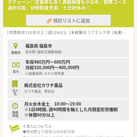
グチェーン◎定着率も高く異動頻度も少なめ／勤務コース
選択可能／研修制度充実／土日祝休み◎
検討リストに追加
年間休日120日以上
週32h以上
未経験可
ブランク可
転勤なし
福島県 福島市
桜水駅 (福島交通飯坂線)
勤務地
年収480万円～600万円
月給320,000円～400,000円
給与
※経験者例・スキル等考慮
株式会社カワチ薬品
法人
カワチ薬品 笹谷店
名
月火水木金土 10:00～19:00
※1日8時間、週40時間を軸とした月間変形労働制
勤務
※休憩60分以上
時間
≪求人について≫
◆笹谷駅より徒歩10分の好立地