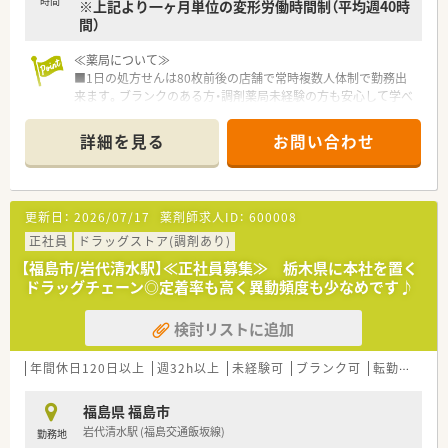
時間
※上記より一ヶ月単位の変形労働時間制（平均週40時
間）
≪薬局について≫
■1日の処方せんは80枚前後の店舗で常時複数人体制で勤務出
来ます。ブランクのある方・調剤薬局未経験の方も安心して学べ
る体制が整っています。
■内科・小児科・精神科クリニックの門前かつ、福島駅西口徒歩数
詳細を見る
お問い合わせ
分の好立地のコンパクトな店舗です♪広く学べる環境で勤務可
能です。
≪注目！お仕事内容≫
更新日：
2026/07/17
薬剤師求人ID：
600008
■調剤・監査・服薬指導の基本業務を中心に、在宅なども学べま
す。エリアで在宅専門チームも立ち上げしており、連携して店舗
正社員
ドラッグストア(調剤あり)
負担も軽減しながら企業として対応を進めています。
【福島市/岩代清水駅】≪正社員募集≫ 栃木県に本社を置く
■全体研修、中途社員研修、Eラーニングなど研修制度も充実し
ドラッグチェーン◎定着率も高く異動頻度も少なめです♪
ており、その他福利厚生も充実しています。
■幅広い経験を積みたい・一から調剤を学びたい・ブランクのあ
検討リストに追加
る方などにもおすすめのチェーン薬局です。
【長く働ける環境】
年間休日120日以上
週32h以上
未経験可
ブランク可
転勤なし
有給休暇の取得や育児休暇など、従業員の皆さんが長く働ける環
境を整えております。シフトは本社が作成しており、店舗全体の
福島県 福島市
バランスを見て、無理のない人数体制で勤務できるよう調整して
岩代清水駅 (福島交通飯坂線)
勤務地
おります。