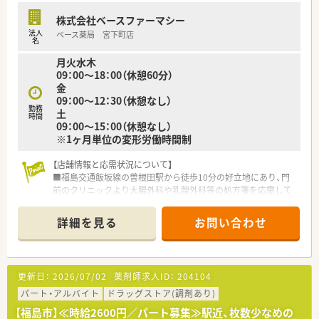
株式会社ベースファーマシー
法人
ベース薬局 宮下町店
名
月火水木
09：00～18：00（休憩60分）
金
09：00～12：30（休憩なし）
勤務
土
時間
09：00～15：00（休憩なし）
※1ヶ月単位の変形労働時間制
【店舗情報と応需状況について】
■福島交通飯坂線の曽根田駅から徒歩10分の好立地にあり、門
前のクリニックより大腸外科や乳腺外科等の処方箋を応需して
います。
■1日あたりの処方箋応需枚数は平均70枚となっており、薬剤師
詳細を見る
お問い合わせ
2名と事務員2名の体制でスピーディーかつ丁寧に対応していま
す。
■外科や内視鏡内科といった専門性の高い科目をメインに受け
ているため、働きながら高度な臨床知識を習得することが可能で
更新日：
2026/07/02
薬剤師求人ID：
204104
す。
パート・アルバイト
ドラッグストア(調剤あり)
【法人特徴について】
【福島市】≪時給2600円／パート募集≫駅近、枚数少なめの
■福島県内を中心に17店舗の調剤薬局を展開しており、クリニ