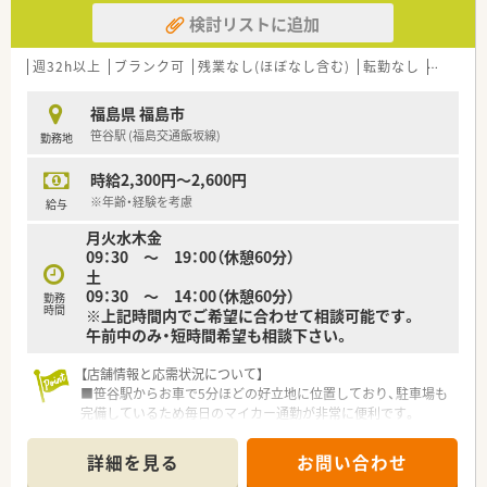
■ほとんどの店舗で座り投薬を実践し、患者様に目線を合わせて
検討リストに追加
投薬を実施しています。
■店舗内にアロマコーナーやサプリメントコーナーを設置し予
防医療にも取り組んでいます。
週32h以上
ブランク可
残業なし(ほぼなし含む)
転勤なし
車通勤
■認定薬剤師資格のほか、専門認定資格取得の補助制度、社内認
定資格制度などを導入し積極的に学ぶ環境を整備しています。
福島県 福島市
■「自宅通勤」「狭域エリア」「広域エリア」「全国コース」とライフ
笹谷駅 (福島交通飯坂線)
勤務地
スタイルに合わせて4つの勤務コースから選択する事が可能で
す。
時給2,300円～2,600円
■コースにより住宅手当、社宅補助制度が整備されており、会社
として手厚くフォローする体制が整っています。
※年齢・経験を考慮
給与
■キャリアアップについても個人の志向に合わせた「マネジメン
月火水木金
トキャリア（エリア長⇒SV⇒支店長⇒支社長）」と「スペシャリス
09：30 ～ 19：00（休憩60分）
トキャリア（専門認定を極めていく）」の2つコースが用意されて
土
います。
09：30 ～ 14：00（休憩60分）
■「育休・育短の取得が100%（一般平均83.6％）」の取得実績があ
勤務
時間
※上記時間内でご希望に合わせて相談可能です。
り且つ、「復帰率96%（一般平均40％）」と福利厚生面が充実して
午前中のみ・短時間希望も相談下さい。
おり、子育て世代には非常に働きやすいです。
【店舗情報と応需状況について】
■笹谷駅からお車で5分ほどの好立地に位置しており、駐車場も
完備しているため毎日のマイカー通勤が非常に便利です。
■周辺医療機関からの面処方を中心に受ける予定であり、落ち着
いた環境の中で多種多様な処方箋を応需する見込みです。
詳細を見る
お問い合わせ
■処方箋は1日10枚ほどを想定していますが、枚数に関わらず常