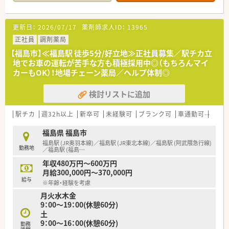
に薬剤師2名以上を配置する安心の体制を整えています。
【職場環境と雰囲気】
更新日：
2026/07/17
薬剤師求人ID：
13965
■店舗もまだ新しくきれいです。設備も整っており、チームワー
ク良く安心して働ける環境です。
正社員
調剤薬局
■現在は全社的に薬剤師の人員体制に余裕があるため、シフトの
【福島市】≪福島駅 徒歩5分/好立地≫正社員募集／駅チカ立
調整がしやすくお休みの融通が利きやすい職場環境です。
地でお車の運転が苦手な方も積極採用中◎（もちろんマイ
■子育てにも理解がある環境です。パート薬剤師さんもご活躍
カーもOK）！地場チェーン薬局／ヘルプ体制◎
されている働きやすい環境です。
検討リストに追加
【法人特徴について】
駅チカ
週32h以上
新卒可
未経験可
ブランク可
車通勤可
高給与
■福島市を中心に地域に根差したドラッグストアを展開してお
り、今後は調剤併設店を順次拡大していく方針の企業です。
福島県 福島市
■調剤部門はまだ黎明期にあるため、働く社員の要望や意見が経
福島駅 (JR奥羽本線)／福島駅 (JR東北本線)／福島駅 (阿武隈急行線)
勤務地
営陣に届きやすく非常に風通しが良い点が魅力です。
／福島駅 (福島
…
■会社理念が明確であり、お薬の販売ノルマを課すような押し売
年収480万円～600万円
りはせず、本当に良いものを届ける経営を行っています。
月給300,000円～370,000円
給与
※年齢・経験を考慮
月火水木金
9：00～19：00(休憩60分)
土
9：00～16：00(休憩60分)
勤務