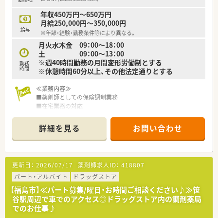
暇など
年収450万円～650万円
ご希望条件に合わせて求人をお探しします！
月給250,000円～350,000円
まずはお気軽にお問い合わせください。
給与
※年齢・経験・勤務条件等により異なる。
月火水木金 09：00～18：00
土 09：00～13：00
※週40時間勤務の月間変形労働制とする
勤務
時間
※休憩時間60分以上、その他法定通りとする
≪業務内容≫
■薬剤師としての保険調剤業務
■在宅業務の対応
■かかりつけ薬局・薬剤師として患者様対応
詳細を見る
お問い合わせ
≪こんな店舗です≫
■マンションの1階に店舗はございます。
■メインの応需元クリニックは道路を挟んだ先にあります。
■駅からも徒歩数分の立地となっています。
更新日：
2026/07/17
薬剤師求人ID：
418807
■外観からは薬局内部は見えにくい店舗構造です。
パート・アルバイト
ドラッグストア
≪こんな会社です≫
【福島市】≪パート募集/曜日・お時間ご相談ください♪≫笹
■全国で340店舗以上を展開する調剤チェーンです。
谷駅周辺で車でのアクセス◎ドラッグストア内の調剤薬局
■在宅医療のパイオニアとして知られ、健康サポートに対する意
でのお仕事♪
識も高い会社です。