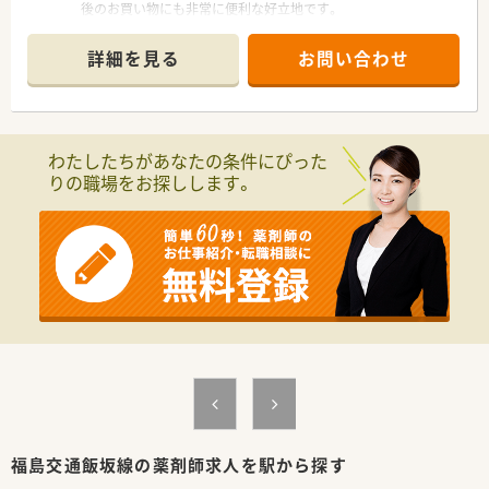
後のお買い物にも非常に便利な好立地です。
■主な応需科目は内科と心療内科となっており、門前のドクター
としっかりと連携が取れている店舗です。
詳細を見る
お問い合わせ
■1日あたりの処方箋応需枚数は約40枚で、医薬品の採用品目数
は1,000品目ほどを常時取り揃えています。
【こんな取り組みをしています】
■患者様の満足度向上を目指し、チーム一丸となって待ち時間削
わたしたちがあなたの条件にぴった
減のためのスムーズな連携と対応を心掛けています。
りの職場をお探しします。
■社内では定期的に勉強会が開催されており、最新の医療知識や
医薬品の情報を学ぶ機会が設けられています。
■地域の医療に貢献するため、地元の薬剤師会への加入を推奨し
ており、薬局の機能向上に努めています。
【こんな方にオススメ】
■福島駅からすぐの非常に便利な立地にあるため、公共交通機関
を利用して通勤希望の方におススメです。
■残業少なく、メリハリをつけて働ける環境です。ワークライフ
バランスを重視して働きたい方におすすめです。
■ご経験や心療内科にご不安がある方も安心して安全に業務に
取り組めるよう社内フォローをしっかりしています。
【法人特徴について】
■福島県内に数店舗を展開しているほか、須賀川市や宮城県にも
福島交通飯坂線の薬剤師求人を駅から探す
店舗を構える成長中の企業です。