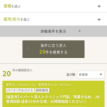
業種
を選ぶ
雇用/給与
を選ぶ
詳細条件を表示
条件に合う求人
20
件を
検索する
20
件の薬剤師求人
並び順
更新日：
2026/07/31
薬剤師求人ID：
397633
パート・アルバイト
調剤薬局
【福島市】≪パート求人≫クリニック門前／残業少なめ／JR
曽根田駅 徒歩10分の立地／お時間相談ください◎