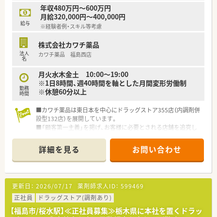
お互い様の風土が根付けており、有給休暇の取得率が95％以上
年収480万円～600万円
と高水準です。
月給320,000円～400,000円
また、育児休暇取得率は90％以上でお仕事をプライベートの両
給与
※経験者例・スキル等考慮
立が図れる環境です。
株式会社カワチ薬品
＼＼＼企業について／／／
法人
カワチ薬品 福島西店
福島県郡山市に本社をおき、福島県を中心とし多数店舗展開して
名
いる薬局です。
地域に根ざした店舗展開をベースに、地域医療に開かれた薬局作
月火水木金土 10:00～19:00
りを目指しています。
※1日8時間、週40時間を軸とした月間変形労働制
勤務
同じエリアに複数店舗があることが多く、通勤範囲内でさまざま
※休憩60分以上
時間
な経験を積んでいただけます。
■カワチ薬品は東日本を中心にドラッグストア355店（内調剤併
設型132店）を展開しています。
■「顧客第一主義」を掲げ、お客様に必要とされる店舗を追究し
ており品揃え数も業界随一です。
■薬剤師の募集にあたって、自宅通勤のエリア社員と転居を伴う
詳細を見る
お問い合わせ
異動があるナショナル社員の2コースに分かれています。
■勤務薬剤師だけでなく、薬局長や管理職、幹部候補としてのキ
ャリアビジョンも描ける環境です。
■調剤併設店舗でのご勤務の場合、薬剤師は調剤投薬業務が中心
更新日：
2026/07/17
薬剤師求人ID：
599469
となります。
■「地域の人々の健康を支えたい」という思いを大事にされてい
正社員
ドラッグストア(調剤あり)
る方、ぜひご応募ください。
【福島市/桜水駅】≪正社員募集≫栃木県に本社を置くドラッ