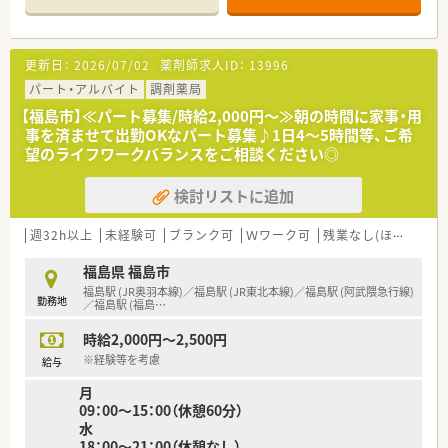
更新日：
2026/07/02
薬剤師求人ID：
13996
パート・アルバイト
調剤薬局
【福島市】≪パート募集/時給2,000円～≫朝の時間に家事・用
事を済ませて出勤OKなパート募集♪1日4～5時間等、ご希
望のライフワークバランスをご相談ください◎
検討リストに追加
週32h以上
未経験可
ブランク可
Ｗワーク可
残業なし(ほぼなし含む)
福島県 福島市
福島駅 (JR奥羽本線)／福島駅 (JR東北本線)／福島駅 (阿武隈急行線)
勤務地
／福島駅 (福島
…
時給2,000円～2,500円
※経験等を考慮
給与
月
09：00～15：00（休憩60分）
水
18：00～21：00（休憩なし）