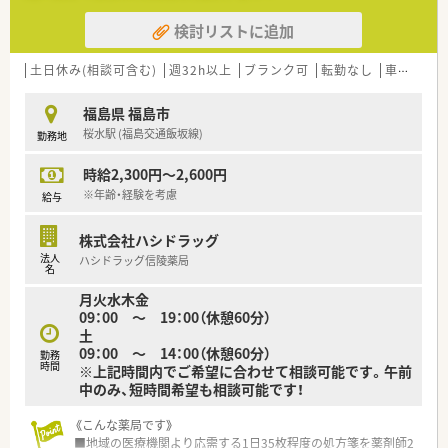
■その他にも、管理部門や商品部門等の本社スタッフなど活動領
検討リストに追加
域は多種多様です。
■在宅実施店舗は年々増加しており、在宅医療へもしっかりと関
わる事ができます。
土日休み(相談可含む)
週32h以上
ブランク可
転勤なし
車通勤可
■育児休暇は3歳まで取得が可能で、時短制度は小学5年生まで
時短勤務ができるよう変更予定です。
福島県 福島市
■年間休日が120日とワークライフバランスが整っています
桜水駅 (福島交通飯坂線)
勤務地
■日用品から常備薬まで、従業員割引制度など嬉しいメリットも
たくさんあります！
時給2,300円～2,600円
※年齢・経験を考慮
給与
株式会社ハシドラッグ
法人
ハシドラッグ信陵薬局
名
月火水木金
09：00 ～ 19：00（休憩60分）
土
09：00 ～ 14：00（休憩60分）
勤務
時間
※上記時間内でご希望に合わせて相談可能です。午前
中のみ、短時間希望も相談可能です！
《こんな薬局です》
■地域の医療機関より応需する1日35枚程度の処方箋を薬剤師2