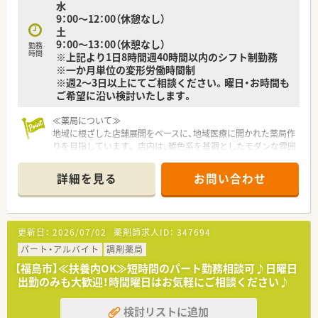
水
9：00～12：00（休憩なし）
土
9：00～13：00（休憩なし）
勤務
時間
※上記より1日8時間週40時間以内のシフト制勤務
※一か月単位の変形労働時間制
※週2～3日以上にてご相談ください。曜日・お時間も
ご希望に沿い検討いたします。
≪薬局について≫
地域に根ざした店舗展開をベースに、地域医療に開かれた薬局作
りを目指しています。 店内は、暖色系を基調としたモダンな雰囲
気で患者様へご安心頂けるよう心掛けている薬局です。
詳細を見る
お問い合わせ
■内科、脳外科、外科神経内科、リハビリテーション科、美容皮膚
科など珍しい科目に触れる機会のある店舗です。
■週20時間のご勤務から社会保険に加入いただけます。
■福島県内に広く展開しており、全国で約200店舗店舗展開して
更新日：
2026/07/02
薬剤師求人ID：
347694
おります。
■助け合いの精神が根付いており、お休みの取得しやすさにも定
パート・アルバイト
調剤薬局
評がございます。
【福島市】≪扶養内OK≫短時間のパート勤務相談可♪日曜日
■社内独自の研修制度もご用意しておりますので、社員一人ひと
出勤のみも大歓迎！時間曜日はお気軽にご相談ください♪
りの成長サポートが出来る環境です。
■プライベートブランドも持っているため、様々な商品を開発販
検討リストに追加
売しており、患者様との会話に繋がるきっかけだけでなく体に優