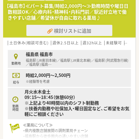
して店舗負担も軽減しながら企業として対応を進めています。
【福島市】≪パート募集/時給2,000円～≫勤務時間や曜日日
■全体研修、中途社員研修、Eラーニングなど研修制度も充実し
数相談OK／心療内科・精神科・内科門前／駅近好立地で働
ており、その他福利厚生も充実しています。ブランクのある方・
きやすい店舗／希望休が自由に取れる薬局♪
調剤薬局未経験の方も安心して学べる体制が整っています。
■幅広い経験を積みたい・一から調剤を学びたい・ブランクのあ
検討リストに追加
る方などにもおすすめのチェーン薬局です。
【長く働ける環境】
土日休み(相談可含む)
週休2.5日以上
週32h以上
未経験可
ブラン
有給休暇の取得や育児休暇など、従業員の皆さんが長く働ける環
境を整えております。シフトは本社が作成しており、店舗全体の
福島県 福島市
バランスを見て、無理のない人数体制で勤務できるよう調整して
福島駅 (JR奥羽本線)／福島駅 (JR東北本線)／福島駅 (阿武隈急行線)
勤務地
おります。
／福島駅 (福島
…
お互い様の風土が根付けており、有給休暇の取得率が95％以上
時給2,000円～2,500円
と高水準です。
また、育児休暇取得率は90％以上でお仕事をプライベートの両
※経験等を考慮
給与
立が図れる環境です。
月火水木金土
09：15～18：45（休憩60分）
＼＼＼企業について／／／
※上記より40時間以内のシフト制勤務
福島県郡山市に本社をおき、福島県を中心とし多数店舗展開して
勤務
※扶養内勤務や社保加入・曜日固定など、ご希望をお気
いる薬局です。
時間
軽にご相談ください
地域に根ざした店舗展開をベースに、地域医療に開かれた薬局作
りを目指しています。
≪薬局について≫
同じエリアに複数店舗があることが多く、通勤範囲内でさまざま
・県内複数店舗展開の調剤薬局チェーン
な経験を積んでいただけます。
・福島駅から徒歩圏内の通いやすい店舗