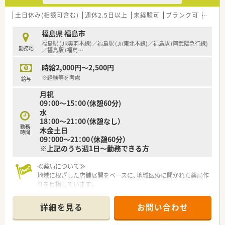
しい商品を世の中に広める努力も会社取り組んでいます。
■選考を通して、曜日時間のご希望と通勤圏内を考慮し、最適な
土日休み(相談可含む)
週休2.5日以上
未経験可
ブランク可
Ｗワー
勤務先をご提案いたします。まずはお気軽にお問い合わせくだ
さい。
福島県 福島市
福島駅 (JR奥羽本線)／福島駅 (JR東北本線)／福島駅 (阿武隈急行線)
勤務地
／福島駅 (福島
…
時給2,000円～2,500円
※経験等を考慮
給与
月祝
09：00～15：00（休憩60分)
水
18：00～21：00（休憩なし）
勤務
木金土日
時間
09：000～21：00（休憩60分）
※上記のうち週1日～勤務できる方
≪薬局について≫
地域に根ざした店舗展開をベースに、地域医療に開かれた薬局作
りを目指しています。
福島県内をはじめとして多数展開中の地元の企業様です。
詳細を見る
お問い合わせ