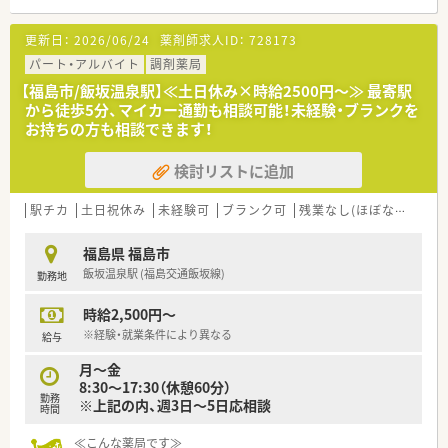
更新日：
2026/06/24
薬剤師求人ID：
728173
パート・アルバイト
調剤薬局
【福島市/飯坂温泉駅】≪土日休み×時給2500円～≫ 最寄駅
から徒歩5分、マイカー通勤も相談可能！未経験・ブランクを
お持ちの方も相談できます！
検討リストに追加
駅チカ
土日祝休み
未経験可
ブランク可
残業なし(ほぼなし含む)
福島県 福島市
飯坂温泉駅 (福島交通飯坂線)
勤務地
時給2,500円～
※経験・就業条件により異なる
給与
月～金
8:30～17:30（休憩60分）
勤務
※上記の内、週3日～5日応相談
時間
≪こんな薬局です≫