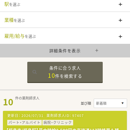
駅
を選ぶ
業種
を選ぶ
雇用/給与
を選ぶ
詳細条件を表示
条件に合う求人
10
件を
検索する
10
件の薬剤師求人
並び順
更新日：
2026/07/31
薬剤師求人ID：
97407
パート・アルバイト
病院・クリニック