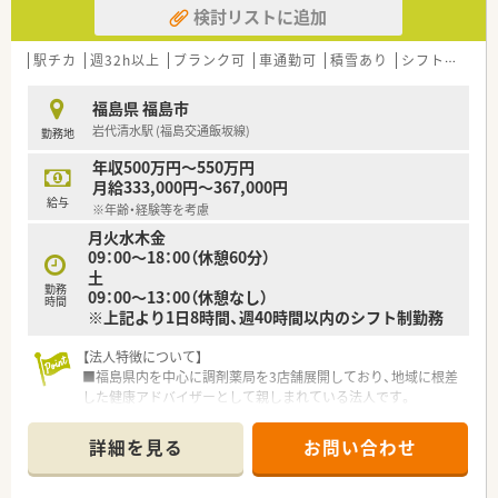
検討リストに追加
【求人情報について】
■パート薬剤師としての募集であり、ライフスタイルに合わせて
駅チカ
週32h以上
ブランク可
車通勤可
積雪あり
シフト制
か
1日4時間から8時間、週40時間以内の範囲で調整可能です。
■想定時給は2,000円から2,200円となっており、これまでのご
福島県 福島市
経験やスキルを十分に考慮したうえで決定いたします。
岩代清水駅 (福島交通飯坂線)
勤務地
■社会保険や雇用保険は週20時間以上の勤務で加入可能となっ
ており、安定した長期就業を希望する方にも最適な条件です。
年収500万円～550万円
月給333,000円～367,000円
給与
※年齢・経験等を考慮
月火水木金
09：00～18：00（休憩60分）
土
勤務
09：00～13：00（休憩なし）
時間
※上記より1日8時間、週40時間以内のシフト制勤務
【法人特徴について】
■福島県内を中心に調剤薬局を3店舗展開しており、地域に根差
した健康アドバイザーとして親しまれている法人です。
■代表取締役自身も現役の薬剤師であるため現場への理解が深
く、会社一丸となって運営をサポートする体制です。
詳細を見る
お問い合わせ
■大手調剤チェーンの完全子会社として安定した経営基盤を誇
り、充実した福利厚生や研修制度を完備しています。