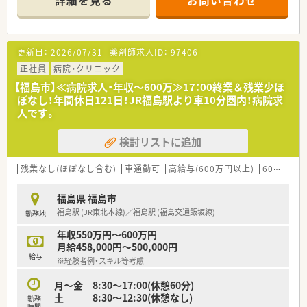
詳細を見る
お問い合わせ
■精神科医療に特化した専門性の高い環境でありながら、落ち着
いたペースで調剤や服薬指導に取り組むことが可能な職場で
す。
更新日：
2026/07/31
薬剤師求人ID：
97406
【募集背景と求める人物像について】
■今回は欠員補充による急募のため、即戦力としてこれまでの調
正社員
病院・クリニック
剤経験を活かして柔軟に活躍いただける方を募集しています。
【福島市】≪病院求人・年収～600万≫17：00終業＆残業少ほ
■病院未経験の方は不可となりますが、調剤の実務経験がある方
ぼなし！年間休日121日！JR福島駅より車10分圏内！病院求
であれば年齢や性別を問わずどなたでも歓迎いたします。
人です。
■患者様一人ひとりと誠実に向き合い、丁寧な服薬指導や医薬品
管理を心がけていただける責任感のある方を求めています。
検討リストに追加
【法人特徴について】
■福島県福島市において精神科や心療内科の診療を長年提供し
残業なし(ほぼなし含む)
車通勤可
高給与(600万円以上)
60歳以上可
ており、地域住民からの信頼が厚い安定した医療法人です。
■入院から外来まで一貫した質の高い医療サービスを提供し続
福島県 福島市
けています。
福島駅 (JR東北本線)／福島駅 (福島交通飯坂線)
勤務地
■職員が長く安心して働ける環境づくりに注力しており、60歳
以上のベテラン薬剤師様の採用についても相談が可能です。
年収550万円～600万円
月給458,000円～500,000円
給与
※経験者例・スキル等考慮
月～金 8:30～17:00(休憩60分)
土 8:30～12:30(休憩なし)
勤務
時間