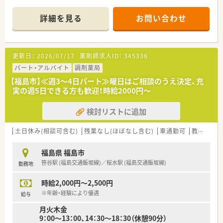
・全店一括管理のシフトで気兼ねなく希望休の出せる環境
※希望休取得率が非常に高い休める環境が魅力の薬局です♪
詳細を見る
お問い合わせ
≪募集について≫
・福島市エリアでパート募集
・働き方や希望、お人柄に応じて近隣の店舗から候補をご提案い
更新日：
2026/07/17
薬剤師求人ID：
345336
たします
・若手や子育て世代、シニアスタッフなど幅広い年代の方が活躍
パート・アルバイト
調剤薬局
しています
【福島市】≪週3～4日パート≫曜日はご相談のうえ決定、充
・様々な希望や働き方、ライフプランに柔軟に対応し、働きやす
実の週5日できる方も歓迎！時給2000円～
い職場環境を整備している薬局のパート求人です◎
検討リストに追加
土日休み(相談可含む)
残業なし(ほぼなし含む)
車通勤可
教育制度あり
福島県 福島市
笹谷駅 (福島交通飯坂線)／桜水駅 (福島交通飯坂線)
勤務地
時給2,000円～2,500円
※年齢・経験により優遇
給与
月火木金
9：00～13：00、14：30～18：30（休憩90分）