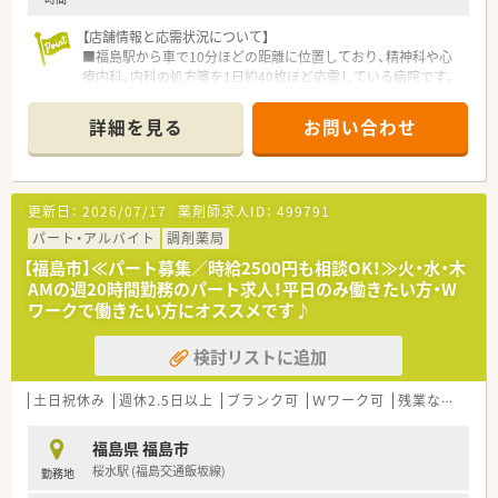
【店舗情報と応需状況について】
■福島駅から車で10分ほどの距離に位置しており、精神科や心
療内科、内科の処方箋を1日約40枚ほど応需している病院です。
■常勤薬剤師1名とパート薬剤師1名に加え、調剤補助スタッフ
が2名在籍しており、円滑に業務を回せる体制が整っています。
詳細を見る
お問い合わせ
■医薬品の採用品目数は約800品目となっており、主に院内処方
や入院患者様への調剤業務を中心に地域の医療を支えていま
す。
更新日：
2026/07/17
薬剤師求人ID：
499791
【募集背景と求める人物像について】
■常勤薬剤師の退職に伴う欠員補充のため、すぐにでも勤務を開
パート・アルバイト
調剤薬局
始できる実務経験のある方を急募しております。
【福島市】≪パート募集／時給2500円も相談OK！≫火・水・木
■精神科医療に興味があり、周囲のスタッフと協力しながら円滑
AMの週20時間勤務のパート求人！平日のみ働きたい方・W
にコミュニケーションを図れる経験豊富な方を求めています。
ワークで働きたい方にオススメです♪
■17時の定時退社を遵守しつつ、責任感を持って日々の調剤業務
や服薬指導に取り組んでいただける方を募集しています。
検討リストに追加
【法人特徴について】
■福島県福島市にて精神科や心療内科に特化した医療を提供し
土日祝休み
週休2.5日以上
ブランク可
Ｗワーク可
残業なし(ほぼなし含む)
ており、地域住民の心のケアを支える重要な役割を担っていま
す。
福島県 福島市
■長年にわたり地域医療に貢献してきた実績があり、患者様一人
桜水駅 (福島交通飯坂線)
勤務地
ひとりに寄り添った温かい医療サービスを追求している法人で
す。