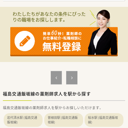
【店舗情報と応需状況について】
■福島交通飯坂線の岩代清水駅から徒歩3分という抜群の立地に
わたしたちがあなたの条件にぴった
あり、通勤利便性が非常に高く通いやすい店舗です。
りの職場をお探しします。
■主な応需科目は眼科が50％で整形外科が35％となっており、
残りの15％は広域の面応需で対応しています。
■1日平均130枚の処方箋を常勤3名とパート1名の薬剤師、さら
に事務4名の厚い体制で迅速に処理しています。
【職場環境と雰囲気】
■薬局内は窓が多く設置された開放的な造りとなっており、明る
く清潔感のある空間で気持ちよく業務に集中できます。
■笑顔での挨拶や感謝の気持ちを大切にする文化が根付いてお
り、スタッフ同士が協力し合う温かい雰囲気の職場です。
■大手グループならではの福利厚生倶楽部やWELBOXに加入し
ており、プライベートの優待制度も非常に充実しています。
福島交通飯坂線の薬剤師求人を駅から探す
福島交通飯坂線の薬剤師求人を駅からお探しいただけます。
岩代清水駅 (福島交通
曽根田駅 (福島交通飯
桜水駅 (福島交通飯坂
飯坂線)
坂線)
線)