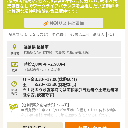
【福島市/福島駅】最大時給2,500円の高待遇！17時終業＆残
業ほぼなしでワークライフバランスを重視したい薬剤師様
に最適な精神科病院の急募案件です！
検討リストに追加
残業なし(ほぼなし含む)
車通勤可
60歳以上可
高収入
~18時までの職場
福島県 福島市
福島駅 (JR東北本線)／福島駅 (福島交通飯坂線)
勤務地
時給2,000円～2,500円
※経験者例・スキル等考慮
給与
月～金8:30～17:00(休憩60分)
土 8:30～12:30(休憩なし)
※上記のうち就業時間は応相談(1日勤務や土曜勤務可
勤務
時間
能な方、歓迎です)
【店舗情報と応需状況について】
■福島駅から車で10分ほどの距離に位置しており、内科や精神
科、心療内科を主軸として地域医療を支えている病院です。
■処方箋は院内処方を中心に1日約40枚ほど応需しており、薬剤
師2名と調剤補助2名の体制で協力して業務を行っています。