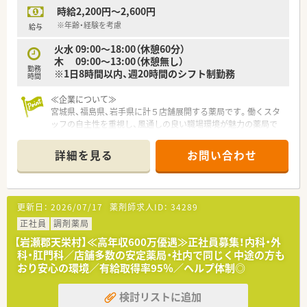
時給2,200円～2,600円
■職員が長く安心して働ける環境づくりに注力しており、福利厚
生の充実やワークライフバランスの向上に取り組んでいます。
※年齢・経験を考慮
給与
火水 09:00～18:00（休憩60分）
木 09:00～13:00（休憩無し）
勤務
※1日8時間以内、週20時間のシフト制勤務
時間
≪企業について≫
宮城県、福島県、岩手県に計５店舗展開する薬局です。働くスタ
ッフの自主性を重視し、風通しの良い職場環境が魅力の薬局で
す。
門前クリニックの処方をメインに、在宅への展開も少しずつ進め
詳細を見る
お問い合わせ
ています。
更新日：
2026/07/17
薬剤師求人ID：
34289
正社員
調剤薬局
【岩瀬郡天栄村】≪高年収600万優遇≫正社員募集！内科・外
科・肛門科／店舗多数の安定薬局・社内で同じく中途の方も
おり安心の環境／有給取得率95％／ヘルプ体制◎
検討リストに追加