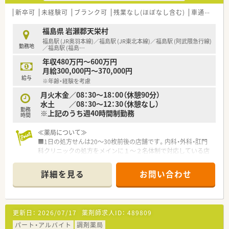
新卒可
未経験可
ブランク可
残業なし(ほぼなし含む)
車通勤可
福島県 岩瀬郡天栄村
福島駅 (JR奥羽本線)／福島駅 (JR東北本線)／福島駅 (阿武隈急行線)
勤務地
／福島駅 (福島
…
年収480万円～600万円
月給300,000円～370,000円
給与
※年齢・経験を考慮
月火木金／08：30～18：00（休憩90分）
水土 ／08：30～12：30（休憩なし）
勤務
※上記のうち週40時間制勤務
時間
≪薬局について≫
■1日の処方せんは20～30枚前後の店舗です。内科・外科・肛門
科クリニックの処方をメインに１～２名体制で対応している店
舗になります。
■クリニック門前の処方を中心に、広く地域の患者様の処方せん
詳細を見る
お問い合わせ
を受付ております。じっくり患者様と向き合って働きたい方に
オススメの店舗です。
≪注目！お仕事内容≫
更新日：
2026/07/17
薬剤師求人ID：
489809
■調剤・監査・服薬指導の基本業務を中心に、もちろん、在宅など
も学べます。エリアで在宅専門チームも立ち上げしており、連携
パート・アルバイト
調剤薬局