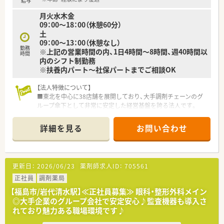
給与
月火水木金
09：00～18：00（休憩60分）
土
09：00～13：00（休憩なし）
勤務
※上記の営業時間の内、1日4時間～8時間、週40時間以
時間
内のシフト制勤務
※扶養内パート～社保パートまでご相談OK
【法人特徴について】
■東北を中心に38店舗を展開しており、大手調剤チェーンのグ
ループ傘下として非常に安定した経営基盤を誇る法人です。
■「ふれあいと思いやり」を理念に掲げ、地域に根差したかかり
つけ薬局として身近で頼れる存在を目指し続けています。
詳細を見る
お問い合わせ
■代表取締役も薬剤師免許を保持しており、現場の苦労ややりが
いを深く理解したうえで会社一丸となった運営を行っていま
す。
更新日：
2026/06/23
薬剤師求人ID：
705561
【店舗情報と応需状況について】
■福島交通飯坂線の岩代清水駅から徒歩3分という好立地にあ
正社員
調剤薬局
り、無料駐車場も完備しているため車通勤も非常に便利です。
【福島市/岩代清水駅】≪正社員募集≫ 眼科・整形外科メイン
■応需科目は眼科が50％、整形外科が35％と特定科目が中心で
◎大手企業のグループ会社で安定安心♪監査機器も導入さ
あり、残りの15％は広域の処方箋を面で応需しています。
れており魅力ある職場環境です♪
■1日平均130枚の処方箋を薬剤師4名と事務4名のゆとりある体
制で対応しており、一人ひとりに丁寧な服薬指導が可能です。