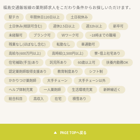
福島交通飯坂線の薬剤師求人をこだわり条件からお探しいただけます。
駅チカ
年間休日120日以上
土日祝休み
土日休み(相談可含む)
週休2.5日以上
週32h以上
新卒可
未経験可
ブランク可
Ｗワーク可
~18時までの職場
残業なし(ほぼなし含む)
転勤なし
車通勤可
高給与(600万円以上)
高時給(2,500円以上)
寮・借上社宅あり
住宅補助(手当)あり
託児所あり
60歳以上可
扶養内勤務OK
認定薬剤師取得支援あり
教育制度あり
シフト制
かかりつけ薬剤師
大手チェーン
大手チェーン以外
ヘルプ体制充実
一人薬剤師
生活環境充実
新幹線近く
総合科目
高収入
在宅
積雪あり
PAGE TOPへ戻る