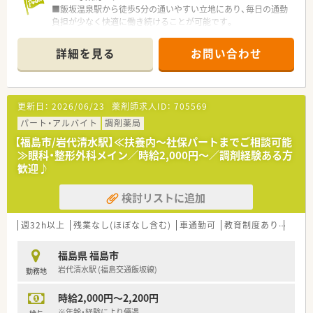
■飯坂温泉駅から徒歩5分の通いやすい立地にあり、毎日の通勤
負担が少なく快適に働き続けることが可能です。
■内科を中心とした面処方を1日20枚から40枚程度応需してお
り、一人ひとりの患者様と丁寧に向き合えます。
詳細を見る
お問い合わせ
■老人ホーム等の施設への在宅業務も積極的に行っており、地域
医療の最前線で貢献できるやりがいがあります。
≪こんな方にオススメ≫
更新日：
2026/06/23
薬剤師求人ID：
705569
■駅近ながら車通勤も相談できるためマイカー通勤をご希望の
方
パート・アルバイト
調剤薬局
■ご家庭の事情で平日のみでお仕事をおさがしのかた
【福島市/岩代清水駅】≪扶養内～社保パートまでご相談可能
■未経験だけど調剤の経験を積んでいきたい方
≫眼科・整形外科メイン／時給2,000円～／調剤経験ある方
歓迎♪
検討リストに追加
週32h以上
残業なし(ほぼなし含む)
車通勤可
教育制度あり
シフ
福島県 福島市
岩代清水駅 (福島交通飯坂線)
勤務地
時給2,000円～2,200円
※年齢・経験により優遇