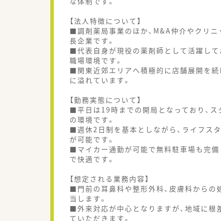
な体制です。
【法人特徴について】
■調剤薬局事業のほか、M&A仲介やクリ
長企業です。
■代表自身が現役の薬剤師として活躍して
職場環境です。
■関東近郊エリアへ積極的に店舗展開を続
に溢れています。
【勤務実態について】
■平日は19時までの開局となっており、
の環境です。
■週休2日制を基本としながら、ライフス
が可能です。
■マイカー通勤が可能で無料駐車場も完備
で快適です。
【想定される業務内容】
■門前の耳鼻科や整形外科、皮膚科からの
当します。
■外来対応が中心となりますが、地域に根
ていただきます。