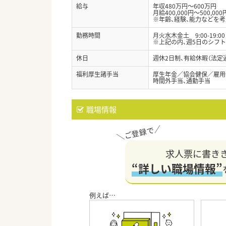
給与
年収480万円～600万円
月給400,000円～500,000
※年齢、経験、能力などを
勤務時間
月火水木金土 9:00-19:0
※上記の内、週5日のシフ
休日
週休2日制、有給休暇（法定
福利厚生諸手当
厚生年金／協会健保／雇用
時間外手当、通勤手当
職場情報
求人票に書き
“詳しい職場情報”