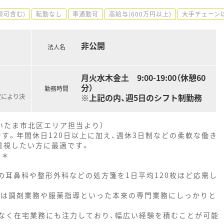
談可含む)
転勤なし
車通勤可
高給与(600万円以上)
大手チェーン
非公開
法人名
月火水木金土 9:00-19:00（休憩60
分）
勤務時間
※上記の内、週5日のシフト制勤務
定により決
いたま市北区エリア担当より）
す。年間休日120日以上に加え、週休3日制などの柔軟な働き
重視したい方に最適です。
--＊
の耳鼻科や整形外科などの処方箋を1日平均120枚ほど応需し
師は調剤業務や服薬指導といった本来の専門業務にしっかりと
なく在宅業務にも注力しており、幅広い経験を積むことが可能