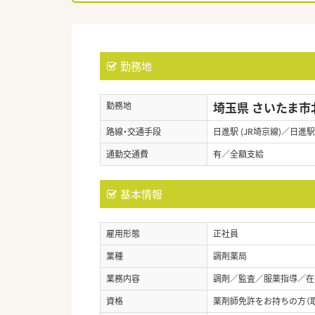
勤務地
埼玉県 さいたま市
勤務地
路線・交通手段
日進駅 (JR埼京線)／日進駅 
通勤交通費
有／全額支給
基本情報
雇用形態
正社員
業種
調剤薬局
業務内容
調剤／監査／服薬指導／在
資格
薬剤師免許をお持ちの方（