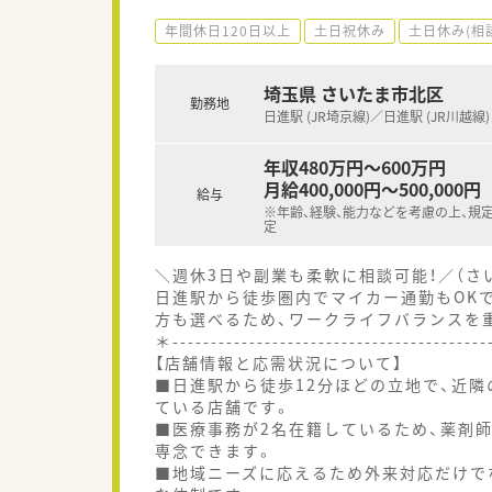
年間休日120日以上
土日祝休み
土日休み(相
埼玉県 さいたま市北区
勤務地
日進駅 (JR埼京線)／日進駅 (JR川越線)
年収480万円～600万円
月給400,000円～500,000円
給与
※年齢、経験、能力などを考慮の上、規
定
＼週休3日や副業も柔軟に相談可能！／（さ
日進駅から徒歩圏内でマイカー通勤もOKで
方も選べるため、ワークライフバランスを
＊----------------------------------------
【店舗情報と応需状況について】
■日進駅から徒歩12分ほどの立地で、近隣
ている店舗です。
■医療事務が2名在籍しているため、薬剤
専念できます。
■地域ニーズに応えるため外来対応だけで