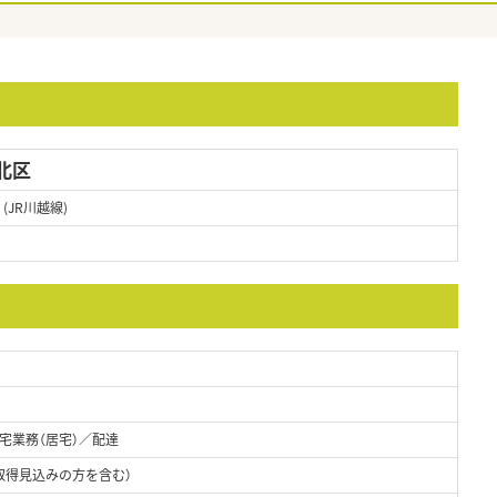
北区
(JR川越線)
宅業務（居宅）／配達
取得見込みの方を含む）