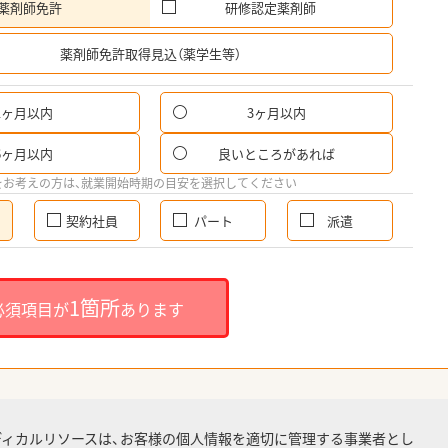
薬剤師免許
研修認定薬剤師
希
薬剤師免許取得見込（薬学生等）
1ヶ月以内
3ヶ月以内
6ヶ月以内
良いところがあれば
をお考えの方は、就業開始時期の目安を選択してください
契約社員
パート
派遣
1箇所
必須項目が
あります
ディカルリソースは、お客様の個人情報を適切に管理する事業者とし