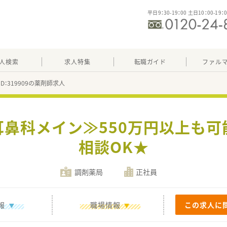
平日9：30-19：00 土日10：00-19：
人検索
求人特集
転職ガイド
ファル
ID：319909の薬剤師求人
耳鼻科メイン≫550万円以上も可
相談OK★
調剤薬局
正社員
報
職場情報
この求人に