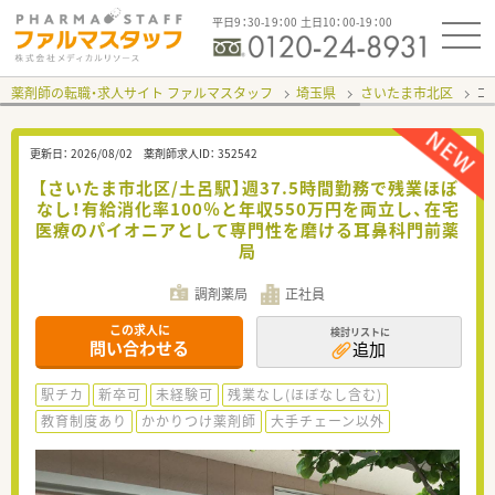
平日9：30-19：00 土日10：00-19：00
薬剤師の転職・求人サイト ファルマスタッフ
埼玉県
さいたま市北区
コ
更新日：
2026/08/02
薬剤師求人ID：
352542
【さいたま市北区/土呂駅】週37.5時間勤務で残業ほぼ
なし！有給消化率100％と年収550万円を両立し、在宅
医療のパイオニアとして専門性を磨ける耳鼻科門前薬
局
調剤薬局
正社員
この求人に
検討リストに
問い合わせる
追加
駅チカ
新卒可
未経験可
残業なし(ほぼなし含む)
教育制度あり
かかりつけ薬剤師
大手チェーン以外