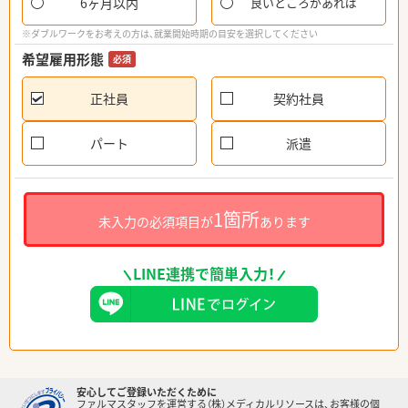
6ヶ月以内
良いところがあれば
※ダブルワークをお考えの方は、就業開始時期の目安を選択してください
希望雇用形態
必須
正社員
契約社員
パート
派遣
1箇所
未入力の必須項目が
あります
LINE連携で簡単入力！
安心してご登録いただくために
ファルマスタッフを運営する（株）メディカルリソースは、お客様の個