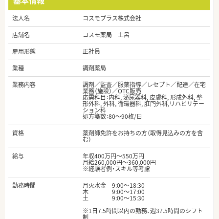
基本情報
法人名
コスモプラス株式会社
店舗名
コスモ薬局 土呂
雇用形態
正社員
業種
調剤薬局
業務内容
調剤／監査／服薬指導／レセプト／配達／在宅
業務（施設）／OTC販売
応需科目：内科, 泌尿器科, 皮膚科, 形成外科, 整
形外科, 外科, 循環器科, 肛門外科,リハビリテー
ション科
処方箋数：80～90枚/日
資格
薬剤師免許をお持ちの方（取得見込みの方を含
む）
給与
年収400万円～550万円
月給260,000円～360,000円
※経験者例・スキル等考慮
勤務時間
月火水金 9:00〜18:30
木 9:00～17:00
土 9:00〜15:30
※1日7.5時間以内の勤務、週37.5時間のシフト
制