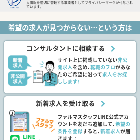
人情報を適切に管理する事業者としてプライバシーマークが付与され
ています。
希望の求人が見つからない…という方は
コンサルタントに相談する
サイト上に掲載していない
非公
開求人
を含め、
転職のプロ
があな
たのご希望に沿って
求人をお探
しします！
新着求人を受け取る
ファルマスタッフLINE公式アカ
ウントを友だち追加して、
希望の
条件を登録
すると、
新着求人
が届
きます♪