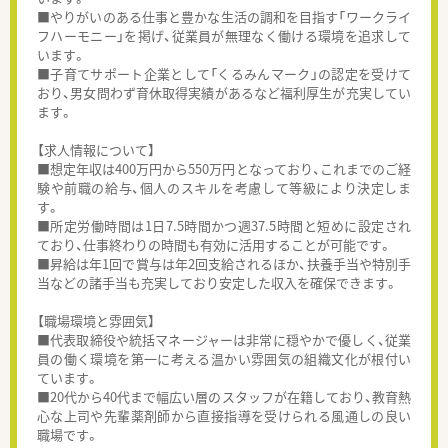
■やりがいのある仕事と豊かな生活の調和を目指す「ワークライ
フハーモニー」を掲げ、従業員が無理なく働ける環境を追求して
います。
■子育てサポート企業として「くるみんマーク」の認定を受けて
おり、男女問わず育休取得実績があるなど福利厚生が充実してい
ます。
【求人情報について】
■想定年収は400万円から550万円となっており、これまでのご経
験や前職の給与、個人のスキルを考慮して等級により決定しま
す。
■所定労働時間は1日7.5時間かつ週37.5時間と短めに設定され
ており、仕事終わりの時間も有効に活用することが可能です。
■昇給は年1回で賞与は年2回支給されるほか、扶養手当や特別手
当などの諸手当も充実しており安定した収入を確保できます。
【職場環境と雰囲気】
■代表取締役や統括マネージャーは非常に穏やかで優しく、従業
員の働く環境を第一に考える温かい雰囲気の組織文化が根付い
ています。
■20代から40代まで幅広い層のスタッフが在籍しており、教育熱
心な上司や先輩薬剤師から直接指導を受けられる風通しの良い
職場です。