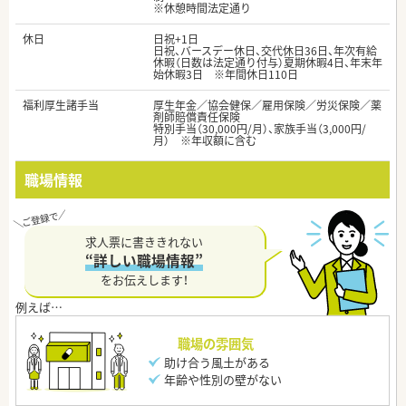
※休憩時間法定通り
休日
日祝+1日
日祝、バースデー休日、交代休日36日、年次有給
休暇（日数は法定通り付与）夏期休暇4日、年末年
始休暇3日 ※年間休日110日
福利厚生諸手当
厚生年金／協会健保／雇用保険／労災保険／薬
剤師賠償責任保険
特別手当（30,000円/月）、家族手当（3,000円/
月） ※年収額に含む
職場情報
求人票に書ききれない
“詳しい職場情報”
をお伝えします！
職場の雰囲気
助け合う風土がある
年齢や性別の壁がない