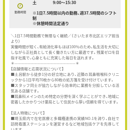
土 9:00〜15:30
勤務時間
※1日7.5時間以内の勤務、週37.5時間のシフト
制
※休憩時間法定通り
＼1日7.5時間勤務で無理なく継続／（さいたま市北区エリア担当
より）
実働時間が短く、有給消化率もほぼ100％のため、私生活を大切に
しながら正社員として長く働きたい方に最適です。残業ゼロを目
指す社風で、心身ともに充実した毎日を送れます。
＊------------------------------------------＊
【店舗情報と応需状況について】
■土呂駅から徒歩1分の好立地にあり、近隣の耳鼻咽喉科クリニ
ックから1日平均70枚から80枚の処方箋を受け付けています。
■スタッフ同士が協力しながら効率的に業務を分担している活
気ある店舗です。
■耳鼻科メインのため特定の分野を深く学ぶことができ、地域に
密着したかかりつけ薬局として住民から厚い信頼を得ています。
【法人特徴について】
■埼玉県内で在宅医療と多職種連携の実績NO.1を誇り、自社で
訪問看護ステーションを運営するなど地域包括ケアを先導して
います。