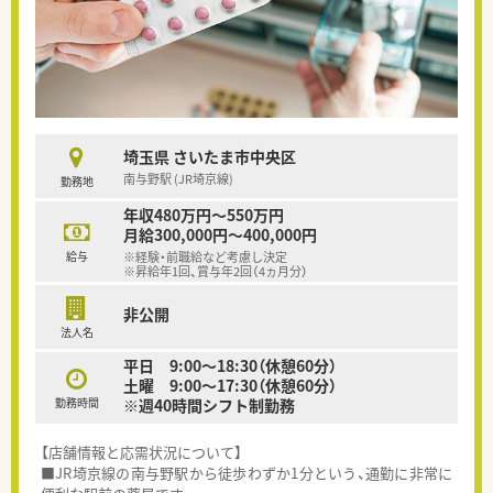
埼玉県 さいたま市中央区
南与野駅 (JR埼京線)
勤務地
年収480万円～550万円
月給300,000円～400,000円
給与
※経験・前職給など考慮し決定
※昇給年1回、賞与年2回（4ヵ月分）
非公開
法人名
平日 9:00～18:30（休憩60分）
土曜 9:00～17:30（休憩60分）
勤務時間
※週40時間シフト制勤務
【店舗情報と応需状況について】
■JR埼京線の南与野駅から徒歩わずか1分という、通勤に非常に