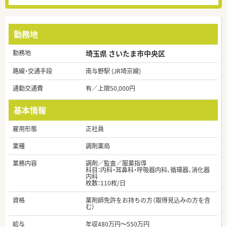
勤務地
勤務地
埼玉県 さいたま市中央区
路線・交通手段
南与野駅 (JR埼京線)
通勤交通費
有／上限50,000円
基本情報
雇用形態
正社員
業種
調剤薬局
業務内容
調剤／監査／服薬指導
科目：内科・耳鼻科・呼吸器内科、循環器、消化器
内科
枚数：110枚/日
資格
薬剤師免許をお持ちの方（取得見込みの方を含
む）
給与
年収480万円～550万円