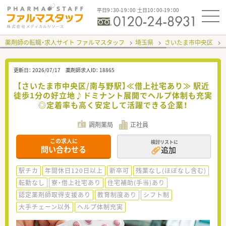
平日9：30-19：00 土日10：00-19：00
薬剤師の転職・求人サイト ファルマスタッフ
埼玉県
さいたま市中央区
更新日：
2026/07/17
薬剤師求人ID：
18865
【さいたま市中央区/南与野駅】≪借上社宅あり≫ 駅近
徒歩1分の好立地♪ドミナント展開でヘルプ体制も充実
◎定着率も高く安定して活躍できる企業！
調剤薬局
正社員
この求人に
検討リストに
問い合わせる
追加
駅チカ
年間休日120日以上
新卒可
残業なし(ほぼなし含む)
転勤なし
寮・借上社宅あり
住宅補助(手当)あり
認定薬剤師取得支援あり
教育制度あり
シフト制
大手チェーン以外
ヘルプ体制充実