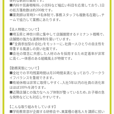
便利な駅前の薬局です。
■内科や耳鼻咽喉科、小児科など幅広い科目を応需しており、1日
の処方箋枚数は約200枚です。
■薬剤師は常時3～4名体制で、事務スタッフも複数名在籍し、チ
ームで協力して業務にあたります。
【法人特徴について】
■埼玉県と神奈川県に集中して店舗展開するドミナント戦略で、
店舗間の強力な連携体制を築いています。
■「全員参加型の会社」をモットーに、社員一人ひとりの自主性を
尊重する風通しの良い社風です。
■会社の理念に共感した人材のみを採用するため定着率が非常
に高く、一体感のある組織風土が特徴です。
【勤務実態について】
■全社での平均残業時間は月10時間未満となっており、ワークラ
イフバランスを重視できます。
■有給休暇は非常に取得しやすく、入社5年以内の社員の消化率
はほぼ100%を誇ります。
■近隣店舗との強力なヘルプ体制が整っているため、お子様の急
な発熱などにも対応しやすいです。
【こんな取り組みをしています】
■学術教育部が企画する研修会や、異業種の著名人を講師に招い