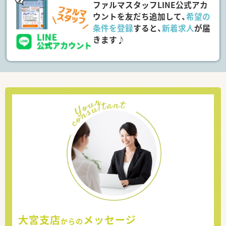
ファルマスタッフLINE公式アカ
ウントを友だち追加して、
希望の
条件を登録
すると、
新着求人
が届
きます♪
大宮支店
メッセージ
からの