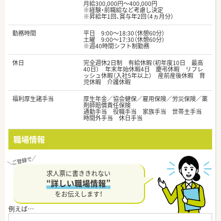
月給300,000円～400,000円
※経験・前職給など考慮し決定
※昇給年1回、賞与年2回（4ヵ月分）
勤務時間
平日 9:00～18:30（休憩60分）
土曜 9:00～17:30（休憩60分）
※週40時間シフト制勤務
休日
完全週休2日制 有給休暇（初年度10日 最高
40日） 年末年始休暇4日 慶弔休暇 リフレ
ッシュ休暇（入社5年以上） 産前産後休暇 育
児休暇 介護休暇
福利厚生諸手当
厚生年金／協会健保／雇用保険／労災保険／薬
剤師賠償責任保険
通勤手当 役職手当 家族手当 世帯主手当
時間外手当 休日手当
職場情報
求人票に書ききれない
“詳しい職場情報”
をお伝えします！