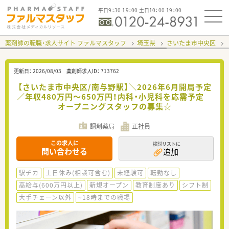
平日9：30-19：00 土日10：00-19：00
薬剤師の転職・求人サイト ファルマスタッフ
埼玉県
さいたま市中央区
更新日：
2026/08/03
薬剤師求人ID：
713762
【さいたま市中央区/南与野駅】＼2026年6月開局予定
／年収480万円～650万円！内科・小児科を応需予定
オープニングスタッフの募集☆
調剤薬局
正社員
この求人に
検討リストに
問い合わせる
追加
駅チカ
土日休み(相談可含む)
未経験可
転勤なし
高給与(600万円以上)
新規オープン
教育制度あり
シフト制
大手チェーン以外
~18時までの職場