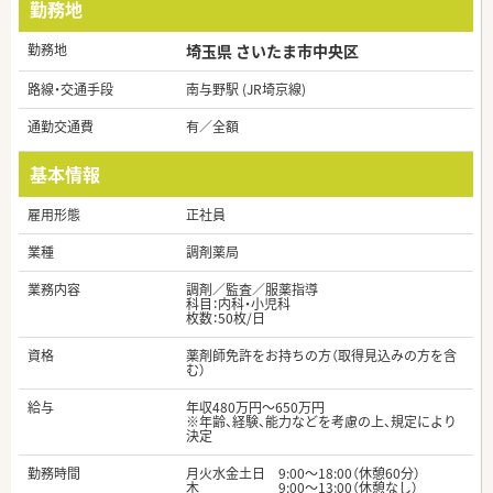
勤務地
勤務地
埼玉県 さいたま市中央区
路線・交通手段
南与野駅 (JR埼京線)
通勤交通費
有／全額
基本情報
雇用形態
正社員
業種
調剤薬局
業務内容
調剤／監査／服薬指導
科目：内科・小児科
枚数：50枚/日
資格
薬剤師免許をお持ちの方（取得見込みの方を含
む）
給与
年収480万円～650万円
※年齢、経験、能力などを考慮の上、規定により
決定
勤務時間
月火水金土日 9:00～18:00（休憩60分）
木 9:00～13:00（休憩なし）