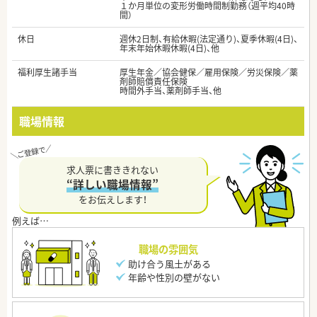
１か月単位の変形労働時間制勤務（週平均40時
間）
休日
週休2日制、有給休暇(法定通り)、夏季休暇(4日)、
年末年始休暇休暇(4日)、他
福利厚生諸手当
厚生年金／協会健保／雇用保険／労災保険／薬
剤師賠償責任保険
時間外手当、薬剤師手当、他
職場情報
求人票に書ききれない
“詳しい職場情報”
をお伝えします！
職場の雰囲気
助け合う風土がある
年齢や性別の壁がない