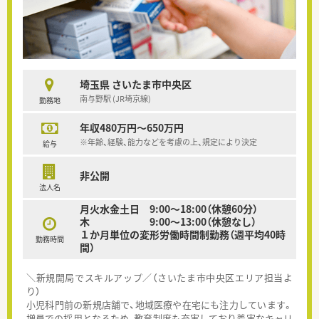
埼玉県 さいたま市中央区
南与野駅 (JR埼京線)
勤務地
年収480万円～650万円
※年齢、経験、能力などを考慮の上、規定により決定
給与
非公開
法人名
月火水金土日 9:00～18:00（休憩60分）
木 9:00～13:00（休憩なし）
１か月単位の変形労働時間制勤務（週平均40時
勤務時間
間）
＼新規開局でスキルアップ／（さいたま市中央区エリア担当よ
り）
小児科門前の新規店舗で、地域医療や在宅にも注力しています。
増員での採用となるため、教育制度も充実しており着実なキャリ