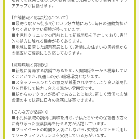
アアップが目指せます。
【店舗情報と応需状況について】
■最寄り駅から徒歩4分という好立地にあり、毎日の通勤負担が
少なく通いやすい環境が整っています。
■小児科クリニックの門前として新規開局を予定しており、専門
的な処方に触れる機会が多くあります。
■地域に密着した調剤薬局として、近隣にお住まいの患者様から
の幅広いご相談にも対応しております。
【職場環境と雰囲気】
■新規に開局する店舗であるため、人間関係を一から構築してい
くことができ、風通しの良い職場環境となります。
■スタッフ一人ひとりの意見が尊重されやすく、より良い薬局作
りを目指して協力し合える温かい雰囲気です。
■駅からのアクセスが良好であることに加え、新しく清潔な店舗
設備の中で快適に日々の業務に従事できます。
【こんな方が活躍中】
■小児科領域の調剤に興味を持ち、子供たちやその保護者の方々
に寄り添った服薬指導を行える方が活躍しています。
■プライベートの時間を大切にしながら、柔軟なシフトを活用し
てワークライフバランスを実現している方がいます。