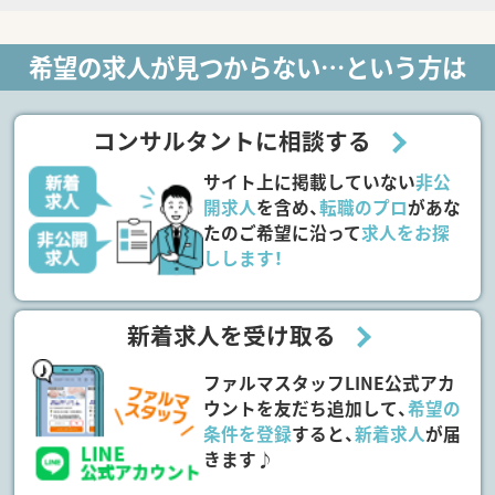
希望の求人が見つからない…という方は
コンサルタントに相談する
サイト上に掲載していない
非公
開求人
を含め、
転職のプロ
があな
たのご希望に沿って
求人をお探
しします！
新着求人を受け取る
ファルマスタッフLINE公式アカ
ウントを友だち追加して、
希望の
条件を登録
すると、
新着求人
が届
きます♪