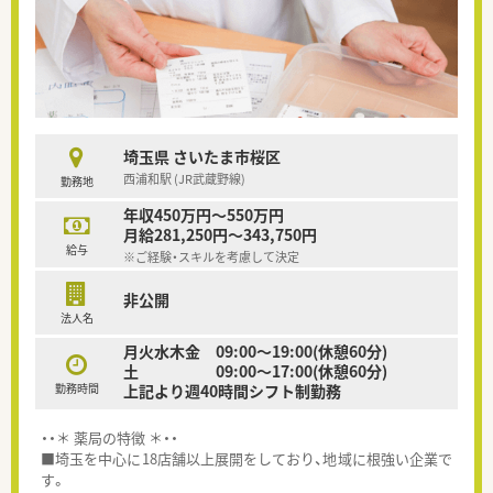
埼玉県 さいたま市桜区
西浦和駅 (JR武蔵野線)
勤務地
年収450万円～550万円
月給281,250円～343,750円
給与
※ご経験・スキルを考慮して決定
非公開
法人名
月火水木金 09:00～19:00(休憩60分)
土 09:00～17:00(休憩60分)
勤務時間
上記より週40時間シフト制勤務
・・＊ 薬局の特徴 ＊・・
■埼玉を中心に18店舗以上展開をしており、地域に根強い企業で
す。