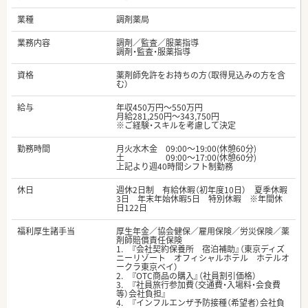
業種
調剤薬局
業務内容
調剤／監査／服薬指導
調剤・監査・服薬指導
資格
薬剤師免許をお持ちの方（取得見込みの方を含
む）
給与
年収450万円～550万円
月給281,250円～343,750円
※ご経験・スキルを考慮して決定
勤務時間
月火水木金 09:00～19:00(休憩60分)
土 09:00～17:00(休憩60分)
上記より週40時間シフト制勤務
休日
週休2日制 有給休暇（初年度10日） 夏季休暇
3日 年末年始休暇5日 特別休暇 ※年間休
日122日
福利厚生諸手当
厚生年金／協会健保／雇用保険／労災保険／薬
剤師賠償責任保険
1. 『会社契約保養所 宿泊補助』（東京ディズ
ニーリゾート オフィシャルホテル ホテルオ
ークラ東京ベイ）
2. 『OTC商品の購入』（社員割引価格）
3. 『社員旅行参加費（交通費・入場料・会食費
等）会社負担』
4. 『インフルエンザ予防接種（希望者）会社負