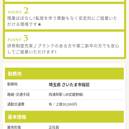
残業ほぼなし！転居を伴う異動もなく安定的にご就業いた
だける環境です★
研修制度充実♪ブランクのある方や第二新卒の方でも安心
してご就業いただけます！
勤務地
勤務地
埼玉県 さいたま市桜区
路線・交通手段
西浦和駅 (JR武蔵野線)
通勤交通費
有／上限30,000円
基本情報
雇用形態
正社員