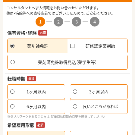
コンサルタントへ求人情報をお問い合わせいただけます。
薬局・病院等への直接応募ではございませんので、ご安心ください。
1
2
3
4
保有資格・経験
必須
薬剤師免許
研修認定薬剤師
薬剤師免許取得見込（薬学生等）
転職時期
必須
1ヶ月以内
3ヶ月以内
6ヶ月以内
良いところがあれば
※ダブルワークをお考えの方は、就業開始時期の目安を選択してください
希望雇用形態
必須