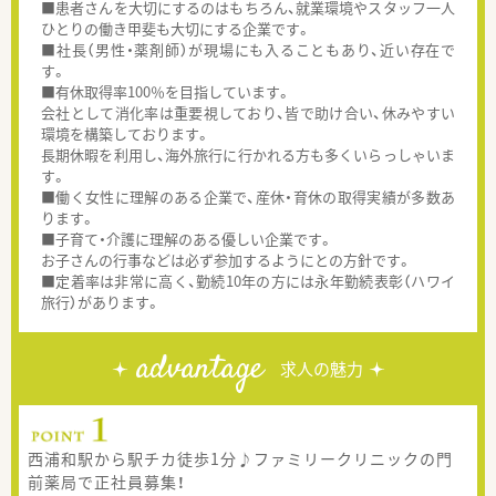
■患者さんを大切にするのはもちろん、就業環境やスタッフ一人
ひとりの働き甲斐も大切にする企業です。
■社長（男性・薬剤師）が現場にも入ることもあり、近い存在で
す。
■有休取得率100％を目指しています。
会社として消化率は重要視しており、皆で助け合い、休みやすい
環境を構築しております。
長期休暇を利用し、海外旅行に行かれる方も多くいらっしゃいま
す。
■働く女性に理解のある企業で、産休・育休の取得実績が多数あ
ります。
■子育て・介護に理解のある優しい企業です。
お子さんの行事などは必ず参加するようにとの方針です。
■定着率は非常に高く、勤続10年の方には永年勤続表彰（ハワイ
旅行）があります。
advantage
求人の魅力
西浦和駅から駅チカ徒歩1分♪ファミリークリニックの門
前薬局で正社員募集！