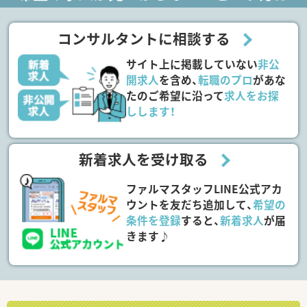
コンサルタントに相談する
サイト上に掲載していない
非公
開求人
を含め、
転職のプロ
があな
たのご希望に沿って
求人をお探
しします！
新着求人を受け取る
ファルマスタッフLINE公式アカ
ウントを友だち追加して、
希望の
条件を登録
すると、
新着求人
が届
きます♪