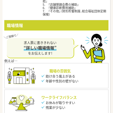
担』
5. 『店舗懇親会費の補助』
6. 『健康診断費用補助』
7. 『その他』（財形貯蓄制度、総合福祉団体定期
保険）
職場情報
求人票に書ききれない
“詳しい職場情報”
をお伝えします！
職場の雰囲気
助け合う風土がある
年齢や性別の壁がない
ワークライフバランス
お休みが取りやすい
残業が少ない