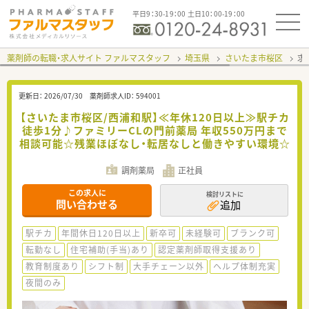
平日9：30-19：00 土日10：00-19：00
薬剤師の転職・求人サイト ファルマスタッフ
埼玉県
さいたま市桜区
求
更新日：
2026/07/30
薬剤師求人ID：
594001
【さいたま市桜区/西浦和駅】≪年休120日以上≫駅チカ
徒歩1分♪ファミリーCLの門前薬局 年収550万円まで
相談可能☆残業ほぼなし・転居なしと働きやすい環境☆
調剤薬局
正社員
この求人に
検討リストに
問い合わせる
追加
駅チカ
年間休日120日以上
新卒可
未経験可
ブランク可
転勤なし
住宅補助(手当)あり
認定薬剤師取得支援あり
教育制度あり
シフト制
大手チェーン以外
ヘルプ体制充実
夜間のみ