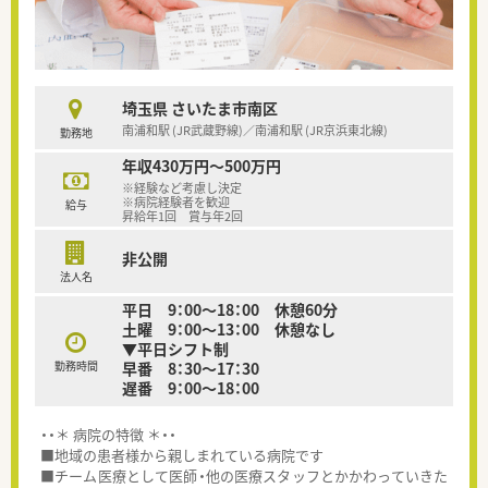
埼玉県 さいたま市南区
南浦和駅 (JR武蔵野線)／南浦和駅 (JR京浜東北線)
勤務地
年収430万円～500万円
※経験など考慮し決定
※病院経験者を歓迎
給与
昇給年1回 賞与年2回
非公開
法人名
平日 9：00～18：00 休憩60分
土曜 9：00～13：00 休憩なし
▼平日シフト制
勤務時間
早番 8：30～17：30
遅番 9：00～18：00
・・＊ 病院の特徴 ＊・・
■地域の患者様から親しまれている病院です
■チーム医療として医師・他の医療スタッフとかかわっていきた