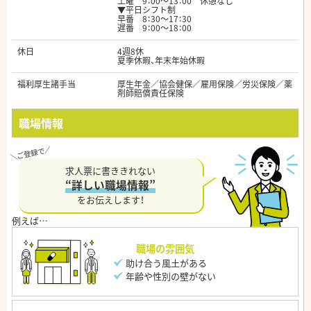
土曜 9：00～13：00 休憩なし
▼平日シフト制
早番 8：30～17：30
遅番 9：00～18：00
休日
4週8休
夏季休暇、年末年始休暇
福利厚生諸手当
厚生年金／協会健保／雇用保険／労災保険／薬
剤師賠償責任保険
職場情報
求人票に書ききれない
“詳しい職場情報”
をお伝えします！
職場の雰囲気
助け合う風土がある
年齢や性別の壁がない