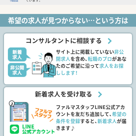
ています。
希望の求人が見つからない…という方は
コンサルタントに相談する
サイト上に掲載していない
非公
開求人
を含め、
転職のプロ
があな
たのご希望に沿って
求人をお探
しします！
新着求人を受け取る
ファルマスタッフLINE公式アカ
ウントを友だち追加して、
希望の
条件を登録
すると、
新着求人
が届
きます♪