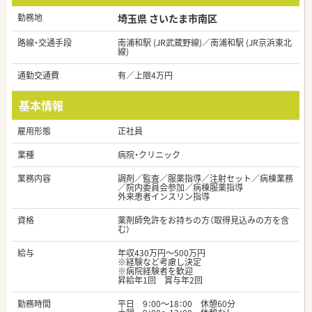
勤務地
埼玉県 さいたま市南区
路線・交通手段
南浦和駅 (JR武蔵野線)／南浦和駅 (JR京浜東北
線)
通勤交通費
有／上限4万円
基本情報
雇用形態
正社員
業種
病院・クリニック
業務内容
調剤／監査／服薬指導／注射セット／病棟業務
／院内委員会参加／病棟服薬指導
外来患者インスリン指導
資格
薬剤師免許をお持ちの方（取得見込みの方を含
む）
給与
年収430万円～500万円
※経験など考慮し決定
※病院経験者を歓迎
昇給年1回 賞与年2回
勤務時間
平日 9：00～18：00 休憩60分