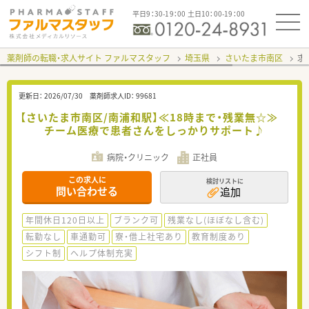
平日9：30-19：00 土日10：00-19：00
薬剤師の転職・求人サイト ファルマスタッフ
埼玉県
さいたま市南区
求
更新日：
2026/07/30
薬剤師求人ID：
99681
【さいたま市南区/南浦和駅】≪18時まで・残業無☆≫
チーム医療で患者さんをしっかりサポート♪
病院・クリニック
正社員
この求人に
検討リストに
問い合わせる
追加
年間休日120日以上
ブランク可
残業なし(ほぼなし含む)
転勤なし
車通勤可
寮・借上社宅あり
教育制度あり
シフト制
ヘルプ体制充実