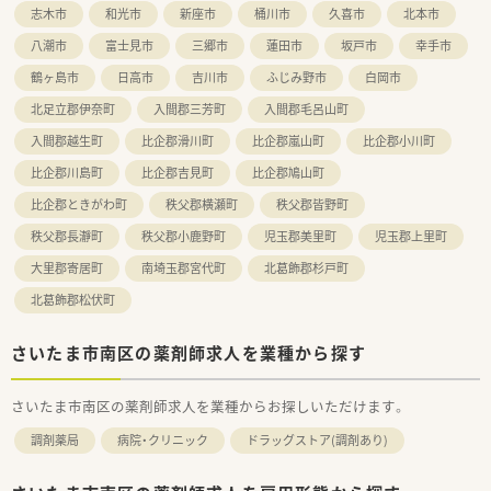
志木市
和光市
新座市
桶川市
久喜市
北本市
八潮市
富士見市
三郷市
蓮田市
坂戸市
幸手市
鶴ヶ島市
日高市
吉川市
ふじみ野市
白岡市
北足立郡伊奈町
入間郡三芳町
入間郡毛呂山町
入間郡越生町
比企郡滑川町
比企郡嵐山町
比企郡小川町
比企郡川島町
比企郡吉見町
比企郡鳩山町
比企郡ときがわ町
秩父郡横瀬町
秩父郡皆野町
秩父郡長瀞町
秩父郡小鹿野町
児玉郡美里町
児玉郡上里町
大里郡寄居町
南埼玉郡宮代町
北葛飾郡杉戸町
北葛飾郡松伏町
さいたま市南区の薬剤師求人を業種から探す
さいたま市南区の薬剤師求人を業種からお探しいただけます。
調剤薬局
病院・クリニック
ドラッグストア(調剤あり)