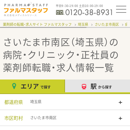
平日9：30-19：00 土日10：00-19：00
薬剤師の転職・求人サイト ファルマスタッフ
埼玉県
さいたま市南区
病
さいたま市南区（埼玉県）の
病院・クリニック・正社員
の
薬剤師転職・求人情報一覧
エリア
駅
で探す
から探す
都道府県
埼玉県
市区町村
さいたま市南区