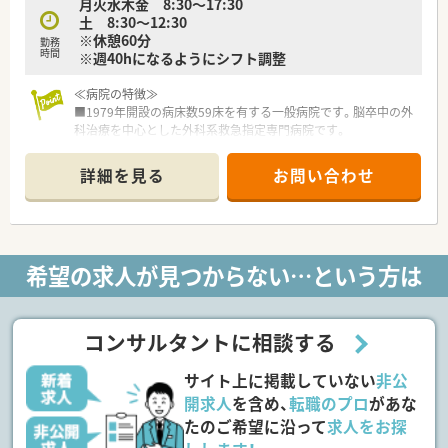
月火水木金 8:30～17:30
土 8:30～12:30
※休憩60分
勤務
時間
※週40hになるようにシフト調整
≪病院の特徴≫
■1979年開設の病床数59床を有する一般病院です。脳卒中の外
科治療を中心とした外科系救急指定専門病院です。
■脳神経外科だけでなく頭に付随する病気・けがを総合的に診療
する「頭の病院」として地域医療の一翼を担っています。
詳細を見る
お問い合わせ
■「脳脊髄液減少症」の治療や、脊髄の変性疾患や椎間板ヘルニ
アなど脊髄外科分野にも強みがあります。
■予防医学の面では、埼玉県内でも数少ない脳ドックの出来る病
院として役割を果たしています。
■くも膜下出血、脳出血、脳梗塞、脳腫瘍を専門とし、24時間対応
希望の求人が見つからない…という方は
可能な体制を取っております。
≪働き方について≫
■8:30～17:30の勤務でワークライフバランスが整っており、プ
コンサルタントに相談する
ライベートとの両立も可能です！
■長期連休時は当番制出勤がございますが、普段は残業もほとん
サイト上に掲載していない
非公
どなく、メリハリを持って働ける環境です！
開求人
を含め、
転職のプロ
があな
≪周辺環境について≫
たのご希望に沿って
求人をお探
■埼京線・武蔵野線の2つの路線を有する「武蔵浦和駅」から徒歩