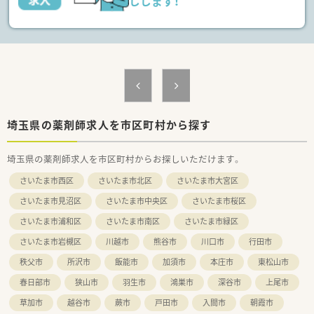
しします！
10分の立地です。
■周辺はマンションが多くあり、閑静な住宅街といった感じです
ので通勤の際も安心です。
■病院近くにはスーパー、コンビニなどがありちょっとしたお買
い物にも便利です。
≪こんな方にオススメ！≫
★地域医療に貢献できる環境でお仕事をしたい方！
★病院経験を活かしたい方！
埼玉県の薬剤師求人を市区町村から探す
埼玉県の薬剤師求人を市区町村からお探しいただけます。
さいたま市西区
さいたま市北区
さいたま市大宮区
さいたま市見沼区
さいたま市中央区
さいたま市桜区
さいたま市浦和区
さいたま市南区
さいたま市緑区
さいたま市岩槻区
川越市
熊谷市
川口市
行田市
秩父市
所沢市
飯能市
加須市
本庄市
東松山市
春日部市
狭山市
羽生市
鴻巣市
深谷市
上尾市
草加市
越谷市
蕨市
戸田市
入間市
朝霞市