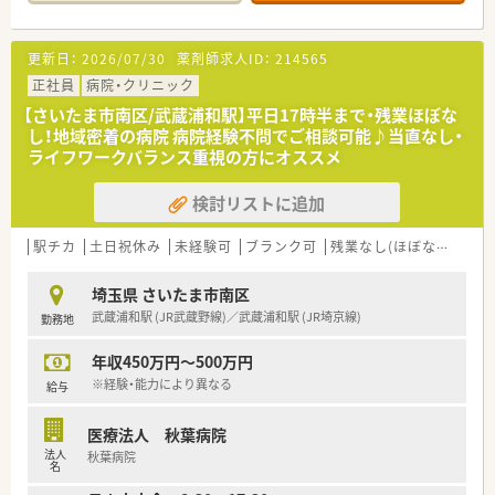
更新日：
2026/07/30
薬剤師求人ID：
214565
正社員
病院・クリニック
【さいたま市南区/武蔵浦和駅】平日17時半まで・残業ほぼな
し！地域密着の病院 病院経験不問でご相談可能♪当直なし・
ライフワークバランス重視の方にオススメ
検討リストに追加
駅チカ
土日祝休み
未経験可
ブランク可
残業なし(ほぼなし含む)
埼玉県 さいたま市南区
武蔵浦和駅 (JR武蔵野線)／武蔵浦和駅 (JR埼京線)
勤務地
年収450万円～500万円
※経験・能力により異なる
給与
医療法人 秋葉病院
法人
秋葉病院
名