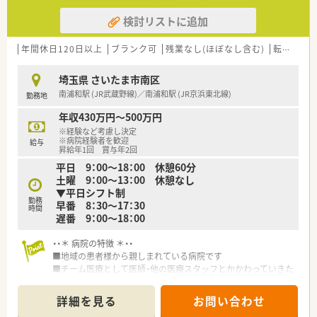
検討リストに追加
年間休日120日以上
ブランク可
残業なし(ほぼなし含む)
転勤なし
埼玉県 さいたま市南区
南浦和駅 (JR武蔵野線)／南浦和駅 (JR京浜東北線)
勤務地
年収430万円～500万円
※経験など考慮し決定
※病院経験者を歓迎
給与
昇給年1回 賞与年2回
平日 9：00～18：00 休憩60分
土曜 9：00～13：00 休憩なし
▼平日シフト制
勤務
早番 8：30～17：30
時間
遅番 9：00～18：00
・・＊ 病院の特徴 ＊・・
■地域の患者様から親しまれている病院です
■チーム医療として医師・他の医療スタッフとかかわっていきた
い方にオススメです
■年末年始休暇は長めの6日間！
詳細を見る
お問い合わせ