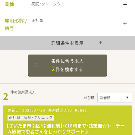
業種
病院・クリニック
雇用形態 /
正社員
給与
詳細条件を表示
条件に合う求人
2
件を
検索する
2
件の薬剤師求人
並び順
更新日：
2026/07/30
薬剤師求人ID：
99681
正社員
病院・クリニック
【さいたま市南区/南浦和駅】≪18時まで・残業無☆≫ チー
ム医療で患者さんをしっかりサポート♪