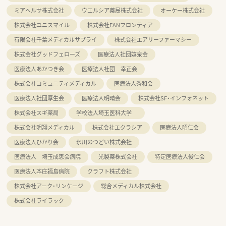
ミアヘルサ株式会社
ウエルシア薬局株式会社
オーケー株式会社
株式会社ユニスマイル
株式会社FANフロンティア
有限会社千葉メディカルサプライ
株式会社エアリーファーマシー
株式会社グッドフェローズ
医療法人社団嬉泉会
医療法人あかつき会
医療法人社団 幸正会
株式会社コミュニティメディカル
医療法人秀和会
医療法人社団厚生会
医療法人明晴会
株式会社SF・インフォネット
株式会社スギ薬局
学校法人埼玉医科大学
株式会社明翔メディカル
株式会社エクラシア
医療法人昭仁会
医療法人ひかり会
氷川のつどい株式会社
医療法人 埼玉成恵会病院
光製薬株式会社
特定医療法人俊仁会
医療法人本庄福島病院
クラフト株式会社
株式会社アーク・リンケージ
総合メディカル株式会社
株式会社ライラック