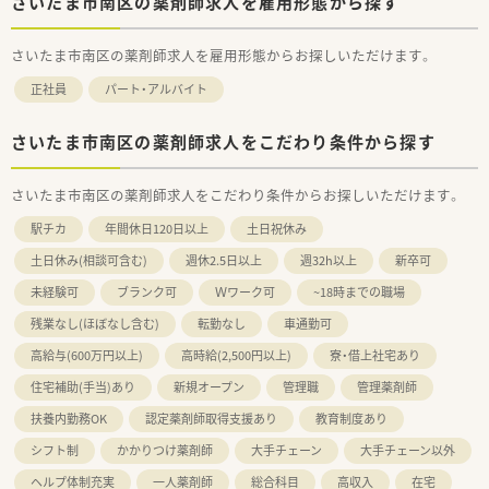
さいたま市南区の薬剤師求人を雇用形態から探す
さいたま市南区の薬剤師求人を雇用形態からお探しいただけます。
正社員
パート・アルバイト
さいたま市南区の薬剤師求人をこだわり条件から探す
さいたま市南区の薬剤師求人をこだわり条件からお探しいただけます。
駅チカ
年間休日120日以上
土日祝休み
土日休み(相談可含む)
週休2.5日以上
週32h以上
新卒可
未経験可
ブランク可
Ｗワーク可
~18時までの職場
残業なし(ほぼなし含む)
転勤なし
車通勤可
高給与(600万円以上)
高時給(2,500円以上)
寮・借上社宅あり
住宅補助(手当)あり
新規オープン
管理職
管理薬剤師
扶養内勤務OK
認定薬剤師取得支援あり
教育制度あり
シフト制
かかりつけ薬剤師
大手チェーン
大手チェーン以外
ヘルプ体制充実
一人薬剤師
総合科目
高収入
在宅