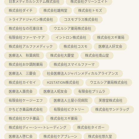
日本メディカルシステム株式会社
株式会社グリーンエイト
株式会社ダイチ
株式会社雄飛堂
株式会社トモズ
トライアドジャパン株式会社
コスモプラス株式会社
株式会社なの花東日本
ウエルシア薬局株式会社
有限会社ファーマ・ケア
イントロン株式会社
株式会社スギ薬局
株式会社アルファメディック
株式会社コスモ
医療法人好文会
医療法人 秋葉病院
株式会社大慶堂
株式会社南山堂
株式会社おか調剤薬局
株式会社スマイルファーマ
医療法人 三慶会
社会医療法人ジャパンメディカルアライアンス
株式会社カイセイ
H2STATION株式会社
ウエルシア薬局株式会社
医療法人壽亮会
医療法人昭友会
有限会社プリムラ
有限会社ケージーエフ
医療法人土屋小児病院
芙蓉堂株式会社
かちどき薬品株式会社
有限会社ビクトリー
株式会社サンドラッグ
株式会社カワチ薬品
株式会社スギ薬局
株式会社ディー・シー・トレーディング
株式会社タイガー
医療法人啓仁会
株式会社ケアブレーン
株式会社悠久堂