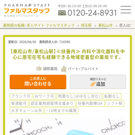
平日9：30-19：00 土日10：00-19：00
薬剤師の転職・求人サイト ファルマスタッフ
埼玉県
東松山市
求人ID：
更新日：
2026/06/30
薬剤師求人ID：
714390
【東松山市/東松山駅】≪扶養内≫ 内科や消化器科を中
心に居宅在宅も経験できる地域密着型の薬局です。
調剤薬局
パート・アルバイト
この求人に
検討リストに
問い合わせる
追加
ブランク可
Ｗワーク可
残業なし(ほぼなし含む)
転勤なし
車通勤可
認定薬剤師取得支援あり
扶養内勤務OK
シフト制
大手チェーン以外
~18時までの職場