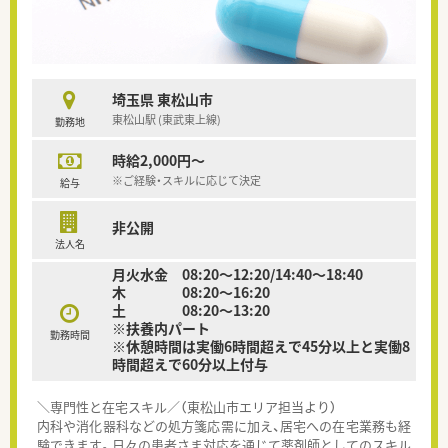
埼玉県 東松山市
東松山駅 (東武東上線)
勤務地
時給2,000円～
※ご経験・スキルに応じて決定
給与
非公開
法人名
月火水金 08:20～12:20/14:40～18:40
木 08:20～16:20
土 08:20～13:20
※扶養内パート
勤務時間
※休憩時間は実働6時間超えで45分以上と実働8
時間超えで60分以上付与
＼専門性と在宅スキル／（東松山市エリア担当より）
内科や消化器科などの処方箋応需に加え、居宅への在宅業務も経
験できます。日々の患者さま対応を通じて薬剤師としてのスキル