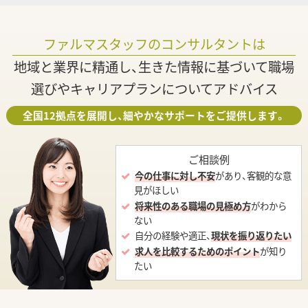
ファルマスタッフのコンサルタントは
地域と業界に精通し、生きた情報に基づいて職場
選びやキャリアプランについてアドバイス
全国12拠点を展開し、細やかなサポートをご提供します。
ご相談例
今の仕事に対し不安
があり、客観的な意
見がほしい
将来性のある職場の見極め方
がわから
ない
自分の経験や適正、
現状を振り返りたい
求人を比較するためのポイント
が知り
たい