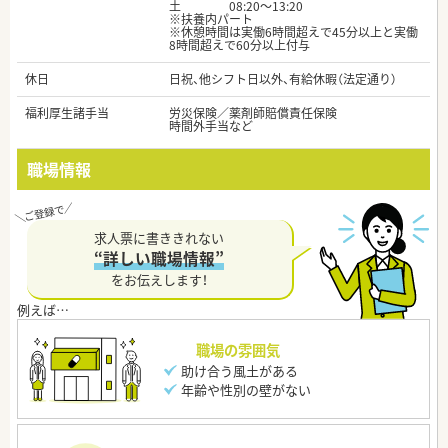
土 08:20～13:20
※扶養内パート
※休憩時間は実働6時間超えで45分以上と実働
8時間超えで60分以上付与
休日
日祝、他シフト日以外、有給休暇（法定通り）
福利厚生諸手当
労災保険／薬剤師賠償責任保険
時間外手当など
職場情報
求人票に書ききれない
“詳しい職場情報”
をお伝えします！
職場の雰囲気
助け合う風土がある
年齢や性別の壁がない