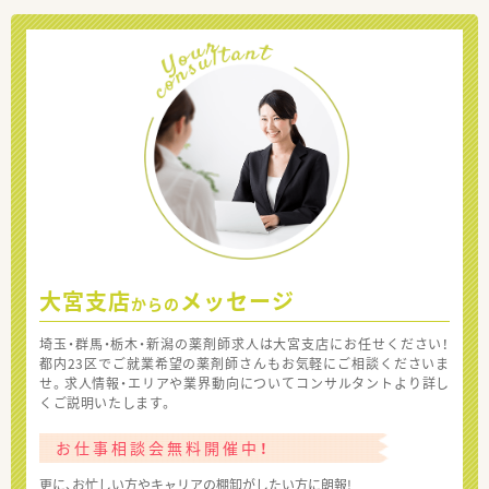
大宮支店
メッセージ
からの
埼玉・群馬・栃木・新潟の薬剤師求人は大宮支店にお任せください！
都内23区でご就業希望の薬剤師さんもお気軽にご相談くださいま
せ。求人情報・エリアや業界動向についてコンサルタントより詳し
くご説明いたします。
お仕事相談会無料開催中！
更に、お忙しい方やキャリアの棚卸がしたい方に朗報!