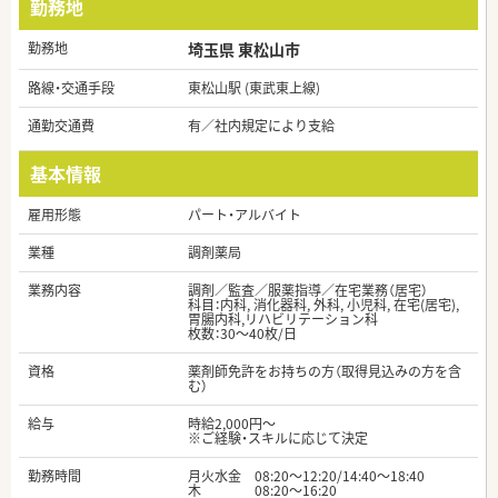
勤務地
勤務地
埼玉県 東松山市
路線・交通手段
東松山駅 (東武東上線)
通勤交通費
有／社内規定により支給
基本情報
雇用形態
パート・アルバイト
業種
調剤薬局
業務内容
調剤／監査／服薬指導／在宅業務（居宅）
科目：内科, 消化器科, 外科, 小児科, 在宅(居宅),
胃腸内科,リハビリテーション科
枚数：30～40枚/日
資格
薬剤師免許をお持ちの方（取得見込みの方を含
む）
給与
時給2,000円～
※ご経験・スキルに応じて決定
勤務時間
月火水金 08:20～12:20/14:40～18:40
木 08:20～16:20