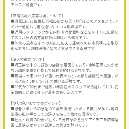
アップが可能です。
【店舗情報と応需状況について】
■東松山市に位置し東松山駅から車で6分ほどのアクセスで、マ
イカー通勤も可能な通いやすい立地環境です。
■近隣のクリニックから内科や消化器科などをメインに応需し
ており、1日の処方箋枚数は30枚から40枚です。
■外来の患者さまへの対応に加えて居宅への在宅業務にも取り
組んでおり、地域医療に幅広く貢献できる薬局です。
【法人特徴について】
■埼玉県を中心に複数の店舗を展開しており、地域医療に欠かせ
ない調剤薬局を目指して成長を続ける会社です。
■現場への思いやりが強い代表のもと、本部と店舗間の風通しが
非常に良く、長く安心して働ける環境です。
■40代から60代まで幅広い年齢層のスタッフが活躍しており、従
業員同士が助け合う定着率の高い法人です。
【やりがい/おすすめポイント】
■患者さまからの感謝の言葉を直接いただける機会が多く、地域
医療の担い手としての誇りを持って働ける環境です。
■社長と現場の距離が近く、自分自身の意見やアイデアを店舗運
営に反映させやすい風通しの良さが魅力です。