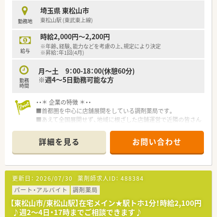
埼玉県 東松山市
東松山駅 (東武東上線)
勤務地
時給2,000円～2,200円
※年齢、経験、能力などを考慮の上、規定により決定
給与
※昇給：年1回(4月)
月～土 9：00-18：00(休憩60分)
※週4～5日勤務可能な方
勤務
時間
・・＊ 企業の特徴 ＊・・
■首都圏を中心に店舗展開をしている調剤薬局です。
■あえて全国展開せず、地域に根ざした店舗運営で近隣の皆さん
の健康なライフスタイルの実現を目指しています。
■監査システムの導入等安心してお仕事できる体制が整ってい
詳細を見る
お問い合わせ
ます。
■社宅や各種保険制度など安心して働ける福利厚生を用意して
います。
■将来のキャリアパスが豊富で女性管理職の方も多く活躍され
更新日：
2026/07/30
薬剤師求人ID：
488384
ています。
パート・アルバイト
調剤薬局
【東松山市/東松山駅】在宅メイン★駅トホ1分！時給2,100円
■この求人は大手薬局求人特集に掲載中です■
♪週2～4日・17時までご相談できます♪