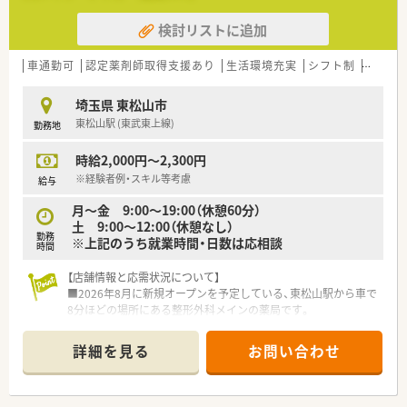
働きやすい環境を実現している企業です。
検討リストに追加
車通勤可
認定薬剤師取得支援あり
生活環境充実
シフト制
大手チ
埼玉県 東松山市
東松山駅 (東武東上線)
勤務地
時給2,000円～2,300円
※経験者例・スキル等考慮
給与
月～金 9:00～19:00（休憩60分）
土 9:00～12:00（休憩なし）
勤務
※上記のうち就業時間・日数は応相談
時間
【店舗情報と応需状況について】
■2026年8月に新規オープンを予定している、東松山駅から車で
8分ほどの場所にある整形外科メインの薬局です。
■近隣の整形外科病院より処方箋を応需する予定で、専門性の高
い知識をじっくりと深めることができる環境です。
詳細を見る
お問い合わせ
■新規開局のため、設備も新しく綺麗な職場で、一から理想の店
舗作りに関わることができる貴重な求人案件です。