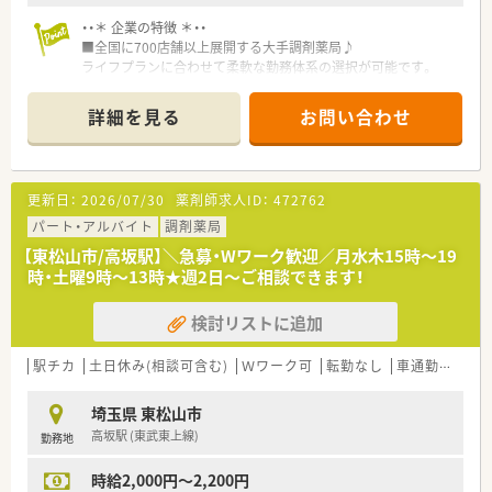
・・＊ 企業の特徴 ＊・・
■全国に700店舗以上展開する大手調剤薬局♪
ライフプランに合わせて柔軟な勤務体系の選択が可能です。
■研修制度が充実しているため、基礎から学びたい方や安定した
企業で長く勤めたい方におすすめの企業です。
詳細を見る
お問い合わせ
■コース選択ができるためご自身の生活環境に合わせた働き方
を選択いただけます。
更新日：
2026/07/30
薬剤師求人ID：
472762
パート・アルバイト
調剤薬局
【東松山市/高坂駅】＼急募・Wワーク歓迎／月水木15時～19
時・土曜9時～13時★週2日～ご相談できます！
検討リストに追加
駅チカ
土日休み(相談可含む)
Ｗワーク可
転勤なし
車通勤可
生
埼玉県 東松山市
高坂駅 (東武東上線)
勤務地
時給2,000円～2,200円