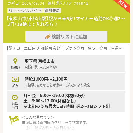
更新日：
2026/08/04
薬剤師求人ID：
396941
＜働き方はライフスタイルに合わせて＞
パート・アルバイト
調剤薬局
・正社員薬剤師さんが不在中に面対応でくる処方箋の対応や予製
【東松山市/東松山駅】駅から車6分！マイカー通勤OK◎週2～
対応としてお仕事をお願いします。
3日・19時まで入れる方♪
・外来を主に受け付けておりません。
・社員が不在にしている間に外来をお任せしたいこともあり
検討リストに追加
時間帯によっては事務さんと2名体制の場合がございます。
＜こんな方にオススメです＞
駅チカ
土日休み(相談可含む)
ブランク可
Ｗワーク可
車通勤可
・夕方までは働けずなるべく日中でお仕事は上がりたい方。
・大手よりは個人系の薬局を希望する方。
埼玉県 東松山市
・キレイな店舗で気持ちよく働きたい方。
東松山駅 (東武東上線)
勤務地
・車通勤を希望の方。
時給2,000円～2,100円
※経験、能力などを考慮の上、規定により決定
給与
月～金 9:00～19:00（休憩60分）
土 9:00～12:00（休憩なし）
勤務
※上記のうち最大1日8時間、週2～3日シフト制
時間
＜こんな薬局です＞
■泌尿器科専門医のクリニック門前です。
主に、泌尿器科と皮膚科を応需。