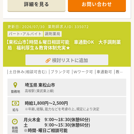
■監査システムの導入等安心してお仕事できる体制が整ってい
詳細を見る
お問い合わせ
ます。
■社宅や各種保険制度など安心して働ける福利厚生を用意して
います。
■将来のキャリアパスが豊富で女性管理職の方も多く活躍され
更新日：
2026/07/30
薬剤師求人ID：
335072
ています。
パート・アルバイト
調剤薬局
【東松山市】時間＆曜日相談可能 車通勤OK 大手調剤薬
■この求人は大手薬局求人特集に掲載中です■
局 福利厚生＆教育体制充実★
検討リストに追加
土日休み(相談可含む)
ブランク可
Ｗワーク可
車通勤可
教育制度あり
埼玉県 東松山市
高坂駅 (東武東上線)
勤務地
時給1,800円～2,500円
※年齢、経験、能力などを考慮の上、規定により決定
給与
月火木金 9：00～18：30(休憩60分)
土 9：00～15：30(休憩60分)
勤務
※時間･曜日ご相談可能
時間