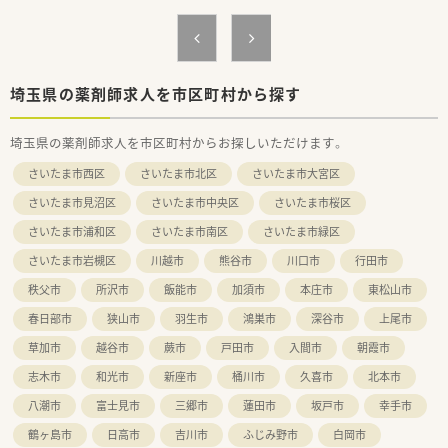
【法人特徴について】
■埼玉県を中心に20店舗以上の調剤薬局を運営し、ドクターコ
ンサルやEC事業など多角的な事業を展開しています。
■全体を7つのエリアに分けてエリア長を配置しており、店舗間
での迅速な連携やフォロー体制を確立しています。
■職員全員が一つのチームとなって働くことを大切にしており、
埼玉県の薬剤師求人を市区町村から探す
困った時も周囲と助け合える良好な社風が特徴です。
埼玉県の薬剤師求人を市区町村からお探しいただけます。
さいたま市西区
さいたま市北区
さいたま市大宮区
さいたま市見沼区
さいたま市中央区
さいたま市桜区
さいたま市浦和区
さいたま市南区
さいたま市緑区
さいたま市岩槻区
川越市
熊谷市
川口市
行田市
秩父市
所沢市
飯能市
加須市
本庄市
東松山市
春日部市
狭山市
羽生市
鴻巣市
深谷市
上尾市
草加市
越谷市
蕨市
戸田市
入間市
朝霞市
志木市
和光市
新座市
桶川市
久喜市
北本市
八潮市
富士見市
三郷市
蓮田市
坂戸市
幸手市
鶴ヶ島市
日高市
吉川市
ふじみ野市
白岡市