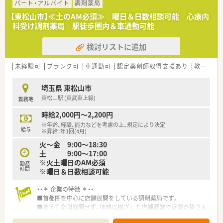
パート・アルバイト
調剤薬局
【東松山市】≪土のAM必須≫ 曜日＆日数相談可能 心療内
科受け調剤薬局 駅徒歩圏内＆車通勤可能
検討リストに追加
未経験可
ブランク可
車通勤可
認定薬剤師取得支援あり
教育制度あり
埼玉県 東松山市
東松山駅 (東武東上線)
勤務地
時給2,000円～2,200円
※年齢、経験、能力などを考慮の上、規定により決定
給与
※昇給：年1回(4月)
火～金 9:00～18:30
土 9:00～17:00
※火土曜日のAM必須
勤務
時間
※曜日＆日数相談可能
・・＊ 企業の特徴 ＊・・
■首都圏を中心に店舗展開をしている調剤薬局です。
■あえて全国展開せず、地域に根ざした店舗運営で近隣の皆さん
の健康なライフスタイルの実現を目指しています。