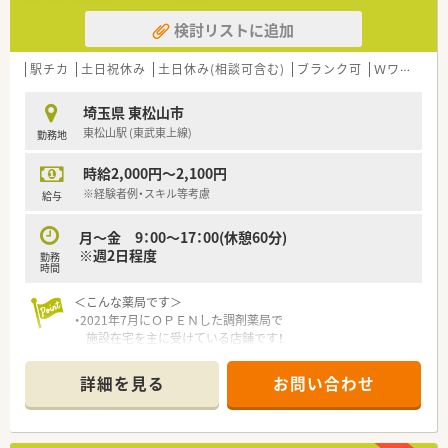
検討リストに追加
駅チカ
土日祝休み
土日休み(相談可含む)
ブランク可
Ｗワーク可
埼玉県 東松山市
東松山駅 (東武東上線)
勤務地
時給2,000円～2,100円
※経験者例・スキル等考慮
給与
月～金 9：00～17：00(休憩60分)
※週2日程度
勤務
時間
＜こんな薬局です＞
・2021年7月にＯＰＥＮした調剤薬局で
施設在宅を主に受けている店舗です！
・管理薬剤師さんは男性で温和な方です。
シフトの調整などは都度ご相談ＯＫです。
詳細を見る
お問い合わせ
・30～40代メインの構成で
今後も新しい施設が増えていく予定♪
・休憩室は広々としています。
休み時間はリラックスできるような配慮があります。