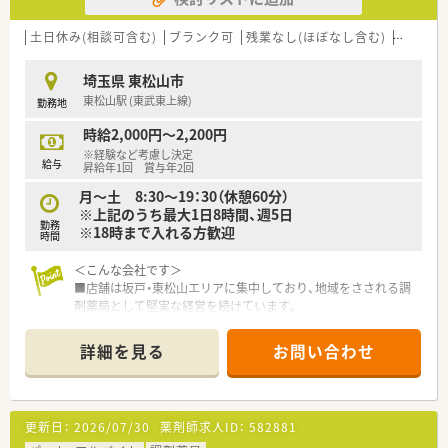
■医院・薬局の開業支援、また薬剤師の人材育成に力を入れて取
り組んでいます。
土日休み(相談可含む)
ブランク可
残業なし(ほぼなし含む)
転勤な
■沖縄やハワイの保養所が使用できますのでプライベートも充
実。
埼玉県 東松山市
東松山駅 (東武東上線)
勤務地
<こんな方におススメ>
★在宅経験をしっかり積みたい！
時給2,000円～2,200円
★17：00までのパート求人を探している。
※経験など考慮し決定
★現職があるうえでダブルワークを検討している。
給与
昇給年1回 賞与年2回
月～土 8:30～19：30（休憩60分）
※上記のうち最大1日8時間、週5日
勤務
※18時まで入れる方歓迎
時間
＜こんな会社です＞
■店舗は坂戸・東松山エリアに集中しており、地域をさされる調
剤薬局として堅実な経営を続けています。
■幅広い年齢層の薬剤師さんが活躍中です。
50代以上のベテランさんから子育て中の方など、多くの方が
詳細を見る
お問い合わせ
ご活躍されています。
＜こんな薬局です＞
■東松山駅から車で約15分の距離に位置しています。車通勤が
更新日：
2026/07/30
薬剤師求人ID：
582881
便利なエリアです。