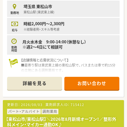
埼玉県 東松山市
東松山駅 (東武東上線)
勤務地
時給2,000円～2,300円
※経験者例・スキル等考慮
給与
月火水木金 9:00-14:00（休憩なし）
※週2～4日にて相談可
勤務
時間
【店舗情報と応需状況について】
■最寄り駅は東武東上線の東松山駅で、バスまたは車で約15分
の立地にある調剤薬局です。
■総合病院の門前に位置しており、幅広い科目の処方箋を応需し
ているため、多くの症例に触れることができます。
詳細を見る
お問い合わせ
■処方箋枚数は1日あたり約50枚で、常勤3名とパート1名の体制
で、常時3名でゆとりを持って対応しています。
【法人特徴について】
更新日：
2026/08/03
薬剤師求人ID：
715412
■西埼玉エリアを中心に約30店舗をドミナント展開しており、
地域に密着した医療サービスを提供しています。
パート・アルバイト
調剤薬局
■西武線や東武東上線沿線に店舗が集中しているため、万が一異
【東松山市/東松山駅】＼2026年8月新規オープン！／整形外
動があっても通勤負担が少ないのが特徴です。
科メイン・マイカー通勤OK♪
■地域を限定することで在庫共有やヘルプ体制の効率化を図り、