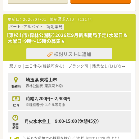
＜こんな会社です＞
■東京都、神奈川県、千葉県、埼玉県の一都三県にてグループ全
更新日：
2026/07/01
薬剤師求人ID：
713174
体で50店舗超を運営しています。
■一都三県のドミナント展開の為、転居を必要とする異動はあり
パート・アルバイト
調剤薬局
ません。
【東松山市/森林公園駅】2026年9月新規開局予定！水曜日＆
■店舗展開としては地域密着のクリニック門前や医療モールを
木曜日・9時～15時の募集★
中心に出店しております。
■事業運営、就業規則、評価制度、教育制度などは大手企業並み
検討リストに追加
の水準です。
■MR や企業出身者、ドラッグ、病院出身者も多く幅広い薬剤師
が入社し活躍しています。
駅チカ
土日休み(相談可含む)
ブランク可
残業なし(ほぼなし含む)
■在宅実施店舗では地域包括ケアチームとして「最後まで見守
る」をコンセプトに、薬局診療圏にて居宅在宅をメインに実施。
埼玉県 東松山市
■本社社員は薬局店舗業務の経験者ですので、現場理解がある運
森林公園駅 (東武東上線)
勤務地
営を心がけておられます。
■管理栄養士・栄養士も40名程在籍。未病や予防から地域の方の
時給2,200円～2,400円
健康を支えます
※経験者例・スキル等考慮
給与
月火水木金土 9:00-15:00（休憩45分）
勤務
時間
＼新たな環境での挑戦を歓迎／（東松山市エリア担当より）