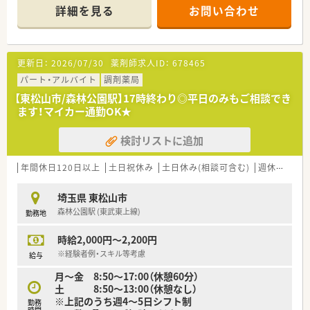
50代以上のベテランさんから子育て中の方など、多くの方が
詳細を見る
お問い合わせ
ご活躍されています。
＜こんな薬局です＞
■東松山駅から車で約15分の距離に位置しています。車通勤が
更新日：
2026/07/30
薬剤師求人ID：
678465
便利なエリアです。
■近くに店舗があるため、何かあった時にもヘルプ体制がとれる
パート・アルバイト
調剤薬局
展開です。
【東松山市/森林公園駅】17時終わり◎平日のみもご相談でき
■幅広い年齢層の薬剤師さんが活躍中です。
ます！マイカー通勤OK★
時間制限のある方などもご相談ください。
検討リストに追加
年間休日120日以上
土日祝休み
土日休み(相談可含む)
週休2.5日以上
埼玉県 東松山市
森林公園駅 (東武東上線)
勤務地
時給2,000円～2,200円
※経験者例・スキル等考慮
給与
月～金 8:50～17:00（休憩60分）
土 8:50～13:00（休憩なし）
※上記のうち週4～5日シフト制
勤務
時間