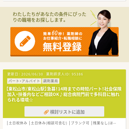
■近隣の医療機関から眼科や小児科アレルギー科の処方箋をメ
インに応需しており、専門知識が身につきます。
わたしたちがあなたの条件にぴった
■1日の処方箋応需枚数は40枚から50枚程度となっており、一人
りの職場をお探しします。
ひとりの患者さまとじっくり向き合えます。
【法人特徴について】
■埼玉県を中心に複数の店舗を展開しており、地域医療に欠かせ
ない調剤薬局を目指している安定した会社です。
■現場への思いやりが強い代表のもと、本部と店舗間の風通しが
非常に良く、意見を言いやすい働きやすい社風です。
■40代から60代まで幅広い年代のスタッフが活躍しており、従
業員同士の仲が良く定着率の高さが自慢です。
【こんな方が活躍中】
更新日：
2026/06/30
薬剤師求人ID：
95386
■40代から60代のベテラン薬剤師が多数在籍しており、これま
パート・アルバイト
調剤薬局
での豊富な調剤経験を活かして店舗を支えています。
■患者さまとの何気ない会話を大切にし、お薬に関する不安を解
【東松山市/東松山駅】急募！14時までの時短パート！社会保険
消できる思いやりのあるスタッフが活躍中です。
加入・扶養内などご相談OK♪総合病院門前で多科目に触れ
■チームワークを重んじ、周囲のスタッフと連携を取りながら効
られる環境☆
率よく業務を進められる方が多く在籍しています。
検討リストに追加
土日祝休み
土日休み(相談可含む)
ブランク可
残業なし(ほぼなし含む)