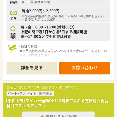
東松山駅 (東武東上線)
勤務地
時給2,000円～2,300円
※在宅業務の経験や働き方に応じて給与もUPのご相談可能です。
給与
※面接後、規定により決定
月～金 8:30～18:00（休憩60分）
上記の間で週1日から週5日まで相談可能
勤務
※～17：00などでも相談は可能
時間
<店舗の特徴>
■複数名体制の薬局★急なお休みは助け合いながら対応してい
ます。雰囲気は良好♪
あたたかな雰囲気の薬局です★
■外来枚数も在宅の件数も多い大型店舗。
詳細を見る
お問い合わせ
透析も対応しており、こちらの薬局で1人前になればどこ行って
も通用する薬剤師になれる！
■駅徒歩1分のため通勤が便利。
車通勤も可能です！
更新日：
2026/07/30
薬剤師求人ID：
587070
<法人の特徴>
パート・アルバイト
調剤薬局
■全国に90店舗展開しているグループ企業です。
【東松山市】マイカー通勤OK！18時まで入れる方歓迎☆総合
■従業員それぞれの「想い」を具体化出来るように、サポートを
科目でスキルアップ♪
行っています。
■門前の医療機関の処方箋だけでなく、施設在宅を多く受託して
検討リストに追加
おります。