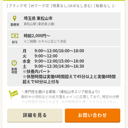
■40代から60代まで幅広い年齢層のスタッフが活躍しており、
ブランク可
Ｗワーク可
残業なし(ほぼなし含む)
転勤なし
車通勤
従業員同士が助け合う定着率の高い法人です。
埼玉県 東松山市
【やりがい/おすすめポイント】
東松山駅 (東武東上線)
勤務地
■患者さまからの感謝の言葉を直接いただける機会が多く、地域
医療の担い手としての誇りを持って働ける環境です。
時給2,000円～
■社長と現場の距離が近く、自分自身の意見やアイデアを店舗運
営に反映させやすい風通しの良さが魅力です。
※ご経験・スキルに応じて決定
給与
■シフトによるお休みも柔軟に対応できるため、ご自身のライフ
月 9:00～12:00/16:00～18:00
スタイルに合わせた働き方が実現できる職場です。
火 9:00～12:00
水金 9:00～12:00/15:00～18:00
土 9:00～12:30/14:30～16:30
勤務
※扶養内パート
時間
※休憩時間は実働6時間超えで45分以上と実働8時間
超えで60分以上付与
＼専門性を磨ける環境／（東松山市エリア担当より）
眼科や小児科などの処方箋をメインに応需しており、特定の分野
での知識を深められます。社内勉強会を通じてさらなるスキル
アップが可能です。
詳細を見る
お問い合わせ
【店舗情報と応需状況について】
■東松山駅から車で4分ほどの立地にあり、マイカーでの通勤も
可能で毎日の移動も快適に行える環境です。