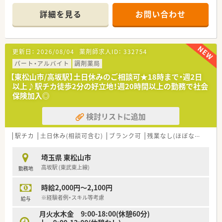
クリニックのお休みは木日祝ですが、
店舗は木曜日も開局しています。
詳細を見る
お問い合わせ
■薬剤師さんは2名体制です。
■外観・内観共に白を基調としていて、
窓から太陽の日差しが入る設計で温かみも感じられます。
更新日：
2026/08/04
薬剤師求人ID：
332754
＜埼玉県は川越・坂戸・東松山エリアに集中した店舗展開＞
■宮城を中心に山形・関東地区へ店舗展開。
パート・アルバイト
調剤薬局
関東には15店舗あり、埼玉県には3店舗ございます。（埼玉県は川
【東松山市/高坂駅】土日休みのご相談可★18時まで・週2日
越市、坂戸市、東松山市です）
以上♪駅チカ徒歩2分の好立地！週20時間以上の勤務で社会
■今後も広範囲の出店を計画している成長中の企業です。
保険加入◎
■管理職志望の方から仕事と家庭の両立を目指す方まで様々な
希望を持つスタッフがいらっしゃいます。
検討リストに追加
個性を発揮しながら活躍できる場を大切にしています。
薬剤師さんが書くブログを開設するなど発信も定期的に行っ
ています。薬学知識だけではなく、日常の記録など接点を持つ場
駅チカ
土日休み(相談可含む)
ブランク可
残業なし(ほぼなし含む)
を提供しています。
■スキンケア用品、サプリメントの通信販売、薬局開設のコンサ
埼玉県 東松山市
ルティング事業まで幅広く事業展開しております。
高坂駅 (東武東上線)
勤務地
時給2,000円～2,100円
※経験者例・スキル等考慮
給与
月火水木金 9:00-18:00(休憩60分)