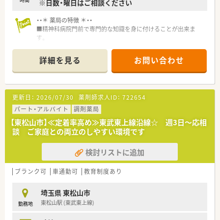
※日数・曜日はご相談ください
・・＊ 薬局の特徴 ＊・・
■精神科病院門前で専門的な知識を身に付けることが出来ま
す。
■車通勤可能★高崎線エリアよりも通勤可能な求人です。
■人間関係良好★アットホームな環境でご就業できます。
詳細を見る
お問い合わせ
・・＊ 企業の特徴 ＊・・
■埼玉県北部を中心に店舗展開している企業です。
「地域医療に貢献する」をモットーにしています。
更新日：
2026/07/30
薬剤師求人ID：
722654
■無理な異動はありません。異動が発生する場合には、スタッフ
の希望を考慮した上で決定いたします。
パート・アルバイト
調剤薬局
■地域中核病院前に研修センターを設置。
【東松山市】≪定着率高め≫東武東上線沿線☆ 週3日～応相
入社後、研修センター及び配属先各薬局にて実地的に研修を行い
談 ご家庭との両立のしやすい環境です
ます。
研修センターでは総合病院の処方箋を経験でき、実践的な研修を
検討リストに追加
受けることができます。
■各種勉強会も充実しています。
月例勉強会や全社勉強会（年2回）、管理者研修など開催していま
ブランク可
車通勤可
教育制度あり
す。
埼玉県 東松山市
東松山駅 (東武東上線)
勤務地