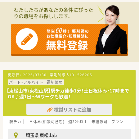
す。
ブランクのある方もご相談ください！
わたしたちがあなたの条件にぴった
りの職場をお探しします。
・・＊企業の特徴＊・・
■2019年設立。埼玉県深谷市内に1店舗東松山市に1店舗経営し
ている個人薬局です。
■ラテン語で滋養を意味するalmus、またポルトガル語では魂を
意味するalmaが社名の由来となってます。
■社長は大手調剤薬局で様々な処方箋を経験されてきた経験豊
富な薬剤師です。
■地域に根差した「かかりつけ薬局」を目指されています。
■外来の他に居宅・施設在宅も行っていく予定。
更新日：
2026/07/30
薬剤師求人ID：
526205
パート・アルバイト
調剤薬局
【東松山市/東松山駅】駅チカ徒歩1分！土日祝休み・17時まで
OK♪週1日～Wワークも歓迎！
検討リストに追加
駅チカ
土日休み(相談可含む)
週32h以上
未経験可
ブランク可
残
埼玉県 東松山市