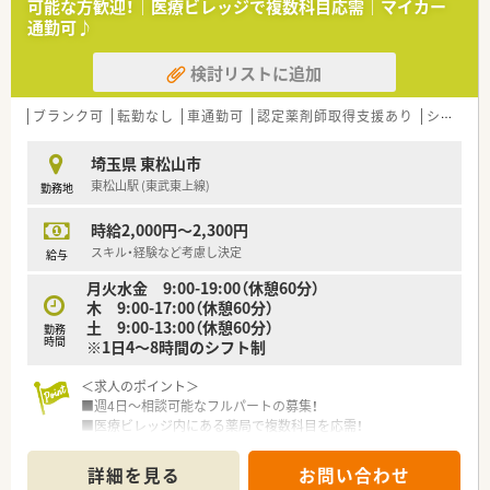
可能な方歓迎！｜医療ビレッジで複数科目応需｜マイカー
通勤可♪
検討リストに追加
ブランク可
転勤なし
車通勤可
認定薬剤師取得支援あり
シフト制
埼玉県 東松山市
東松山駅 (東武東上線)
勤務地
時給2,000円～2,300円
スキル・経験など考慮し決定
給与
月火水金 9:00-19:00（休憩60分）
木 9:00-17:00（休憩60分）
土 9:00-13:00（休憩60分）
勤務
時間
※1日4～8時間のシフト制
＜求人のポイント＞
■週4日～相談可能なフルパートの募集！
■医療ビレッジ内にある薬局で複数科目を応需！
■時給は2,000～2,300円の中で検討可能です！
■マイカー通勤も相談可能！
詳細を見る
お問い合わせ