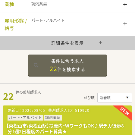
業種
調剤薬局
雇用形態 /
パート・アルバイト
給与
詳細条件を表示
条件に合う求人
22
件を
検索する
22
件の薬剤師求人
並び順
更新日：
2026/08/05
薬剤師求人ID：
510920
パート・アルバイト
調剤薬局
【東松山市/東松山駅】扶養内・WワークもOK♪駅チカ徒歩8
分！週2日程度のパート募集★