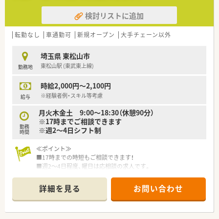
検討リストに追加
転勤なし
車通勤可
新規オープン
大手チェーン以外
埼玉県 東松山市
東松山駅 (東武東上線)
勤務地
時給2,000円～2,100円
※経験者例・スキル等考慮
給与
月火木金土 9:00～18:30（休憩90分）
※17時までご相談できます
勤務
※週2～4日シフト制
時間
≪ポイント≫
■17時までの時短もご相談できます！
■週2～4日程度、曜日は応相談の求人です。
■2022年9月1日にオープンの新しめの薬局です♪
■東松山駅直結徒歩1分！
詳細を見る
お問い合わせ
駅チカですが車通勤も可能です★
駐車場は薬局からすぐの立体駐車場★
■経験豊富で人柄の良い社長さんがしっかり指導してくれま