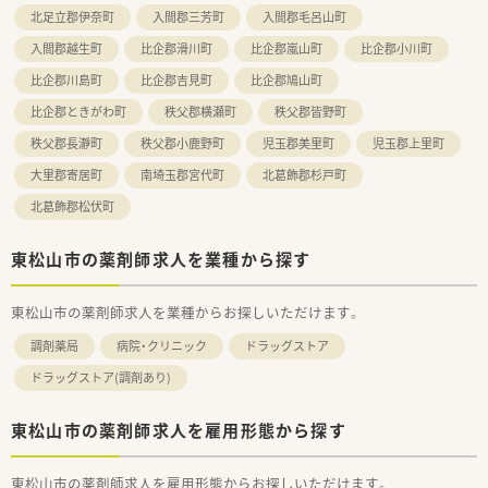
北足立郡伊奈町
入間郡三芳町
入間郡毛呂山町
入間郡越生町
比企郡滑川町
比企郡嵐山町
比企郡小川町
比企郡川島町
比企郡吉見町
比企郡鳩山町
比企郡ときがわ町
秩父郡横瀬町
秩父郡皆野町
秩父郡長瀞町
秩父郡小鹿野町
児玉郡美里町
児玉郡上里町
大里郡寄居町
南埼玉郡宮代町
北葛飾郡杉戸町
北葛飾郡松伏町
東松山市の薬剤師求人を業種から探す
東松山市の薬剤師求人を業種からお探しいただけます。
調剤薬局
病院・クリニック
ドラッグストア
ドラッグストア(調剤あり)
東松山市の薬剤師求人を雇用形態から探す
東松山市の薬剤師求人を雇用形態からお探しいただけます。