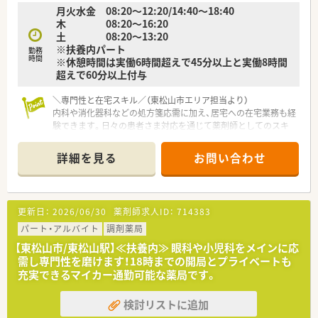
月火水金 08:20～12:20/14:40～18:40
■店舗間の距離が近く相互に助け合える体制があるため、急な休
木 08:20～16:20
みでも柔軟に対応できる会社です。
土 08:20～13:20
※扶養内パート
勤務
時間
※休憩時間は実働6時間超えで45分以上と実働8時間
超えで60分以上付与
＼専門性と在宅スキル／（東松山市エリア担当より）
内科や消化器科などの処方箋応需に加え、居宅への在宅業務も経
験できます。日々の患者さま対応を通じて薬剤師としてのスキ
ルアップが可能です。
詳細を見る
お問い合わせ
【店舗情報と応需状況について】
■東松山市に位置し東松山駅から車で6分ほどのアクセスで、マ
イカー通勤も可能な通いやすい立地環境です。
■近隣のクリニックから内科や消化器科などをメインに応需し
更新日：
2026/06/30
薬剤師求人ID：
714383
ており、1日の処方箋枚数は30枚から40枚です。
■外来の患者さまへの対応に加えて居宅への在宅業務にも取り
パート・アルバイト
調剤薬局
組んでおり、地域医療に幅広く貢献できる薬局です。
【東松山市/東松山駅】≪扶養内≫ 眼科や小児科をメインに応
需し専門性を磨けます！18時までの開局とプライベートも
【法人特徴について】
充実できるマイカー通勤可能な薬局です。
■埼玉県を中心に複数の店舗を展開しており、地域医療に欠かせ
ない調剤薬局を目指して成長を続ける会社です。
検討リストに追加
■現場への思いやりが強い代表のもと、本部と店舗間の風通しが
非常に良く、長く安心して働ける環境です。