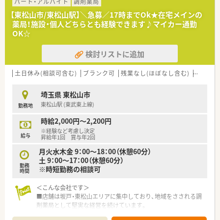
■近くに店舗があるため、何かあった時にもヘルプ体制がとれる
パート・アルバイト
調剤薬局
展開です。
【東松山市/東松山駅】＼急募／17時までOk★在宅メインの
■幅広い年齢層の薬剤師さんが活躍中です。
薬局！施設・個人どちらとも経験できます♪マイカー通勤
時間制限のある方などもご相談ください。
OK☆
検討リストに追加
土日休み(相談可含む)
ブランク可
残業なし(ほぼなし含む)
転勤な
埼玉県 東松山市
東松山駅 (東武東上線)
勤務地
時給2,000円～2,200円
※経験など考慮し決定
給与
昇給年1回 賞与年2回
月火水木金 9：00～18：00（休憩60分）
土 9：00～17：00（休憩60分）
勤務
※時短勤務の相談可
時間
＜こんな会社です＞
■店舗は坂戸・東松山エリアに集中しており、地域をさされる調
剤薬局として堅実な経営を続けています。
■幅広い年齢層の薬剤師さんが活躍中です。