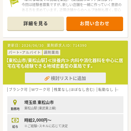
今回は経験者募集ですが、新しい店舗を一緒に作っていく意欲の
ある方を求めています。近隣店舗からのヘルプ体制も厚く、安心
して再スタートを切れますよ。
＊------------------------------------------＊
詳細を見る
お問い合わせ
【店舗情報と応需状況について】
■2026年9月に東松山市の病院門前にて、大規模な調剤薬局とし
て新たに開局する予定の店舗です。
■主に応需する科目は整形外科や内科となっており、1日あたり
更新日：
2026/06/30
薬剤師求人ID：
714390
100枚から120枚を想定しています。
■薬剤師5名と事務5名の計10名体制を予定しており、協力しな
パート・アルバイト
調剤薬局
がら業務に取り組める環境です。
【東松山市/東松山駅】≪扶養内≫ 内科や消化器科を中心に居
宅在宅も経験できる地域密着型の薬局です。
【募集背景と求める人物像について】
■新規開局に伴う大規模な人員募集となっており、新しい店舗の
検討リストに追加
土台を一緒に作る方を求めています。
■調剤業務の経験がある方を対象としており、即戦力として現場
をリードできる方を歓迎いたします。
ブランク可
Ｗワーク可
残業なし(ほぼなし含む)
転勤なし
車通勤
■周囲のスタッフと円滑にコミュニケーションを取り、明るく誠
実に対応できる方を募集しています。
埼玉県 東松山市
東松山駅 (東武東上線)
勤務地
【法人特徴について】
■埼玉県北部を中心に13店舗を展開しており、地域に密着した
時給2,000円～
安定感のある経営を続けています。
■病院やクリニックの門前に特化して出店しているため、薬剤師
※ご経験・スキルに応じて決定
給与
として幅広い経験を積める環境です。