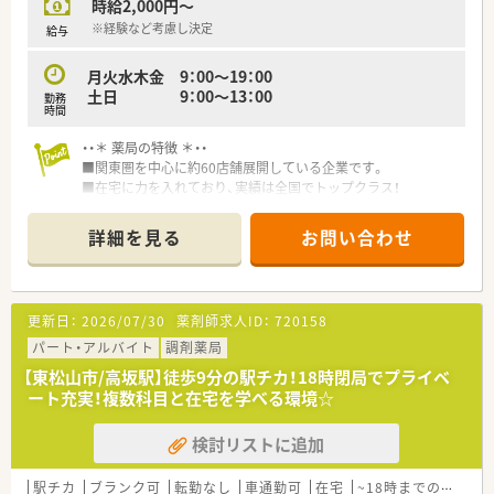
時給2,000円～
※経験など考慮し決定
給与
月火水木金 9：00～19：00
土日 9：00～13：00
勤務
時間
・・＊ 薬局の特徴 ＊・・
■関東圏を中心に約60店舗展開している企業です。
■在宅に力を入れており、実績は全国でトップクラス！
■手当の充実をはかり、働きやすい環境作りを目指しています。
■産休・育休の取得実績があり、女性の方が長く活躍できる環境
詳細を見る
お問い合わせ
を整えています。
更新日：
2026/07/30
薬剤師求人ID：
720158
パート・アルバイト
調剤薬局
【東松山市/高坂駅】徒歩9分の駅チカ！18時閉局でプライベ
ート充実！複数科目と在宅を学べる環境☆
検討リストに追加
駅チカ
ブランク可
転勤なし
車通勤可
在宅
~18時までの職場