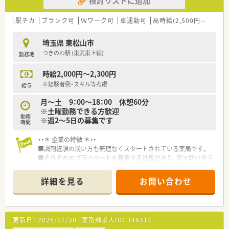
検討リストに追加
駅チカ
ブランク可
Ｗワーク可
車通勤可
高時給(2,500円以上)
教
埼玉県 東松山市
つきのわ駅 (東武東上線)
勤務地
時給2,000円～2,300円
※経験者例・スキル等考慮
給与
月～土 9：00～18：00 休憩60分
※土曜勤務できる方歓迎
勤務
※週2～5日の募集です
時間
・・＊ 企業の特徴 ＊・・
■調剤経験の浅い方も無理なくスタートされている薬局です。
■それぞれのプライベートを尊重する社風があり、皆で助け合う
環境です。
■地域社会から信頼される企業づくりをモットーに、地域医療に
詳細を見る
お問い合わせ
取り組んでいます。
更新日：
2026/07/30
薬剤師求人ID：
346314