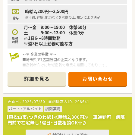
時給2,200円～2,500円
※年齢、経験、能力などを考慮の上、規定により決定
給与
月～金 9:00～19:00 休憩60分
土 9:00～13:00 休憩0分
※1日6～8時間勤務
勤務
時間
※週3日以上勤務可能な方
・・＊ 企業の特徴 ＊・・
■埼玉県で7店舗展開の企業となります。
■高齢者向けに地域密着で事業を展開しております。
■薬局展開を中心に3つの事業(調剤薬局・介護・治験)を核として
おります。
詳細を見る
お問い合わせ
■社員の満足度向上が患者さんサービス向上になるとの考えで
従業員が働きやすい環境改善を心がけてます。
更新日：
2026/07/30
薬剤師求人ID：
208641
パート・アルバイト
調剤薬局
【東松山市/つきのわ駅】≪時給2,300円≫ 車通勤可 病院
門前で在宅無し！曜日・日数相談OK☆彡