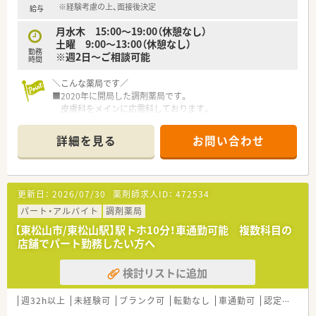
※経験考慮の上、面接後決定
給与
月水木 15:00～19:00（休憩なし）
土曜 9:00～13:00（休憩なし）
勤務
※週2日～ご相談可能
時間
＼こんな薬局です／
■2020年に開局した調剤薬局です。
皮膚科をメインに応需科しております。
■高坂駅から徒歩4分の駅チカ好立地！
マイカー通勤も可能です。
詳細を見る
お問い合わせ
■午後帯のパート募集！
60代の方などもご相談可能です。
更新日：
2026/07/30
薬剤師求人ID：
472534
パート・アルバイト
調剤薬局
【東松山市/東松山駅】駅トホ10分！車通勤可能 複数科目の
店舗でパート勤務したい方へ
検討リストに追加
週32h以上
未経験可
ブランク可
転勤なし
車通勤可
認定薬剤師取得支援あり