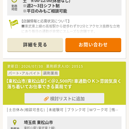
土 9:00-12:00(休憩なし)
※週2～3日シフト制
勤務
時間
※平日のみもご相談可能
【店舗情報と応需状況について】
■東武東上線の高坂駅から徒歩わずか2分とアクセス抜群な立地
にあり毎日の通勤が非常にスムーズな店舗です。
■内科や脳神経内科および個人宅3件の在宅業務を中心に応需し
ており処方箋枚数は1日平均50枚ほどとなります。
詳細を見る
お問い合わせ
■体制は薬剤師が常勤1名とパート2名に加え医療事務が常勤1
名とパート2名で協力しながら業務を行っています。
【法人特徴について】
更新日：
2026/07/30
薬剤師求人ID：
20515
■宮城県を中心に東北や関東エリアへ店舗を展開しており調剤
事業のほか通販やコンサルティングも手掛けています。
パート・アルバイト
調剤薬局
■代表と従業員の距離が非常に近く意見が言いやすいアットホ
【東松山市/東松山駅】＜＠2,500円！車通勤ＯＫ＞雰囲気良く
ームで風通しの良い社風が自慢の企業となっております。
落ち着いてお仕事できる薬局です
■社員が安心して長く働けるようワークライフバランスを重視
しており従業員満足度も80％以上と高水準です。
検討リストに追加
土日休み(相談可含む)
未経験可
ブランク可
Ｗワーク可
残業なし(ほぼなし含む)
埼玉県 東松山市
東松山駅 (東武東上線)
勤務地