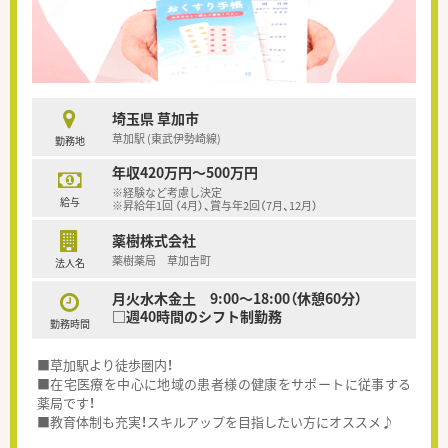
埼玉県 草加市
草加駅 (東武伊勢崎線)
勤務地
年収420万円～500万円
※経験など考慮し決定
給与
※昇給年1回 （4月）、賞与年2回（7月、12月）
薬樹株式会社
薬樹薬局 草加吉町
法人名
月火水木金土 9:00～18:00（休憩60分）
□週40時間のシフト制勤務
勤務時間
■草加駅より徒歩圏内！
■在宅医療を中心に地域の患者様の健康をサポートに従事する
薬局です！
■教育体制も充実！スキルアップを目指したい方にオススメ♪