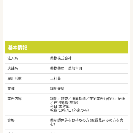
基本情報
法人名
薬樹株式会社
店舗名
薬樹薬局 草加吉町
雇用形態
正社員
業種
調剤薬局
業務内容
調剤／監査／服薬指導／在宅業務（居宅）／配達
／在宅業務（施設）
科目：面対応
枚数：10名/日（外来のみ）
資格
薬剤師免許をお持ちの方（取得見込みの方を含
む）