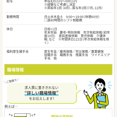
給与
年収420万円～500万円
※経験など考慮し決定
※昇給年1回 （4月）、賞与年2回（7月、12月）
勤務時間
月火水木金土 9:00～18:00（休憩60分）
□週40時間のシフト制勤務
休日
日祝+1日
年末年始 慶弔・特別休暇 年次有給休暇（初年
度10日） 産前産後休暇 育児休暇 介護休
暇、など ※年間休日122日（年次有給休暇を除
く）
福利厚生諸手当
厚生年金／雇用保険／労災保険／薬業健保
役職手当 職務手当 残業手当 ワイドエリア
手当 他
職場情報
求人票に書ききれない
“詳しい職場情報”
をお伝えします！
職場の雰囲気