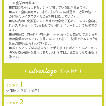
・・＊ 企業の特徴 ＊・・
■首都圏を中心にドミナント展開している調剤薬局です。
■あえて全国展開せず、地域に根ざした店舗運営で近隣の皆さん
の健康なライフスタイルの実現を目指しています。
■薬局内のIT化推進による業務の効率化を進めています。全店同
じシステム導入済で、異動しても同じオペレーションで勤務でき
ます。
■職場復帰・時短勤務・有休消化・産休育休など充実しており育児
休暇復帰率99％です。復帰に当たり安心して復帰できるよう「育
休復帰説明会」も行っています。
■ボトムアップ型な社風なので手を挙げればどんどんとスキル
UP・経験が積める環境にあり、入社２年目から店長になる事も可
能です。
advantage
求人の魅力
草加駅より徒歩圏内！