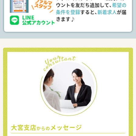
ウントを友だち追加して、
希望の
条件を登録
すると、
新着求人
が届
きます♪
大宮支店
メッセージ
からの