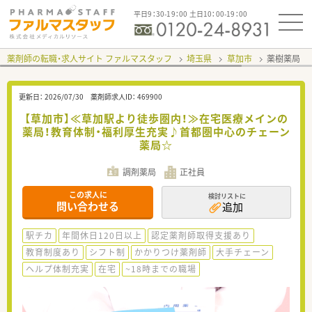
平日9：30-19：00 土日10：00-19：00
薬剤師の転職・求人サイト ファルマスタッフ
埼玉県
草加市
薬樹薬局 
更新日：
2026/07/30
薬剤師求人ID：
469900
【草加市】≪草加駅より徒歩圏内！≫在宅医療メインの
薬局！教育体制・福利厚生充実♪首都圏中心のチェーン
薬局☆
調剤薬局
正社員
この求人に
検討リストに
問い合わせる
追加
駅チカ
年間休日120日以上
認定薬剤師取得支援あり
教育制度あり
シフト制
かかりつけ薬剤師
大手チェーン
ヘルプ体制充実
在宅
~18時までの職場