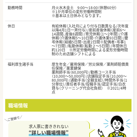
勤務時間
月火水木金土 9:00～18:00（休憩60分）
※1か月単位の変形労働時間制
※基本は土日休みとなります。
休日
有給休暇（入社月により付与日数異なる/次年度
以降4月1日一斉付与）/産前産後休暇（産前6～
14週間、産後8週間）/育児休暇（1～2年間）/介護
休暇（介護休暇5～10日間・介護休業93日間）/慶
弔休暇（結婚5日間・出産2日間※配偶者・弔事1
～7日間）/転勤休暇（転勤２～5日間）/年間休日
約120日 ※所定労働時間による変形労働時間
制のため店舗シフトによる
福利厚生諸手当
厚生年金／雇用保険／労災保険／薬剤師賠償責
任保険／薬業健保
薬剤師手当（60,000円）/勤務コース手当
（10,000～50,000円）/店舗指定手当（10,000～
80,000円）/通勤手当（全額支給）/時間外手当（1
分単位）/責任者手当/役職手当/認定手当/白衣
貸与（クリーニング代会社負担） ※2021/4時
点
職場情報
求人票に書ききれない
“詳しい職場情報”