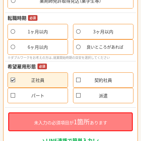
薬剤師免許取得見込（薬学生等）
転職時期
必須
1ヶ月以内
3ヶ月以内
6ヶ月以内
良いところがあれば
※ダブルワークをお考えの方は、就業開始時期の目安を選択してください
希望雇用形態
必須
正社員
契約社員
パート
派遣
1箇所
未入力の必須項目が
あります
LINE連携で簡単入力！