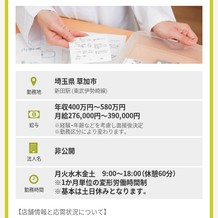
埼玉県 草加市
新田駅 (東武伊勢崎線)
勤務地
年収400万円～580万円
月給276,000円～390,000円
給与
※経験・年齢などを考慮し面接後決定
※勤務区分により変わります。
非公開
法人名
月火水木金土 9:00～18:00（休憩60分）
※1か月単位の変形労働時間制
勤務時間
※基本は土日休みとなります。
【店舗情報と応需状況について】