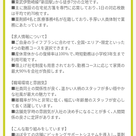
■東武伊勢崎線「新田駅」から徒歩7分の立地です。
■主に施設の在宅処方箋を専門に応需しており、1日の対応枚数
は平均で約70枚です。
■薬剤師4名と医療事務4名が在籍しており、手厚い人員体制で業
務にあたっています。
【求人情報について】
■ご自身のライフプランに合わせて、全国・エリア・限定といった
4つの勤務コースを選択できます。
■産休育休からの復帰率は100％で、時短勤務は小学校3年生まで
利用可能です。
■借上げ社宅制度も用意されており、勤務コースに応じて家賃の
最大90%を会社が負担します。
【職場環境と雰囲気】
■社員同士の関係性が良く、温かい人柄のスタッフが多い穏やか
な社風が最大の魅力です。
■離職率が5%と非常に低く、幅広い年齢層のスタッフが安心し
て長く活躍しています。
■店舗見学時の雰囲気が入社の決め手になることが多く、人間関
係の良さに定評があります。
【こんな取り組みをしています】
■ほぼ全ての店舗にピッキングサポートシステムを導入し、薬剤