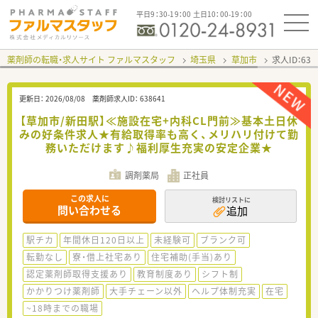
平日9：30-19：00 土日10：00-19：00
薬剤師の転職・求人サイト ファルマスタッフ
埼玉県
草加市
求人ID：63
更新日：
2026/08/08
薬剤師求人ID：
638641
【草加市/新田駅】≪施設在宅+内科CL門前≫基本土日休
みの好条件求人★有給取得率も高く、メリハリ付けて勤
務いただけます♪福利厚生充実の安定企業★
調剤薬局
正社員
この求人に
検討リストに
問い合わせる
追加
駅チカ
年間休日120日以上
未経験可
ブランク可
転勤なし
寮・借上社宅あり
住宅補助(手当)あり
認定薬剤師取得支援あり
教育制度あり
シフト制
かかりつけ薬剤師
大手チェーン以外
ヘルプ体制充実
在宅
~18時までの職場