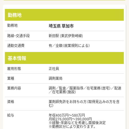
勤務地
勤務地
埼玉県 草加市
路線・交通手段
新田駅 (東武伊勢崎線)
通勤交通費
有／全額（就業規則による）
基本情報
雇用形態
正社員
業種
調剤薬局
業務内容
調剤／監査／服薬指導／在宅業務（居宅）／配達
／在宅業務（施設）
資格
薬剤師免許をお持ちの方（取得見込みの方を含
む）
給与
年収400万円～580万円
月給276,000円～390,000円
※経験・年齢などを考慮し面接後決定
※勤務区分により変わります。