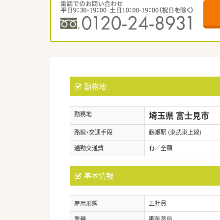
勤務地
埼玉県 富士見市
勤務地
路線・交通手段
鶴瀬駅 (東武東上線)
通勤交通費
有／全額
基本情報
雇用形態
正社員
業種
調剤薬局