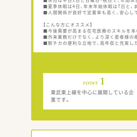
■休日は平日1日と日曜日・祝日で、年間休
■夏季休暇は4日、年末年始休暇は7日と、
■人間関係が良好で定着率も高く、安心し
【こんな方にオススメ】
■今後需要が高まる在宅医療のスキルを本
■外来業務だけでなく、より深く患者様の
■駅チカの便利な立地で、高年収と充実し
東武東上線を中心に展開している企
業です。