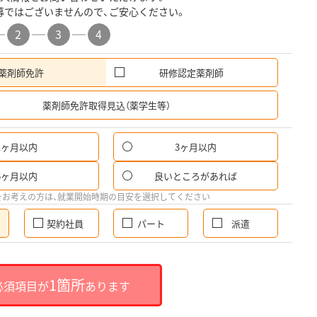
募ではございませんので、ご安心ください。
2
3
4
薬剤師免許
研修認定薬剤師
希
薬剤師免許取得見込（薬学生等）
1ヶ月以内
3ヶ月以内
6ヶ月以内
良いところがあれば
をお考えの方は、就業開始時期の目安を選択してください
契約社員
パート
派遣
1箇所
必須項目が
あります