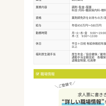
業務内容
調剤・監査・服薬
科目：内科・糖尿病内科・眼
資格
薬剤師免許をお持ちの方（
給与
年収450万円～580万円
勤務時間
月・火・水・金 9:00～19:
木・土 9:00～13:00
休日
平日＋日祝 有給休暇初年度
以上
福利厚生諸手当
厚生年金／協会健保／雇用
通勤手当全額支給 各種保
退職金制度、社員寮
職場情報
求人票に書き
“詳しい職場情報”