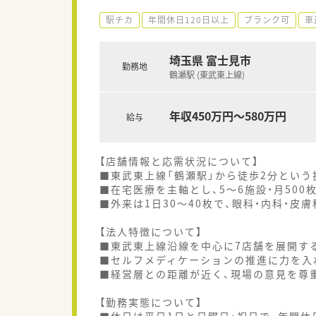
駅チカ
年間休日120日以上
ブランク可
車
埼玉県 富士見市
勤務地
鶴瀬駅 (東武東上線)
年収450万円～580万円
給与
【店舗情報と応需状況について】
■東武東上線「鶴瀬駅」から徒歩2分という
■在宅医療を主軸とし、5～6施設・月50
■外来は1日30～40枚で、眼科・内科・
【法人特徴について】
■東武東上線沿線を中心に7店舗を展開す
■セルフメディケーションの推進に力を入
■経営層との距離が近く、現場の意見を尊
【勤務実態について】