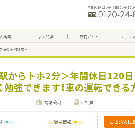
平日9：30-19：00 土日10：00-19：
人検索
求人特集
転職ガイド
ファル
13740の薬剤師求人
＜駅からトホ2分＞年間休日120日
く勉強できます！車の運転できる
調剤薬局
正社員
報
職場情報
この求人に