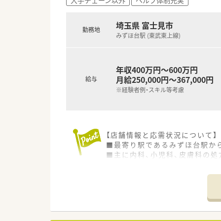
■大手グループの安定性と充実
埼玉県 富士見市
勤務地
みずほ台駅 (東武東上線)
年収400万円～600万円
月給250,000円～367,000円
給与
※経験者例・スキル等考慮
【店舗情報と応需状況について】
■最寄り駅であるみずほ台駅か
■主に内科、小児科、皮膚科の処
■薬剤師は正社員4名とパート1
【法人特徴について】
■埼玉県や東京都を中心に34店
■特定の地域に集中して出店す
■社員とその家族を大切にする