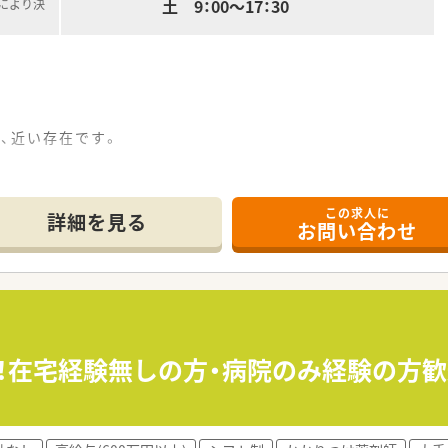
土 9：00～17：30
定により決
、近い存在です。
(3年間で18単位)・社内通常勉強会(年3回各店舗)
会などもあります。
この求人に
詳細を見る
お問い合わせ
X管理、SNETQD、書籍など環境を整っています。
員制リゾートホテルがあります。
親睦会、社内レクリエーション、クラブ活動があります。
募！在宅経験無しの方・病院のみ経験の方