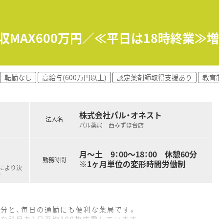
されており、プライベートの時間も大切にできます。
は5時間程度と、ワークライフバランスを重視しています。
収MAX600万円／≪平日は18時終業
導入しており、メリハリをつけて働くことが可能です。
薬局を目指し、カフェの運営やラジオ放送を行っています。
転勤なし
高給与(600万円以上)
認定薬剤師取得支援あり
教育
るため、店舗での水素水提供や健康イベントを開催します。
、オリジナルのクラフトビールを制作した実績もあります。
株式会社パル・オネスト
法人名
パル薬局 西みずほ台店
月～土 9：00～18：00 休憩60分
勤務時間
※1ヶ月単位の変形時間労働制
定により決
…
8分と、毎日の通勤にも便利な薬局です。
な科目を1日平均100枚応需しています。