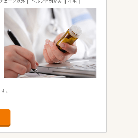
チェーン以外
ヘルプ体制充実
在宅
です。
きれば薬剤師として一人前といっても過言