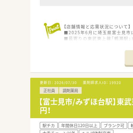
【店舗情報と応需状況について】
■2025年6月に埼玉県富士見
■最寄りの東武東上線「鶴瀬駅」
■主に近隣の小児科クリニック
【法人特徴について】
■関東地区を中心に全国展開す
■原則として転居を伴う店舗異
■経験の浅い方やブランクのあ
更新日：
2026/07/30
薬剤師求人ID：
19920
【勤務実態について】
正社員
調剤薬局
■休日は水曜日と祝日が固定と
■夏季休暇として5日間、年末年
【富士見市/みずほ台駅】東武
■有給休暇もスタッフ同士で協
円！
【こんな方にオススメ】
■新規開設の薬局で、店舗づく
駅チカ
年間休日120日以上
ブランク可
■小児科領域の専門性を高め、
大手チェーン以外
ヘルプ体制充実