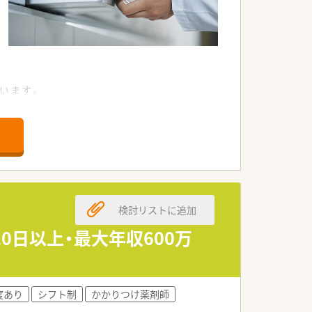
います。
す。
けます。
とが可能です。
体制があります。
検討リストに追加
います。
。
0日以上・最大年収600万
を重視できます。
。
度あり
シフト制
かかりつけ薬剤師
です。