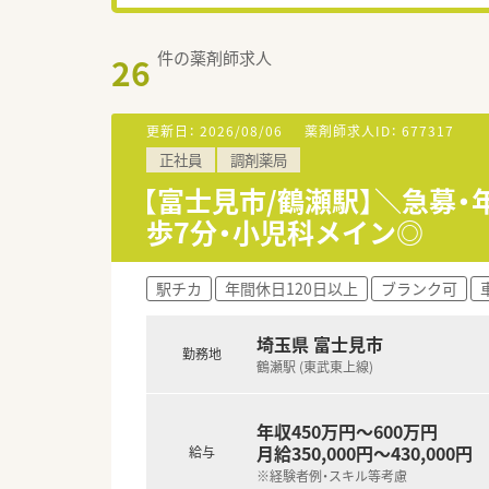
件の薬剤師求人
26
更新日：
2026/08/06
薬剤師求人ID：
677317
正社員
調剤薬局
【富士見市/鶴瀬駅】＼急募・
歩7分・小児科メイン◎
駅チカ
年間休日120日以上
ブランク可
埼玉県 富士見市
勤務地
鶴瀬駅 (東武東上線)
年収450万円～600万円
月給350,000円～430,000円
給与
※経験者例・スキル等考慮