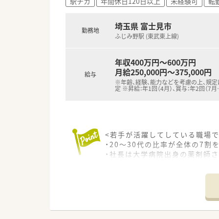
駅チカ
年間休日120日以上
未経験可
転
埼玉県 富士見市
勤務地
ふじみ野駅 (東武東上線)
年収400万円～600万円
月給250,000円～375,000円
給与
※年齢、経験、能力などを考慮の上、規
定 ※昇給：年1回（4月）、賞与：年2回（7月
<若手が活躍してしている職場で
・20～30代の比率が全体の7
・社長は大学病院出身の薬剤師
<無菌調剤室を完備！幅広い経験
・調剤薬局には珍しく無菌調剤室
外来も100～200枚/日 在
ではありません。