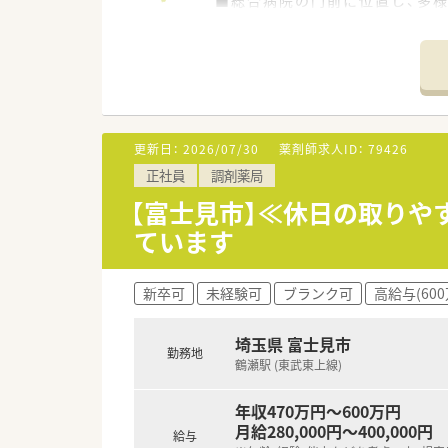
■歯科や整形外科、脳外科など
【法人特徴について】
■埼玉県と東京都の東武東上線
■社員とその家族を大切にする
■地域に根差したドミナント戦
更新日：
2026/07/30
薬剤師求人ID：
79426
【想定されるキャリアイメージ】
正社員
調剤薬局
■総合門前での経験を活かし、
■一般薬剤師から薬局長、エリ
【富士見市】≪休日の取り
■能力と意欲次第では30代で部
ています
【こんな取り組みをしています】
■処方箋がなくても気軽に立ち
新卒可
未経験可
ブランク可
高給与(60
■地域の健康サポートのため、
■薬剤師の負担軽減と安全性向
埼玉県 富士見市
勤務地
鶴瀬駅 (東武東上線)
年収470万円～600万円
月給280,000円～400,000円
給与