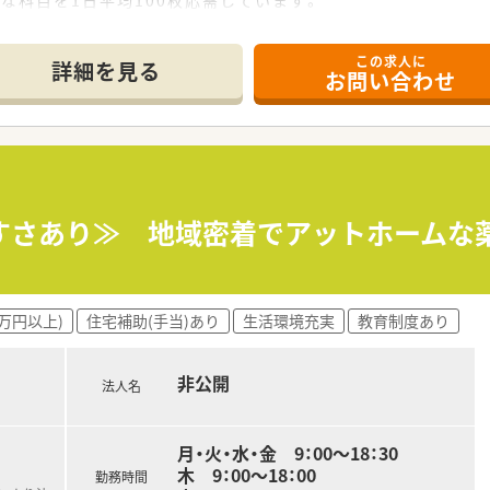
幅広い処方箋に触れる機会が非常に多いです。
この求人に
詳細を見る
お問い合わせ
沿線を中心に34店舗を展開する法人です。
理念を掲げ、安心して長く働ける環境です。
略で、無理な転居を伴う異動はありません。
認定薬剤師の資格取得を目指すことができます。
アマネージャーへと着実にステップアップできます。
やすさあり≫ 地域密着でアットホームな
長職に就くことも可能で、実績もあります。
寄れるよう、カフェの運営やイベントを開催です。
0万円以上)
住宅補助(手当)あり
生活環境充実
教育制度あり
水素水サーバーの設置など独自の試みも多いです。
上のため、最先端の調剤機器を導入しています。
非公開
法人名
月・火・水・金 9：00～18：30
木 9：00～18：00
勤務時間