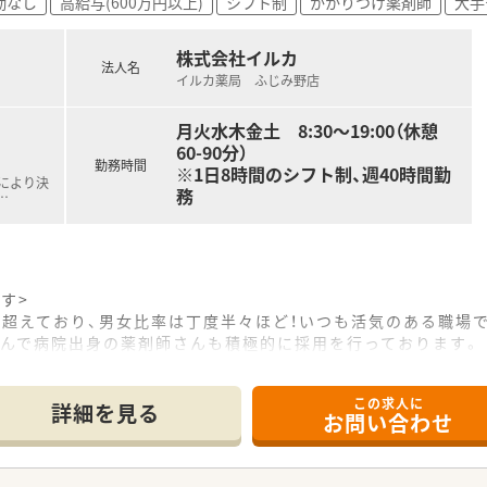
勤なし
高給与(600万円以上)
シフト制
かかりつけ薬剤師
大手
株式会社イルカ
法人名
イルカ薬局 ふじみ野店
月火水木金土 8:30～19:00（休憩
60-90分）
勤務時間
※1日8時間のシフト制、週40時間勤
定により決
務
…
す>
割を超えており、男女比率は丁度半々ほど！いつも活気のある職場
さんで病院出身の薬剤師さんも積極的に採用を行っております。
を積めます>
この求人に
を完備しており、貴重な経験を積めます。
詳細を見る
お問い合わせ
宅も個人・施設ともに積極的に行っており、こちらの薬局で就業で