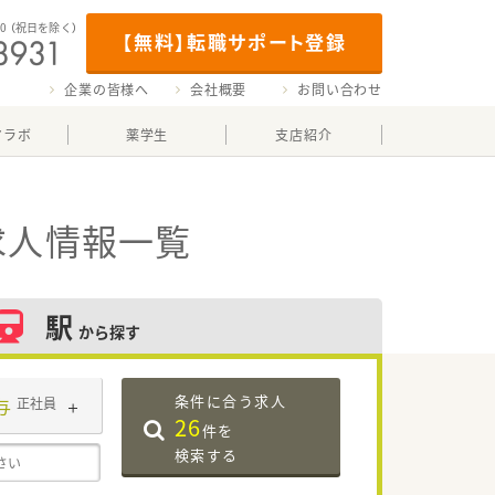
00
（祝日を除く）
【無料】転職サポート登録
企業の皆様へ
会社概要
お問い合わせ
マラボ
薬学生
支店紹介
求人情報一覧
駅
から探す
条件に合う求人
与
正社員
26
件を
検索する