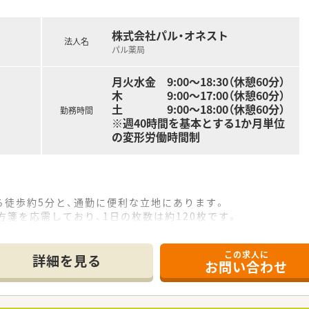
した教育制度のもと、安心してキャリアアップを目指したい方。
株式会社パル・オネスト
法人名
パル薬局
月火水金 9:00～18:30（休憩60分）
木 9:00～17:00（休憩60分）
土 9:00～18:00（休憩60分）
勤務時間
※週40時間を基本とする1か月単位
の変形労働時間制
ら徒歩約5分と、通勤に便利な立地にあります。
方箋を応需しており、1日の枚数は約120枚です。
名、事務員は正社員2名という人員体制です。
この求人に
詳細を見る
お問い合わせ
舗の調剤薬局を運営し、発達支援事業も手掛けています。
るドミナント戦略で、地域医療への貢献を目指します。
ことを理念に掲げ、安心して働ける環境を整えています。