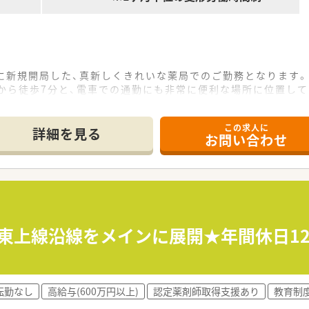
市に新規開局した、真新しくきれいな薬局でのご勤務となります。
から徒歩7分と、電車での通勤にも非常に便利な場所に位置して
からの処方箋を応需する予定で、専門性を高めたい方にも最適で
この求人に
詳細を見る
お問い合わせ
る大手企業のグループ会社であり、安定した経営基盤のもとで働
動がないため、一つの場所で腰を据えて、長くキャリアを築くこ
る方でも安心できるよう、充実した研修制度によるバックアップ
なっており、プライベートの予定も立てやすい勤務体系となって
始休暇として5日間が別途付与され、長期の連休取得も可能です
東上線沿線をメインに展開★年間休日12
力しながら取得できる体制が整っており、ワークライフバランス
りという貴重な経験に一から携わってみたいという方に最適です
転勤なし
高給与(600万円以上)
認定薬剤師取得支援あり
教育制
地域の子育て世代を支える薬剤師として活躍したい方におすすめ