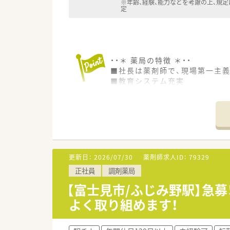
※年齢、経験、能力などを考慮の上、規
定
・・＊ 薬局の特徴 ＊・・
■社長は薬剤師で、現場第一主義
■教育システム充実
新入社員教育制度・基礎医学講座
その他メーカー勉強会、薬剤師
■情報システム充実
新薬情報・ビタミン剤虎の巻、A
■福利厚生充実
ご家族、ご友人と利用できる会
■チームワーク強化のため、社内
更新日：
2026/07/30
薬剤師求人ID：
79329
正社員
調剤薬局
【富士見市/ふじみ野駅】急
よく取り組めます！