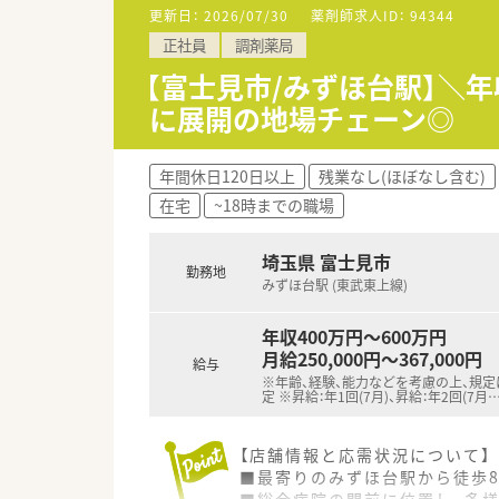
更新日：
2026/07/30
薬剤師求人ID：
94344
【勤務実態について】
正社員
調剤薬局
■年間休日は120日以上が確保
■勤務薬剤師の月平均残業時間
【富士見市/みずほ台駅】＼年
■週40時間の変形労働時間制を
に展開の地場チェーン◎
【こんな取り組みをしています】
■処方箋がなくても立ち寄れる
年間休日120日以上
残業なし(ほぼなし含む)
■地域住民の健康をサポートす
在宅
~18時までの職場
■薬剤師と管理栄養士が連携し
埼玉県 富士見市
勤務地
みずほ台駅 (東武東上線)
年収400万円～600万円
月給250,000円～367,000円
給与
※年齢、経験、能力などを考慮の上、規
定 ※昇給：年1回(7月)、昇給：年2回(7月
【店舗情報と応需状況について】
■最寄りのみずほ台駅から徒歩
■総合病院の門前に位置し、多様