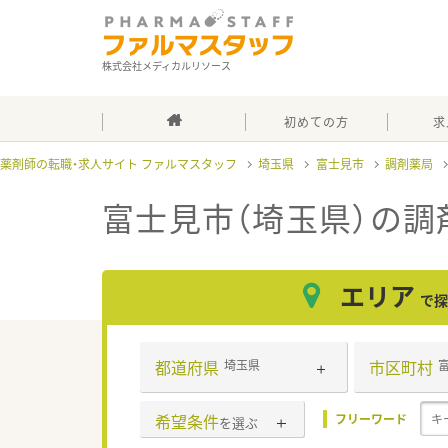
株式会社メディカルリソース
初めての方
求
薬剤師の転職・求人サイト ファルマスタッフ
埼玉県
富士見市
調剤薬局
富士見市（埼玉県）の調
エリア
で探
都道府県
市区町村
埼玉県
希望条件
フリーワード
を選ぶ