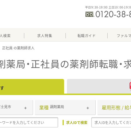
平日9：30-19：00 土日10：00-19：
人検索
求人特集
転職ガイド
ファル
正社員
剤薬局・正社員
の薬剤師転職・
す
業種
雇用形態 / 給
富士見市
調剤薬局
求人IDで検索