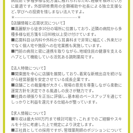
病院前で多種多様な処方箋に触れられるため、経験を積みたい方
に最適です。外部研修費用の全額補助や社長による独立支援な
ど、学びへの投資を惜しまない法人ですよ。
＊------------------------------------------＊
【店舗情報と応需状況について】
■高麗駅から徒歩10分の場所に位置しており、近隣の病院から多
種多様な処方箋を1日80枚以上受け付けています。
■応需科目は内科や外科から耳鼻科まで非常に幅広く、外来だけ
でなく個人宅や施設への在宅業務も実施しています。
■門前の病院と密に連携を取りながら、地域住民の健康を支える
ハブとして機能している活気ある調剤薬局です。
【法人特徴について】
■関東圏を中心に店舗を展開しており、着実な新規出店を続けな
がら経営基盤を安定させている成長企業です。
■店舗ごとの裁量権が大きく、現場の意見を尊重しながら柔軟に
運営方針を決定できる風通しの良さが魅力です。
■社員の頑張りを正当に評価し、基本給のベースアップを通じて
しっかりと利益を還元する仕組みが整っています。
【求人情報について】
■年収は最大600万円まで検討可能で、これまでのご経験やスキ
ルを十分に考慮した上で規定により決定します。
■正社員としての採用ですが、管理薬剤師のポジションについて