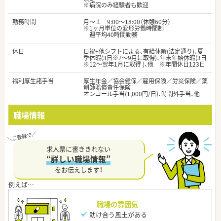
※病院のみ経験者も歓迎
勤務時間
月～​土 9:00～18:00（休憩60分）
※1ヶ月単位の変形労働時間制
週平均40時間勤務
休日
日祝+他シフトによる、有給休暇(法定通り)、夏
季休暇(3日※7～9月に取得)、年末年始休暇(3日
※12～翌年1月に取得 )、他 ※年間休日123日
福利厚生諸手当
厚生年金／協会健保／雇用保険／労災保険／薬
剤師賠償責任保険
オンコール手当(1,000円/日)、時間外手当、他
職場情報
求人票に書ききれない
“詳しい職場情報”
をお伝えします！
職場の雰囲気
助け合う風土がある