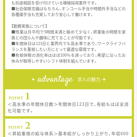
も別途相談を受け付けている積極採用案件です。
■社会保険完備はもちろん、オンコール手当や時間外手当などの
各種諸手当も充実しており安心して働けます。
【勤務実態について】
■残業は月平均で5時間未満と極めて少なく、終業後の時間を家
族との団らんや趣味に充てることが可能です。
■年間休日は123日と業界内でも高水準であり、ワークライフバ
ランスを重視したい方にとって最適な環境です。
■有給休暇の消化率はほぼ100％を誇っており、希望に沿ったお
休みが取得しやすいシフト体制を組んでいます。
advantage
求人の魅力
＜高水準の年間休日数＞年間休日123日で、有給もほぼ全消
化可能です。
＜昇給重視の給与体系＞基本給がしっかり上がり、年収600