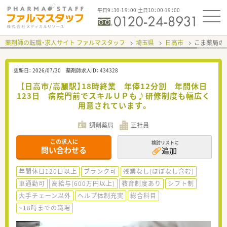
平日9：30-19：00 土日10：00-19：00
薬剤師の転職・求人サイト ファルマスタッフ
埼玉県
日高市
こま薬局の
更新日：
2026/07/30
薬剤師求人ID：
434328
【日高市/高麗駅】18時終業 年俸12分割 年間休日
123日 病院門前でスキルＵＰも♪研修制度も幅広く
用意されています。
調剤薬局
正社員
この求人に
検討リストに
問い合わせる
追加
年間休日120日以上
ブランク可
残業なし(ほぼなし含む)
車通勤可
高給与(600万円以上)
教育制度あり
シフト制
大手チェーン以外
ヘルプ体制充実
総合科目
~18時までの職場