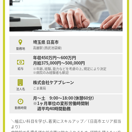
埼玉県 日高市
高麗駅 (西武池袋線)
勤務地
年収450万円～600万円
月給375,000円～500,000円
給与
※年齢、経験、能力などを考慮の上、規定により決定
※病院のみ経験者も歓迎
株式会社ケアブレーン
こま薬局
法人名
月～​土 9:00～18:00（休憩60分）
※1ヶ月単位の変形労働時間制
勤務時間
週平均40時間勤務
＼幅広い科目を学び、着実にスキルアップ／（日高市エリア担当
より）