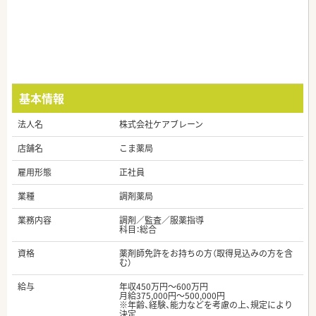
基本情報
法人名
株式会社ケアブレーン
店舗名
こま薬局
雇用形態
正社員
業種
調剤薬局
業務内容
調剤／監査／服薬指導
科目：総合
資格
薬剤師免許をお持ちの方（取得見込みの方を含
む）
給与
年収450万円～600万円
月給375,000円～500,000円
※年齢、経験、能力などを考慮の上、規定により
決定