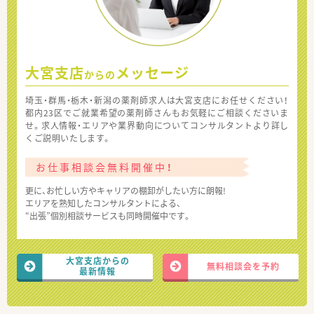
大宮支店
メッセージ
からの
埼玉・群馬・栃木・新潟の薬剤師求人は大宮支店にお任せください！
都内23区でご就業希望の薬剤師さんもお気軽にご相談くださいま
せ。求人情報・エリアや業界動向についてコンサルタントより詳し
くご説明いたします。
お仕事相談会無料開催中！
更に、お忙しい方やキャリアの棚卸がしたい方に朗報!
エリアを熟知したコンサルタントによる、
“出張”個別相談サービスも同時開催中です。
大宮支店からの
無料相談会を予約
最新情報