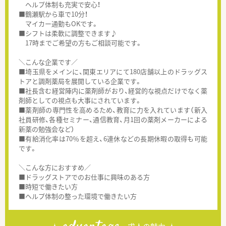
ヘルプ体制も充実で安心！
■鶴瀬駅から車で10分！
マイカー通勤もOKです。
■シフトは柔軟に調整できます♪
17時までご希望の方もご相談可能です。
＼こんな企業です／
■埼玉県をメインに、関東エリアにて180店舗以上のドラッグス
トアと調剤薬局を展開している企業です。
■社長含む経営陣内に薬剤師がおり、経営的な視点だけでなく薬
剤師としての視点も大事にされています。
■薬剤師の専門性を高めるため、教育に力を入れています（新入
社員研修、各種セミナー、通信教育、月1回の薬剤メーカーによる
新薬の勉強会など）
■有給消化率は70％を超え、6連休などの長期休暇の取得も可能
です。
＼こんな方におすすめ／
■ドラッグストアでのお仕事に興味のある方
■時短で働きたい方
■ヘルプ体制の整った環境で働きたい方