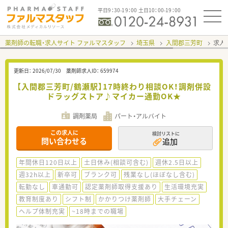
平日9：30-19：00 土日10：00-19：00
薬剤師の転職・求人サイト ファルマスタッフ
埼玉県
入間郡三芳町
求人I
更新日：
2026/07/30
薬剤師求人ID：
659974
【入間郡三芳町/鶴瀬駅】17時終わり相談OK！調剤併設
ドラッグストア♪マイカー通勤OK★
調剤薬局
パート・アルバイト
この求人に
検討リストに
問い合わせる
追加
年間休日120日以上
土日休み(相談可含む)
週休2.5日以上
週32h以上
新卒可
ブランク可
残業なし(ほぼなし含む)
転勤なし
車通勤可
認定薬剤師取得支援あり
生活環境充実
教育制度あり
シフト制
かかりつけ薬剤師
大手チェーン
ヘルプ体制充実
~18時までの職場