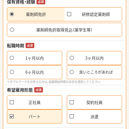
保有資格・経験
必須
薬剤師免許
研修認定薬剤師
薬剤師免許取得見込（薬学生等）
転職時期
必須
1ヶ月以内
3ヶ月以内
6ヶ月以内
良いところがあれば
※ダブルワークをお考えの方は、就業開始時期の目安を選択してください
希望雇用形態
必須
正社員
契約社員
パート
派遣