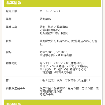
基本情報
雇用形態
パート・アルバイト
業種
調剤薬局
業務内容
調剤／監査／服薬指導
応需科目：面対応
処方箋数：20枚/日程度
資格
薬剤師免許をお持ちの方（取得見込みの方を含
む）
給与
時給2,000円～2,100円
※経験者例・スキル等考慮
勤務時間
月～土日 9:00〜19:00（休憩60分）
※1日6～7時間勤務、～17時まで相談可
※上記のうち、週4～5日勤務できる方
就業曜日・時間は応相談
休日
日祝＋就業日以外 有給休暇（法定通り）
福利厚生諸手当
厚生年金／協会健保／雇用保険／労災保険／薬
剤師賠償責任保険
時間外手当
職場情報