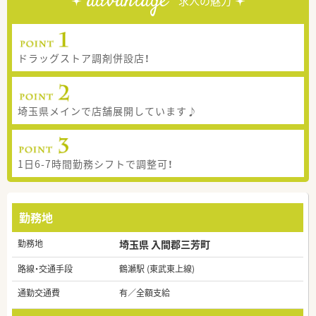
advantage
求人の魅力
ドラッグストア調剤併設店！
埼玉県メインで店舗展開しています♪
1日6-7時間勤務シフトで調整可！
勤務地
勤務地
埼玉県 入間郡三芳町
路線・交通手段
鶴瀬駅 (東武東上線)
通勤交通費
有／全額支給