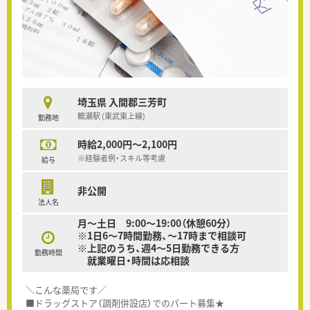
埼玉県 入間郡三芳町
鶴瀬駅 (東武東上線)
勤務地
時給2,000円～2,100円
※経験者例・スキル等考慮
給与
非公開
法人名
月～土日 9:00〜19:00（休憩60分）
※1日6～7時間勤務、～17時まで相談可
※上記のうち、週4～5日勤務できる方
勤務時間
就業曜日・時間は応相談
＼こんな薬局です／
■ドラッグストア（調剤併設店）でのパート募集★