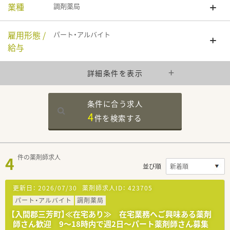
業種
調剤薬局
雇用形態 /
パート・アルバイト
給与
詳細条件を表示
条件に合う求人
4
件を
検索する
4
件の薬剤師求人
並び順
更新日：
2026/07/30
薬剤師求人ID：
423705
パート・アルバイト
調剤薬局
【入間郡三芳町】≪在宅あり≫ 在宅業務へご興味ある薬剤
師さん歓迎 9～18時内で週2日～パート薬剤師さん募集