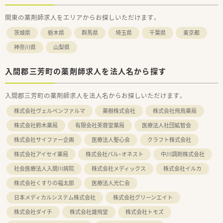
関東の薬剤師求人をエリアからお探しいただけます。
茨城県
栃木県
群馬県
埼玉県
千葉県
東京都
神奈川県
山梨県
入間郡三芳町の薬剤師求人を法人名から探す
入間郡三芳町の薬剤師求人を法人名からお探しいただけます。
株式会社ヴェルペンファルマ
薬樹株式会社
株式会社飛鳥薬局
株式会社鈴木薬局
有限会社芙蓉堂薬局
医療法人社団絋智会
株式会社サイファー企画
医療法人聖心会
クラフト株式会社
株式会社アイセイ薬局
株式会社パル・オネスト
中川調剤株式会社
社会医療法人入間川病院
株式会社メディックス
株式会社イルカ
株式会社くすりの福太郎
医療法人光仁会
日本メディカルシステム株式会社
株式会社グリーンエイト
株式会社ダイチ
株式会社雄飛堂
株式会社トモズ