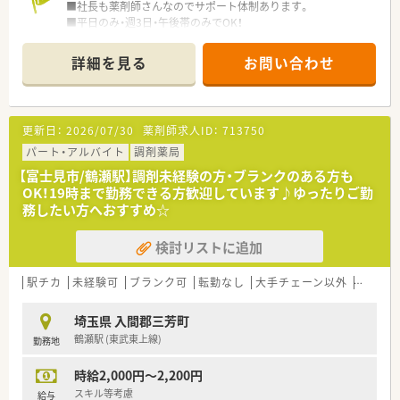
■社長も薬剤師さんなのでサポート体制あります。
■平日のみ・週3日・午後帯のみでOK！
嬉しい土日祝休みです♪
詳細を見る
お問い合わせ
更新日：
2026/07/30
薬剤師求人ID：
713750
パート・アルバイト
調剤薬局
【富士見市/鶴瀬駅】調剤未経験の方・ブランクのある方も
OK！19時まで勤務できる方歓迎しています♪ゆったりご勤
務したい方へおすすめ☆
検討リストに追加
駅チカ
未経験可
ブランク可
転勤なし
大手チェーン以外
ヘルプ
埼玉県 入間郡三芳町
鶴瀬駅 (東武東上線)
勤務地
時給2,000円～2,200円
スキル等考慮
給与