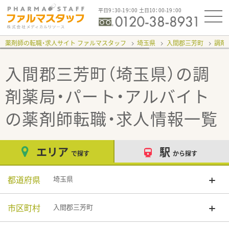
平日9：30-19：00 土日10：00-19：00
薬剤師の転職・求人サイト ファルマスタッフ
埼玉県
入間郡三芳町
調剤
入間郡三芳町（埼玉県）の調
剤薬局・パート・アルバイト
の薬剤師転職・求人情報一覧
エリア
駅
で探す
から探す
都道府県
埼玉県
市区町村
入間郡三芳町