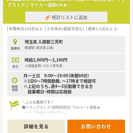
グストア♪マイカー通勤OK★
検討リストに追加
年間休日120日以上
土日休み(相談可含む)
週休2.5日以上
週32h以
埼玉県 入間郡三芳町
鶴瀬駅 (東武東上線)
勤務地
時給2,000円～2,100円
※経験者例・スキル等考慮
給与
月～土日 9:00〜19:00（休憩60分）
※1日6～7時間勤務、～17時まで相談可
※上記のうち、週4～5日勤務できる方
勤務
時間
就業曜日・時間は応相談
＼こんな薬局です／
■ドラッグストア（調剤併設店）でのパート募集★
ヘルプ体制も充実で安心！
■鶴瀬駅から車で10分！
マイカー通勤もOKです。
詳細を見る
お問い合わせ
■シフトは柔軟に調整できます♪