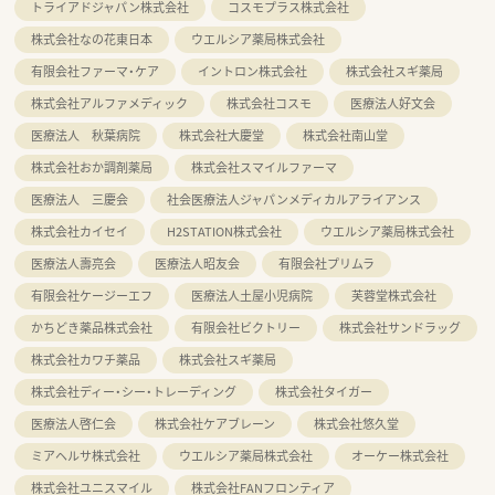
トライアドジャパン株式会社
コスモプラス株式会社
株式会社なの花東日本
ウエルシア薬局株式会社
有限会社ファーマ・ケア
イントロン株式会社
株式会社スギ薬局
株式会社アルファメディック
株式会社コスモ
医療法人好文会
医療法人 秋葉病院
株式会社大慶堂
株式会社南山堂
株式会社おか調剤薬局
株式会社スマイルファーマ
医療法人 三慶会
社会医療法人ジャパンメディカルアライアンス
株式会社カイセイ
H2STATION株式会社
ウエルシア薬局株式会社
医療法人壽亮会
医療法人昭友会
有限会社プリムラ
有限会社ケージーエフ
医療法人土屋小児病院
芙蓉堂株式会社
かちどき薬品株式会社
有限会社ビクトリー
株式会社サンドラッグ
株式会社カワチ薬品
株式会社スギ薬局
株式会社ディー・シー・トレーディング
株式会社タイガー
医療法人啓仁会
株式会社ケアブレーン
株式会社悠久堂
ミアヘルサ株式会社
ウエルシア薬局株式会社
オーケー株式会社
株式会社ユニスマイル
株式会社FANフロンティア