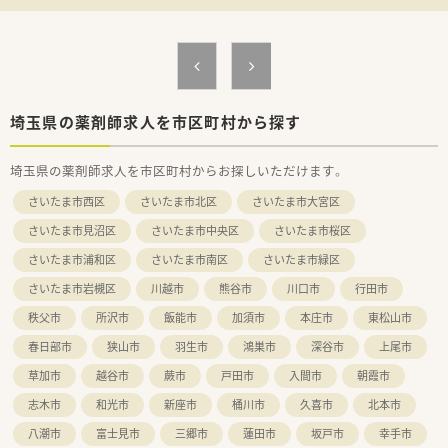
埼玉県の薬剤師求人を市区町村から探す
埼玉県の薬剤師求人を市区町村からお探しいただけます。
さいたま市西区
さいたま市北区
さいたま市大宮区
さいたま市見沼区
さいたま市中央区
さいたま市桜区
さいたま市浦和区
さいたま市南区
さいたま市緑区
さいたま市岩槻区
川越市
熊谷市
川口市
行田市
秩父市
所沢市
飯能市
加須市
本庄市
東松山市
春日部市
狭山市
羽生市
鴻巣市
深谷市
上尾市
草加市
越谷市
蕨市
戸田市
入間市
朝霞市
志木市
和光市
新座市
桶川市
久喜市
北本市
八潮市
富士見市
三郷市
蓮田市
坂戸市
幸手市