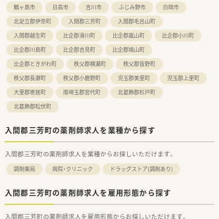
鶴ヶ島市
日高市
吉川市
ふじみ野市
白岡市
北足立郡伊奈町
入間郡三芳町
入間郡毛呂山町
入間郡越生町
比企郡滑川町
比企郡嵐山町
比企郡小川町
比企郡川島町
比企郡吉見町
比企郡鳩山町
比企郡ときがわ町
秩父郡横瀬町
秩父郡皆野町
秩父郡長瀞町
秩父郡小鹿野町
児玉郡美里町
児玉郡上里町
大里郡寄居町
南埼玉郡宮代町
北葛飾郡杉戸町
北葛飾郡松伏町
入間郡三芳町の薬剤師求人を業種から探す
入間郡三芳町の薬剤師求人を業種からお探しいただけます。
調剤薬局
病院・クリニック
ドラッグストア(調剤あり)
入間郡三芳町の薬剤師求人を雇用形態から探す
入間郡三芳町の薬剤師求人を雇用形態からお探しいただけます。