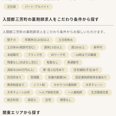
正社員
パート・アルバイト
入間郡三芳町の薬剤師求人をこだわり条件から探す
入間郡三芳町の薬剤師求人をこだわり条件からお探しいただけます。
駅チカ
年間休日120日以上
土日祝休み
土日休み(相談可含む)
週休2.5日以上
週32h以上
新卒可
未経験可
ブランク可
Ｗワーク可
~18時までの職場
残業なし(ほぼなし含む)
転勤なし
車通勤可
高給与(600万円以上)
寮・借上社宅あり
住宅補助(手当)あり
託児所あり
管理職
扶養内勤務OK
認定薬剤師取得支援あり
教育制度あり
シフト制
かかりつけ薬剤師
大手チェーン
大手チェーン以外
ヘルプ体制充実
一人薬剤師
生活環境充実
総合科目
高収入
在宅
積雪なし
関東エリアから探す