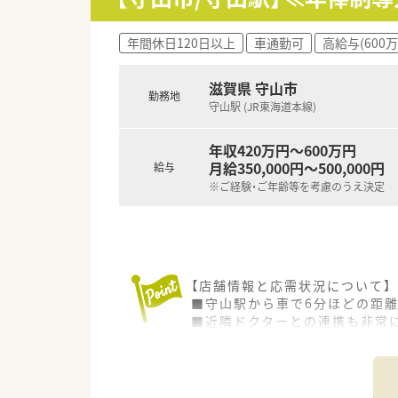
■近隣の系列店舗との間で医薬
【こんな方が活躍中】
年間休日120日以上
車通勤可
高給与(600
■小児科の専門スキルを磨きた
■忙しい状況でもスタッフ同士
滋賀県 守山市
■法人の資格取得支援制度など
勤務地
守山駅 (JR東海道本線)
年収420万円～600万円
月給350,000円～500,000円
給与
※ご経験・ご年齢等を考慮のうえ決定
【店舗情報と応需状況について】
■守山駅から車で6分ほどの距離
■近隣ドクターとの連携も非常
■正確な勤務者数については別
【募集背景と求める人物像につい
■地域密着の医療サービスをさ