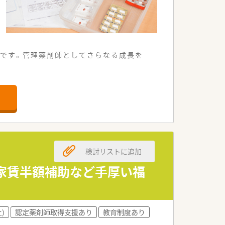
です。管理薬剤師としてさらなる成長を
ることが可能な環境です。
き合うことが可能です。
業務に取り組めます。
検討リストに追加
選考を進めています。
だける方を歓迎します。
、家賃半額補助など手厚い福
方に最適な職場です。
せ成長を続けています。
)
認定薬剤師取得支援あり
教育制度あり
に専念できる環境です。