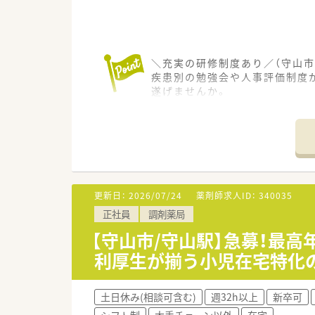
＼充実の研修制度あり／（守山市
疾患別の勉強会や人事評価制度
遂げませんか。
＊------------------------------
【店舗情報と応需状況について】
■JR東海道本線の守山駅から車
■処方箋は小児科をメインに1日
■薬剤師1名体制の小規模な店
更新日：
2026/07/24
薬剤師求人ID：
340035
【募集背景と求める人物像につい
正社員
調剤薬局
■管理薬剤師候補として即戦力
■調剤の実務経験がある方を求
【守山市/守山駅】急募！最高
■患者様とのコミュニケーショ
利厚生が揃う小児在宅特化
【法人特徴について】
■大阪府に本社を置く大手チェ
土日休み(相談可含む)
週32h以上
新卒可
■処方箋入力のセンター化など、
シフト制
大手チェーン以外
在宅