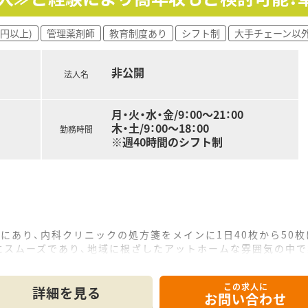
品の在庫を融通し合うなど、ブロック全体で連携して業務を進め
万円以上)
管理薬剤師
教育制度あり
シフト制
大手チェーン以
い方や、子育て経験を活かして働きたいと考えている方が活躍し
で声を掛け合い、チームワークで乗り越えることにやりがいを感
非公開
を活用し、認定薬剤師の資格を取るなど、向上心を持って働く方
法人名
月・火・水・金/9：00～21：00
木・土/9：00～18：00
勤務時間
※週40時間のシフト制
にあり、内科クリニックの処方箋をメインに1日40枚から50
にスムーズであり、地域に根ざしたアットホームな雰囲気の中で
途確認が必要ですが、一人ひとりの患者様と丁寧に向き合いなが
この求人に
て】
詳細を見る
お問い合わせ
らに強化するため、将来的に管理薬剤師として店舗運営を担って