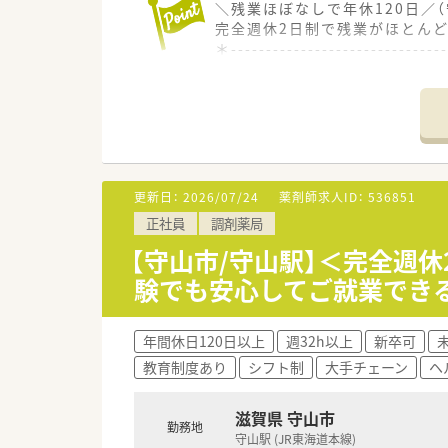
＼残業ほぼなしで年休120日／
完全週休2日制で残業がほとん
＊------------------------------
【店舗情報と応需状況について】
■JR東海道本線の守山駅からバ
■応需科目は小児科と在宅業務
■処方箋枚数は1日に30～40
【募集背景と求める人物像につい
更新日：
2026/07/24
薬剤師求人ID：
536851
■今後のさらなる新規出店計画
正社員
調剤薬局
■小児在宅医療に対して高い関
■在宅業務や配達業務において
【守山市/守山駅】＜完全週
験でも安心してご就業でき
【法人特徴について】
■滋賀県を中心に複数店舗を展
■代表は40代後半の男性薬剤
年間休日120日以上
週32h以上
新卒可
■ドクターからの評判が大変良
教育制度あり
シフト制
大手チェーン
ヘ
【想定される業務内容】
■小児保健医療センターから応
滋賀県 守山市
勤務地
■クリーンベンチを使用して無
守山駅 (JR東海道本線)