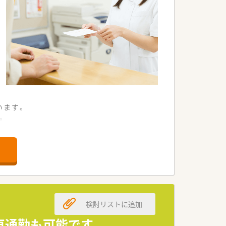
業務を担当します。
います。
。
ています。
求めています。
迎します。
募集します。
検討リストに追加
します。
められます。
車通勤も可能です。