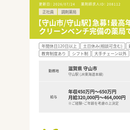
更新日：
2026/07/24
薬剤師求人ID：
208112
【募集背景と求める人物像につい
正社員
調剤薬局
■今後の複数店舗の開局予定や
■小児在宅医療に対して強い興
【守山市/守山駅】急募！最高
■在宅業務での配達などで車の
クリーンベンチ完備の薬局
【法人特徴について】
■滋賀県を中心に店舗を展開し
年間休日120日以上
土日休み(相談可含む)
■元MRの代表自らが現場に立
教育制度あり
シフト制
大手チェーン以外
■小児科の医療センターに勤務
【想定される業務内容】
滋賀県 守山市
勤務地
■門前の小児科クリニックから
守山駅 (JR東海道本線)
■完備されている無菌調剤室（
■車を運転して患者様の居宅な
年収450万円～650万円
月給320,000円～464,000円
給与
※ご経験・ご年齢を考慮の上決定