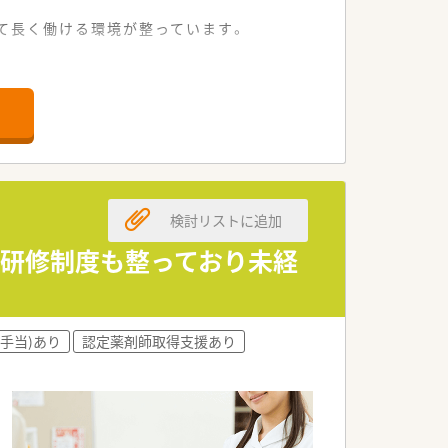
て長く働ける環境が整っています。
で快適です。
受け付けています。
できます。
長できる方を歓迎します。
検討リストに追加
り組める方を求めます。
運転できる方を募ります。
◎研修制度も整っており未経
理念を掲げています。
当しています。
手当)あり
認定薬剤師取得支援あり
る法人です。
の外来業務を行います。
業務に携わります。