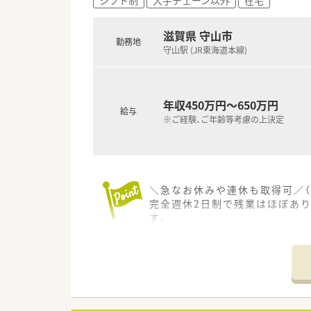
■調剤売上の比率向上を目指す
滋賀県 守山市
勤務地
守山駅 (JR東海道本線)
年収450万円～650万円
給与
※ご経験、ご年齢等考慮の上決定
＼急なお休みや連休も取得可／（
完全週休2日制で残業はほぼあ
す。
＊------------------------------
【店舗情報と応需状況について】
■JR東海道本線の守山駅から車
■応需科目は小児科が中心であ
■処方箋枚数は1日平均60枚ほ