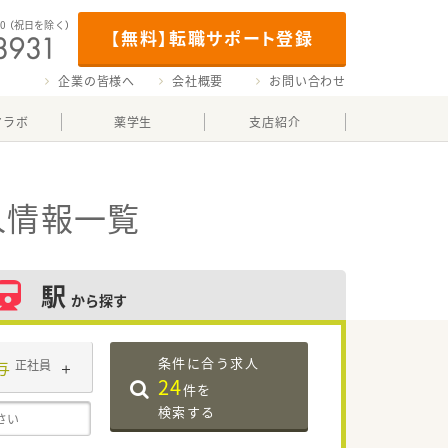
00
（祝日を除く）
【無料】転職サポート登録
企業の皆様へ
会社概要
お問い合わせ
マラボ
薬学生
支店紹介
人情報一覧
駅
から探す
条件に合う求人
与
正社員
24
件を
検索する