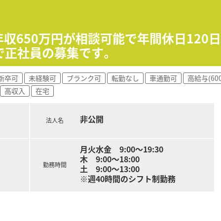
て】
事業拡大を見据えた体制強化のための増員であり、会社の成長を
味や関心を持ち、患者様とそのご家族を支えたいという熱意のあ
年収650万円が相談可能で年間休日120
運転が必須となるため、普通自動車運転免許を保有して実際に
で正社員の募集です。
ており、重度の障害を持つ子どもたちやそのご家族にお薬を届
新卒可
未経験可
ブランク可
転勤なし
車通勤可
高給与(60
って小児在宅をメインに担当しており、社内の風通しが良く非常
高収入
在宅
していた医師から開局の声が掛かるほど、地域社会や医療従事
非公開
受け付ける処方箋に基づき、正確な調剤や適切な監査、丁寧な服
法人名
クリーンベンチ）を活用して、小児在宅医療に必要となる高度な
どへお薬の配達を行い、ご家族の不安に寄り添いながら在宅での
月火水金 9:00～19:30
木 9:00～18:00
勤務時間
土 9:00～13:00
※週40時間のシフト制勤務