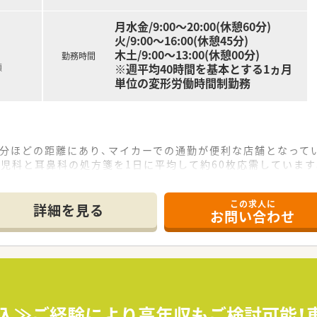
の自宅へ車で向かい、お薬の配達や専門的な居宅療養管理指導の
月水金/9:00～20:00(休憩60分)
火/9:00～16:00(休憩45分)
木土/9:00～13:00(休憩00分)
勤務時間
※週平均40時間を基本とする1ヵ月
額
単位の変形労働時間制勤務
0分ほどの距離にあり、マイカーでの通勤が便利な店舗となって
児科と耳鼻科の処方箋を1日に平均して約60枚応需しています
としており、ブロック内の店舗と連携を取りながら業務にあたっ
この求人に
て】
詳細を見る
お問い合わせ
指した増員募集であり、薬局を一緒に盛り立てていただける方を
に興味があり、お子様や保護者の方に丁寧な対応ができる方を歓
忙な時間帯でも周囲のスタッフと協力して業務に取り組める方を
となり、調剤、監査、服薬指導といった一連の薬剤師業務を担当
方の不安な気持ちに寄り添った、丁寧な服薬指導を行うことが求
導入≫ご経験により高年収もご検討可能！