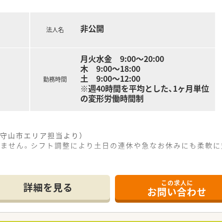
経営方針を掲げており、薬剤師の専門性を発揮できる場を積極的
非公開
法人名
月火水金 9:00〜20:00
木 9:00〜18:00
土 9:00〜12:00
勤務時間
※週40時間を平均とした、1ヶ月単位
の変形労働時間制
守山市エリア担当より）
りません。シフト調整により土日の連休や急なお休みにも柔軟に
------------＊
この求人に
詳細を見る
お問い合わせ
で10分ほどの場所に位置しており、門前のクリニックと密に連
り、同時に地域でも専門性の高い小児在宅医療へ積極的に取り組
どとなっており、複数の薬剤師と事務スタッフがチームワーク良