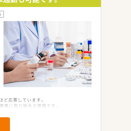
ます。
外
ています。
じる方が活躍中です。
が活躍しています。
枚ほど応需しています。
業務に取り組める環境です。
ら服薬指導が行えます。
くださる方を募集中です。