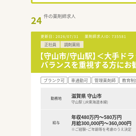
件の薬剤師求人
24
更新日：
2026/07/31
薬剤師求人ID：
735581
正社員
調剤薬局
【守山市/守山駅】＜大手ド
バランスを重視する方にお
ブランク可
車通勤可
管理薬剤師
教育制
滋賀県 守山市
勤務地
守山駅 (JR東海道本線)
年収480万円～580万円
月給300,000円～360,000円
給与
※ご経験・ご年齢等を考慮のうえ決定