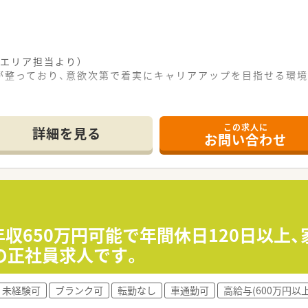
エリア担当より）
が整っており、意欲次第で着実にキャリアアップを目指せる環境
------------＊
この求人に
詳細を見る
お問い合わせ
で10分ほどの場所に位置しており、通勤には自家用車を利用す
平均20枚ほど応需しており、一人ひとりの患者様と丁寧に向
舗ですが、近隣クリニックとの関係も良好で、落ち着いた環境で
て】
となる方を急募しており、早期に入社が可能な方は特に優先して
めており、特に管理職として店舗運営に意欲的に取り組んでいた
年収650万円可能で年間休日120日以上
ンを大切にし、地域に根ざした健康相談の窓口として活躍したい
の正社員求人です。
ーンであり、近年は調剤併設型店舗や病院門前への出店を加速さ
未経験可
ブランク可
転勤なし
車通勤可
高給与(600万円以上
ITシステムを活用した業務効率化を推進し、薬剤師が対人業務