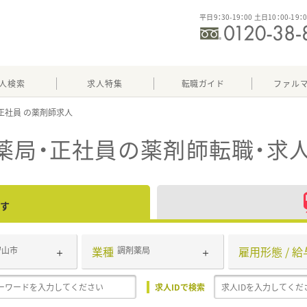
平日9：30-19：00 土日10：00-19：
人検索
求人特集
転職ガイド
ファル
正社員
薬局・正社員
の薬剤師転職・求
す
業種
雇用形態 / 給
守山市
調剤薬局
求人IDで検索