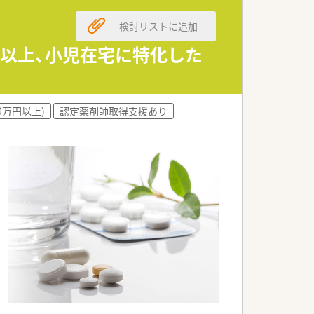
検討リストに追加
支えてくれる方を募集します。
る方を求めています。
日以上、小児在宅に特化した
運転ができる方を歓迎します。
けるという理念を掲げています。
0万円以上)
認定薬剤師取得支援あり
にクリーンな経営スタイルです。
者から厚い信頼を得ています。
薬指導の業務を行います。
調剤業務にも携わります。
服薬管理指導を担います。