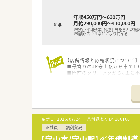
■重度の障害を持つ子どもたち
年収450万円～630万円
月給290,000円～410,000円
給与
※想定・平均残業、各種手当を含んだ総
※経験・スキルなどにより異なる
【店舗情報と応需状況について】
■最寄りのJR守山駅から車で1
■門前のクリニックから、主に小
■薬剤師は常時2名体制を基本
【募集背景と求める人物像につい
■今後のさらなる体制強化を目
■小児科領域の調剤・服薬指導
■チームワークを大切にし、多
更新日：
2026/07/24
薬剤師求人ID：
166166
【想定される業務内容】
正社員
調剤薬局
■小児科・耳鼻科の処方箋が中心
■特に、お子様やその保護者の
【守山市/守山駅】≪年俸制