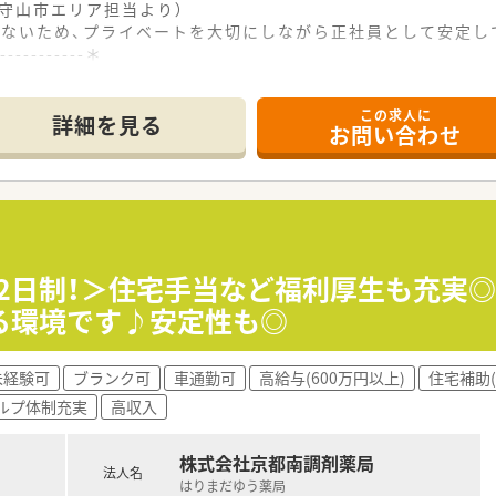
（守山市エリア担当より）
どないため、プライベートを大切にしながら正社員として安定し
------------＊
この求人に
スで10分ほどの場所に立地しており、マイカーでの通勤も可能
詳細を見る
お問い合わせ
が中心で、地域の小児保健医療センターからの処方箋をメインに
枚程度と比較的落ち着いており、患者様一人ひとりに丁寧に対応
て】
を見据えた組織体制強化のための増員募集であり、会社と共に成
心と熱意を持ち、お薬を届ける業務に主体性と責任感を持って取
車の運転が必須となるため、普通自動車運転免許を保有し実際に
休2日制！＞住宅手当など福利厚生も充実
る環境です♪安定性も◎
開しており、重度の障害を持つ子どもたちとそのご家族を支える
師で、自らも積極的に現場へ立ち小児在宅業務をメインに深く担
未経験可
ブランク可
車通勤可
高給与(600万円以上)
住宅補助(
く、将来的に全都道府県への出店を目指している非常に勢いのあ
ルプ体制充実
高収入
需する処方箋に基づき、正確な調剤や監査、丁寧な服薬指導など
株式会社京都南調剤薬局
菌調剤を行うなど、小児在宅医療における高度で専門的な薬剤師
法人名
はりまだゆう薬局