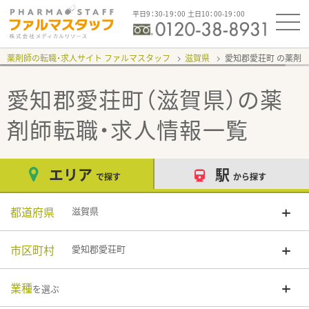
平日9：30-19：00 土日10：00-19：00
薬剤師の転職・求人サイト ファルマスタッフ
滋賀県
愛知郡愛荘町
愛知郡愛荘町（滋賀県）
の薬
剤師転職・求人情報一覧
エリア
駅
で探す
から探す
都道府県
滋賀県
市区町村
愛知郡愛荘町
業種
を選ぶ