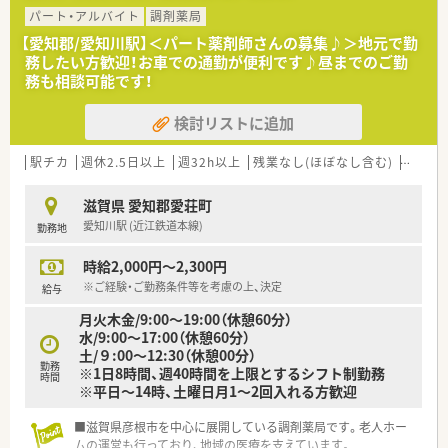
として活躍いただける方を募集します
パート・アルバイト
調剤薬局
■地域に密着した薬局のため、患者様一人ひとりに寄り添ったコ
【愛知郡/愛知川駅】＜パート薬剤師さんの募集♪＞地元で勤
ミュニケーションを大切にできる方を歓迎します
務したい方歓迎！お車での通勤が便利です♪昼までのご勤
■幅広い処方箋に触れる機会が多いため、ご自身の経験を活かし
務も相談可能です！
スキルアップしたいという意欲のある方に最適です
検討リストに追加
【求人情報について】
■滋賀県内を中心に店舗展開しているため、転居を伴う異動がな
く、地元で長くキャリアを築いていけます
駅チカ
週休2.5日以上
週32h以上
残業なし(ほぼなし含む)
転勤な
■ご自身のこれまでの経験や能力をしっかりと評価し、最大で年
収600万円の提示も可能な求人です
滋賀県 愛知郡愛荘町
愛知川駅 (近江鉄道本線)
勤務地
【職場環境と雰囲気】
■地域の皆様に信頼されるかかりつけ薬局として、患者様一人ひ
時給2,000円～2,300円
とりと真摯に向き合う温かい雰囲気があります
■スタッフ同士が日頃から積極的にコミュニケーションを取り、
※ご経験・ご勤務条件等を考慮の上、決定
給与
協力し合える風通しの良い職場環境が自慢です
月火木金/9:00～19:00（休憩60分）
水/9:00～17:00（休憩60分）
土/９:00～12:30（休憩00分）
勤務
※1日8時間、週40時間を上限とするシフト制勤務
時間
※平日～14時、土曜日月1～2回入れる方歓迎
■滋賀県彦根市を中心に展開している調剤薬局です。老人ホー
ムの運営も行っており、地域の医療を支えています。