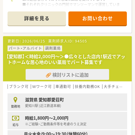
■それぞれクリニックの門前でマンツーマンで運営していま
す。ドミナント展開しておりますので、幅広い経験を積みたいと
いう方には、複数の店舗で経験を積んでいただくことも可能で
詳細を見る
お問い合わせ
す。
■近隣医院より整形外科の処方箋をメインに応需しておりま
す。
更新日：
2026/06/25
薬剤師求人ID：
94505
パート・アルバイト
調剤薬局
【愛知郡】＜時給2,000円～＞●広々とした店内！駅近でアッ
トホームな居心地のいい薬局でパート募集です
検討リストに追加
ブランク可
Ｗワーク可
車通勤可
扶養内勤務OK
大手チェーン以外
滋賀県 愛知郡愛荘町
愛知川駅 (近江鉄道本線)
勤務地
時給1,800円～2,000円
※ご経験・ご勤務条件等を考慮のうえ決定
給与
月火水金/9:00～19:30（休憩60分）