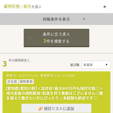
雇用形態 / 給与
を選ぶ
詳細条件を表示
条件に合う求人
3
件を
検索する
3
件の薬剤師求人
並び順
更新日：
2026/07/24
薬剤師求人ID：
452808
正社員
調剤薬局
【愛知郡/愛知川駅】＜高年収！最大600万円も検討可能◎＞
地元密着の調剤薬局！転居を伴う異動はございません◎腰
を据えて働きたい方にぴったり♪未経験も歓迎です◎
検討リストに追加