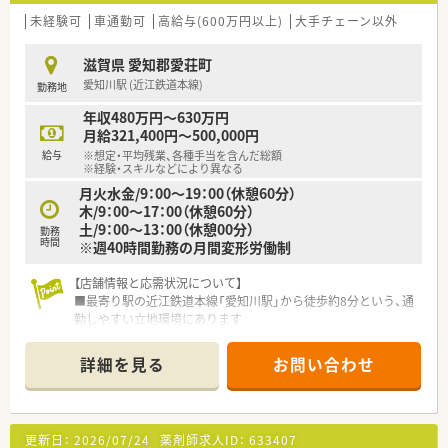
未経験可
車通勤可
高給与(600万円以上)
大手チェーン以外
滋賀県 愛知郡愛荘町
愛知川駅 (近江鉄道本線)
勤務地
年収480万円～630万円
月給321,400円～500,000円
給与
※想定・平均残業、各種手当を含んだ総額
※経験・スキルなどにより異なる
月火水金/9：00～19：00（休憩60分）
木/9：00～17：00（休憩60分）
土/9：00～13：00（休憩00分）
勤務
時間
※週40時間勤務の月間変形労働制
【店舗情報と応需状況について】
■最寄り駅の近江鉄道本線「愛知川駅」から徒歩約8分という、通
勤しやすい立地環境にあります
■内科や小児科、整形外科など多様な科目を応需しており、1日
の処方箋枚数は平均80枚ほどです
詳細を見る
お問い合わせ
■薬剤師3名と医療事務が複数名体制で、協力しながら日々の業
務に取り組んでいる職場です
【募集背景と求める人物像について】
更新日：
2026/07/24
薬剤師求人ID：
633407
■今後のさらなるサービス向上と体制強化のため、新たに正社員