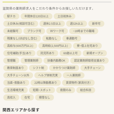
滋賀県の薬剤師求人をこだわり条件からお探しいただけます。
駅チカ
年間休日120日以上
土日祝休み
土日休み(相談可含む)
週休2.5日以上
週32h以上
新卒可
未経験可
ブランク可
Ｗワーク可
~18時までの職場
残業なし(ほぼなし含む)
転勤なし
車通勤可
高給与(600万円以上)
高時給(2,500円以上)
寮・借上社宅あり
住宅補助(手当)あり
託児所あり
60歳以上可
新規オープン
管理職
管理薬剤師
扶養内勤務OK
認定薬剤師取得支援あり
教育制度あり
シフト制
かかりつけ薬剤師
大手チェーン
大手チェーン以外
ヘルプ体制充実
一人薬剤師
当直・夜勤あり
22時以降勤務あり
賃貸物件（家具付き）
生活環境充実
短期・スポット
夜間のみ
総合科目
高収入
在宅
積雪なし
関西エリアから探す