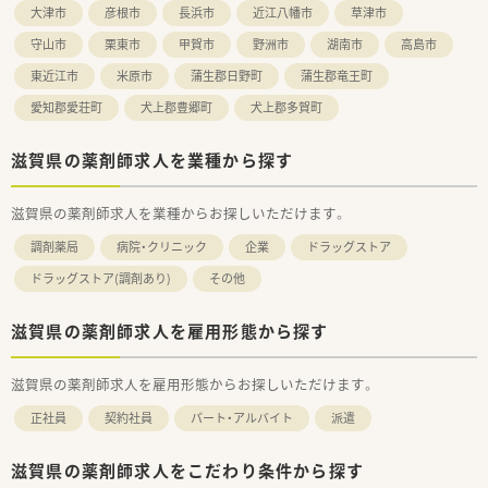
大津市
彦根市
長浜市
近江八幡市
草津市
守山市
栗東市
甲賀市
野洲市
湖南市
高島市
東近江市
米原市
蒲生郡日野町
蒲生郡竜王町
愛知郡愛荘町
犬上郡豊郷町
犬上郡多賀町
滋賀県の薬剤師求人を業種から探す
滋賀県の薬剤師求人を業種からお探しいただけます。
調剤薬局
病院・クリニック
企業
ドラッグストア
ドラッグストア(調剤あり)
その他
滋賀県の薬剤師求人を雇用形態から探す
滋賀県の薬剤師求人を雇用形態からお探しいただけます。
正社員
契約社員
パート・アルバイト
派遣
滋賀県の薬剤師求人をこだわり条件から探す