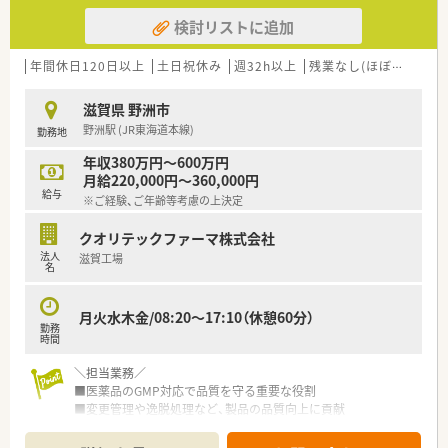
検討リストに追加
年間休日120日以上
土日祝休み
週32h以上
残業なし(ほぼなし含む)
滋賀県 野洲市
野洲駅 (JR東海道本線)
勤務地
年収380万円～600万円
月給220,000円～360,000円
給与
※ご経験、ご年齢等考慮の上決定
クオリテックファーマ株式会社
法人
滋賀工場
名
月火水木金/08:20～17:10（休憩60分）
勤務
時間
＼担当業務／
■医薬品のGMP対応で品質を守る重要な役割
■変更管理や逸脱処理など、製品の品質向上に貢献
■クレーム対応や業許可対応を通じて、信頼性の高い製品を提供
■SOP管理やベンダー管理を通じて、業務の効率化を実現