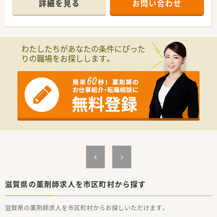
詳細を見る
お問い合わせ
■製品品質の調査・レビューで、品質改善に貢献
■出荷判定や出荷管理を担当し、安心安全な製品提供
■監査対応を通じて、業界基準を守り企業の信頼性を支える
＼こんな企業です／
わたしたちがあなたの条件にぴった
■「ひとづくり」「ものづくり」を通して社員と企業の変革・成長
りの職場をお探しします。
を実現し、人々の健康と豊かな生活に貢献しています。
■創業以来、受託メーカーとして確固たる地位を築き上げてきま
した。
■社員一人ひとりのスキルアップを支援する教育プログラムに
特に力を入れています。
配属先研修、設備機器運用研修など、さまざまなカリキュラム
を実施。
微生物や防虫、異物の基本的知識などから、服装・機器の扱い
などのオペレーション面までGMPに則った教育訓練が行われて
います。
誰がどのような研修を受けたかを確認・把握するため教育研修
用データベースもシステム化されています。
滋賀県の薬剤師求人を市区町村から探す
滋賀県の薬剤師求人を市区町村からお探しいただけます。