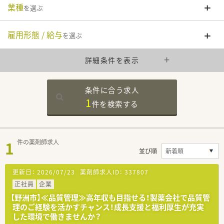
業種
を選ぶ
雇用形態 / 給与
を選ぶ
詳細条件を表示
条件に合う求人
1
件を
検索する
1
件の薬剤師求人
並び順
更新日：
2026/07/23
薬剤師求人ID：
337807
正社員
企業
【野洲市】≪品質管理≫高年収も目指せる！製薬会社で品質管
理のご経験を活かすチャンス！成長支援と福利厚生が充実
した環境で働きませんか？