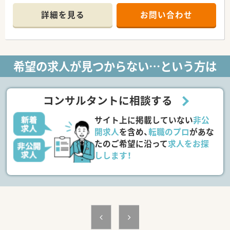
■伊東温泉という立地を活かし、院内の施設内に温泉が引かれて
おり、福利厚生や療養環境に活用されています。
詳細を見る
お問い合わせ
■災害拠点病院として 屋上ヘリポートを備え、大規模災害時に
はDMAT（災害派遣医療チーム）が出動できる体制を整えていま
す。
■地域医療支援病院としての近隣の医療機関と連携を図ってい
ます。
希望の求人が見つからない…という方は
■地域医療振興協会が市と協力して運営しており、教育体制が整
っています。
■東京ベイ・浦安市川医療センターなどの有名病院とも連携して
おり、活気ある医療体制の維持に努めています。
コンサルタントに相談する
≪業務内容≫
サイト上に掲載していない
非公
■調剤業務（外来は院外処方）
■注射調剤業務
開求人
を含め、
転職のプロ
があな
■抗がん剤混合調製
たのご希望に沿って
求人をお探
■薬剤管理指導業務（病棟での服薬指導）
しします！
■ＤＩ業務
■医薬品在庫管理業務
■薬物血中濃度モニタリング（TDM）
■製剤業務
■病棟業務（病棟カンファレンスへ参加）
■チーム医療（ICTチーム、褥瘡対策チーム等）
≪おすすめポイント≫