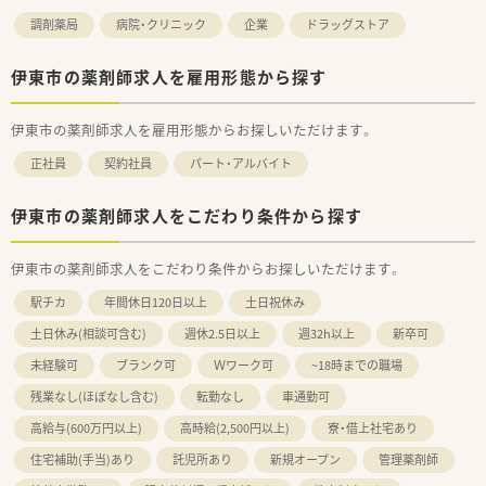
調剤薬局
病院・クリニック
企業
ドラッグストア
伊東市の薬剤師求人を雇用形態から探す
伊東市の薬剤師求人を雇用形態からお探しいただけます。
正社員
契約社員
パート・アルバイト
伊東市の薬剤師求人をこだわり条件から探す
伊東市の薬剤師求人をこだわり条件からお探しいただけます。
駅チカ
年間休日120日以上
土日祝休み
土日休み(相談可含む)
週休2.5日以上
週32h以上
新卒可
未経験可
ブランク可
Ｗワーク可
~18時までの職場
残業なし(ほぼなし含む)
転勤なし
車通勤可
高給与(600万円以上)
高時給(2,500円以上)
寮・借上社宅あり
住宅補助(手当)あり
託児所あり
新規オープン
管理薬剤師