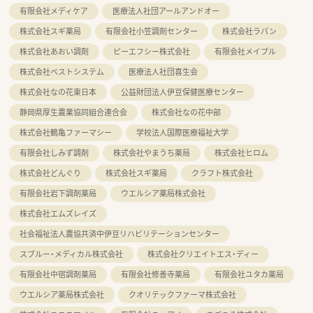
有限会社メディケア
医療法人社団アールアンドオー
株式会社スギ薬局
有限会社小笠調剤センター
株式会社ラパン
株式会社あおい調剤
ピーエフシー株式会社
有限会社メイプル
株式会社ベストシステム
医療法人社団喜生会
株式会社なの花東日本
公益財団法人伊豆保健医療センター
静岡県厚生農業協同組合連合会
株式会社なの花中部
株式会社鶴亀ファーマシー
学校法人国際医療福祉大学
有限会社しみず調剤
株式会社やまうち薬局
株式会社ヒロム
株式会社どんぐり
株式会社スギ薬局
クラフト株式会社
有限会社岩下調剤薬局
ウエルシア薬局株式会社
株式会社エムズレイズ
社会福祉法人農協共済中伊豆リハビリテーションセンター
スブルー・メディカル株式会社
株式会社クリエイトエス・ディー
有限会社中宿調剤薬局
有限会社修善寺薬局
有限会社ユタカ薬局
ウエルシア薬局株式会社
クオリテックファーマ株式会社