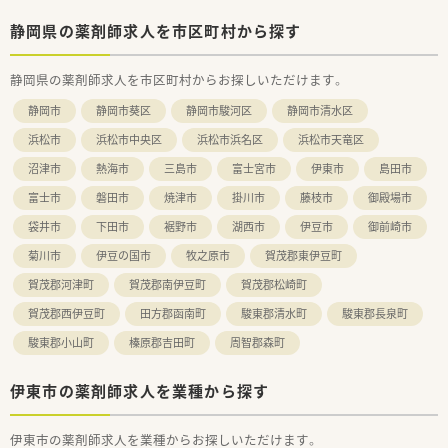
■軽度から重度まで複数の疾患に対応する総合病院です。
■幅広い業務内容を薬剤師1年目からでも携われる環境です。
静岡県の薬剤師求人を市区町村から探す
■地域医療振興協会が運営している病院のため、グループ病院と
の連携や教育体制が整っています。
■院内に職員用の温泉施設があるなど特色ある福利厚生も魅力
静岡県の薬剤師求人を市区町村からお探しいただけます。
です。
静岡市
静岡市葵区
静岡市駿河区
静岡市清水区
■院内託児所の利用も可能です。女性が働きやすい職場環境づ
くりに努めています。
浜松市
浜松市中央区
浜松市浜名区
浜松市天竜区
沼津市
熱海市
三島市
富士宮市
伊東市
島田市
富士市
磐田市
焼津市
掛川市
藤枝市
御殿場市
袋井市
下田市
裾野市
湖西市
伊豆市
御前崎市
菊川市
伊豆の国市
牧之原市
賀茂郡東伊豆町
賀茂郡河津町
賀茂郡南伊豆町
賀茂郡松崎町
賀茂郡西伊豆町
田方郡函南町
駿東郡清水町
駿東郡長泉町
駿東郡小山町
榛原郡吉田町
周智郡森町
伊東市の薬剤師求人を業種から探す
伊東市の薬剤師求人を業種からお探しいただけます。