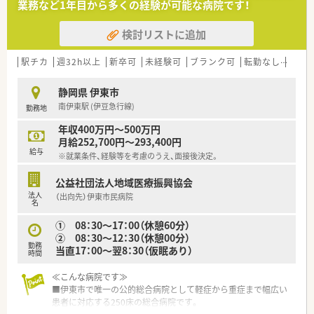
業務など1年目から多くの経験が可能な病院です！
検討リストに追加
駅チカ
週32h以上
新卒可
未経験可
ブランク可
転勤なし
車通
静岡県 伊東市
南伊東駅 (伊豆急行線)
勤務地
年収400万円～500万円
月給252,700円～293,400円
給与
※就業条件、経験等を考慮のうえ、面接後決定。
公益社団法人地域医療振興協会
法人
（出向先）伊東市民病院
名
① 08：30～17：00（休憩60分）
② 08：30～12：30（休憩00分）
勤務
当直17：00～翌8：30（仮眠あり）
時間
≪こんな病院です≫
■伊東市で唯一の公的総合病院として軽症から重症まで幅広い
患者に対応する250床の総合病院です。