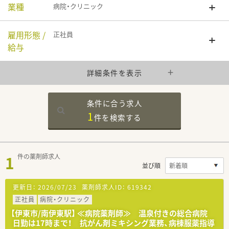
業種
病院・クリニック
雇用形態 /
正社員
給与
詳細条件を表示
条件に合う求人
1
件を
検索する
1
件の薬剤師求人
並び順
更新日：
2026/07/23
薬剤師求人ID：
619342
正社員
病院・クリニック
【伊東市/南伊東駅】 ≪病院薬剤師≫ 温泉付きの総合病院
日勤は17時まで！ 抗がん剤ミキシング業務、病棟服薬指導