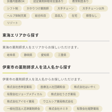
扶養内勤務OK
認定薬剤師取得支援あり
教育制度あり
シフト制
かかりつけ薬剤師
大手チェーン
大手チェーン以外
ヘルプ体制充実
総合科目
高収入
在宅
積雪なし
リゾート
東海エリアから探す
東海の薬剤師求人をエリアからお探しいただけます。
岐阜県
静岡県
愛知県
三重県
伊東市の薬剤師求人を法人名から探す
伊東市の薬剤師求人を法人名からお探しいただけます。
株式会社杏林堂薬局
医療法人社団親和会
株式会社はいやく
有限会社ジョーブメディカル
株式会社うさぎ薬局
株式会社アイセイ薬局
ウエルシア薬局株式会社
一般社団法人沼津薬剤師会
株式会社ホミネ
有限会社堀野薬局