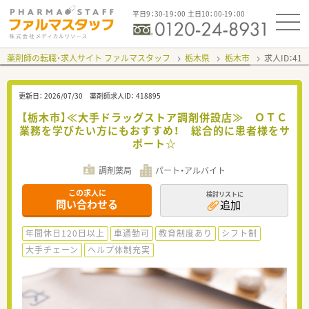
平日9：30-19：00 土日10：00-19：00
薬剤師の転職・求人サイト ファルマスタッフ
栃木県
栃木市
求人ID：41
更新日：
2026/07/30
薬剤師求人ID：
418895
【栃木市】≪大手ドラッグストア調剤併設店≫ ＯＴＣ
業務を学びたい方にもおすすめ！ 総合的に患者様をサ
ポート☆
調剤薬局
パート・アルバイト
この求人に
検討リストに
問い合わせる
追加
年間休日120日以上
車通勤可
教育制度あり
シフト制
大手チェーン
ヘルプ体制充実