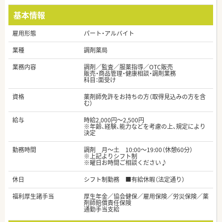
基本情報
雇用形態
パート・アルバイト
業種
調剤薬局
業務内容
調剤／監査／服薬指導／OTC販売
販売・商品管理・健康相談・調剤業務
科目：面受け
資格
薬剤師免許をお持ちの方（取得見込みの方を含
む）
給与
時給2,000円～2,500円
※年齢、経験、能力などを考慮の上、規定により
決定
勤務時間
調剤 月～土 10:00～19:00（休憩60分）
※上記よりシフト制
※曜日お時間ご相談ください♪
休日
シフト制勤務 ■有給休暇（法定通り）
福利厚生諸手当
厚生年金／協会健保／雇用保険／労災保険／薬
剤師賠償責任保険
通勤手当支給