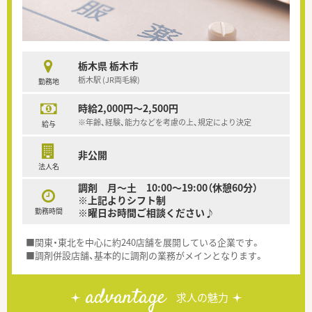
栃木県 栃木市
栃木駅 (JR両毛線)
勤務地
時給2,000円～2,500円
※年齢、経験、能力などを考慮の上、規定により決定
給与
非公開
法人名
調剤 月～土 10:00～19:00（休憩60分）
※上記よりシフト制
勤務時間
※曜日お時間ご相談ください♪
■関東・東北を中心に約240店舗を展開している企業です。
■調剤併設店舗、基本的に調剤の業務がメインとなります。
advantage
求人の魅力