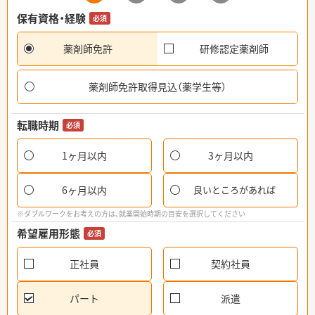
保有資格・経験
必須
薬剤師免許
研修認定薬剤師
薬剤師免許取得見込（薬学生等）
転職時期
必須
1ヶ月以内
3ヶ月以内
6ヶ月以内
良いところがあれば
※ダブルワークをお考えの方は、就業開始時期の目安を選択してください
希望雇用形態
必須
正社員
契約社員
パート
派遣