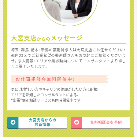
大宮支店
メッセージ
からの
埼玉・群馬・栃木・新潟の薬剤師求人は大宮支店にお任せください！
都内23区でご就業希望の薬剤師さんもお気軽にご相談くださいま
せ。求人情報・エリアや業界動向についてコンサルタントより詳し
くご説明いたします。
お仕事相談会無料開催中！
更に、お忙しい方やキャリアの棚卸がしたい方に朗報!
エリアを熟知したコンサルタントによる、
“出張”個別相談サービスも同時開催中です。
大宮支店からの
無料相談会を予約
最新情報