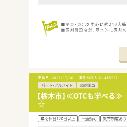
■関東・東北を中心に約240店
■調剤併設店舗、基本的に調剤
更新日：
2026/07/30
薬剤師求人ID：
418781
パート・アルバイト
調剤薬局
【栃木市】≪OTCも学べる
☆
年間休日120日以上
車通勤可
教育制度あり