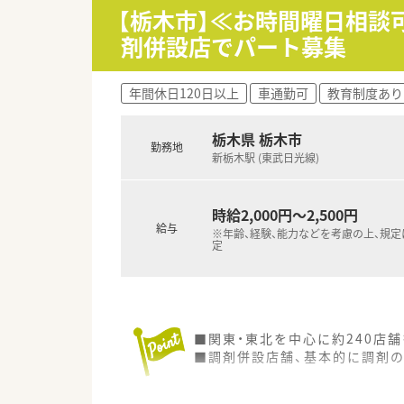
【栃木市】≪お時間曜日相
剤併設店でパート募集
年間休日120日以上
車通勤可
教育制度あり
栃木県 栃木市
勤務地
新栃木駅 (東武日光線)
時給2,000円～2,500円
給与
※年齢、経験、能力などを考慮の上、規
定
■関東・東北を中心に約240店
■調剤併設店舗、基本的に調剤