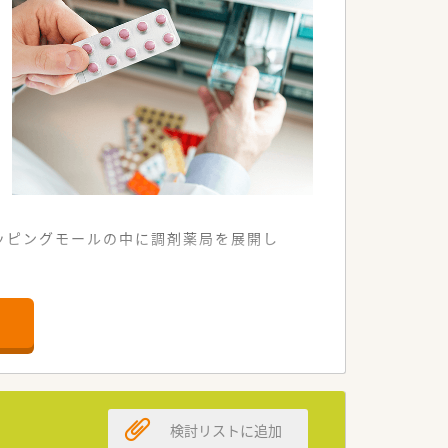
ョッピングモールの中に調剤薬局を展開し
幅広い知識・スキルを磨くことができま
セリング力を身につけられる環境です。
。
検討リストに追加