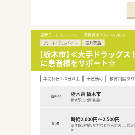
更新日：
2026/07/30
薬剤師求人ID：
418895
パート・アルバイト
調剤薬局
【栃木市】≪大手ドラッグス
に患者様をサポート☆
年間休日120日以上
車通勤可
教育制度あり
栃木県 栃木市
勤務地
栃木駅 (JR両毛線)
時給2,000円～2,500円
給与
※年齢、経験、能力などを考慮の上、規
定