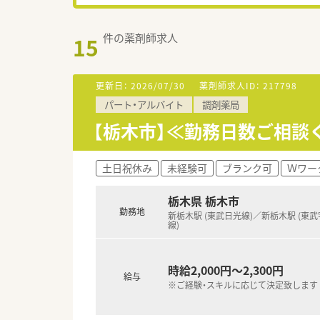
件の薬剤師求人
15
更新日：
2026/07/30
薬剤師求人ID：
217798
パート・アルバイト
調剤薬局
【栃木市】≪勤務日数ご相談
土日祝休み
未経験可
ブランク可
Ｗワー
栃木県 栃木市
勤務地
新栃木駅 (東武日光線)／新栃木駅 (東
線)
時給2,000円～2,300円
給与
※ご経験・スキルに応じて決定致します