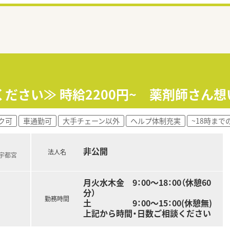
ください≫ 時給2200円~ 薬剤師さん
ク可
車通勤可
大手チェーン以外
ヘルプ体制充実
~18時まで
非公開
法人名
武宇都宮
月火水木金 9：00～18：00（休憩60
分）
勤務時間
土 9：00～15：00(休憩無)
上記から時間・日数ご相談ください