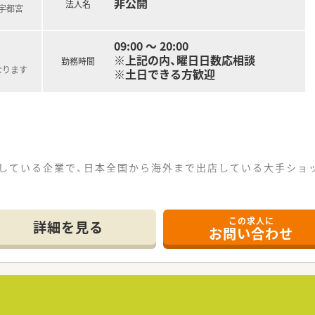
非公開
法人名
武宇都宮
09:00 ～ 20:00
※上記の内、曜日日数応相談
勤務時間
なります
※土日できる方歓迎
定している企業で、日本全国から海外まで出店している大手シ
の医療機関から処方箋を応需しているので、薬の品目数も多く、
この求人に
をトータルでサポート』できます。
詳細を見る
お問い合わせ
康相談を通じてセルフメディケーション推進に貢献でき、カウン
的行っております。
り、普通の調剤薬局では扱っていない種類の漢方も勉強できます