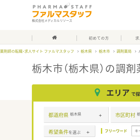
株式会社メディカルリソース
初めての方
求
薬剤師の転職・求人サイト ファルマスタッフ
栃木県
栃木市
調剤薬局
栃木市（栃木県）の調剤
エリア
で探
都道府県
市区町村
栃木県
希望条件
フリーワード
を選ぶ