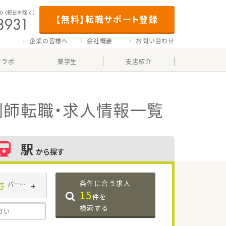
00
（祝日を除く）
【無料】転職サポート登録
企業の皆様へ
会社概要
お問い合わせ
マラボ
薬学生
支店紹介
剤師転職・求人情報一覧
駅
から探す
条件に合う求人
与
パート・アルバイト
15
件を
検索する