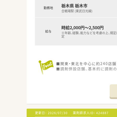
栃木県 栃木市
勤務地
合戦場駅 (東武日光線)
時給2,000円～2,500円
給与
※年齢、経験、能力などを考慮の上、規
定
■関東・東北を中心に約240店
■調剤併設店舗、基本的に調剤
更新日：
2026/07/30
薬剤師求人ID：
424887