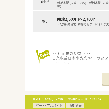
勤務地
新栃木駅 (東武日光線)／新栃木駅 (東
線)
時給2,500円～2,700円
給与
※経験・勤務地・勤務時間などにより異
・・＊ 企業の特徴 ＊・・
営業収益日本小売業No.1の安
ています。
■面分業がメインのため、多く
す。
■OTC併設店だからこそ『健康
※赤ちゃんからお年寄りまで健
※在宅医療への取り組みも積極
■漢方の取り扱いを促進してお
更新日：
2026/07/30
薬剤師求人ID：
419176
パート・アルバイト
調剤薬局