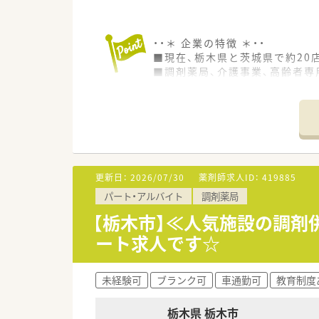
・・＊ 企業の特徴 ＊・・
■現在、栃木県と茨城県で約20
■調剤薬局、介護事業、高齢者専
■地域に密着した患者様本位の
信頼の芽をより大きく育てるた
更新日：
2026/07/30
薬剤師求人ID：
419885
パート・アルバイト
調剤薬局
【栃木市】≪人気施設の調
ート求人です☆
未経験可
ブランク可
車通勤可
教育制度
栃木県 栃木市