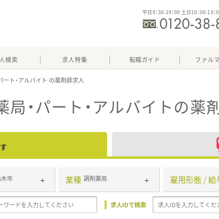
平日9：30-19：00 土日10：00-19：
人検索
求人特集
転職ガイド
ファル
パート・アルバイト
薬局・パート・アルバイト
の薬
す
業種
雇用形態 / 給
栃木市
調剤薬局
求人IDで検索