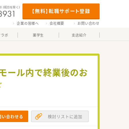
00
（祝日を除く）
【無料】転職サポート登録
企業の皆様へ
会社概要
お問い合わせ
マラボ
薬学生
支店紹介
グモール内で終業後のお
す☆
問い合わせる
検討リストに追加