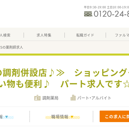
平日9：30-19：00 土日10：00-19：
人検索
求人特集
転職ガイド
ファル
885の薬剤師求人
の調剤併設店♪≫ ショッピン
い物も便利♪ パート求人で
調剤薬局
パート・アルバイト
報
職場情報
この求人に