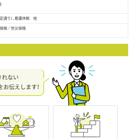
談
定通り）、看護休暇 他
保険／労災保険
きれない
をお伝えします！