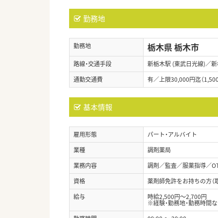
勤務地
栃木県 栃木市
勤務地
路線・交通手段
新栃木駅 (東武日光線)／新
通勤交通費
有／上限30,000円迄（1,50
基本情報
雇用形態
パート・アルバイト
業種
調剤薬局
業務内容
調剤／監査／服薬指導／O
資格
薬剤師免許をお持ちの方（
給与
時給2,500円～2,700円
※経験・勤務地・勤務時間