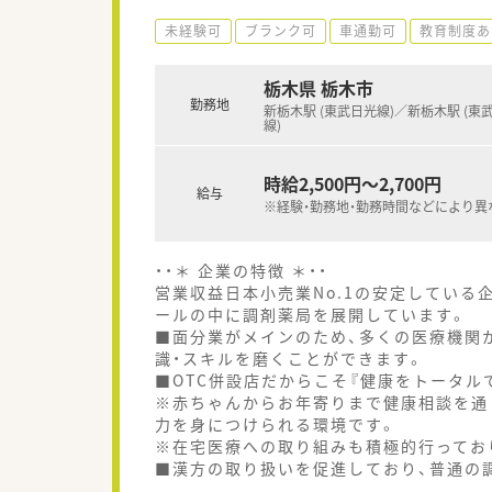
未経験可
ブランク可
車通勤可
教育制度あ
栃木県 栃木市
勤務地
新栃木駅 (東武日光線)／新栃木駅 (東
線)
時給2,500円～2,700円
給与
※経験・勤務地・勤務時間などにより異
・・＊ 企業の特徴 ＊・・
営業収益日本小売業No.1の安定している
ールの中に調剤薬局を展開しています。
■面分業がメインのため、多くの医療機関
識・スキルを磨くことができます。
■OTC併設店だからこそ『健康をトータル
※赤ちゃんからお年寄りまで健康相談を通
力を身につけられる環境です。
※在宅医療への取り組みも積極的行ってお
■漢方の取り扱いを促進しており、普通の