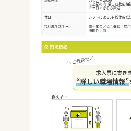
勤務時間
09:00 ～ 20:00
※上記の内、曜日日数応相
※土日できる方歓迎
休日
シフトによる、有給休暇（法
福利厚生諸手当
厚生年金／協会健保／雇用
時間外手当
職場情報
求人票に書き
“詳しい職場情報”