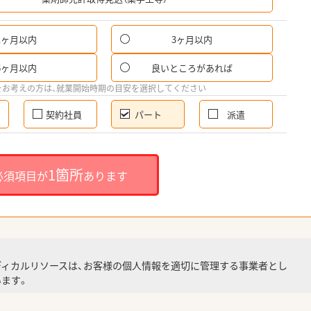
1ヶ月以内
3ヶ月以内
パ
6ヶ月以内
良いところがあれば
希
をお考えの方は、就業開始時期の目安を選択してください
契約社員
パート
派遣
就
1箇所
必須項目が
あります
就業
ディカルリソースは、お客様の個人情報を適切に管理する事業者とし
ます。
調