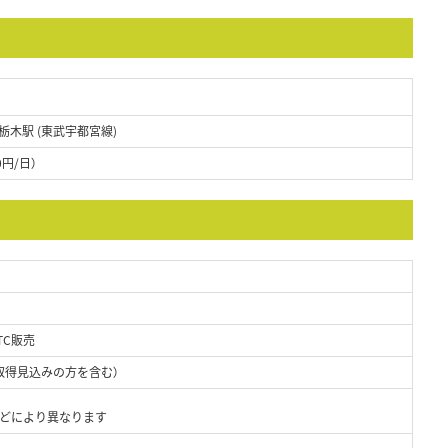
栃木駅 (東武宇都宮線)
0円/日）
TC販売
取得見込みの方を含む）
などにより異なります