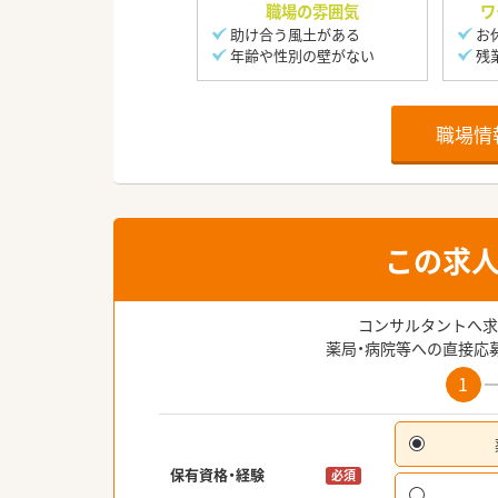
職場の雰囲気
ワ
助け合う風土がある
お
年齢や性別の壁がない
残
職場情
この求
コンサルタントへ求
薬局・病院等への直接応
1
保有資格・経験
必須