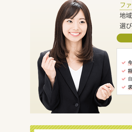
フ
地域
選び