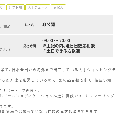
り
シフト制
大手チェーン
高収入
非公開
法人名
武宇都宮
09:00 ～ 20:00
※上記の内、曜日日数応相談
勤務時間
なります
※土日できる方歓迎
企業で、日本全国から海外まで出店している大手ショッピングモ
から処方箋を応需しているので、薬の品目数も多く、幅広い知
でサポート』できます。
じてセルフメディケーション推進に貢献でき、カウンセリング
ります。
調剤薬局では扱っていない種類の漢方も勉強できます。