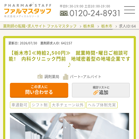
平日9：30-19：00 土日10：00-19：00
薬剤師の転職・求人サイト ファルマスタッフ
栃木県
栃木市
求人ID：64
更新日：
2026/07/30
薬剤師求人ID：
642157
【栃木市】≪時給2,500円≫ 就業時間・曜日ご相談可
能！ 内科クリニック門前 地域密着型の地場企業です
♪
調剤薬局
パート・アルバイト
この求人に
検討リストに
問い合わせる
追加
車通勤可
シフト制
大手チェーン以外
ヘルプ体制充実