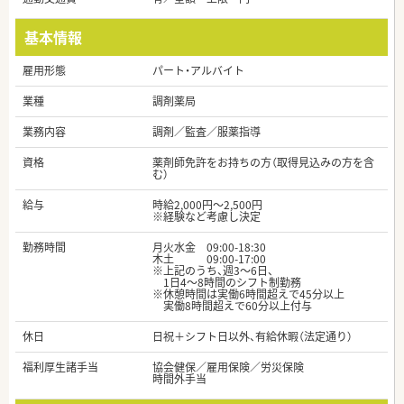
基本情報
雇用形態
パート・アルバイト
業種
調剤薬局
業務内容
調剤／監査／服薬指導
資格
薬剤師免許をお持ちの方（取得見込みの方を含
む）
給与
時給2,000円～2,500円
※経験など考慮し決定
勤務時間
月火水金 09:00-18:30
木土 09:00-17:00
※上記のうち、週3～6日、
1日4～8時間のシフト制勤務
※休憩時間は実働6時間超えで45分以上
実働8時間超えで60分以上付与
休日
日祝＋シフト日以外、有給休暇（法定通り）
福利厚生諸手当
協会健保／雇用保険／労災保険
時間外手当