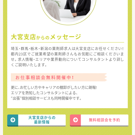
大宮支店
メッセージ
からの
埼玉・群馬・栃木・新潟の薬剤師求人は大宮支店にお任せください！
都内23区でご就業希望の薬剤師さんもお気軽にご相談くださいま
せ。求人情報・エリアや業界動向についてコンサルタントより詳し
くご説明いたします。
お仕事相談会無料開催中！
更に、お忙しい方やキャリアの棚卸がしたい方に朗報!
エリアを熟知したコンサルタントによる、
“出張”個別相談サービスも同時開催中です。
大宮支店からの
無料相談会を予約
最新情報