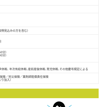
取得見込みの方を含む）
円
60分）
00分）
季休暇、 年次有給休暇、産前産後休暇、育児休暇、その他慶弔規定による
保険／労災保険／薬剤師賠償責任保険
より加入）