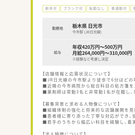
新卒可
ブランク可
転勤なし
車通勤可
栃木県 日光市
勤務地
今市駅 (JR日光線)
年収420万円～500万円
月給264,000円～310,000円
給与
※経験など考慮し決定
【店舗情報と応需状況について】
■JR日光線の今市駅より徒歩で6分ほどの
■近隣の今市病院から総合科目の処方箋を
■薬剤師は常勤3名と非常勤1名が在籍し、
【募集背景と求める人物像について】
■組織体制の強化と将来的な店舗展開を見
■患者様に寄り添った丁寧な対応ができ、
■若手のうちから幅広い科目を経験し、着
【法人特徴について】