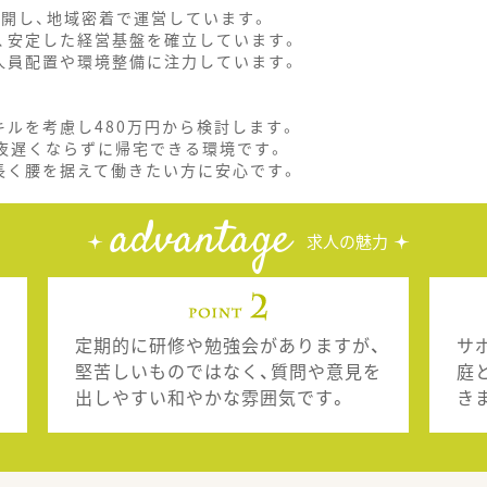
展開し、地域密着で運営しています。
、安定した経営基盤を確立しています。
人員配置や環境整備に注力しています。
ルを考慮し480万円から検討します。
、夜遅くならずに帰宅できる環境です。
長く腰を据えて働きたい方に安心です。
advantage
求人の魅力
定期的に研修や勉強会がありますが、
サ
堅苦しいものではなく、質問や意見を
庭
出しやすい和やかな雰囲気です。
き