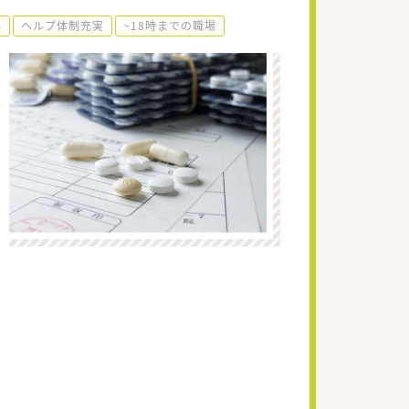
外
ヘルプ体制充実
~18時までの職場