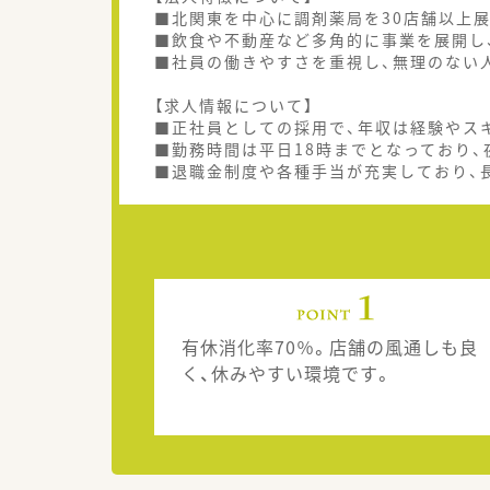
■北関東を中心に調剤薬局を30店舗以上
■飲食や不動産など多角的に事業を展開し
■社員の働きやすさを重視し、無理のない
【求人情報について】
■正社員としての採用で、年収は経験やスキ
■勤務時間は平日18時までとなっており
■退職金制度や各種手当が充実しており、
有休消化率70％。店舗の風通しも良
く、休みやすい環境です。