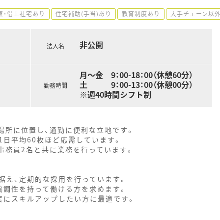
寮・借上社宅あり
住宅補助(手当)あり
教育制度あり
大手チェーン以
非公開
法人名
月～金 9：00-18：00（休憩60分）
土 9：00-13：00（休憩00分）
勤務時間
※週40時間シフト制
場所に位置し、通勤に便利な立地です。
1日平均60枚ほど応需しています。
事務員2名と共に業務を行っています。
据え、定期的な採用を行っています。
協調性を持って働ける方を求めます。
実にスキルアップしたい方に最適です。