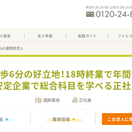
平日9：30-19：00 土日10：00-19：
人検索
求人特集
転職ガイド
ファル
896の薬剤師求人
徒歩6分の好立地！18時終業で年間
安定企業で総合科目を学べる正社
調剤薬局
正社員
報
職場情報
この求人に