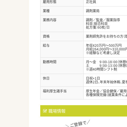
雇用形態
正社員
業種
調剤薬局
業務内容
調剤／監査／服薬指導
科目：総合科目
処方箋：60枚/日
資格
薬剤師免許をお持ちの方（
給与
年収420万円～500万円
月給264,000円～310,000
※経験など考慮し決定
勤務時間
月～金 9：00-18：00（休憩
土 9：00-13：00（休憩
※週40時間シフト制
休日
日祝+1日
週休2日、年末年始休暇、夏
福利厚生諸手当
厚生年金／協会健保／雇用
各種保険完備（就業条件に
職場情報