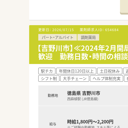
■薬歴、錠剤分包機、散薬分包機
＜業務内容＞
■調剤、監査、投薬等、薬剤師の
■広域の対応を行っている為、幅
更新日：
2026/07/15
薬剤師求人ID：
654684
パート・アルバイト
調剤薬局
＜研修制度＞
■先輩社員が丁寧に指導いたし
【吉野川市】≪2024年2
歓迎 勤務日数・時間の相談
＜法人特徴＞
■創業60年以上の長い歴史のあ
■吉野川市内に2店舗運営中です
駅チカ
年間休日120日以上
土日祝休み
■社長も薬剤師資格を取得され
シフト制
大手チェーン
ヘルプ体制充実
■残業は基本的にありませんの
＜こんな方にもオススメ＞
徳島県 吉野川市
勤務地
■扶養の範囲内で勤務がしたい
西麻植駅 (JR徳島線)
■幅広い科目に携わりたい
などお気軽にお問い合わせくださ
時給1,800円～2,200円
給与
※ご経験や勤務地、スキル等による