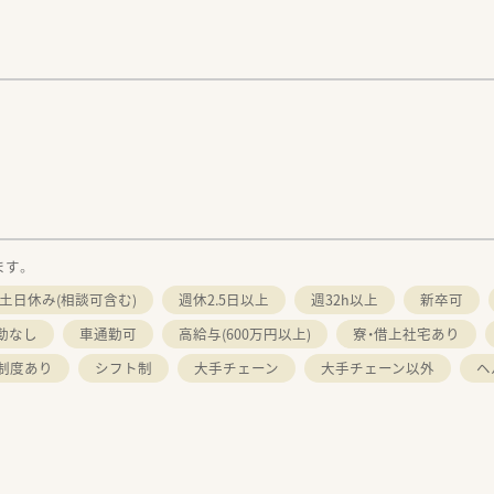
。
ます。
土日休み(相談可含む)
週休2.5日以上
週32h以上
新卒可
勤なし
車通勤可
高給与(600万円以上)
寮・借上社宅あり
制度あり
シフト制
大手チェーン
大手チェーン以外
ヘ