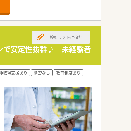
検討リストに追加
ーンで安定性抜群♪ 未経験者
師取得支援あり
積雪なし
教育制度あり
境です。