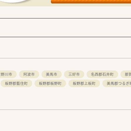
舗展開されていらっしゃる企業様です。
ホワイト500大手企業部門認定法人」で社員の健康にも大事にさ
ない勤務をされておりライフワークバランスも充実しています。
規は整備されており、OTC研修はチェックリスト管理で、どの
）、また1人当たりの処方箋枚数は20枚～25枚と余裕を持った人
体制も整備されており、休暇が取得しやすい会社風土となってい
せて勤務時間を相談したい方
たい方
働きたい方
い！
吉野川市
阿波市
美馬市
三好市
名西郡石井町
那
板野郡藍住町
板野郡板野町
板野郡上板町
美馬郡つるぎ