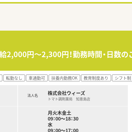
給2,000円～2,300円！勤務時間・日
転勤なし
車通勤可
扶養内勤務OK
教育制度あり
シフト制
株式会社ウィーズ
法人名
トマト調剤薬局 知恵島店
月火木金土
09：00～18：30
水
09：00～17：00