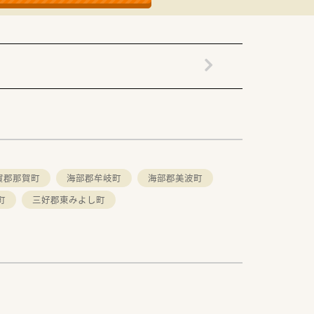
れています。
店舗でも共通の研修が可能。
事配置が特徴です。
ます。
賀郡那賀町
海部郡牟岐町
海部郡美波町
町
三好郡東みよし町