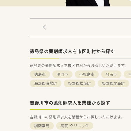
■関西エリアを基盤に全国に店
■2020年健康経営優良法人「
■全社員の7割超がほぼ残業の
■店舗ごとの調剤マニュアル・内
■年間休日は122日（令和3年
■エリアマネージャーのヘルプ
＜こんな方にもおススメ＞
■ご家庭やプライベートに合わ
徳島県の薬剤師求人を市区町村から探す
■薬剤師としてスキルアップし
■オープニングスタッフとして
徳島県の薬剤師求人を市区町村からお探しいただけます。
などお気軽にお問い合わせくださ
徳島市
鳴門市
小松島市
阿南市
海部郡海陽町
板野郡松茂町
板野郡北島町
吉野川市の薬剤師求人を業種から探す
吉野川市の薬剤師求人を業種からお探しいただけます。
調剤薬局
病院・クリニック