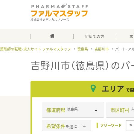
株式会社メディカルリソース
初めての方
求
薬剤師の転職・求人サイト ファルマスタッフ
徳島県
吉野川市
パート・ア
吉野川市（徳島県）のパ
エリア
で探
都道府県
市区町村
徳島県
希望条件
フリーワード
を選ぶ