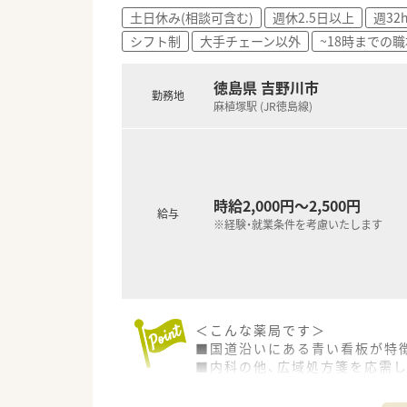
創業当初より医薬分業に積極的
土日休み(相談可含む)
週休2.5日以上
週32
方々を育成されています。
シフト制
大手チェーン以外
~18時までの職
■永年勤続表彰として、15年及
現在、従業員の満足度を上げる
■在宅件数やかかりつけ薬剤師
徳島県 吉野川市
勤務地
麻植塚駅 (JR徳島線)
〈こんな方にもおススメ〉
■応援体制のある薬局をお探し
■フルタイムでの勤務が難しい
■在宅業務に興味、経験のある
時給2,000円～2,500円
など、お気軽にお問い合わせくだ
給与
※経験・就業条件を考慮いたします
＜こんな薬局です＞
■国道沿いにある青い看板が特
■内科の他、広域処方箋を応需
一方化処方箋も多い店舗です
■薬剤師は2名体制です。