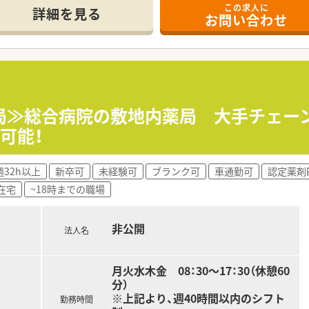
この求人に
を導入しています。
詳細を見る
お問い合わせ
基本業務をお任せします。
広い科目を1日40枚程度対応しています。
ます。
月開局≫総合病院の敷地内薬局 大手チェ
可能！
る企業です。
。
週32h以上
新卒可
未経験可
ブランク可
車通勤可
認定薬剤
ており現場で勤務されています。相談しやすく風通しのよい環
在宅
~18時までの職場
で時間通りのご勤務が可能です。
非公開
法人名
月火水木金 08：30～17：30（休憩60
い！
分）
※上記より、週40時間以内のシフト
勤務時間