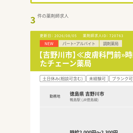
件の薬剤師求人
3
更新日：
2026/08/05
薬剤師求人ID：
720763
NEW
パート・アルバイト
調剤薬局
【吉野川市】≪皮膚科門前»時
たチェーン薬局
土日休み(相談可含む)
未経験可
ブランク可
徳島県 吉野川市
勤務地
鴨島駅 (JR徳島線)
時給2,000円～2,300円