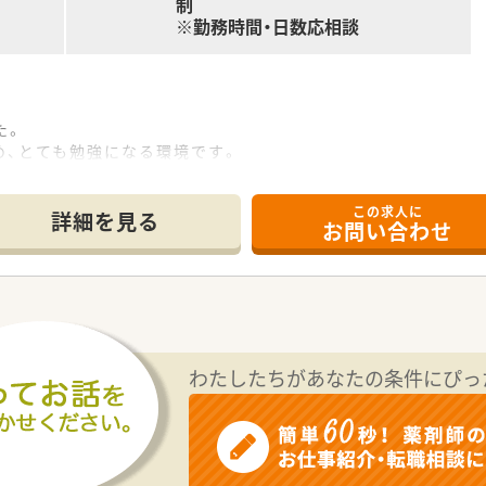
制
※勤務時間・日数応相談
た。
、とても勉強になる環境です。
の立地となります。
す。
この求人に
9名在籍しています。
詳細を見る
お問い合わせ
研修を作っているのが特徴！
規は整備されており、OTC研修はチェックリスト管理で、どの
研修認定薬剤師」の取得も積極的に支援しています。
わたしたちがあなたの条件にぴっ
・調剤機器の導入も積極的に行っています。
未経験・ブランクのある方も安心できる環境です。
、クリニックモール、健康サポート薬局、在宅専門薬局、漢方専