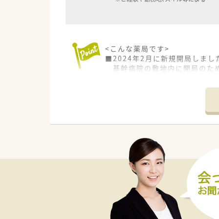
<こんな薬局です>
■2024年2月に新規開局しまし
基幹病院の敷地内に開局のため
■JR西麻植駅から徒歩8分圏内
■処方箋枚数は1日200枚程度で
■薬剤師は常勤6名在籍、事務員
<研修制度充実>
■中途採用に積極的で、中途向け
■店舗ごとの調剤マニュアル・内
■教育制度やサポートも自慢！「
<設備が充実>
■調剤過誤防止の為の監査機器
■本部には模擬調剤室もあり、
＜法人概要＞
■展開の約6割は病院門前薬局で