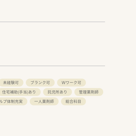
未経験可
ブランク可
Ｗワーク可
住宅補助(手当)あり
託児所あり
管理薬剤師
ルプ体制充実
一人薬剤師
総合科目