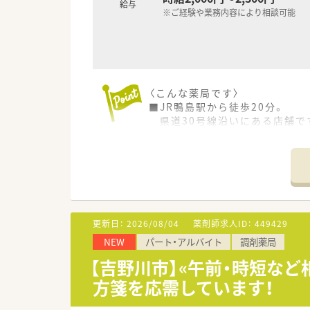
給与
※ご経験や業務内容により相談可能
〈こんな薬局です〉
■JR鴨島駅から徒歩20分。
県道30号線沿いにある店舗で
■隣接する皮膚科からの処方箋
■店舗は二階建てで、待合室は
■薬剤師は常勤2名在籍していま
■投薬台は2箇所、座り投薬もご
■吉野川市にはもう1店舗ござい
その他徳島市内を中心に複数店
更新日：
2026/08/04
薬剤師求人ID：
449429
〈業務内容〉
NEW
パート・アルバイト
調剤薬局
■調剤・監査・服薬指導・薬歴管
■処方箋枚数：40～50枚/日
【吉野川市】«午前・時短など
方箋を応需しています！
〈法人概要〉
■徳島市内を中心に徳島県下で