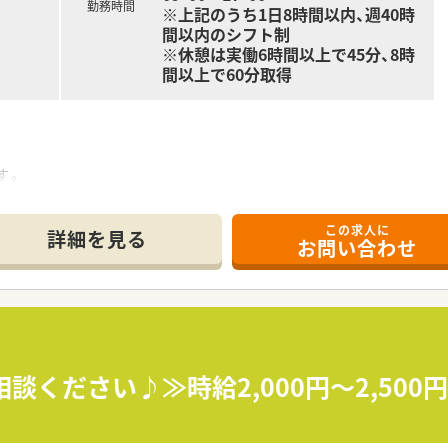
勤務時間
※上記のうち1日8時間以内、週40時
間以内のシフト制
※休憩は実働6時間以上で45分、8時
間以上で60分取得
す。
が中心です。
清潔感があり綺麗な店舗です。
この求人に
す。
詳細を見る
お問い合わせ
ざいます。
ます。
舗展開しているため、いざという時の応援体制がございます。
理 等
相談ください♪≫時給2,000円～2,50
最も多い店舗数の運営を行っています。