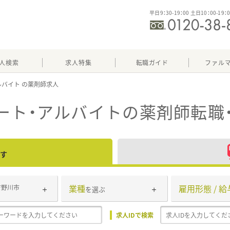
平日9：30-19：00 土日10：00-19：
人検索
求人特集
転職ガイド
ファル
ルバイト
ート・アルバイト
の薬剤師転職
す
業種
雇用形態 / 給
吉野川市
を選ぶ
求人IDで検索