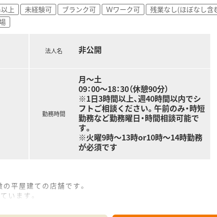
に努め、独自のノウハウを構築した結果、四国の調剤薬局の中
h以上
未経験可
ブランク可
Ｗワーク可
残業なし(ほぼなし含む
場
び25年勤務者を対象として表彰しています。
ため有給休暇取得推進や残業を抑える等「働き方改革」を法人
などの取り組み強化に取り組んでいます。
非公開
法人名
の方
月～土
方
09：00～18：30（休憩90分）
方
※1日3時間以上、週40時間以内でシ
フトご相談ください。午前のみ・時短
さい！
勤務時間
勤務など勤務曜日・時間相談可能で
す。
※火曜9時～13時or10時～14時勤務
が必須です
徴の平屋建ての店舗です。
しています。
。