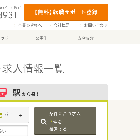
00
（祝日を除く）
【無料】転職サポート登録
企業の皆様へ
会社概要
お問い合わせ
マラボ
薬学生
支店紹介
・求人情報一覧
駅
から探す
条件に合う求人
与
パート・アルバイト
3
件を
検索する