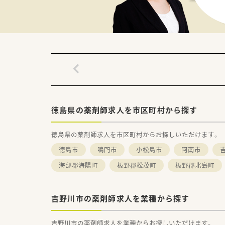
＜法人概要＞
■展開の約6割は病院門前薬局で
■関西エリアを基盤に全国に店
■2020年健康経営優良法人「
■全社員の7割超がほぼ残業の
■店舗ごとの調剤マニュアル・内
■年間休日は122日（令和3年
■エリアマネージャーのヘルプ
＜こんな方にもおススメ＞
■ご家庭やプライベートに合わ
徳島県の薬剤師求人を市区町村から探す
■薬剤師としてスキルアップし
■オープニングスタッフとして
徳島県の薬剤師求人を市区町村からお探しいただけます。
などお気軽にお問い合わせくださ
徳島市
鳴門市
小松島市
阿南市
海部郡海陽町
板野郡松茂町
板野郡北島町
吉野川市の薬剤師求人を業種から探す
吉野川市の薬剤師求人を業種からお探しいただけます。