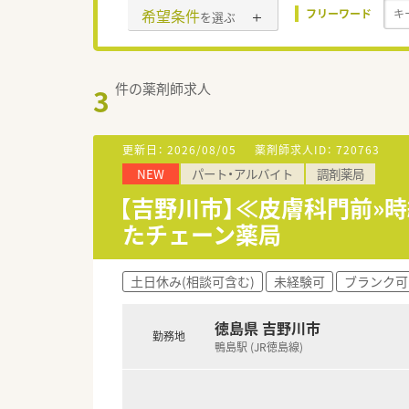
希望条件
フリーワード
を選ぶ
件の薬剤師求人
3
更新日：
2026/08/05
薬剤師求人ID：
720763
NEW
パート・アルバイト
調剤薬局
【吉野川市】≪皮膚科門前»時
たチェーン薬局
土日休み(相談可含む)
未経験可
ブランク可
徳島県 吉野川市
勤務地
鴨島駅 (JR徳島線)