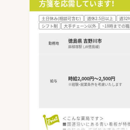
方箋を応需しています！
〈法人概要〉
■徳島市内を中心に徳島県下で
創業当初より医薬分業に積極的
土日休み(相談可含む)
週休2.5日以上
週32
方々を育成されています。
シフト制
大手チェーン以外
~18時までの職
■永年勤続表彰として、15年及
現在、従業員の満足度を上げる
■在宅件数やかかりつけ薬剤師
徳島県 吉野川市
勤務地
麻植塚駅 (JR徳島線)
〈こんな方にもおススメ〉
■応援体制のある薬局をお探し
■フルタイムでの勤務が難しい
■在宅業務に興味、経験のある
時給2,000円～2,500円
など、お気軽にお問い合わせくだ
給与
※経験・就業条件を考慮いたします
＜こんな薬局です＞
■国道沿いにある青い看板が特
■内科の他、広域処方箋を応需