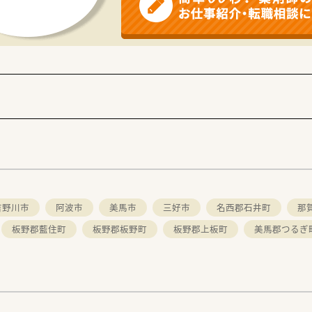
、クリニックモール、健康サポート薬局、在宅専門薬局、漢方専
舗展開されていらっしゃる企業様です。
ホワイト500大手企業部門認定法人」で社員の健康にも大事にさ
ない勤務をされておりライフワークバランスも充実しています。
規は整備されており、OTC研修はチェックリスト管理で、どの
）、また1人当たりの処方箋枚数は20枚～25枚と余裕を持った人
体制も整備されており、休暇が取得しやすい会社風土となってい
せて勤務時間を相談したい方
たい方
働きたい方
い！
吉野川市
阿波市
美馬市
三好市
名西郡石井町
那
板野郡藍住町
板野郡板野町
板野郡上板町
美馬郡つるぎ