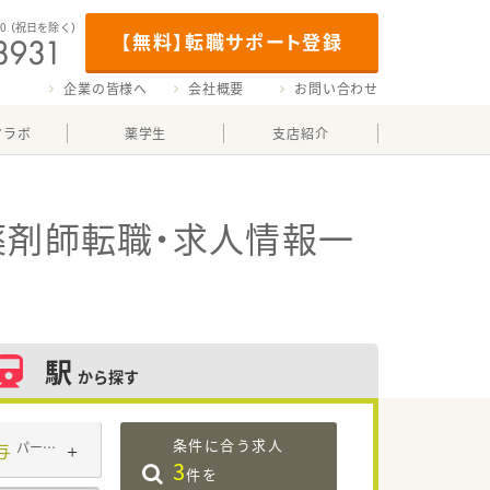
00
（祝日を除く）
【無料】転職サポート登録
企業の皆様へ
会社概要
お問い合わせ
マラボ
薬学生
支店紹介
薬剤師転職・求人情報一
駅
から探す
条件に合う求人
与
パート・アルバイト
3
件を