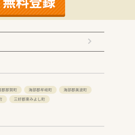
門薬局があります。
れています。
店舗でも共通の研修が可能。
事配置が特徴です。
ます。
賀郡那賀町
海部郡牟岐町
海部郡美波町
町
三好郡東みよし町