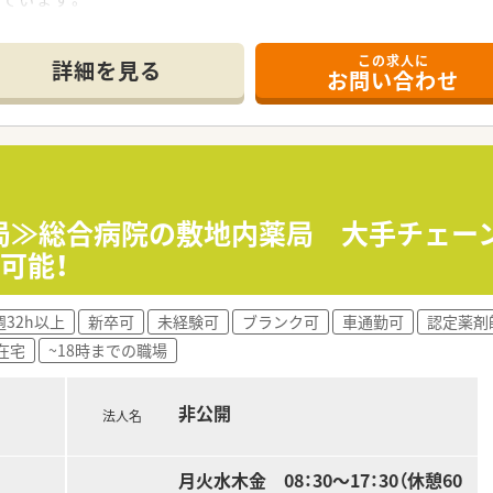
。
この求人に
を導入しています。
詳細を見る
お問い合わせ
基本業務をお任せします。
広い科目を1日40枚程度対応しています。
ます。
月開局≫総合病院の敷地内薬局 大手チェ
可能！
る企業です。
。
週32h以上
新卒可
未経験可
ブランク可
車通勤可
認定薬剤
ており現場で勤務されています。相談しやすく風通しのよい環
在宅
~18時までの職場
で時間通りのご勤務が可能です。
非公開
法人名
月火水木金 08：30～17：30（休憩60
い！