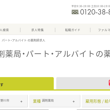
平日9：30-19：00 土日10：00-19：
人検索
求人特集
転職ガイド
ファル
パート・アルバイト
剤薬局・パート・アルバイト
の
す
業種
雇用形態 / 給
吉野川市
調剤薬局