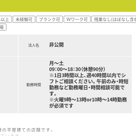
最も多い店舗数の運営を行っています。
に努め、独自のノウハウを構築した結果、四国の調剤薬局の中
h以上
未経験可
ブランク可
Ｗワーク可
残業なし(ほぼなし含む
場
び25年勤務者を対象として表彰しています。
ため有給休暇取得推進や残業を抑える等「働き方改革」を法人
などの取り組み強化に取り組んでいます。
非公開
法人名
の方
月～土
方
09：00～18：30（休憩90分）
方
※1日3時間以上、週40時間以内でシ
フトご相談ください。午前のみ・時短
さい！
勤務時間
勤務など勤務曜日・時間相談可能で
す。
※火曜9時～13時or10時～14時勤務
が必須です
徴の平屋建ての店舗です。
しています。