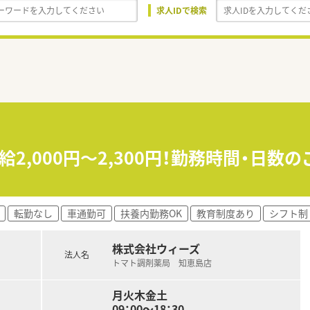
求人IDで検索
給2,000円～2,300円！勤務時間・日
転勤なし
車通勤可
扶養内勤務OK
教育制度あり
シフト制
株式会社ウィーズ
法人名
トマト調剤薬局 知恵島店
月火木金土
09：00～18：30