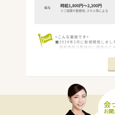
時給1,800円～2,200円
給与
※ご経験や勤務地、スキル等による
<こんな薬局です>
■2024年2月に新規開局しまし
基幹病院の敷地内に開局のため
■JR西麻植駅から徒歩8分圏内
■処方箋枚数は1日200枚程度で
■薬剤師は常勤6名在籍、事務員
<研修制度充実>
■中途採用に積極的で、中途向け
■店舗ごとの調剤マニュアル・内
■教育制度やサポートも自慢！「
<設備が充実>
■調剤過誤防止の為の監査機器
■本部には模擬調剤室もあり、