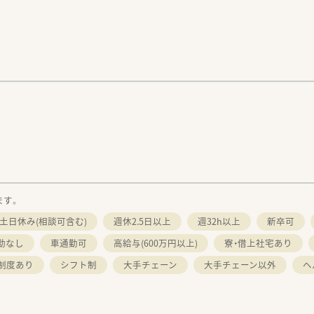
。
ます。
土日休み(相談可含む)
週休2.5日以上
週32h以上
新卒可
勤なし
車通勤可
高給与(600万円以上)
寮・借上社宅あり
制度あり
シフト制
大手チェーン
大手チェーン以外
ヘ