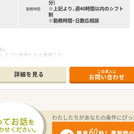
分）
※上記より、週40時間以内のシフト
勤務時間
制
※勤務時間・日数応相談
た。
、とても勉強になる環境です。
の立地となります。
す。
この求人に
9名在籍しています。
詳細を見る
お問い合わせ
研修を作っているのが特徴！
規は整備されており、OTC研修はチェックリスト管理で、どの
研修認定薬剤師」の取得も積極的に支援しています。
わたしたちがあなたの条件にぴっ
・調剤機器の導入も積極的に行っています。
未経験・ブランクのある方も安心できる環境です。