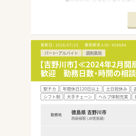
一方化処方箋も多い店舗です
■薬剤師は2名体制です。
■薬歴、錠剤分包機、散薬分包機
＜業務内容＞
■調剤、監査、投薬等、薬剤師の
■広域の対応を行っている為、幅
更新日：
2026/07/15
薬剤師求人ID：
654684
パート・アルバイト
調剤薬局
＜研修制度＞
■先輩社員が丁寧に指導いたし
【吉野川市】≪2024年2
歓迎 勤務日数・時間の相談
＜法人特徴＞
■創業60年以上の長い歴史のあ
■吉野川市内に2店舗運営中です
駅チカ
年間休日120日以上
土日祝休み
■社長も薬剤師資格を取得され
シフト制
大手チェーン
ヘルプ体制充実
■残業は基本的にありませんの
＜こんな方にもオススメ＞
徳島県 吉野川市
勤務地
■扶養の範囲内で勤務がしたい
西麻植駅 (JR徳島線)
■幅広い科目に携わりたい
などお気軽にお問い合わせくださ