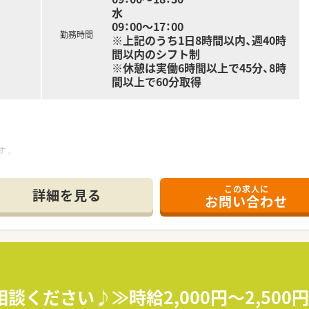
水
09：00～17：00
勤務時間
※上記のうち1日8時間以内、週40時
間以内のシフト制
※休憩は実働6時間以上で45分、8時
間以上で60分取得
す。
が中心です。
清潔感があり綺麗な店舗です。
この求人に
す。
詳細を見る
お問い合わせ
ざいます。
ます。
舗展開しているため、いざという時の応援体制がございます。
理 等
相談ください♪≫時給2,000円～2,50