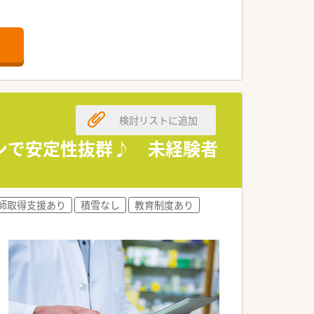
検討リストに追加
ーンで安定性抜群♪ 未経験者
師取得支援あり
積雪なし
教育制度あり
境です。