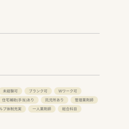
未経験可
ブランク可
Ｗワーク可
住宅補助(手当)あり
託児所あり
管理薬剤師
ルプ体制充実
一人薬剤師
総合科目