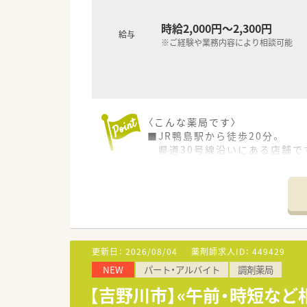
時給2,000円～2,300円
給与
※ご経験や業務内容により相談可能
〈こんな薬局です〉
■JR鴨島駅から徒歩20分。
県道30号線沿いにある店舗で
■隣接する皮膚科からの処方箋
■店舗は二階建てで、待合室は
■薬剤師は常勤2名在籍していま
■投薬台は2箇所、座り投薬もご
■吉野川市にはもう1店舗ござい
その他徳島市内を中心に複数店
更新日：
2026/08/04
薬剤師求人ID：
449429
〈業務内容〉
NEW
パート・アルバイト
調剤薬局
■調剤・監査・服薬指導・薬歴管
■処方箋枚数：40～50枚/日
【吉野川市】«午前・時短など