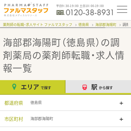
平日9：30-19：00 土日10：00-19：00
薬剤師の転職・求人サイト ファルマスタッフ
徳島県
海部郡海陽町
調剤
海部郡海陽町（徳島県）の調
剤薬局
の薬剤師転職・求人情
報一覧
エリア
駅
で探す
から探す
都道府県
徳島県
市区町村
海部郡海陽町