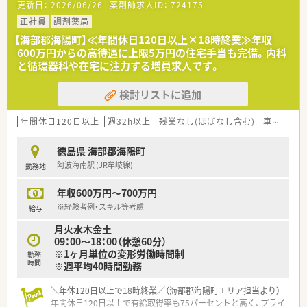
更新日：
2026/06/26
薬剤師求人ID：
724175
■常勤薬剤師の急な退職に伴う急募案件のため、即戦力として3
月から勤務を開始できる方を優先的に募集しています。
正社員
調剤薬局
■エリアの特性上、4月からの勤務開始を希望される方も歓迎し
【海部郡海陽町】≪年間休日120日以上×18時終業≫年収
ており、柔軟な調整が可能な薬剤師の方を求めています。
600万円からの高待遇に上限5万円の住宅手当も完備。内科
■調剤業務の実務経験がある方を対象としており、周囲のスタッ
と循環器科や在宅に注力する増員求人です。
フと連携しながら円滑に業務を進められる方を募集します。
検討リストに追加
【法人特徴について】
■徳島県海部郡にて1店舗を運営しており、開設15年目を迎える
地域密着型の法人として安定経営を続けています。
年間休日120日以上
週32h以上
残業なし(ほぼなし含む)
車通勤可
■患者様一人ひとりに寄り添う丁寧な対応を大切にしており、地
域の健康を服薬面から支えることを目指します。
徳島県 海部郡海陽町
■在宅医療にも非常に積極的で、年間250件ほどの訪問実績を誇
阿波海南駅 (JR牟岐線)
勤務地
り、多職種との連携も深めている組織です。
年収600万円～700万円
【求人情報について】
■年収は650万円から700万円の高水準な提示となっており、こ
※経験者例・スキル等考慮
給与
れまでの経験やスキルを正当に評価します。
月火水木金土
■遠方からの赴任を希望される方には家賃の半額負担もござい
09：00～18：00（休憩60分）
ます。
※1ヶ月単位の変形労働時間制
■完全週休2日制で勤務時間は9時から17時30分までとなってお
勤務
時間
※週平均40時間勤務
り、休憩時間は90分と長めに設定されているのが特徴です。
＼年休120日以上で18時終業／（海部郡海陽町エリア担当より）
年間休日120日以上で有給取得率も75パーセントと高く、プライ