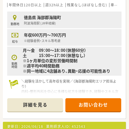
やスキルをしっかりと評価します。
年間休日120日以上
週32h以上
残業なし(ほぼなし含む)
車通勤可
■平日は18時までの勤務となっており、残業が少なく終業後の
予定が立てやすい環境です。
徳島県 海部郡海陽町
阿波海南駅 (JR牟岐線)
勤務地
【こんな取り組みをしています】
■スタッフのスキルアップを目的とした勉強会を定期的に開催
年収600万円～700万円
し、最新の医療知識を共有しています。
■年に1回の学会参加を支援する研修制度を設けており、外部で
※経験者例・スキル等考慮
給与
の学びの機会を大切にしています。
月～金 09：00～18：00（休憩60分）
■保育料の補助制度や白衣の貸与など、従業員が働きやすい環境
土 15：00～17：00（休憩なし）
を整えるための福利厚生が充実です。
※1ヶ月単位の変形労働時間制
勤務
※週平均40時間勤務
時間
※同一地域に4店舗あり、異動・応援の可能性あり
＼経験を活かして高年収を実現／（海部郡海陽町エリア担当よ
り）
内科・整形外科を中心に多様な処方を経験でき、経験やスキル次
第で年収600万円から700万円の高水準も目指せる環境です。
＊------------------------------------------＊
詳細を見る
お問い合わせ
【店舗情報と応需状況について】
■阿波海南駅から徒歩13分ほどの場所に位置し、内科や整形外
科の処方箋を1日平均40枚ほど応需しております。
更新日：
2026/06/18
薬剤師求人ID：
452543
■ドライブスルー対応やバリアフリー設計を採用し、患者様が安