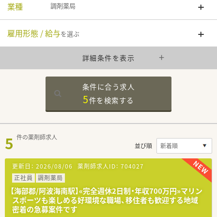
業種
調剤薬局
雇用形態 / 給与
を選ぶ
詳細条件を表示
条件に合う求人
5
件を
検索する
5
件の薬剤師求人
並び順
更新日：
2026/08/06
薬剤師求人ID：
704027
正社員
調剤薬局
【海部郡/阿波海南駅】«完全週休2日制・年収700万円»マリン
スポーツも楽しめる好環境な職場、移住者も歓迎する地域
密着の急募案件です