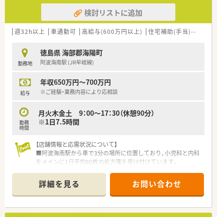
検討リストに追加
週32h以上
車通勤可
高給与(600万円以上)
住宅補助(手当)あり
大
徳島県 海部郡海陽町
阿波海南駅 (JR牟岐線)
勤務地
年収650万円～700万円
※ご経験・業務内容により応相談
給与
月火木金土 9：00～17：30（休憩90分）
※1日7.5時間
勤務
時間
【店舗情報と応需状況について】
■阿波海南駅から車で3分の場所に位置しており、小児科と内科
をメインに1日平均80枚の処方箋を受け付けています。
■薬剤師は常時2名から3名体制を維持しており、事務スタッフ
も3名在籍しているため、調剤に専念できる環境です。
詳細を見る
お問い合わせ
■地域に根ざした薬局として、近隣の小児科クリニックからの処
方箋を中心に、幅広い年代の患者様に対応しています。
【募集背景と求める人物像について】