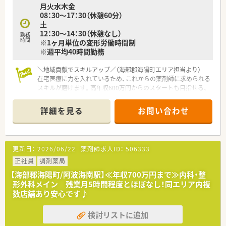
月火水木金
外部での学びの機会を積極的にサポートする体制があります。
08：30～17：30（休憩60分）
■地域貢献の一環として健康サポート薬局の運営に注力してお
土
り、近隣住民の健康相談に親身に応じる活動を展開しています。
12：30～14：30（休憩なし）
勤務
時間
※1ヶ月単位の変形労働時間制
※週平均40時間勤務
＼地域貢献でスキルアップ／（海部郡海陽町エリア担当より）
在宅医療に力を入れているため、これからの薬剤師に求められる
スキルが磨けます。高年収600万円からのスタートも目指せる、
キャリアアップに最適な環境です。
＊------------------------------------------＊
詳細を見る
お問い合わせ
【店舗情報と応需状況について】
■最寄り駅からは徒歩10分ほどの立地であり、毎日の通勤にも
非常に便利な調剤薬局です。
更新日：
2026/06/22
薬剤師求人ID：
506333
■主に内科や外科の処方箋を1日あたり30枚から40枚ほど応需
しており、落ち着いた環境です。
正社員
調剤薬局
■居宅への在宅医療にも積極的に取り組んでおり、地域に根ざし
【海部郡海陽町/阿波海南駅】≪年収700万円まで≫内科・整
た医療サービスを提供しています。
形外科メイン 残業月5時間程度とほぼなし！同エリア内複
数店舗あり安心です♪
【求人情報について】
■調剤や監査および服薬指導に加えて、配達や在宅業務など幅広
検討リストに追加
い業務をご担当いただきます。
■年収は600万円から700万円と非常に高く、これまでのご経験