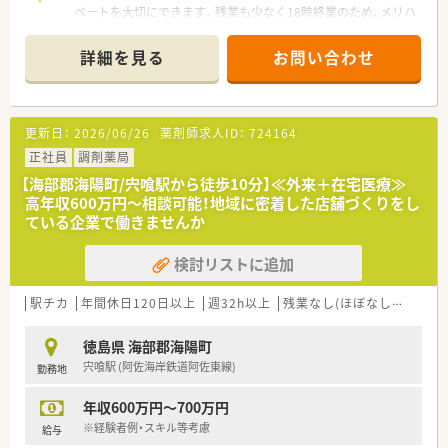
ベートを大切にできます。残業も少なく18時終業のため、メリハ
リをつけて働きたい方におすすめの増員求人です。
＊------------------------------------------＊
詳細を見る
お問い合わせ
【店舗情報と応需状況について】
■最寄り駅の阿波海南駅から徒歩7分の立地であり、内科や循環
器科の処方箋を1日あたり約30枚応需しています。
更新日：
2026/06/26
薬剤師求人ID：
724164
■外来調剤に加えて特別養護老人ホームやグループホームなど
の施設在宅および居宅在宅にも力を入れている環境です。
正社員
調剤薬局
■処方箋の応需だけでなく地域に密着した医療提供を目指して
【海部郡海陽町/宍喰駅から徒歩10分】≪外来＋在宅医療≫
おり、複数の医療機関からの処方箋を幅広く受け付けています。
高年収600万円～相談可能！地域に密着した店舗づくりをし
ている企業で働きませんか
【法人特徴について】
■複数の関連会社とともにグループ展開を行っており、安定した
検討リストに追加
経営基盤と人員体制が整っている働きやすい法人です。
■従業員の定着率が非常に高く離職率が低いのが特徴で、安心し
て長く勤められる職場環境を大切に維持しています。
駅チカ
年間休日120日以上
週32h以上
残業なし(ほぼなし含む)
車
■有給休暇の取得率が高水準であり、残業時間も少ないため、仕
事とプライベートのメリハリを利かせた就業が可能です。
徳島県 海部郡海陽町
宍喰駅 (阿佐海岸鉄道阿佐東線)
勤務地
【こんな取り組みをしています】
■スタッフのスキルアップを支援するための社内勉強会を定期
年収600万円～700万円
的に開催し、最新の医薬品情報や調剤知識の共有を図っていま
す。
※経験者例・スキル等考慮
給与
■研修助成制度を設けており、年に1回の学会参加などを通じて