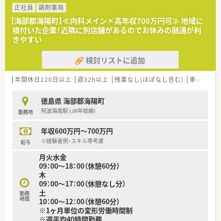
全で快適にご利用いただける環境を整えております。
正社員
調剤薬局
■施設や個人宅への在宅対応にも力を入れており、地域に根差し
【海部郡海陽町】≪内科メイン×高年収700万円可≫ 地域に
た医療サービスを幅広く展開している調剤薬局です。
根付いた企業！近隣に別店舗があるのでお休みの融通が利
きやすい
【法人特徴について】
■同エリア内に複数の系列店舗を展開しており、安定した経営基
検討リストに追加
盤を持ち地域に密着した運営を行っている法人です。
■従業員の働きやすさを重視しており、有給休暇の取得率が高く
離職率も低いため長く安心して勤務いただけます。
年間休日120日以上
週32h以上
残業なし(ほぼなし含む)
車通勤可
■在宅医療や健康サポート薬局としての活動など、地域社会への
貢献に積極的に取り組んでいる地域密着型の企業です。
徳島県 海部郡海陽町
阿波海南駅 (JR牟岐線)
勤務地
【職場環境と雰囲気】
■店内は広々としており、一般用医薬品や健康食品、介護用品な
年収600万円～700万円
ども取り揃えた明るく開放的な雰囲気の薬局です。
■散薬監査システムや自動分包機など最新の設備を多数導入し、
※経験者例・スキル等考慮
給与
安全かつ効率的に業務を進められる環境です。
月火水金
■近隣に系列店舗があり、急なお休みの際も相互に応援し合える
09：00～18：00（休憩60分）
協力体制が整っているため安心して勤務できます。
木
09：00～17：00（休憩なし分）
【やりがい/おすすめポイント】
土
■ご入職後は現場での実務を通じた丁寧なOJT研修があるため、
勤務
時間
10：00～12：00（休憩60分）
新しい環境にもスムーズに慣れていただくことができます。
※1ヶ月単位の変形労働時間制
■地域のご高齢の患者様との関わりが多く、直接感謝の言葉をい
※週平均40時間勤務
ただけることで薬剤師としての大きなやりがいを感じられま