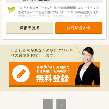
す。
＼在宅や健康サポートに注力／（海部郡海陽町エリア担当より）
■充実した福利厚生や整った人員体制のもと、離職率が低く定着
居宅や施設への在宅業務に力を入れており、多職種連携を通じて
率の良い働きやすい職場で安心して長く勤務できます。
薬剤師としての専門性をさらに高めたい方に最適な職場です。
＊------------------------------------------＊
詳細を見る
お問い合わせ
【店舗情報と応需状況について】
■阿波海南駅から徒歩8分の立地にあり車通勤も可能で毎日の通
勤が非常に便利な調剤薬局の店舗です。
■内科や胃腸内科やリハビリテーション科を中心に1日約20枚
の処方箋を応需して丁寧に対応します。
わたしたちがあなたの条件にぴった
■地域の患者様のご自宅へ訪問する居宅の在宅業務にも積極的
りの職場をお探しします。
に取り組んでおり地域医療に貢献します。
【法人特徴について】
■複数の関連会社とともにグループとして安定した運営を行っ
ており人員体制がしっかりと整っています。
■スタッフの働きやすさを重視しており離職率が低く長く安心
して働き続けることができる優良な法人です。
■在宅医療や健康サポート薬局としての活動など地域社会への
貢献に力を入れており信頼されています。
【勤務実態について】
■日曜日と祝日がお休みのシフト制となっており年間休日は
120日以上でプライベートを充実できます。