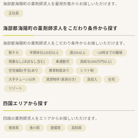
海部郡海陽町の薬剤師求人を雇用形態からお探しいただけます。
正社員
海部郡海陽町の薬剤師求人をこだわり条件から探す
海部郡海陽町の薬剤師求人をこだわり条件からお探しいただけます。
駅チカ
年間休日120日以上
週32h以上
~18時までの職場
残業なし(ほぼなし含む)
車通勤可
高給与(600万円以上)
住宅補助(手当)あり
教育制度あり
シフト制
大手チェーン以外
賃貸物件（家具付き）
高収入
在宅
リゾート
四国エリアから探す
四国の薬剤師求人をエリアからお探しいただけます。
徳島県
香川県
愛媛県
高知県