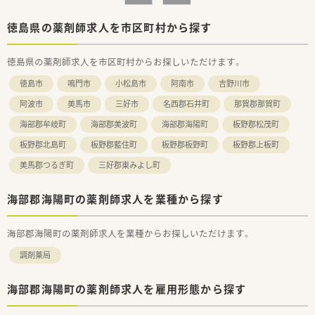
■有給休暇の取得率が75パーセントと非常に高くお休みを取り
やすい環境が整っているため安心です。
徳島県の薬剤師求人を市区町村から探す
■営業時間は平日が18時までで木曜日は17時までとなっており
残業は少なめの職場です。
徳島県の薬剤師求人を市区町村からお探しいただけます。
徳島市
鳴門市
小松島市
阿南市
吉野川市
阿波市
美馬市
三好市
名西郡石井町
那賀郡那賀町
海部郡牟岐町
海部郡美波町
海部郡海陽町
板野郡松茂町
板野郡北島町
板野郡藍住町
板野郡板野町
板野郡上板町
美馬郡つるぎ町
三好郡東みよし町
海部郡海陽町の薬剤師求人を業種から探す
海部郡海陽町の薬剤師求人を業種からお探しいただけます。
調剤薬局
海部郡海陽町の薬剤師求人を雇用形態から探す