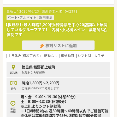
■休憩室も6畳程度あり、電子レンジ・IHコンロ、ケトル・冷蔵庫
を完備。横になれるスペースも有ります。
更新日：
2026/06/23
薬剤師求人ID：
542391
■薬剤師は常時3名体制です。
パート・アルバイト
調剤薬局
〈業務内容〉
【板野郡】«最大時給2,200円»徳島県を中心20店舗以上展開
■平均80枚/日程度です。
しているグループです！ 内科・小児科メイン 薬剤師3名
■OTC販売に非常に力を入れています。
体制です
耳鼻科門前と言うこともあり、マスクを種類豊富にそろえてい
ます。
検討リストに追加
■分注機も導入されており、業務負担軽減を図られています。
〈法人概要〉
土日休み(相談可含む)
転勤なし
車通勤可
シフト制
大手チェーン以外
■徳島市に4店舗、鳴門市に1店舗運営中の企業です。
■他の薬局に比べると少し多めに人員配置されており、働く皆さ
徳島県 板野郡上板町
んが余裕を持って勤務できる体制作りを目指しています。
板野駅 (JR高徳線)
勤務地
■週休2日制です。残業時間もほぼなく、繁忙期を除き平均は1～
2時間/月となっています。
時給1,800円～2,200円
■有給取得率はなんと100％です。ラウンダー勤務者を配置され
ており、急なお休みにも対応可能です。従業員全員が助け合い、
ご経験にあわせて考慮します
給与
皆が働きやすい職場を目指しています。
月～金 9：00～19：30（休憩60分）
■パートさんを含め、昇給も年1回ございます。
土 9：00～13：30（休憩0分）
■入社当初は人員に余裕のある状態で配属されますので丁寧に
※上記よりシフト制勤務
OJTを受けることができ、安心して働くことができます。
勤務
※1日8時間以内、週30時間～40時間以内でご相談可能
■社長は40代で薬剤師資格を保有されており、明るく社交的で
時間
※休憩は実働6時間超で45分、8時間超で60分取得
社員の方とのコミュニケーションも頻繁に行われています。