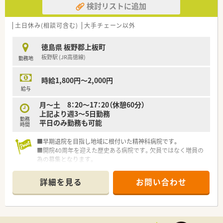
検討リストに追加
土日休み(相談可含む)
大手チェーン以外
徳島県 板野郡上板町
板野駅 (JR高徳線)
勤務地
時給1,800円～2,000円
給与
月～土 8：20～17：20（休憩60分）
上記より週3～5日勤務
勤務
平日のみ勤務も可能
時間
■早期退院を目指し地域に根付いた精神科病院です。
■開院40周年を迎えた歴史ある病院です。欠員ではなく増員の
為の募集となります。
詳細を見る
お問い合わせ