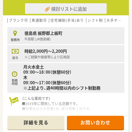
検討リストに追加
ブランク可
車通勤可
住宅補助(手当)あり
シフト制
大手チェーン以外
徳島県 板野郡上板町
牛島駅 (JR徳島線)
勤務地
時給2,000円～2,200円
※ご経験や面接等により応相談
給与
月火水金土
09：00～18：00（休憩60分）
木
勤務
09：00～17：00（休憩60分）
時間
※上記より、週40時間以内のシフト制勤務
〈こんな薬局です〉
■2019年に開局している店舗です。
■投薬台は立ち投薬1台、座り投薬１台です。
■待合は4人掛けソファ2つに加え、キッズスペースも完備してい
ます。
詳細を見る
お問い合わせ
■門前のクリニックからの処方箋を応需しています。耳鼻科メ
インのため、処方箋枚数は季節により変動いたします。