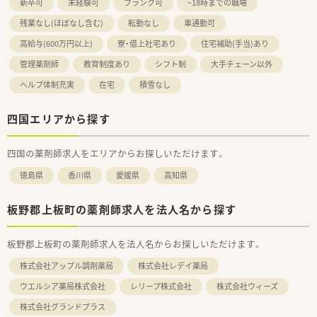
新卒可
未経験可
ブランク可
~18時までの職場
残業なし(ほぼなし含む)
転勤なし
車通勤可
高給与(600万円以上)
寮・借上社宅あり
住宅補助(手当)あり
管理薬剤師
教育制度あり
シフト制
大手チェーン以外
ヘルプ体制充実
在宅
積雪なし
四国エリアから探す
四国の薬剤師求人をエリアからお探しいただけます。
徳島県
香川県
愛媛県
高知県
板野郡上板町の薬剤師求人を法人名から探す
板野郡上板町の薬剤師求人を法人名からお探しいただけます。
株式会社アップル調剤薬局
株式会社レデイ薬局
ウエルシア薬局株式会社
レリープ株式会社
株式会社ウィーズ
株式会社グランドプラス