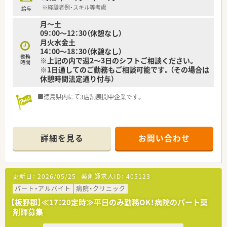
■有給消化とは別にリフレッシュ休暇もあり（最大5日）、有給取
※経験者例・スキル等考慮
給与
得率も80％以上です。
月～土
■人事考課制度やリフレッシュ休暇等も現場からの声で生まれ
09：00～12：30（休憩なし）
たもので
月火水金土
現場の意見を吸い上げてもらえる風通しの良い会社です。
14：00～18：30（休憩なし）
■子育て支援の取り組みも徹底されている法人です。徳島県で
勤務
※上記の内で週2～3日のシフトご相談ください。
はぐくみ支援企業として認定されています。
時間
※1日通してのご勤務もご相談可能です。（その場合は
■設備投資・託児所運営を含め、様々な労働環境改善に努めてい
休憩時間法定通り付与）
ます。
■徳島県内にて3店舗展開中企業です。
詳細を見る
お問い合わせ
更新日：
2026/05/25
薬剤師求人ID：
405123
パート・アルバイト
病院・クリニック
【板野郡】≪17：20定時≫平日のみ勤務OK！病院のパート薬
剤師募集