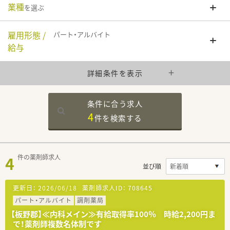
業種
を選ぶ
雇用形態 /
パート・アルバイト
給与
詳細条件を表示
条件に合う求人
4
件を
検索する
4
件の薬剤師求人
並び順
更新日：
2026/06/18
薬剤師求人ID：
708645
パート・アルバイト
調剤薬局
【板野郡】≪内科メイン≫有給取得率100％ 時給2,200円ま
で！薬剤師複数名体制です