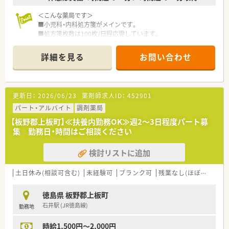
■薬歴は三菱のメルフィンをメインで採用されています。
＜こんな薬局です＞
■全店舗で地域支援体制加算を取得されています。
■小児科・内科処方箋がメインです。
■処方箋枚数は100枚/日程応需しています。
〈こんな方にもおススメ〉
■薬剤師は3名在籍しています。
■人員に余裕をもって働きたい方
■地元のチェーン薬局で腰を地域医療に貢献したい方
詳細を見る
お問い合わせ
＜業務内容＞
■有給取得しやすい環境で働きたい方
■調剤・監査・投薬等、外来処方箋対応がメインとなります。
＜法人特徴＞
など…ご興味ありましたらお問い合わせください！
更新日：
2026/06/23
薬剤師求人ID：
452901
■徳島に本社を置き、四国中心に関西エリアにも店舗を展開され
ている企業です。
パート・アルバイト
調剤薬局
店舗異動は通勤圏内のみですので、転居を伴う異動はありませ
【板野郡上板町】≪扶養内勤務OK≫週2～3日程度パート募
ん。
集 勤務日・時間はご相談ください
■医・食・福・住で地域貢献をするため、幅広い事業展開をされて
いるグループです。
検討リストに追加
福祉事業も行っており、施設在宅の件数は徳島の薬局の中では
トップクラスです。
■福利厚生も充実しています。
土日休み(相談可含む)
未経験可
ブランク可
残業なし(ほぼなし含む)
企業型DC・積立NISA・財形貯蓄の導入も勿論、
e-ラーニング受講補助等のスキルアップ支援も行っておりま
徳島県 板野郡上板町
す。
石井駅 (JR徳島線)
勤務地
■人事考課制度があります。
従業員の皆様のモチベーション維持のため、昇給率も比較的高
時給1,500円～2,000円
く設定されています。