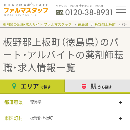
平日9：30-19：00 土日10：00-19：00
薬剤師の転職・求人サイト ファルマスタッフ
徳島県
板野郡上板町
パー
板野郡上板町（徳島県）のパ
ート・アルバイト
の薬剤師転
職・求人情報一覧
エリア
駅
で探す
から探す
都道府県
徳島県
市区町村
板野郡上板町