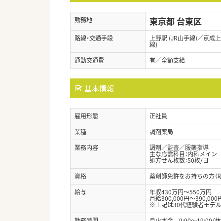
東京都 台東区
勤務地
路線・交通手段
上野駅 (JR山手線)／京成
線)
通勤交通費
有／全額支給
基本情報
雇用形態
正社員
業種
調剤薬局
業務内容
調剤／監査／服薬指導
主な応需科目：内科メイン
処方せん枚数：50枚/日
資格
薬剤師免許をお持ちの方（
給与
年収430万円～550万円
月給300,000円～390,000
※上記は30代経験者モデル
勤務時間
月火水金 9:00～19:00