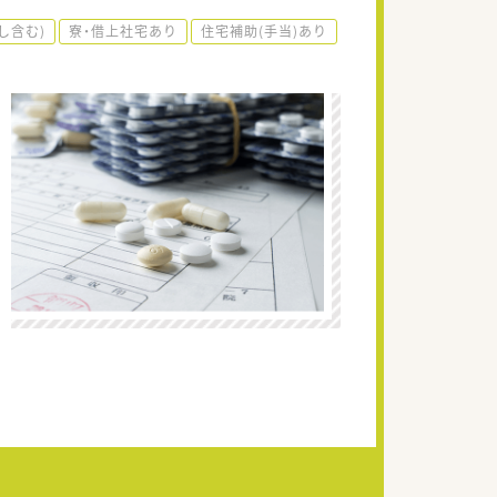
し含む)
寮・借上社宅あり
住宅補助(手当)あり