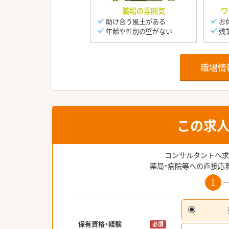
職場の雰囲気
ワ
助け合う風土がある
お
年齢や性別の壁がない
残
職場情
この求
コンサルタントへ求
薬局・病院等への直接応
1
保有資格・経験
必須