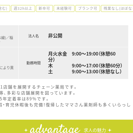
含む)
週32h以上
新卒可
未経験可
ブランク可
残業なし(ほぼな
非公開
法人名
本線)／稲
…
月火水金 9:00～19:00（休憩60
分）
勤務時間
木 9:00～17:00（休憩60分）
職により異
土 9:00～13:00（休憩なし）
91店舗を展開するチェーン薬局です。
等、多彩な店舗展開を図っています。
5年定着率は89%です。
暇・育児休暇後も完備！復帰したママさん薬剤師も多くいらっし
advantage
求人の魅力