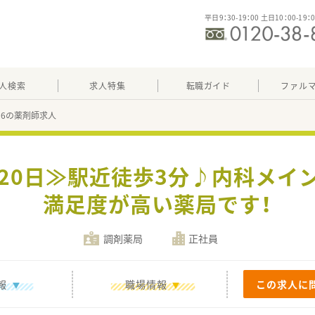
平日9：30-19：00 土日10：00-19：
人検索
求人特集
転職ガイド
ファル
536の薬剤師求人
120日≫駅近徒歩3分♪内科メイ
満足度が高い薬局です！
調剤薬局
正社員
報
職場情報
この求人に