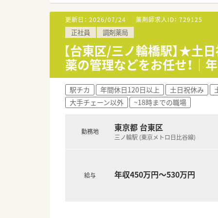
【求人情報について】
更新日：
2026/07/24
薬剤師求人ID：
729125
■正社員としての募集であり、年
正社員
調剤薬局
■年間休日は124日確保されて
■これまでのご経験やスキルを
【台東区/三ノ輪橋駅】★土
薬の管理などをお任せ！｜
【勤務実態について】
■残業時間を発生させない管理
■在宅業務での移動時は専属ド
駅チカ
年間休日120日以上
土日祝休み
■15時以降に翌日分の処方が
大手チェーン以外
~18時までの職場
【こんな方にオススメ】
■無菌調剤やターミナルケアな
東京都 台東区
勤務地
■ワークライフバランスを重視
三ノ輪駅 (東京メトロ日比谷線)
■車の運転に自信がないものの
年収450万円～530万円
給与