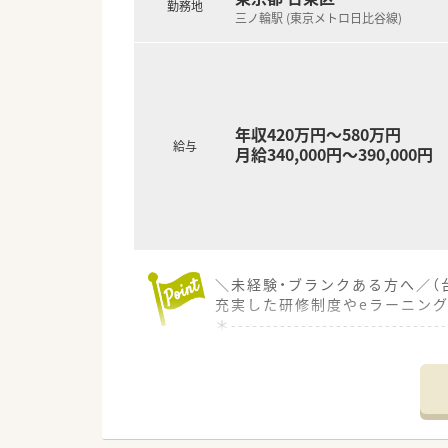
勤務地
三ノ輪駅 (東京メトロ日比谷線)
年収420万円～580万円
給与
月給340,000円～390,000円
＼未経験・ブランクある方へ／（
充実した研修制度やeラーニン
＊------------------------------
【店舗情報と応需状況について】
■最寄り駅の東京メトロ日比谷線
■医療ビル内に位置しており、内
■1日の処方箋枚数は210枚で