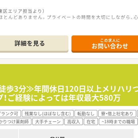
東区エリア担当より）
もほとんどありません。プライベートの時間を大切にしながら、
------------＊
この求人に
詳細を見る
お問い合わせ
駅から徒歩10分の場所に位置しており、通勤のしやすさが魅力
科、皮膚科など多岐にわたり、地域に根差した医療サービスを提
0枚から30枚程度となっており、落ち着いた環境で丁寧な対応
となっており、無理のないスケジュールで長く活躍していただけ
ら550万円の範囲内となり、ご経験やスキルを考慮した上で決定
ら徒歩3分≫年間休日120日以上メリハ
土日祝休みの求人となっております。
！ご経験によっては年収最大580万
務いただける環境です。
ブランク可
残業なし(ほぼなし含む)
転勤なし
寮・借上社宅あり
丁寧な服薬指導といった、薬剤師としての基本的な外来業務をお
かりつけ薬剤師
大手チェーン
高収入
在宅
~18時までの職場
、麻薬をはじめとした各種医薬品の適切な管理業務などを中心に
の勤怠管理などは本部が対応するため、大きな負担なく店舗運営