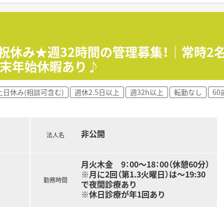
収は500万円から550万円の間で相談可能です。
おり、しっかり休息を取りながら長く働ける条件です。
十分に考慮した上で給与額が最終決定されます。
日祝休み★週32時間の管理募集！｜常時
年末年始休暇あり♪
が徹底されており、終業後はすぐに帰宅できます。
ライバーが同行するため運転の心配は一切ありません。
土日休み(相談可含む)
週休2.5日以上
週32h以上
転勤なし
6
届くため優先順位を立てて効率よく作業を進められます。
ど専門性の高い在宅知識を深めたい方に最適です。
非公開
して残業の少ない環境で働きたい方におすすめです。
法人名
在宅医療へ挑戦してみたい方にぴったりです。
月火木金 9：00～18：00（休憩60分）
※月に2回（第1.3火曜日）は～19:30
勤務時間
で夜間診療あり
※休日診療が年1回あり