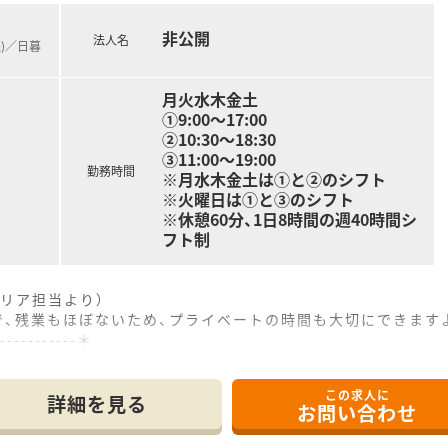
非公開
法人名
線)／日暮
月火水木金土
①9:00～17:00
②10:30～18:30
③11:00～19:00
勤務時間
※月水木金土は①と②のシフト
※火曜日は①と③のシフト
※休憩60分、1日8時間の週40時間シ
フト制
リア担当より）
で、残業もほぼないため、プライベートの時間も大切にできます
------------＊
この求人に
徒歩10分ほどの距離に位置しており、毎日の通勤もしやすい立
詳細を見る
お問い合わせ
応需しつつ、1日約80枚から120枚の処方箋に対応しています
おり、1日約200件の個人宅や5施設の在宅医療も支えています