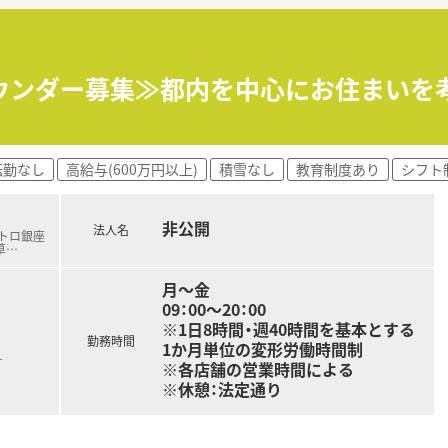
て】
目的とした増員募集のため、新しい仲間を積極採用中です。
薬剤師として着実にスキルアップしたいという意欲的な方を求め
のスタッフと協力しながら業務に取り組める方を歓迎いたします
ウンダー募集≫都内を中心にお住まいを
を高める薬剤師スペシャリストとしての道が用意されています。
には管理薬剤師やエリアマネージャーを目指すことも可能です。
転勤なし
高給与(600万円以上)
積雪なし
教育制度あり
シフト
充実しており、多くの方が専門性を高め活躍されています。
非公開
法人名
じて、420万円から580万円の年収が想定されます。
メトロ銀座
草
…
年2回の賞与が支給され、安定した収入を見込めます。
や地域手当、職位手当などが条件に応じて支給されます。
月～金
09：00～20：00
※1日8時間・週40時間を基本とする
勤務時間
1か月単位の変形労働時間制
す
※各店舗の営業時間による
※休憩：法定通り