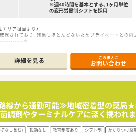
※週40時間を基本とする、1ヶ月単位
の変形労働制シフトを採用
区エリア担当より）
0日確保されており、残業もほとんどないためプライベートとの両
------------＊
この求人に
から徒歩6分の場所にあり、通勤しやすく近隣の商業施設も利用
詳細を見る
お問い合わせ
科などを応需しており、1日の処方箋枚数は約25枚と落ち着
の体制となっており、常勤1名とパート2名の薬剤師が在籍して
密着した調剤薬局を8店舗展開しており、定期的な転勤がないた
収を通じてさらなる事業拡大を検討しており、将来的な成長余地
尊重される社風であり、現場の意見を積極的に取り入れながら
数路線から通勤可能≫地域密着型の薬局★
無菌調剤やターミナルケアに深く携われま
よび服薬指導を中心に行っていただき、薬剤師1名体制のため自
地域の患者様に対する居宅への在宅業務も行っており、地域医療
ほぼなし含む)
転勤なし
教育制度あり
シフト制
かかりつけ薬
身体づくりに関する健康相談も承っており、患者様の幅広いお悩