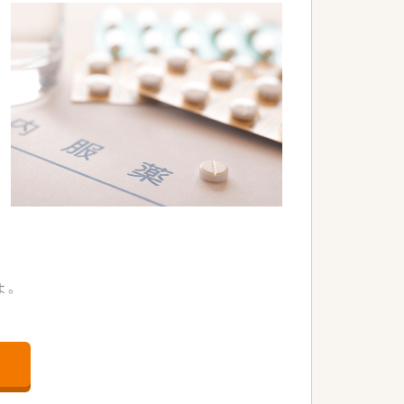
よ。
地です。
。
。