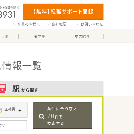
00
（祝日を除く）
【無料】転職サポート登録
企業の皆様へ
会社概要
お問い合わせ
マラボ
薬学生
支店紹介
人情報一覧
駅
から探す
条件に合う求人
与
正社員
70
件を
検索する