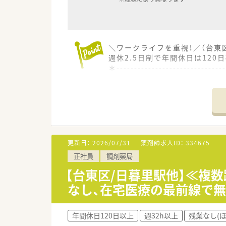
＼ワークライフを重視！／（台東
週休2.5日制で年間休日は12
＊------------------------------
【店舗情報と応需状況について】
■東京メトロ銀座線の田原町駅
■整形外科を中心に内科や消化器
■常時薬剤師1名と医療事務1名
【法人特徴について】
更新日：
2026/07/31
薬剤師求人ID：
334675
■東京都内を中心として地域に
正社員
調剤薬局
■今後も的確な出店や店舗の買
■店舗ごとの独自性や考え方が
【台東区/日暮里駅他】≪複
なし、在宅医療の最前線で
【想定される業務内容】
■処方箋に基づく調剤や監査お
■身体が不自由で通院が難しい
年間休日120日以上
週32h以上
残業なし(
■日常的な食事に関することや