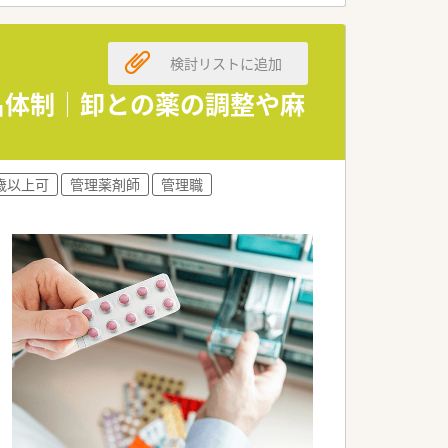
検討リストに追加
2名体制｜卸との薬の調整や麻
0歳以上可
管理薬剤師
管理職