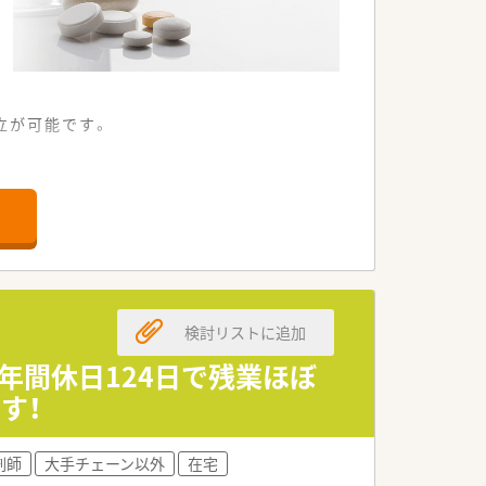
立が可能です。
しやすい便利な立地です。
いて対応できる環境です。
協力し合っています。
め腰を据えて働けます。
検討リストに追加
を十分に秘めた法人です。
より良い運営を目指しています。
年間休日124日で残業ほぼ
す！
分のペースで業務を進められます。
に貢献する役割を担います。
剤師
大手チェーン以外
在宅
みに寄り添って対応します。