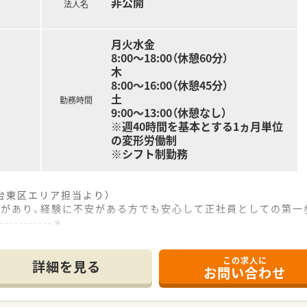
非公開
法人名
月火水金
8:00～18:00（休憩60分）
木
8:00～16:00（休憩45分）
土
勤務時間
9:00～13:00（休憩なし）
※週40時間を基本とする1ヵ月単位
の変形労働制
※シフト制勤務
台東区エリア担当より）
グがあり、経験に不安がある方でも安心して正社員としての第一
------------＊
この求人に
「三ノ輪駅」から徒歩3分という駅チカの好立地にあります。
詳細を見る
お問い合わせ
科や小児科、皮膚科、眼科など多科目を幅広く応需しています
、常時8名から9名の薬剤師体制で対応します。