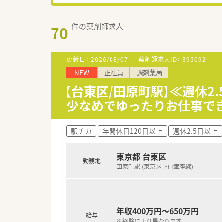
件の薬剤師求人
70
更新日：
2026/08/07
薬剤師求人ID：
395092
NEW
正社員
調剤薬局
【台東区/田原町駅】≪週休2
少なめでゆったりお仕事で
駅チカ
年間休日120日以上
週休2.5日以上
東京都 台東区
勤務地
田原町駅 (東京メトロ銀座線)
年収400万円～650万円
給与
※経験により異なります