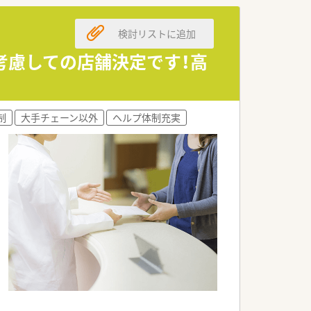
検討リストに追加
ています。
。
考慮しての店舗決定です！高
制
大手チェーン以外
ヘルプ体制充実