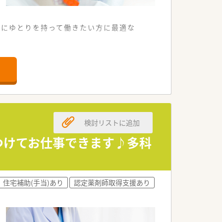
心にゆとりを持って働きたい方に最適な
的な調剤薬局です。
供しております。
ができる状況です。
検討リストに追加
る雇用形態です。
されます。
リつけてお仕事できます♪多科
住宅補助(手当)あり
認定薬剤師取得支援あり
任せします。
担当します。
に専念できます。