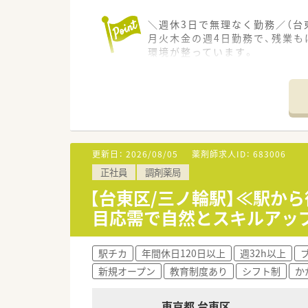
＼週休3日で無理なく勤務／（台
月火木金の週4日勤務で、残業
環境が整っています。
＊------------------------------
【店舗情報と応需状況について】
■東京メトロ日比谷線の三ノ輪
■主な応需科目は内科や整形外
■処方箋の受付枚数は1日平均2
更新日：
2026/08/05
薬剤師求人ID：
683006
【求人情報について】
正社員
調剤薬局
■週32時間勤務の正社員雇用
■想定される年収は450万円か
【台東区/三ノ輪駅】≪駅か
■正社員では珍しく、基本的に
目応需で自然とスキルアップ
プライベートも大切にしつつ勤
【想定される業務内容】
駅チカ
年間休日120日以上
週32h以上
■調剤業務や監査、患者様への
新規オープン
教育制度あり
シフト制
か
■医薬品卸業者との納品調整や
■複雑な事務手続きやスタッフ
東京都 台東区