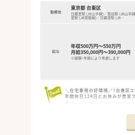
東京都 台東区
勤務地
日暮里駅 (JR山手線)／鶯谷駅 (JR山手
里駅 (JR常磐線)／日暮里駅 (JR
…
年収500万円～550万円
月給350,000円～390,000円
給与
※経験・年齢により考慮します
＼在宅重視の好環境／（台東区エ
年間休日124日とお休みが豊富
＊------------------------------
【店舗情報と応需状況について】
■最寄り駅である日暮里駅から
■内科や耳鼻科など幅広い科目を
■常勤薬剤師5名体制で運営して