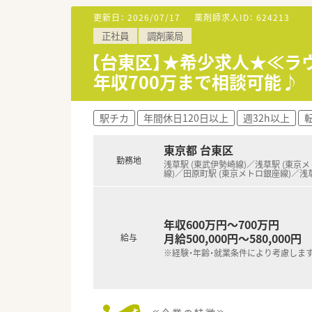
【募集背景と求める人物像につい
更新日：
2026/07/17
薬剤師求人ID：
624213
■今後の更なるサービス拡充を
正社員
調剤薬局
■様々な処方箋に触れながら、
■チームワークを尊重し、周囲
【台東区】★希少求人★≪ラ
年収700万まで相談可能♪
【想定されるキャリアイメージ】
■在宅医療や漢方など、専門性
■現場経験を積んだ後、将来的
駅チカ
年間休日120日以上
週32h以上
■認定薬剤師の取得支援制度が
東京都 台東区
【想定されるモデル年収】
勤務地
■これまでのご経験やスキルに応
浅草駅 (東武伊勢崎線)／浅草駅 (東京
線)／田原町駅 (東京メトロ銀座線)／浅
■毎年1回の定期昇給に加えて、
■基本給とは別に、薬剤師手当
年収600万円～700万円
月給500,000円～580,000円
給与
※経験・年齢・就業条件により考慮しま