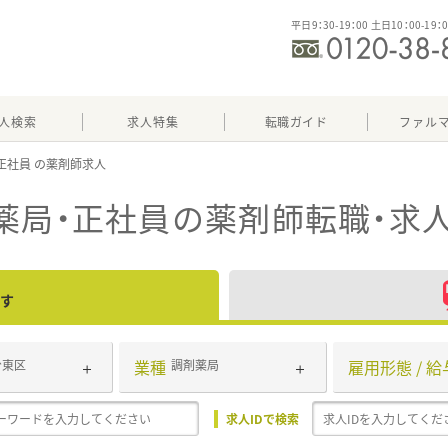
平日9：30-19：00 土日10：00-19：
人検索
求人特集
転職ガイド
ファル
正社員
薬局・正社員
の薬剤師転職・求
す
業種
雇用形態 / 給
台東区
調剤薬局
求人IDで検索