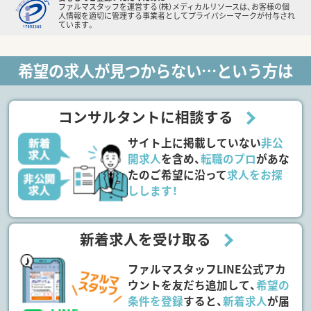
ファルマスタッフを運営する（株）メディカルリソースは、お客様の個
人情報を適切に管理する事業者としてプライバシーマークが付与され
ています。
希望の求人が見つからない…という方は
コンサルタントに相談する
サイト上に掲載していない
非公
開求人
を含め、
転職のプロ
があな
たのご希望に沿って
求人をお探
しします！
新着求人を受け取る
ファルマスタッフLINE公式アカ
ウントを友だち追加して、
希望の
条件を登録
すると、
新着求人
が届