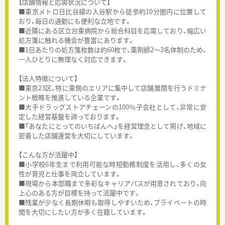
【店舗情報と応需状況について】
■東京メトロ日比谷線の入谷駅から徒歩約10分圏内に位置して
おり、毎日の通勤にも便利な立地です。
■近隣にある区立台東病院から総合科目を応需しており、幅広い
処方箋に触れる機会が豊富にあります。
■1日あたりの処方箋枚数は約60枚で、薬剤師2～3名体制のため、
一人ひとりに無理なく対応できます。
【法人特徴について】
■東京23区、特に東側のエリアに集中して店舗展開を行うドミナ
ント戦略を推進している企業です。
■大手ドラッグストアチェーンの100％子会社として、非常に安
定した経営基盤を誇っております。
■「あなたにとってのいちばんへ」を経営理念として掲げ、地域に
密着した店舗運営を大切にしています。
【こんな方が活躍中】
■小学校6年生まで利用可能な時短勤務制度を活用し、多くの女
性が育児と仕事を両立しています。
■現場から本部職まで多彩なキャリアパスが用意されており、向
上心のある方が目標を持って活躍中です。
■残業が少なく長期休暇も取得しやすいため、プライベートの時
間を大切にしたい方が多く在籍しています。