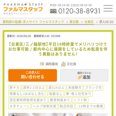
平日9：30-19：00 土日10：00-19：00
薬剤師の転職・求人サイト ファルマスタッフ
東京都
台東区
求人ID：20
更新日：
2026/06/26
薬剤師求人ID：
201089
【台東区/三ノ輪駅他】平日18時終業でメリハリつけて
お仕事可能♪都内中心に展開をしているため転居を伴
う異動はありません！
調剤薬局
正社員
この求人に
検討リストに
問い合わせる
追加
駅チカ
週休2.5日以上
週32h以上
未経験可
ブランク可
残業なし(ほぼなし含む)
転勤なし
寮・借上社宅あり
認定薬剤師取得支援あり
教育制度あり
シフト制
大手チェーン
ヘルプ体制充実
総合科目
~18時までの職場