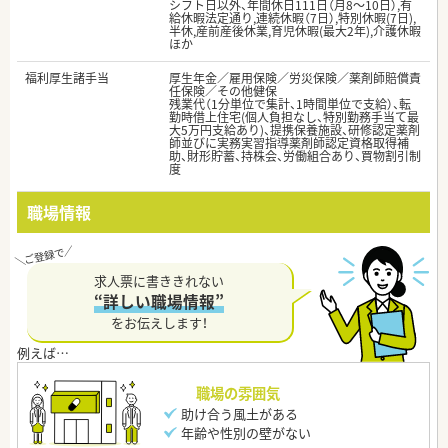
シフト日以外、年間休日111日（月8～10日）,有
給休暇法定通り,連続休暇（7日）,特別休暇(7日),
半休,産前産後休業,育児休暇(最大2年),介護休暇
ほか
福利厚生諸手当
厚生年金／雇用保険／労災保険／薬剤師賠償責
任保険／その他健保
残業代（1分単位で集計、1時間単位で支給）、転
勤時借上住宅(個人負担なし、特別勤務手当て最
大5万円支給あり)、提携保養施設、研修認定薬剤
師並びに実務実習指導薬剤師認定資格取得補
助、財形貯蓄、持株会、労働組合あり、買物割引制
度
職場情報
求人票に書ききれない
“詳しい職場情報”
をお伝えします！
職場の雰囲気
助け合う風土がある
年齢や性別の壁がない