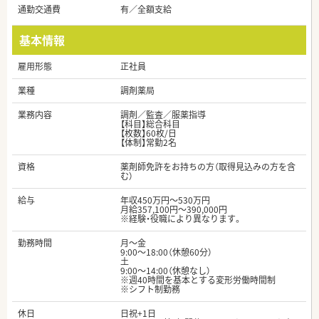
通勤交通費
有／全額支給
基本情報
雇用形態
正社員
業種
調剤薬局
業務内容
調剤／監査／服薬指導
【科目】総合科目
【枚数】60枚/日
【体制】常勤2名
資格
薬剤師免許をお持ちの方（取得見込みの方を含
む）
給与
年収450万円～530万円
月給357,100円～390,000円
※経験・役職により異なります。
勤務時間
月～金
9:00～18:00（休憩60分）
土
9:00～14:00（休憩なし）
※週40時間を基本とする変形労働時間制
※シフト制勤務
休日
日祝+1日