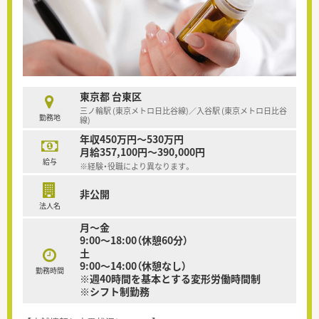
東京都 台東区
三ノ輪駅 (東京メトロ日比谷線)／入谷駅 (東京メトロ日比谷
勤務地
線)
年収450万円～530万円
月給357,100円～390,000円
給与
※経験・役職により異なります。
非公開
法人名
月～金
9:00～18:00（休憩60分）
土
9:00～14:00（休憩なし）
勤務時間
※週40時間を基本とする変形労働時間制
※シフト制勤務