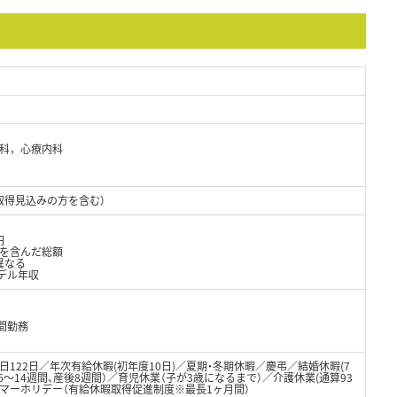
 内科，心療内科
取得見込みの方を含む）
円
当を含んだ総額
異なる
デル年収
時間勤務
日122日／年次有給休暇(初年度10日)／夏期・冬期休暇／慶弔／結婚休暇(7
6～14週間、産後8週間）／育児休業（子が3歳になるまで）／介護休業(通算93
／サマーホリデー（有給休暇取得促進制度※最長1ヶ月間）