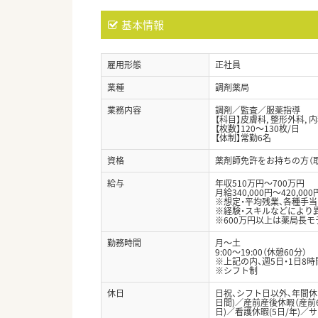
基本情報
雇用形態
正社員
業種
調剤薬局
業務内容
調剤／監査／服薬指導
【科目】皮膚科, 整形外科,
【枚数】120～130枚/日
【体制】常勤6名
資格
薬剤師免許をお持ちの方（
給与
年収510万円～700万円
月給340,000円～420,000
※想定・平均残業、各種手
※経験・スキルなどにより
※600万円以上は薬局長モ
勤務時間
月～土
9:00～19:00（休憩60分）
※上記の内、週5日・1日8
※シフト制
休日
日祝、シフト日以外、年間休
日間)／産前産後休暇（産前
日)／看護休暇(5日/年)