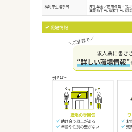
福利厚生諸手当
厚生年金／雇用保険／労災
薬剤師手当、家族手当、役職
職場情報
求人票に書き
“詳しい職場情報”
職場の雰囲気
ワ
助け合う風土がある
お
年齢や性別の壁がない
残