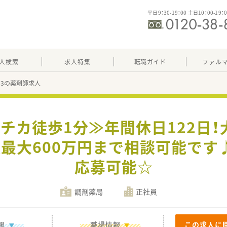
平日9：30-19：00 土日10：00-19：
人検索
求人特集
転職ガイド
ファル
573の薬剤師求人
駅チカ徒歩1分≫年間休日122日
収最大600万円まで相談可能です
応募可能☆
調剤薬局
正社員
報
職場情報
この求人に