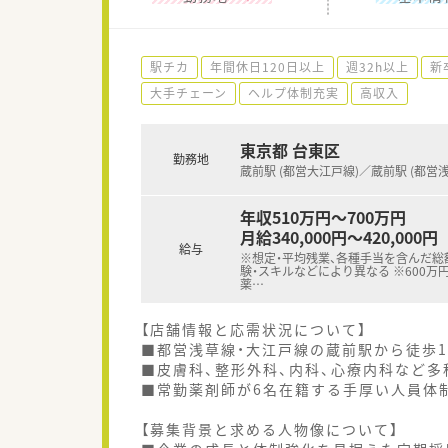
駅チカ
年間休日120日以上
週32h以上
新
大手チェーン
ヘルプ体制充実
高収入
東京都 台東区
勤務地
蔵前駅 (都営大江戸線)／蔵前駅 (都営
年収510万円～700万円
月給340,000円～420,000円
給与
※想定・平均残業、各種手当を含んだ総
験・スキルなどにより異なる ※600万
薬
…
【店舗情報と応需状況について】
■都営浅草線・大江戸線の蔵前駅から徒歩
■皮膚科、整形外科、内科、心療内科など多
■常勤薬剤師が6名在籍する手厚い人員体
【募集背景と求める人物像について】