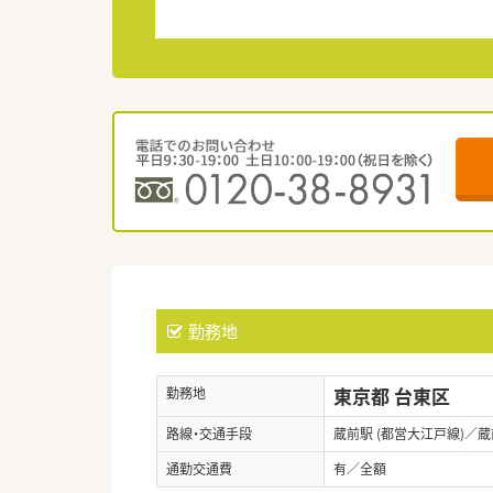
勤務地
東京都 台東区
勤務地
路線・交通手段
蔵前駅 (都営大江戸線)／蔵
通勤交通費
有／全額