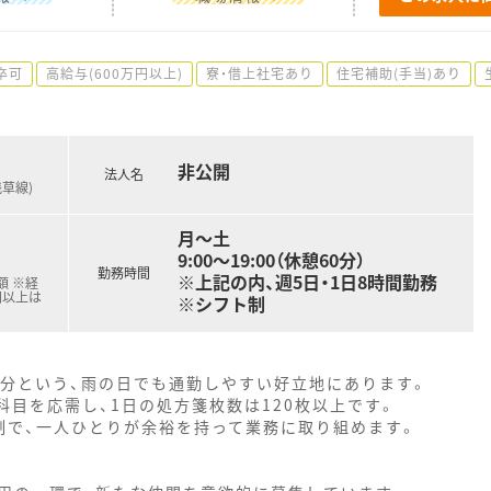
卒可
高給与(600万円以上)
寮・借上社宅あり
住宅補助(手当)あり
非公開
法人名
浅草線)
月～土
9:00～19:00（休憩60分）
勤務時間
※上記の内、週5日・1日8時間勤務
額 ※経
円以上は
※シフト制
1分という、雨の日でも通勤しやすい好立地にあります。
科目を応需し、1日の処方箋枚数は120枚以上です。
制で、一人ひとりが余裕を持って業務に取り組めます。