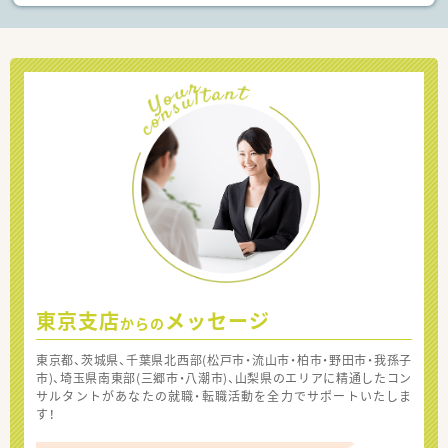
東京支店
メッセージ
からの
東京都、茨城県、千葉県北西部(松戸市・流山市・柏市・野田市・我孫子
市)、埼玉県南東部(三郷市・八潮市)、山梨県のエリアに精通したコン
サルタントがあなたの就職・転職活動を全力でサポートいたしま
す！