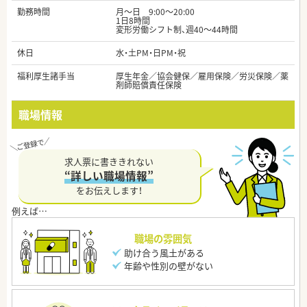
勤務時間
月～日 9:00～20:00
1日8時間
変形労働シフト制、週40～44時間
休日
水・土PM・日PM・祝
福利厚生諸手当
厚生年金／協会健保／雇用保険／労災保険／薬
剤師賠償責任保険
職場情報
求人票に書ききれない
“詳しい職場情報”
をお伝えします！
職場の雰囲気
助け合う風土がある
年齢や性別の壁がない