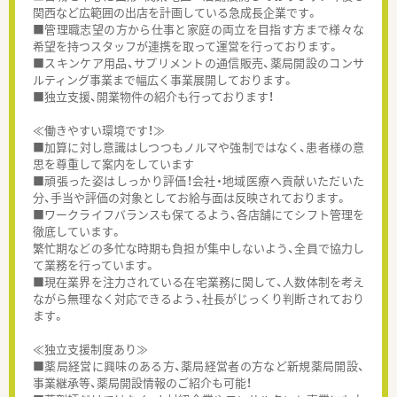
関西など広範囲の出店を計画している急成長企業です。
■管理職志望の方から仕事と家庭の両立を目指す方まで様々な
希望を持つスタッフが連携を取って運営を行っております。
■スキンケア用品、サプリメントの通信販売、薬局開設のコンサ
ルティング事業まで幅広く事業展開しております。
■独立支援、開業物件の紹介も行っております！
≪働きやすい環境です！≫
■加算に対し意識はしつつもノルマや強制ではなく、患者様の意
思を尊重して案内をしています
■頑張った姿はしっかり評価！会社・地域医療へ貢献いただいた
分、手当や評価の対象としてお給与面は反映されております。
■ワークライフバランスも保てるよう、各店舗にてシフト管理を
徹底しています。
繁忙期などの多忙な時期も負担が集中しないよう、全員で協力し
て業務を行っています。
■現在業界を注力されている在宅業務に関して、人数体制を考え
ながら無理なく対応できるよう、社長がじっくり判断されており
ます。
≪独立支援制度あり≫
■薬局経営に興味のある方、薬局経営者の方など新規薬局開設、
事業継承等、薬局開設情報のご紹介も可能！