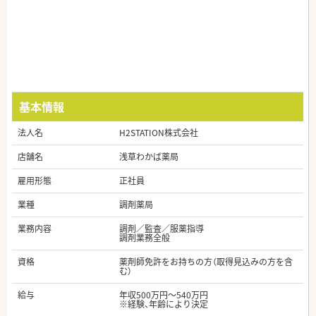
基本情報
法人名
H2STATION株式会社
店舗名
浅草わかば薬局
雇用形態
正社員
業種
調剤薬局
業務内容
調剤／監査／服薬指導
調剤業務全般
資格
薬剤師免許をお持ちの方（取得見込みの方を含
む）
給与
年収500万円～540万円
※経験、年齢により決定