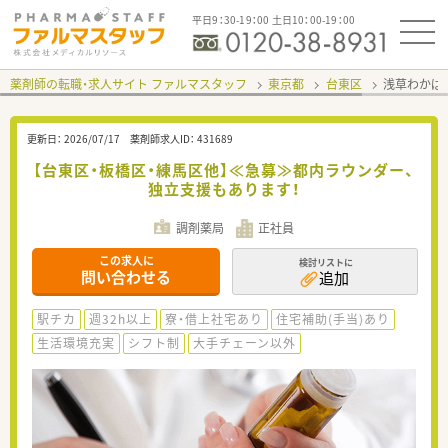
平日9：30-19：00 土日10：00-19：00
薬剤師の転職・求人サイト ファルマスタッフ
東京都
台東区
浅草わかば
更新日：
2026/07/17
薬剤師求人ID：
431689
【台東区・板橋区・練馬区他】≪急募≫都内ラウンダー、
独立支援もあります！
調剤薬局
正社員
この求人に
検討リストに
問い合わせる
追加
駅チカ
週32h以上
寮・借上社宅あり
住宅補助(手当)あり
生活環境充実
シフト制
大手チェーン以外