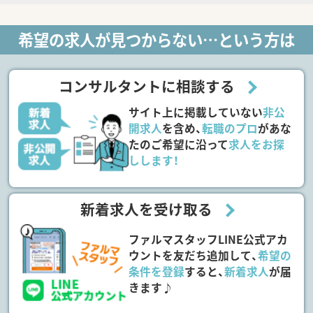
希望の求人が見つからない…という方は
コンサルタントに相談する
サイト上に掲載していない
非公
開求人
を含め、
転職のプロ
があな
たのご希望に沿って
求人をお探
しします！
新着求人を受け取る
ファルマスタッフLINE公式アカ
ウントを友だち追加して、
希望の
条件を登録
すると、
新着求人
が届
きます♪