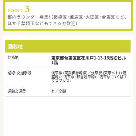
都内ラウンダー募集！（板橋区・練馬区・大田区・台東区など、
ほか千葉埼玉などもできる方歓迎）
勤務地
勤務地
東京都台東区区花川戸1-13-16濱松ビル
1階
路線・交通手段
浅草駅 (東武伊勢崎線)／浅草駅 (東京メトロ銀
座線)／浅草駅 (都営浅草線)／浅草駅 (つくばエ
クスプレス)
通勤交通費
有／全額