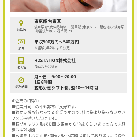
東京都 台東区
浅草駅 (東武伊勢崎線)／浅草駅 (東京メトロ銀座線)／浅草駅
勤務地
(都営浅草線)／浅草駅 (つ
…
年収500万円～540万円
※経験、年齢により決定
給与
H2STATION株式会社
浅草わかば薬局
法人名
月～日 9:00～20:00
1日8時間
勤務時間
変形労働シフト制、週40～44時間
≪企業の特徴≫
■従業員同士の仲も非常に良好です。
■独立支援も行なってる企業ですので、社長様より様々なノウハ
ウをご指導いただけます。
■長期キャリア形成を図る観点から40歳くらいまでの方で未経
験も相談可能！
■宮城を中心に山形・関東地区へ店舗展開しております。今後も