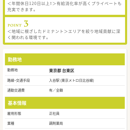
＜年間休日120日以上！＞有給消化率が高くプライベートも
充実できます。
＜地域に根ざしたドミナント＞エリアを絞り地域貢献に深
く関われる環境です。
勤務地
勤務地
東京都 台東区
路線・交通手段
入谷駅 (東京メトロ日比谷線)
通勤交通費
有／全額
基本情報
雇用形態
正社員
業種
調剤薬局