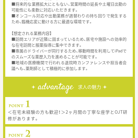
■将来的な業務拡大にともない、営業時間の延長や土曜日出勤の
可能性にも柔軟に対応いただきます。
■オンコール対応や出動業務が週替わりの持ち回りで発生する
ため、臨機応変に動ける方に最適な環境です。
【想定される業務内容】
■訪問エリアが近隣に固まっているため、居宅や施設への効率的
な在宅訪問と服薬指導に集中できます。
■専属のドライバーが同行するため、移動時間を利用してiPadで
のスムーズな薬歴入力を進めることが可能です。
■地域の医療機関で行われる退院時カンファレンスや担当者会
議へも、薬剤師として積極的に参加します。
advantage
求人の魅力
＜在宅未経験の方も歓迎！＞2ヶ月間の丁寧な座学とOJT研
修があります。