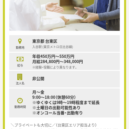
東京都 台東区
入谷駅 (東京メトロ日比谷線)
勤務地
年収450万円～550万円
月給284,800円～348,000円
給与
※経験・役職により異なります。
非公開
法人名
月～金
9:00～18:00（休憩60分）
※ゆくゆくは9時～19時程度まで延長
勤務時間
※土曜日の出勤可能性あり
※オンコール当番・出動有り
＼プライベートも大切に／（台東区エリア担当より）