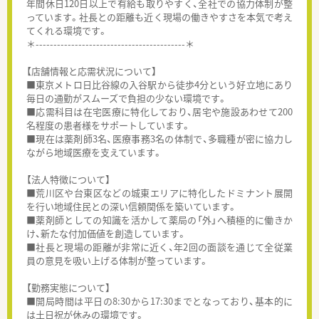
年間休日120日以上で有給も取りやすく、全社での協力体制が整
っています。社長との距離も近く現場の働きやすさを本気で考え
てくれる環境です。
＊------------------------------------------＊
【店舗情報と応需状況について】
■東京メトロ日比谷線の入谷駅から徒歩4分という好立地にあり
毎日の通勤がスムーズで負担の少ない環境です。
■応需科目は在宅医療に特化しており、居宅や施設あわせて200
名程度の患者様をサポートしています。
■現在は薬剤師3名、医療事務3名の体制で、多職種が密に協力し
ながら地域医療を支えています。
【法人特徴について】
■荒川区や台東区などの城東エリアに特化したドミナント展開
を行い地域住民との深い信頼関係を築いています。
■薬剤師としての知識を活かして薬局の「外」へ積極的に働きか
け、新たな付加価値を創造しています。
■社長と現場の距離が非常に近く、年2回の面談を通じて全従業
員の意見を吸い上げる体制が整っています。
【勤務実態について】
■開局時間は平日の8:30から17:30までとなっており、基本的に
は土日祝が休みの環境です。