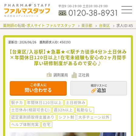
平日9：30-19：00 土日10：00-19：00
薬剤師の転職・求人サイト ファルマスタッフ
東京都
台東区
求人ID：45
更新日：
2026/06/26
薬剤師求人ID：
450193
【台東区/入谷駅】★急募★≪駅チカ徒歩4分≫土日休み
×年間休日120日以上！在宅未経験も安心の2ヶ月間手
厚い研修制度があるので安心♪
調剤薬局
正社員
この求人に
検討リストに
問い合わせる
追加
駅チカ
年間休日120日以上
土日祝休み
土日休み(相談可含む)
週32h以上
転勤なし
認定薬剤師取得支援あり
シフト制
大手チェーン以外
ヘルプ体制充実
在宅