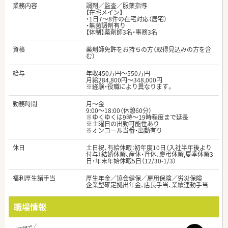
業務内容
調剤／監査／服薬指導
【在宅メイン】
・1日7～8件の在宅対応（居宅）
・無菌調剤有り
【体制】薬剤師3名・事務3名
資格
薬剤師免許をお持ちの方（取得見込みの方を含
む）
給与
年収450万円～550万円
月給284,800円～348,000円
※経験・役職により異なります。
勤務時間
月～金
9:00～18:00（休憩60分）
※ゆくゆくは9時～19時程度まで延長
※土曜日の出勤可能性あり
※オンコール当番・出動有り
休日
土日祝、有給休暇：初年度10日（入社半年後より
付与）結婚休暇、産休・育休、慶弔休暇,夏季休暇3
日・年末年始休暇5日（12/30-1/3）
福利厚生諸手当
厚生年金／協会健保／雇用保険／労災保険
企業型確定拠出年金、店長手当、業績連動手当
職場情報