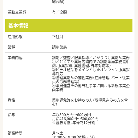
総武線)
通勤交通費
有／全額
基本情報
雇用形態
正社員
業種
調剤薬局
業務内容
調剤／監査／服薬指導／かかりつけ薬剤師業務
①とどくすり薬局店舗内での調剤薬局業務（調
剤、服薬指導、薬歴管理、外来対応等）
②ビデオ通話をメインとしたオンライン服薬指
導対応
③管理薬剤師の補佐業務（在庫管理、パート従業
員の労務管理等）
④薬局運営その他当社事業に関わる新規事業企
画業務
資格
薬剤師免許をお持ちの方（取得見込みの方を含
む）
給与
年収500万円～600万円
月給416,000円～500,000円
※経験考慮、年俸制12分割
勤務時間
月～土
10：00～19：00（休憩60分）