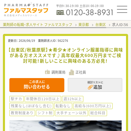
平日9：30-19：00 土日10：00-19：00
薬剤師の転職・求人サイト ファルマスタッフ
東京都
台東区
求人ID：56
更新日：
2026/06/19
薬剤師求人ID：
562276
【台東区/秋葉原駅】★希少★オンライン服薬指導に興味
がある方オススメです♪高年収最大600万円までご検
討可能！新しいことに興味のある方必見！
調剤薬局
正社員
この求人に
検討リストに
問い合わせる
追加
駅チカ
年間休日120日以上
週32h以上
残業なし(ほぼなし含む)
転勤なし
高給与(600万円以上)
教育制度あり
シフト制
大手チェーン以外
総合科目