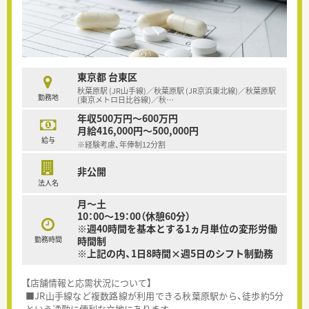
東京都 台東区
秋葉原駅 (JR山手線)／秋葉原駅 (JR京浜東北線)／秋葉原駅
勤務地
(東京メトロ日比谷線)／秋
…
年収500万円～600万円
月給416,000円～500,000円
給与
※経験考慮、年俸制12分割
非公開
法人名
月～土
10：00～19：00（休憩60分）
※週40時間を基本とする1ヵ月単位の変形労働
勤務時間
時間制
※上記の内、1日8時間×週5日のシフト制勤務
【店舗情報と応需状況について】
■JR山手線など複数路線が利用できる秋葉原駅から、徒歩約5分
という通勤に便利な立地にあります。