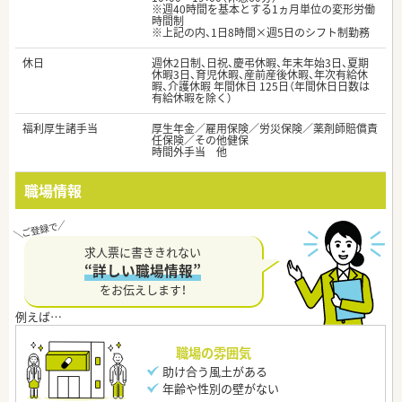
※週40時間を基本とする1ヵ月単位の変形労働
時間制
※上記の内、1日8時間×週5日のシフト制勤務
休日
週休2日制、日祝、慶弔休暇、年末年始3日、夏期
休暇3日、育児休暇、産前産後休暇、年次有給休
暇、介護休暇 年間休日 125日（年間休日日数は
有給休暇を除く）
福利厚生諸手当
厚生年金／雇用保険／労災保険／薬剤師賠償責
任保険／その他健保
時間外手当 他
職場情報
求人票に書ききれない
“詳しい職場情報”
をお伝えします！
職場の雰囲気
助け合う風土がある
年齢や性別の壁がない