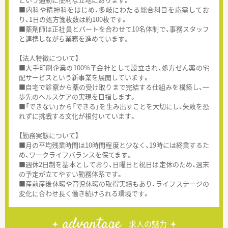
■内科や精神科をはじめ、多岐にわたる総合科目を応需してお
り、1日の処方箋枚数は約100枚です。
■薬剤師は正社員とパートを合わせて10名体制で、事務スタッフ
と連携しながら業務を進めています。
【法人特徴について】
■大手印刷企業の100%子会社として設立され、処方せん薬の宅
配サービスという新事業を展開しています。
■自宅で診察から薬の受け取りまで完結する仕組みを構築し、一
歩先のヘルスケアの実現を目指します。
■「できない」から「できる」を生み出すことを大切にし、失敗を恐
れずに挑戦する文化が根付いています。
【勤務実態について】
■月の平均残業時間は10時間程度と少なく、19時には終業するた
め、ワークライフバランスを保てます。
■週休2日制を基本としており、日曜日と祝日は定休のため、週末
の予定が立てやすい勤務体系です。
■産前産後休暇や育児休暇の取得実績もあり、ライフステージの
変化に合わせ長く働き続けられる環境です。
advantage
求人の魅力