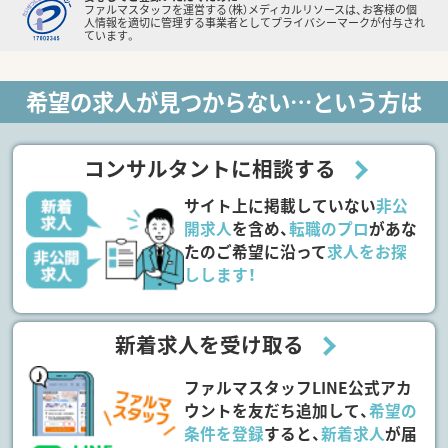
ファルマスタッフを運営する（株）メディカルリソースは、お客様の個
人情報を適切に管理する事業者としてプライバシーマークが付与され
ています。
希望の求人が見つからない…という方は
コンサルタントに相談する
サイト上に掲載していない
非公
開求人
を含め、
転職のプロ
があな
たのご希望に沿って
求人をお探
しします！
新着求人を受け取る
ファルマスタッフLINE公式アカ
ウントを友だち追加して、
希望の
条件を登録
すると、
新着求人
が届