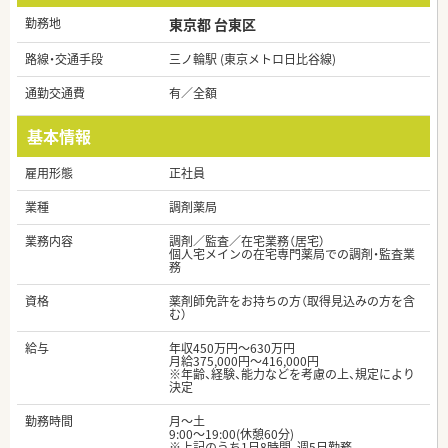
勤務地
東京都 台東区
路線・交通手段
三ノ輪駅 (東京メトロ日比谷線)
通勤交通費
有／全額
基本情報
雇用形態
正社員
業種
調剤薬局
業務内容
調剤／監査／在宅業務（居宅）
個人宅メインの在宅専門薬局での調剤・監査業
務
資格
薬剤師免許をお持ちの方（取得見込みの方を含
む）
給与
年収450万円～630万円
月給375,000円～416,000円
※年齢、経験、能力などを考慮の上、規定により
決定
勤務時間
月～土
9:00～19:00(休憩60分)
※上記のうち1日8時間、週5日勤務