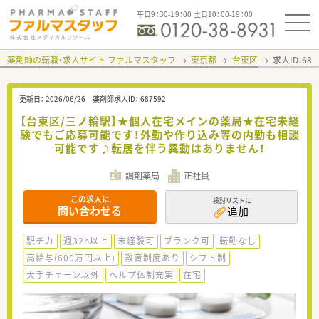
平日9：30-19：00 土日10：00-19：00
薬剤師の転職・求人サイト ファルマスタッフ
東京都
台東区
求人ID：68
更新日：
2026/06/26
薬剤師求人ID：
687592
【台東区/三ノ輪駅】★個人在宅メインの薬局★在宅未経
験でもご応募可能です！外勤や作り込み等の内勤も相談
可能です♪転居を伴う異動はありません！
調剤薬局
正社員
この求人に
検討リストに
問い合わせる
追加
駅チカ
週32h以上
未経験可
ブランク可
転勤なし
高給与(600万円以上)
教育制度あり
シフト制
大手チェーン以外
ヘルプ体制充実
在宅