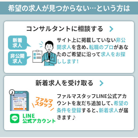
希望の求人が見つからない…という方は
コンサルタントに相談する
サイト上に掲載していない
非公
開求人
を含め、
転職のプロ
があな
たのご希望に沿って
求人をお探
しします！
新着求人を受け取る
ファルマスタッフLINE公式アカ
ウントを友だち追加して、
希望の
条件を登録
すると、
新着求人
が届
きます♪