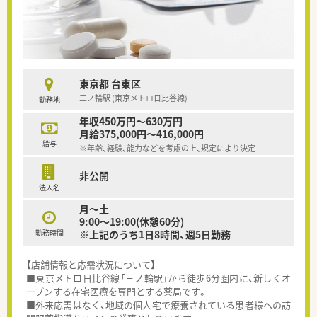
東京都 台東区
三ノ輪駅 (東京メトロ日比谷線)
勤務地
年収450万円～630万円
月給375,000円～416,000円
給与
※年齢、経験、能力などを考慮の上、規定により決定
非公開
法人名
月～土
9:00～19:00(休憩60分)
勤務時間
※上記のうち1日8時間、週5日勤務
【店舗情報と応需状況について】
■東京メトロ日比谷線「三ノ輪駅」から徒歩6分圏内に、新しくオ
ープンする在宅医療を専門とする薬局です。
■外来応需はなく、地域の個人宅で療養されている患者様への訪