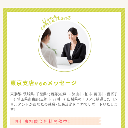
東京支店
メッセージ
からの
東京都、茨城県、千葉県北西部(松戸市・流山市・柏市・野田市・我孫子
市)、埼玉県南東部(三郷市・八潮市)、山梨県のエリアに精通したコン
サルタントがあなたの就職・転職活動を全力でサポートいたしま
す！
お仕事相談会無料開催中！