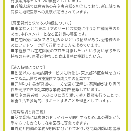
問服薬指導をメインの業務としています。
■近隣店舗では数百名の在宅患者様を担当しており、新店舗でも
同様に地域医療への貢献が期待されています。
【募集背景と求める人物像について】
■事業拡大と台東エリアのサービス拡充に伴う新店舗開設のた
めの、中心メンバーとなる正社員の募集です。
■在宅医療に本気で取り組みたいという情熱があり、患者様のた
めにフットワーク軽く行動できる方を求めています。
■未経験でも在宅医療のプロを目指したいという高い意欲をお
持ちの方や、医師と連携した臨床業務に挑戦したい方。
【法人特徴について】
■創業以来、在宅訪問サービスに特化し、東京都23区全域をカバ
ーする高品質な医療提供で急成長中の企業です。
■元MRの社長が現場のニーズを深く理解し、薬剤師がより専門
性を発揮できる効率的な業務体制を構築しています。
■居宅の患者様一人ひとりに寄り添い、処方提案も行うことで、
療養生活を多角的にサポートすることを理念としています。
【職場環境と雰囲気】
■訪問業務には専属のドライバーが同行するため、車の運転が苦
手な方でも安心して在宅医療に専念できます。
■外勤と内勤の業務が明確に分かれており、訪問薬剤師は患者様