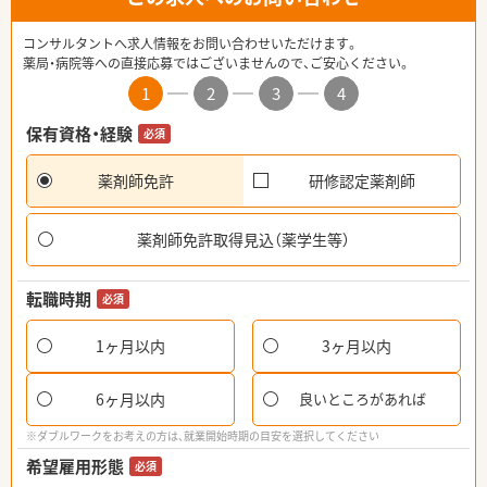
コンサルタントへ求人情報をお問い合わせいただけます。
薬局・病院等への直接応募ではございませんので、ご安心ください。
1
2
3
4
保有資格・経験
必須
薬剤師免許
研修認定薬剤師
薬剤師免許取得見込（薬学生等）
転職時期
必須
1ヶ月以内
3ヶ月以内
6ヶ月以内
良いところがあれば
※ダブルワークをお考えの方は、就業開始時期の目安を選択してください
希望雇用形態
必須