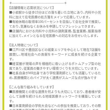
＊------------------------------------------＊
【店舗情報と応需状況について】
■小岩駅から徒歩15分ほどの落ち着いた立地にあり、内科や小児
科に加えて在宅医療の処方箋をメインで応需しています。
■有給休暇の取得率100パーセントを目指して会社全体で推奨し
ており、気兼ねなくお休みを申請してリフレッシュできます。
■店舗内における内科や小児科の調剤業務、監査業務、服薬指導
に加えて、メインとなる在宅医療への対応をお任せいたします。
【法人特徴について】
■江戸川区や墨田区などの城東エリアを中心として現在7店舗を
展開し、地域社会への貢献をキーワードに成長を続ける企業で
す。
■経営層が現場の声を積極的に吸い上げるボトムアップ型の社
風であり、従業員の働きやすい環境づくりを大切にしています。
■社長自身がMR出身であり学校薬剤師としても活躍しているた
め、医療機関とのパイプが太く連携がスムーズな点が強みです
【こんな取り組みをしています】
■医療機関との密な連携を何よりも大切にしており、患者様が安
心して治療を続けられる地域医療ネットワークを構築していま
す。
■日本薬剤師会の学術大会などへの参加を推奨しており、その際