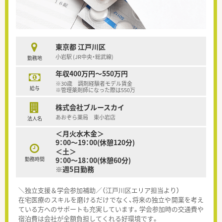
東京都 江戸川区
小岩駅 (JR中央・総武線)
勤務地
年収400万円～550万円
※30歳 調剤経験者モデル賃金
給与
※管理薬剤師になった際は550万
株式会社ブルースカイ
あおぞら薬局 東小岩店
法人名
＜月火水木金＞
9：00～19：00(休憩120分)
＜土＞
勤務時間
9：00～18：00(休憩60分)
※週5日勤務
＼独立支援＆学会参加補助／（江戸川区エリア担当より）
在宅医療のスキルを磨けるだけでなく、将来の独立や開業を考え
ている方へのサポートも充実しています。学会参加時の交通費や
宿泊費は会社が全額負担してくれる好環境です。