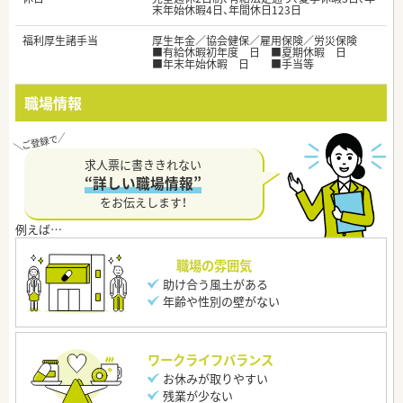
末年始休暇4日、年間休日123日
福利厚生諸手当
厚生年金／協会健保／雇用保険／労災保険
■有給休暇初年度 日 ■夏期休暇 日
■年末年始休暇 日 ■手当等
職場情報
求人票に書ききれない
“詳しい職場情報”
をお伝えします！
職場の雰囲気
助け合う風土がある
年齢や性別の壁がない
ワークライフバランス
お休みが取りやすい
残業が少ない