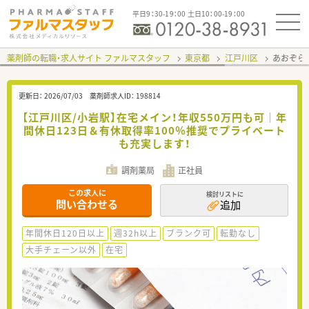
平日9：30-19：00 土日10：00-19：00
薬剤師の転職・求人サイト ファルマスタッフ
東京都
江戸川区
あおぞら
更新日：
2026/07/03
薬剤師求人ID：
198814
【江戸川区/小岩駅】在宅メイン！年収550万円も可｜年
間休日123日＆有休取得率100％推奨でプライベート
も充実します！
調剤薬局
正社員
この求人に
検討リストに
問い合わせる
追加
年間休日120日以上
週32h以上
ブランク可
転勤なし
大手チェーン以外
在宅