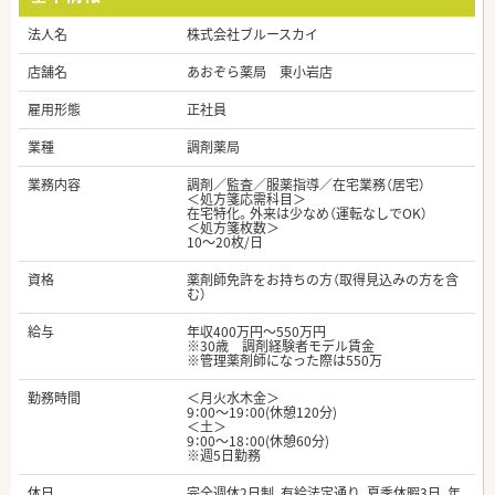
法人名
株式会社ブルースカイ
店舗名
あおぞら薬局 東小岩店
雇用形態
正社員
業種
調剤薬局
業務内容
調剤／監査／服薬指導／在宅業務（居宅）
＜処方箋応需科目＞
在宅特化。外来は少なめ（運転なしでOK）
＜処方箋枚数＞
10～20枚/日
資格
薬剤師免許をお持ちの方（取得見込みの方を含
む）
給与
年収400万円～550万円
※30歳 調剤経験者モデル賃金
※管理薬剤師になった際は550万
勤務時間
＜月火水木金＞
9：00～19：00(休憩120分)
＜土＞
9：00～18：00(休憩60分)
※週5日勤務
休日
完全週休2日制、有給法定通り、夏季休暇3日、年