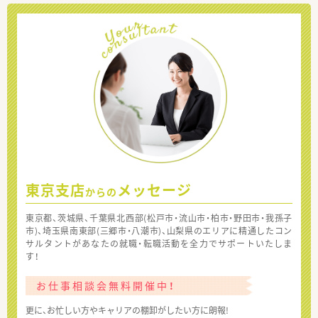
東京支店
メッセージ
からの
東京都、茨城県、千葉県北西部(松戸市・流山市・柏市・野田市・我孫子
市)、埼玉県南東部(三郷市・八潮市)、山梨県のエリアに精通したコン
サルタントがあなたの就職・転職活動を全力でサポートいたしま
す！
お仕事相談会無料開催中！
更に、お忙しい方やキャリアの棚卸がしたい方に朗報!