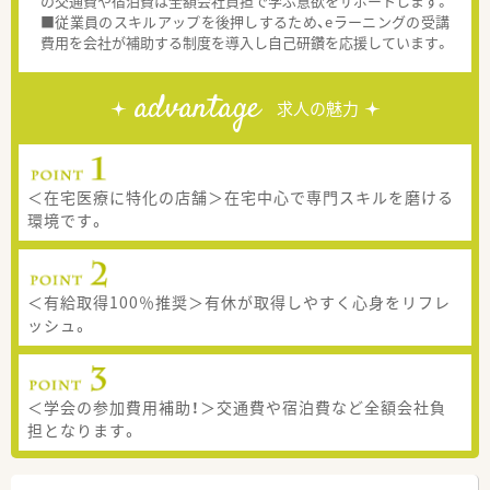
の交通費や宿泊費は全額会社負担で学ぶ意欲をサポートします。
■従業員のスキルアップを後押しするため、eラーニングの受講
費用を会社が補助する制度を導入し自己研鑽を応援しています。
advantage
求人の魅力
＜在宅医療に特化の店舗＞在宅中心で専門スキルを磨ける
環境です。
＜有給取得100％推奨＞有休が取得しやすく心身をリフレ
ッシュ。
＜学会の参加費用補助！＞交通費や宿泊費など全額会社負
担となります。