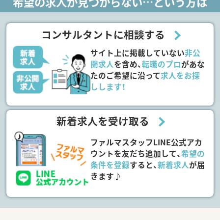
希望の求人が見つからない…という方は
コンサルタントに相談する
サイト上に掲載していない
非公
開求人
を含め、
転職のプロ
があな
たのご希望に沿って
求人をお探
しします！
新着求人を受け取る
ファルマスタッフLINE公式アカ
ウントを友だち追加して、
希望の
条件を登録
すると、
新着求人
が届
きます♪