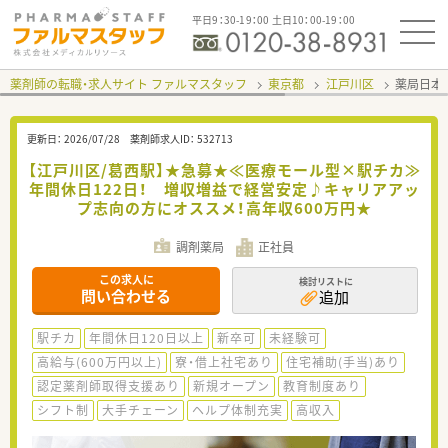
平日9：30-19：00 土日10：00-19：00
薬剤師の転職・求人サイト ファルマスタッフ
東京都
江戸川区
薬局日本
更新日：
2026/07/28
薬剤師求人ID：
532713
【江戸川区/葛西駅】★急募★≪医療モール型×駅チカ≫
年間休日122日！ 増収増益で経営安定♪キャリアアッ
プ志向の方にオススメ！高年収600万円★
調剤薬局
正社員
この求人に
検討リストに
問い合わせる
追加
駅チカ
年間休日120日以上
新卒可
未経験可
高給与(600万円以上)
寮・借上社宅あり
住宅補助(手当)あり
認定薬剤師取得支援あり
新規オープン
教育制度あり
シフト制
大手チェーン
ヘルプ体制充実
高収入