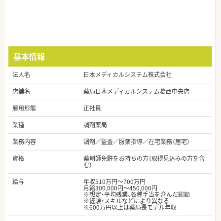
基本情報
法人名
日本メディカルシステム株式会社
店舗名
薬局日本メディカルシステム葛西中央店
雇用形態
正社員
業種
調剤薬局
業務内容
調剤／監査／服薬指導／在宅業務（居宅）
資格
薬剤師免許をお持ちの方（取得見込みの方を含
む）
給与
年収510万円～700万円
月給300,000円～450,000円
※想定・平均残業、各種手当を含んだ総額
※経験・スキルなどにより異なる
※600万円以上は薬局長モデル年収