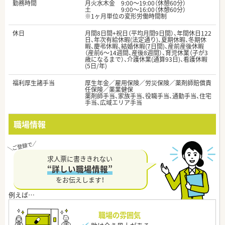
勤務時間
月火水木金 9:00～19:00（休憩60分）
土 9:00～16:00（休憩60分）
※1ヶ月単位の変形労働時間制
休日
月間8日間+祝日（平均月間9日間）、年間休日122
日、年次有給休暇(法定通り)、夏期休暇、冬期休
暇、慶弔休暇、結婚休暇(7日間)、産前産後休暇
（産前6～14週間、産後8週間）、育児休業（子が3
歳になるまで）、介護休業(通算93日)、看護休暇
(5日/年)
福利厚生諸手当
厚生年金／雇用保険／労災保険／薬剤師賠償責
任保険／薬業健保
薬剤師手当、家族手当、役職手当、通勤手当、住宅
手当、広域エリア手当
職場情報
求人票に書ききれない
“詳しい職場情報”
をお伝えします！
職場の雰囲気