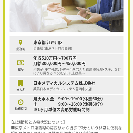
東京都 江戸川区
葛西駅 (東京メトロ東西線)
勤務地
年収510万円～700万円
月給300,000円～450,000円
給与
※想定・平均残業、各種手当を含んだ総額 ※経験・スキルなど
により異なる ※600万円以上は薬
…
日本メディカルシステム株式会社
薬局日本メディカルシステム葛西中央店
法人名
月火水木金 9:00～19:00（休憩60分）
土 9:00～16:00（休憩60分）
勤務時間
※1ヶ月単位の変形労働時間制
【店舗情報と応需状況について】
■東京メトロ東西線の葛西駅から徒歩で3分という非常に便利な