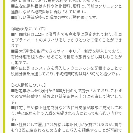
場所に位置しており、通勤の利便性が高い店舗です。
■主な応需科目は内科や消化器科、眼科で、門前のクリニックと
連携しながら地域医療に貢献されています。
■新しい設備が整った環境の中でご勤務頂けます。
【勤務実態について】
■年間休日は122日と業界内でも高水準に設定されており、仕事
とプライベートのメリハリをしっかりとつけて働くことができ
ます。
■最大7連休を取得できるサマーホリデー制度を導入しており、
有給休暇を組み合わせることで長期の旅行なども楽しむことが
可能です。
■全店に監査システムを導入しテクニシャンを配置することで
役割分担を推進しており、平均残業時間は月3.8時間と極少です。
【求人情報について】
■想定年収は460万円から600万円の間で提示されており、これま
での実務経験や年齢および就業条件を十分に考慮して決定しま
す。
■住宅手当や借上社宅制度などの住居支援が非常に充実してお
り、特に転居を伴う入職を希望される方にとっても心強い内容で
す。
■正社員として雇用され昇給は年1回4月に実施されるほか、賞与
も年2回支給されるため安定した収入を確保することが可能で