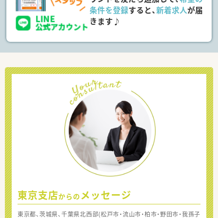
条件を登録
すると、
新着求人
が届
きます♪
東京支店
メッセージ
からの
東京都、茨城県、千葉県北西部(松戸市・流山市・柏市・野田市・我孫子