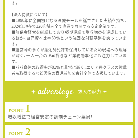
す。
【法人特徴について】
■1990年に全国初となる医療モールを誕生させた実績を持ち、
2024年現在で120店舗を全て直営で展開する安定企業です。
■無借金経営を継続しており45期連続で増収増益を達成してい
るほか、自己資本比率60％という強固な財務基盤を誇っていま
す。
■経営陣の多くが薬剤師免許を保持しているため現場への理解
が深く、一人一台のiPad貸与など業務効率化にも注力していま
す。
■パパ育休の取得率が81％と非常に高く、エリア長クラスの役職
者も取得するなど男性の育児参加を会社全体で支援しています。
advantage
求人の魅力
増収増益で経営安定の調剤チェーン薬局！