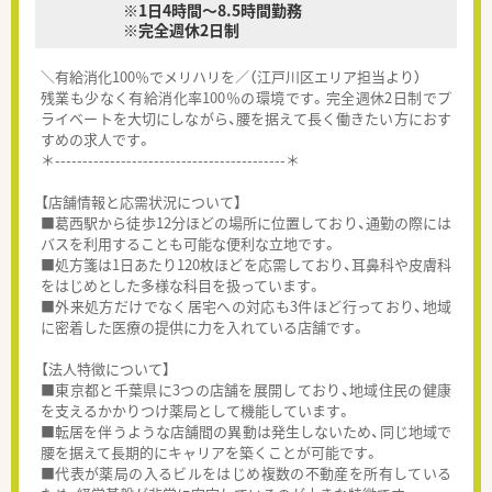
※1日4時間～8.5時間勤務
※完全週休2日制
＼有給消化100％でメリハリを／（江戸川区エリア担当より）
残業も少なく有給消化率100％の環境です。完全週休2日制でプ
ライベートを大切にしながら、腰を据えて長く働きたい方におす
すめの求人です。
＊------------------------------------------＊
【店舗情報と応需状況について】
■葛西駅から徒歩12分ほどの場所に位置しており、通勤の際には
バスを利用することも可能な便利な立地です。
■処方箋は1日あたり120枚ほどを応需しており、耳鼻科や皮膚科
をはじめとした多様な科目を扱っています。
■外来処方だけでなく居宅への対応も3件ほど行っており、地域
に密着した医療の提供に力を入れている店舗です。
【法人特徴について】
■東京都と千葉県に3つの店舗を展開しており、地域住民の健康
を支えるかかりつけ薬局として機能しています。
■転居を伴うような店舗間の異動は発生しないため、同じ地域で
腰を据えて長期的にキャリアを築くことが可能です。
■代表が薬局の入るビルをはじめ複数の不動産を所有している