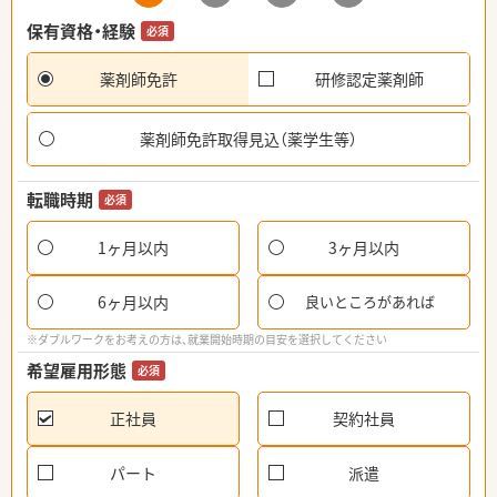
保有資格・経験
必須
薬剤師免許
研修認定薬剤師
薬剤師免許取得見込（薬学生等）
転職時期
必須
1ヶ月以内
3ヶ月以内
6ヶ月以内
良いところがあれば
※ダブルワークをお考えの方は、就業開始時期の目安を選択してください
希望雇用形態
必須
正社員
契約社員
パート
派遣