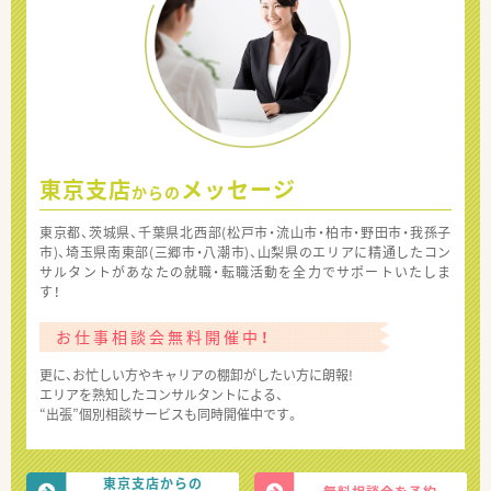
東京支店
メッセージ
からの
東京都、茨城県、千葉県北西部(松戸市・流山市・柏市・野田市・我孫子
市)、埼玉県南東部(三郷市・八潮市)、山梨県のエリアに精通したコン
サルタントがあなたの就職・転職活動を全力でサポートいたしま
す！
お仕事相談会無料開催中！
更に、お忙しい方やキャリアの棚卸がしたい方に朗報!
エリアを熟知したコンサルタントによる、
“出張”個別相談サービスも同時開催中です。
東京支店からの