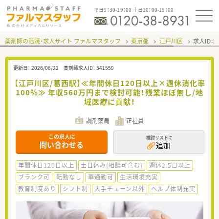
平日9：30-19：00 土日10：00-19：00
薬剤師の転職・求人サイト ファルマスタッフ
東京都
江戸川区
求人ID：
更新日：
2026/06/22
薬剤師求人ID：
541559
【江戸川区/葛西駅】≪年間休日120日以上×週休消化率
100％≫ 年収560万円まで検討可能！残業ほぼ無し/地
域医療に貢献！
調剤薬局
正社員
この求人に
検討リストに
問い合わせる
追加
年間休日120日以上
土日休み(相談可含む)
週休2.5日以上
ブランク可
転勤なし
車通勤可
生活環境充実
教育制度あり
シフト制
大手チェーン以外
ヘルプ体制充実