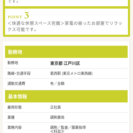
です。
＜快適な休憩スペース完備＞家電の揃ったお部屋でリラッ
クス可能です。
勤務地
勤務地
東京都 江戸川区
路線・交通手段
葛西駅 (東京メトロ東西線)
通勤交通費
有／全額
基本情報
雇用形態
正社員
業種
調剤薬局
業務内容
調剤／監査／服薬指導
≪科目≫