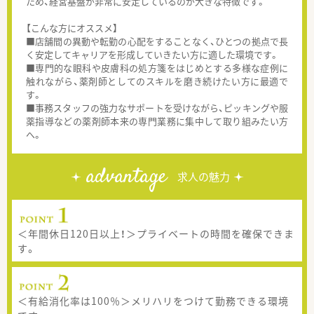
ため、経営基盤が非常に安定しているのが大きな特徴です。
【こんな方にオススメ】
■店舗間の異動や転勤の心配をすることなく、ひとつの拠点で長
く安定してキャリアを形成していきたい方に適した環境です。
■専門的な眼科や皮膚科の処方箋をはじめとする多様な症例に
触れながら、薬剤師としてのスキルを磨き続けたい方に最適で
す。
■事務スタッフの強力なサポートを受けながら、ピッキングや服
薬指導などの薬剤師本来の専門業務に集中して取り組みたい方
へ。
advantage
求人の魅力
＜年間休日120日以上！＞プライベートの時間を確保できま
す。
＜有給消化率は100％＞メリハリをつけて勤務できる環境