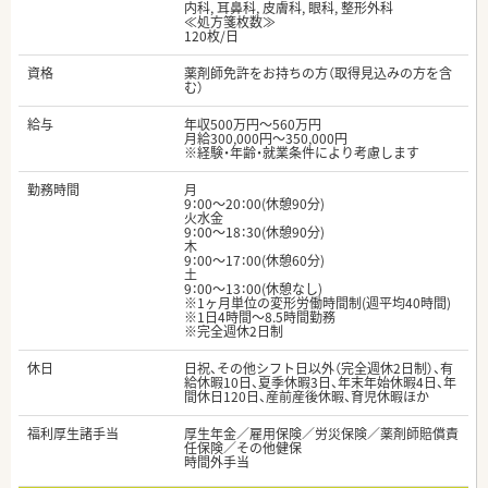
内科, 耳鼻科, 皮膚科, 眼科, 整形外科
≪処方箋枚数≫
120枚/日
資格
薬剤師免許をお持ちの方（取得見込みの方を含
む）
給与
年収500万円～560万円
月給300,000円～350,000円
※経験・年齢・就業条件により考慮します
勤務時間
月
9：00～20：00(休憩90分)
火水金
9：00～18：30(休憩90分)
木
9：00～17：00(休憩60分)
土
9：00～13：00(休憩なし)
※1ヶ月単位の変形労働時間制(週平均40時間)
※1日4時間～8.5時間勤務
※完全週休2日制
休日
日祝、その他シフト日以外（完全週休2日制）、有
給休暇10日、夏季休暇3日、年末年始休暇4日、年
間休日120日、産前産後休暇、育児休暇ほか
福利厚生諸手当
厚生年金／雇用保険／労災保険／薬剤師賠償責
任保険／その他健保
時間外手当