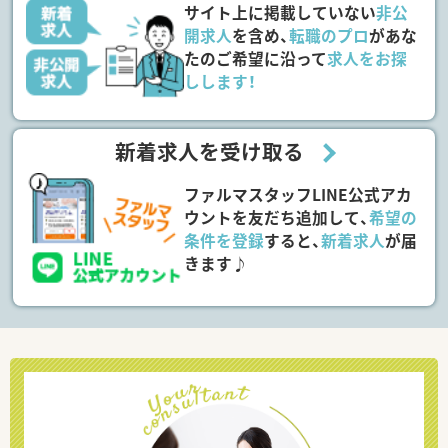
サイト上に掲載していない
非公
開求人
を含め、
転職のプロ
があな
たのご希望に沿って
求人をお探
しします！
新着求人を受け取る
ファルマスタッフLINE公式アカ
ウントを友だち追加して、
希望の
条件を登録
すると、
新着求人
が届
きます♪