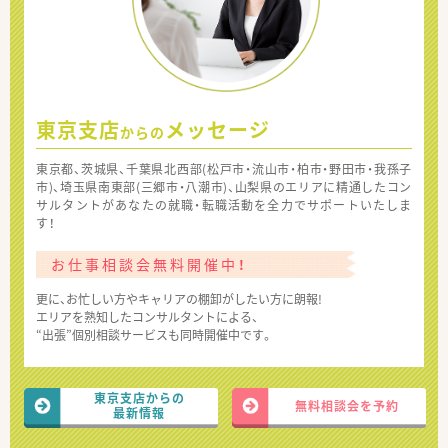
東京支店
メッセージ
からの
東京都、茨城県、千葉県北西部(松戸市・流山市・柏市・野田市・我孫子
市)、埼玉県南東部(三郷市・八潮市)、山梨県のエリアに精通したコン
サルタントがあなたの就職・転職活動を全力でサポートいたしま
す！
お仕事相談会無料開催中！
更に、お忙しい方やキャリアの棚卸がしたい方に朗報!
エリアを熟知したコンサルタントによる、
“出張”個別相談サービスも同時開催中です。
東京支店からの
無料相談会を予約
最新情報