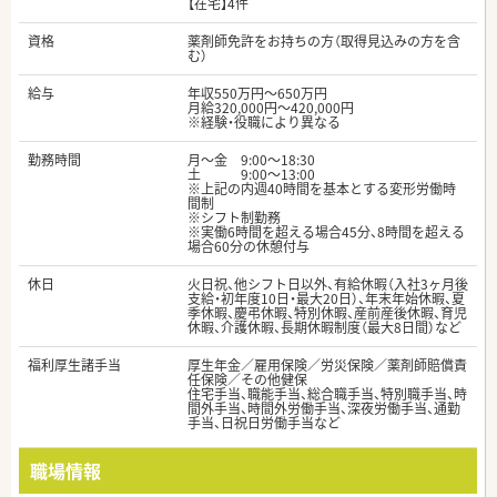
【在宅】4件
資格
薬剤師免許をお持ちの方（取得見込みの方を含
む）
給与
年収550万円～650万円
月給320,000円～420,000円
※経験・役職により異なる
勤務時間
月～金 9:00～18:30
土 9:00～13:00
※上記の内週40時間を基本とする変形労働時
間制
※シフト制勤務
※実働6時間を超える場合45分、8時間を超える
場合60分の休憩付与
休日
火日祝、他シフト日以外、有給休暇（入社3ヶ月後
支給・初年度10日・最大20日）、年末年始休暇、夏
季休暇、慶弔休暇、特別休暇、産前産後休暇、育児
休暇、介護休暇、長期休暇制度（最大8日間）など
福利厚生諸手当
厚生年金／雇用保険／労災保険／薬剤師賠償責
任保険／その他健保
住宅手当、職能手当、総合職手当、特別職手当、時
間外手当、時間外労働手当、深夜労働手当、通勤
手当、日祝日労働手当など
職場情報