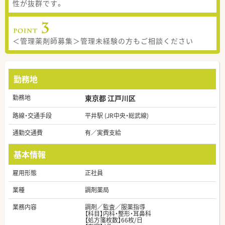
性が抜群です。
＜管理薬剤師募集＞管理未経験の方もご相談ください
勤務地
勤務地
東京都 江戸川区
路線・交通手段
平井駅 (JR中央・総武線)
通勤交通費
有／実費支給
基本情報
雇用形態
正社員
業種
調剤薬局
業務内容
調剤／監査／服薬指導
【科目】内科・整形・耳鼻科
【処方箋枚数】66枚/日