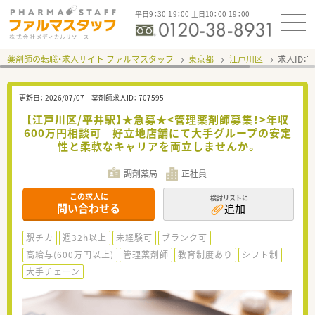
平日9：30-19：00 土日10：00-19：00
薬剤師の転職・求人サイト ファルマスタッフ
東京都
江戸川区
求人ID：
更新日：
2026/07/07
薬剤師求人ID：
707595
【江戸川区/平井駅】★急募★<管理薬剤師募集！>年収
600万円相談可 好立地店舗にて大手グループの安定
性と柔軟なキャリアを両立しませんか。
調剤薬局
正社員
この求人に
検討リストに
問い合わせる
追加
駅チカ
週32h以上
未経験可
ブランク可
高給与(600万円以上)
管理薬剤師
教育制度あり
シフト制
大手チェーン