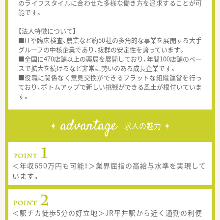
のライフスタイルに合わせた多様な働き方を追求することが可
能です。
【法人特徴について】
■ITや臨床検査、農業など約50社の多角的な事業を展開する大手
グループの中核企業であり、抜群の安定性を誇っています。
■全国に470店舗以上の薬局を展開しており、年間100店舗のペー
スで拡大を続けるなど非常に勢いのある成長企業です。
■役職に関係なく意見交換ができるフラットな組織運営を行っ
ており、ボトムアップで新しい挑戦ができる風土が根付いていま
す。
advantage
求人の魅力
＜年収650万円も可能！＞業界屈指の高給与水準を実現して
います。
＜駅チカ徒歩5分の好立地＞JR平井駅から近く通勤の利便