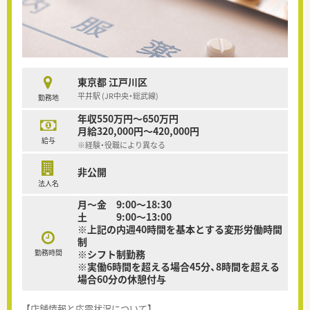
東京都 江戸川区
平井駅 (JR中央・総武線)
勤務地
年収550万円～650万円
月給320,000円～420,000円
給与
※経験・役職により異なる
非公開
法人名
月～金 9:00～18:30
土 9:00～13:00
※上記の内週40時間を基本とする変形労働時間
制
勤務時間
※シフト制勤務
※実働6時間を超える場合45分、8時間を超える
場合60分の休憩付与
【店舗情報と応需状況について】