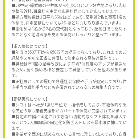
■JR中央・総武線の平井駅から徒歩5分という好立地にあり、内科
や整形外科、耳鼻科を主要な応需科目として対応しています。
■処方箋枚数は1日平均66枚ほどであり、薬剤師2名と事務1名の
体制で、在宅業務についても4件ほど注力し取り組んでいます。
■薬剤師は1名から2名の交代制となっており、配薬日でも閉局す
ることなく地域医療を支える体制がしっかりと整っています。
【求人情報について】
■年収は550万円から650万円の提示となっており、これまでのご
経験やスキルを正当に評価して決定される高待遇案件です。
■昇給は年1回の給与改定により平均3％程度のアップが見込め
るため、長く勤めるほど安定して昇給していく仕組みがありま
す。
■正社員としての雇用で各種社会保険や手当が充実しており、住
宅手当や職能手当なども完備されている安心の募集内容です。
【勤務実態について】
■シフトは本社が1週間単位で一括作成しており、有給休暇や急
な欠勤の際も業務支援部がカバーする体制が完備されています。
■特定の店舗に固定されすぎない流動的なシフト体制を導入す
ることで、人間関係の固定化を防ぎストレスを最小限に抑えてい
ます。
■副業が全面的に認められている非常に珍しい法人であり、自身